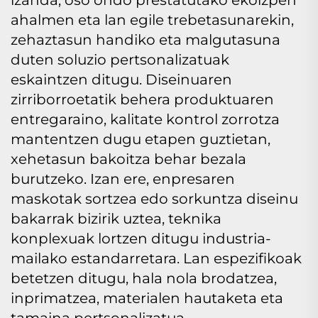
izanda, oso ondo prestatutako ekoizpen
ahalmen eta lan egile trebetasunarekin,
zehaztasun handiko eta malgutasuna
duten soluzio pertsonalizatuak
eskaintzen ditugu. Diseinuaren
zirriborroetatik behera produktuaren
entregaraino, kalitate kontrol zorrotza
mantentzen dugu etapen guztietan,
xehetasun bakoitza behar bezala
burutzeko. Izan ere, enpresaren
maskotak sortzea edo sorkuntza diseinu
bakarrak bizirik uztea, teknika
konplexuak lortzen ditugu industria-
mailako estandarretara. Lan espezifikoak
betetzen ditugu, hala nola brodatzea,
inprimatzea, materialen hautaketa eta