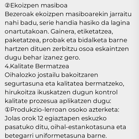
②Ekoizpen masiboa
Bezeroak ekoizpen masiboarekin jarraitu
nahi badu, serie handia hasiko da lagina
onartutakoan. Gainera, etiketatzea,
paketatzea, probak eta bidalketa barne
hartzen dituen zerbitzu osoa eskaintzen
dugu behar izanez gero.
4.Kalitate Bermatzea
Oihalozko jostailu bakoitzaren
segurtasuna eta kalitatea bermatzeko,
hirukoitza ikuskatzen dugun kontrol
kalitate prozesua aplikatzen dugu:
①Produkzio-lerroan osoko azterketa:
Jolas orok 12 egiaztapen eskuzko
pasatuko ditu, oihal-estankotasuna eta
betegarri uniformetasuna barne.