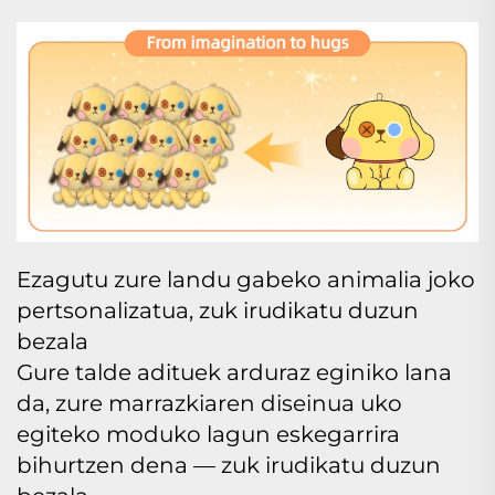
Ezagutu zure landu gabeko animalia joko
pertsonalizatua, zuk irudikatu duzun
bezala
Gure talde adituek arduraz eginiko lana
da, zure marrazkiaren diseinua uko
egiteko moduko lagun eskegarrira
bihurtzen dena — zuk irudikatu duzun