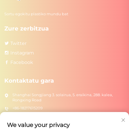
Sortu egokitu plastiko mundu bat
Zure zerbitzua
Twitter
Instagram
Facebook
Kontaktatu gara
Shanghai Songjiang 3. solairua, 5. eraikina, 288. kalea,
Rongxing Road
+86-18217615209
[email protected]
We value your privacy