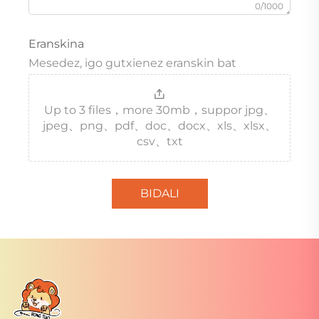
0/1000
Eranskina
Mesedez, igo gutxienez eranskin bat
Up to 3 files，more 30mb，suppor jpg、
jpeg、png、pdf、doc、docx、xls、xlsx、
csv、txt
BIDALI