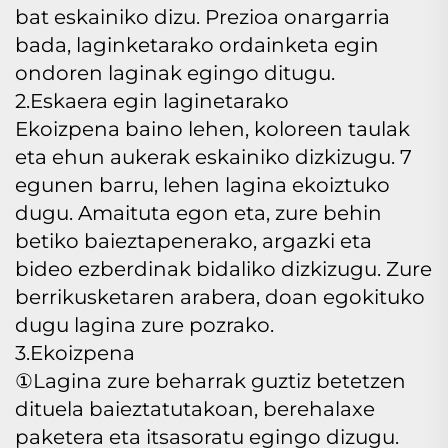
bat eskainiko dizu. Prezioa onargarria
bada, laginketarako ordainketa egin
ondoren laginak egingo ditugu.
2.Eskaera egin laginetarako
Ekoizpena baino lehen, koloreen taulak
eta ehun aukerak eskainiko dizkizugu. 7
egunen barru, lehen lagina ekoiztuko
dugu. Amaituta egon eta, zure behin
betiko baieztapenerako, argazki eta
bideo ezberdinak bidaliko dizkizugu. Zure
berrikusketaren arabera, doan egokituko
dugu lagina zure pozrako.
3.Ekoizpena
①Lagina zure beharrak guztiz betetzen
dituela baieztatutakoan, berehalaxe
paketera eta itsasoratu egingo dizugu.