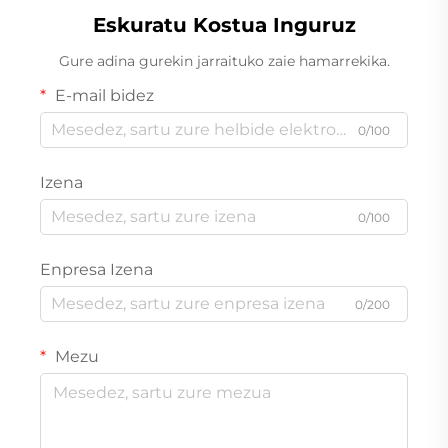
Eskuratu Kostua Inguruz
Gure adina gurekin jarraituko zaie hamarrekika.
E-mail bidez
0/100
Izena
0/100
Enpresa Izena
0/200
Mezu