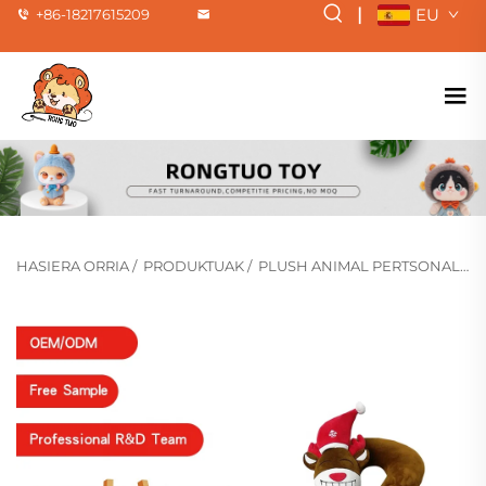
|
EU
+86-18217615209
HASIERA ORRIA
/
PRODUKTUAK
/
PLUSH ANIMAL PERTSONALIZATUA