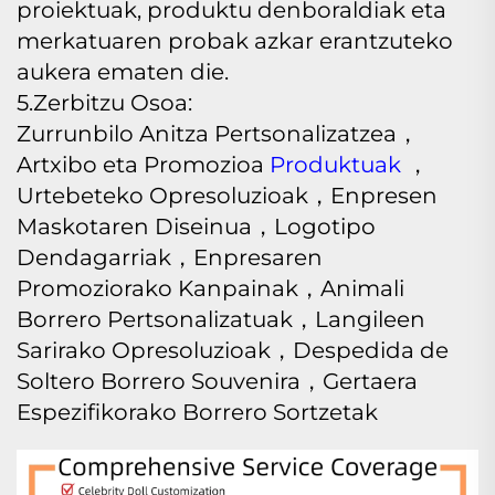
proiektuak, produktu denboraldiak eta
merkatuaren probak azkar erantzuteko
aukera ematen die.
5.Zerbitzu Osoa:
Zurrunbilo Anitza Pertsonalizatzea，
Artxibo eta Promozioa
Produktuak
，
Urtebeteko Opresoluzioak，Enpresen
Maskotaren Diseinua，Logotipo
Dendagarriak，Enpresaren
Promoziorako Kanpainak，Animali
Borrero Pertsonalizatuak，Langileen
Sarirako Opresoluzioak，Despedida de
Soltero Borrero Souvenira，Gertaera
Espezifikorako Borrero Sortzetak