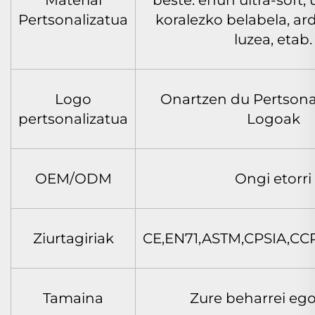
Material
beste: ehun ultra-soft, 
Pertsonalizatua
koralezko belabela, ard
luzea, etab.
Logo
Onartzen du Pertsona
pertsonalizatua
Logoak
OEM/ODM
Ongi etorri
Ziurtagiriak
CE,EN71,ASTM,CPSIA,CC
Tamaina
Zure beharrei ego