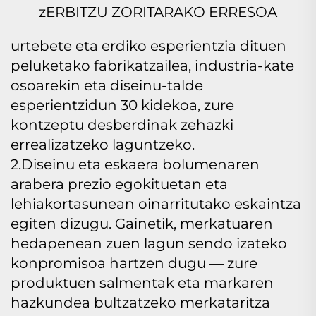
zERBITZU ZORITARAKO ERRESOA
urtebete eta erdiko esperientzia dituen
peluketako fabrikatzailea, industria-kate
osoarekin eta diseinu-talde
esperientzidun 30 kidekoa, zure
kontzeptu desberdinak zehazki
errealizatzeko laguntzeko.
2.Diseinu eta eskaera bolumenaren
arabera prezio egokituetan eta
lehiakortasunean oinarritutako eskaintza
egiten dizugu. Gainetik, merkatuaren
hedapenean zuen lagun sendo izateko
konpromisoa hartzen dugu — zure
produktuen salmentak eta markaren
hazkundea bultzatzeko merkataritza