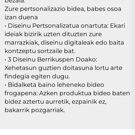
bezala.
Zure pertsonalizazio bidea, babes osoa
izan duena
• Diseinu Pertsonalizatua onartuta: Ekari
ideiak bizirik uzten dituzten zure
marrazkiak, diseinu digitaleak edo baita
kontzeptu sortzaile bat.
• 3 Diseinu Berrikuspen Doako:
Xehetasun guztien doitasuna lortu arte
findegia egiten dugu.
• Bidalketa baino leheneko bideo
frogapena: Azken produktua bideo baten
bidez aztertu aurretik, ezpainik ez,
bakarrik pozgarriak.