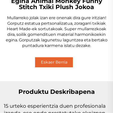
Egina Animal Monkey Funny
Stitch Txiki Plush Jokoa
Mullarreko jolak izan ere onenak dira gure iritzian!
Gorputz estatua pertsonalizatua, zoragarri txikiak
Heart Made-ek sortutakoak. Super mullarrezkoak
dira, soilik gomendituen material harmonikoekin
egina. Gorputzak lagunetsu laguntzea eta bertako
puntadura karmena islatu dezake.
Eskaer Berria
Lortu
Produktu Deskribapena
15 urteko esperientzia duen profesionala