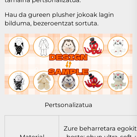
tamaina pertsonalizatua.
Hau da gureen plusher jokoak lagin
bilduma, bezeroentzat sortuta.
Pertsonalizatua
Zure beharretara egokit