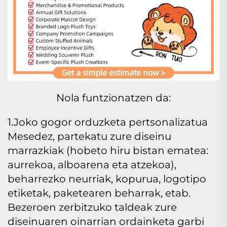
Nola funtzionatzen da:
1.Joko gogor orduzketa pertsonalizatua
Mesedez, partekatu zure diseinu
marrazkiak (hobeto hiru bistan ematea:
aurrekoa, alboarena eta atzekoa),
beharrezko neurriak, kopurua, logotipo
etiketak, paketearen beharrak, etab.
Bezeroen zerbitzuko taldeak zure
diseinuaren oinarrian ordainketa garbi