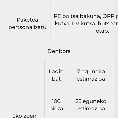
PE poltsa bakuna, OPP p
Paketea
kutxa, PV kutxa, hutsea
pertsonalizatu
etab.
Denbora
Lagin
7 eguneko
bat
estimazioa
100
25 eguneko
pieza
estimazioa
Ekoizpen