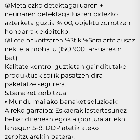
②Metalezko detektagailuaren +
neurraren detektagailuaren bidezko
azterketa guztia %100, objektu zorrotzen
hondarrak ekiditeko.
③Lote bakoitzaren %3tik %5era arte ausaz
ireki eta probatu (ISO 9001 arauarekin
bat)
Kalitate kontrol guztietan gainditutako
produktuak soilik pasatzen dira
paketatze segurera.
5.Banaket zerbitzua
Mundu mailako banaket soluzioak:
•
Aireko garraioa: Eskaerak lastertasunez
behar direnean egokia (portura arteko
lanegun 5-8, DDP atetik ateko
zerbitzuarekin batera).