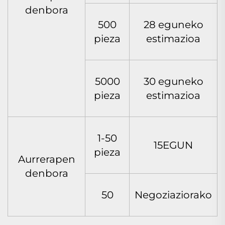
denbora
500
28 eguneko
pieza
estimazioa
5000
30 eguneko
pieza
estimazioa
1-50
15EGUN
pieza
Aurrerapen
denbora
50
Negoziaziorako