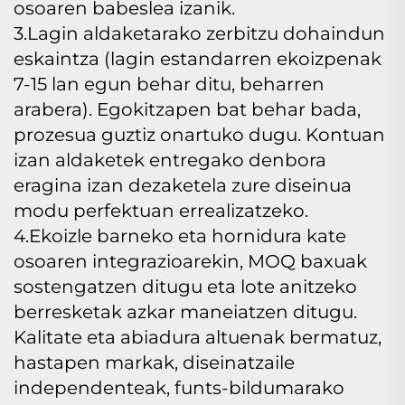
osoaren babeslea izanik.
3.Lagin aldaketarako zerbitzu dohaindun
eskaintza (lagin estandarren ekoizpenak
7-15 lan egun behar ditu, beharren
arabera). Egokitzapen bat behar bada,
prozesua guztiz onartuko dugu. Kontuan
izan aldaketek entregako denbora
eragina izan dezaketela zure diseinua
modu perfektuan errealizatzeko.
4.Ekoizle barneko eta hornidura kate
osoaren integrazioarekin, MOQ baxuak
sostengatzen ditugu eta lote anitzeko
berresketak azkar maneiatzen ditugu.
Kalitate eta abiadura altuenak bermatuz,
hastapen markak, diseinatzaile
independenteak, funts-bildumarako