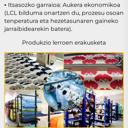
Itsasozko garraioa: Aukera ekonomikoa
•
(LCL bilduma onartzen du, prozesu osoan
tenperatura eta hezetasunaren gaineko
jarraibidearekin batera).
Produkzio lerroen erakusketa