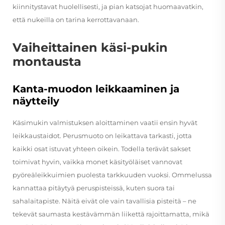
kiinnitystavat huolellisesti, ja pian katsojat huomaavatkin,
että nukeilla on tarina kerrottavanaan.
Vaiheittainen käsi-pukin
montausta
Kanta-muodon leikkaaminen ja
näytteily
Käsimukin valmistuksen aloittaminen vaatii ensin hyvät
leikkaustaidot. Perusmuoto on leikattava tarkasti, jotta
kaikki osat istuvat yhteen oikein. Todella terävät sakset
toimivat hyvin, vaikka monet käsityöläiset vannovat
pyöreäleikkuimien puolesta tarkkuuden vuoksi. Ommelussa
kannattaa pitäytyä peruspisteissä, kuten suora tai
sahalaitapiste. Näitä eivät ole vain tavallisia pisteitä – ne
tekevät saumasta kestävämmän liikettä rajoittamatta, mikä