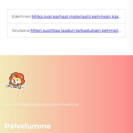
Edellinen:
Mitkä ovat parhaat materiaalit pehmeän käsi-puppetin tekemiseen?
Seuraava:
Miten suorittaa laadun tarkastuksen pehmeille leluille varmistaakseen korkeat standardit?
Luo ainutlaatuinen muhkea maailma
Palvelumme