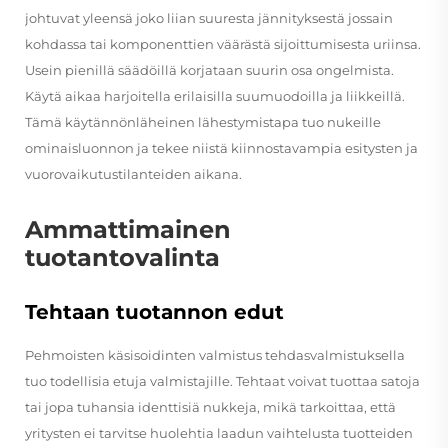
johtuvat yleensä joko liian suuresta jännityksestä jossain
kohdassa tai komponenttien väärästä sijoittumisesta uriinsa.
Usein pienillä säädöillä korjataan suurin osa ongelmista.
Käytä aikaa harjoitella erilaisilla suumuodoilla ja liikkeillä.
Tämä käytännönläheinen lähestymistapa tuo nukeille
ominaisluonnon ja tekee niistä kiinnostavampia esitysten ja
vuorovaikutustilanteiden aikana.
Ammattimainen
tuotantovalinta
Tehtaan tuotannon edut
Pehmoisten käsisoidinten valmistus tehdasvalmistuksella
tuo todellisia etuja valmistajille. Tehtaat voivat tuottaa satoja
tai jopa tuhansia identtisiä nukkeja, mikä tarkoittaa, että
yritysten ei tarvitse huolehtia laadun vaihtelusta tuotteiden