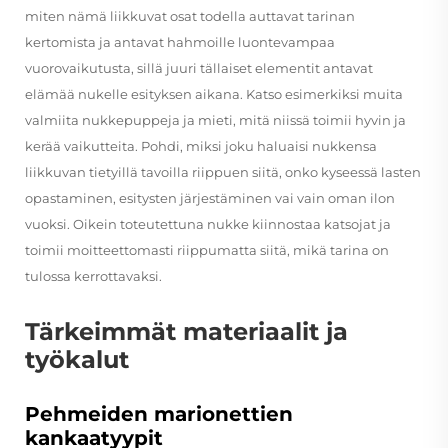
miten nämä liikkuvat osat todella auttavat tarinan
kertomista ja antavat hahmoille luontevampaa
vuorovaikutusta, sillä juuri tällaiset elementit antavat
elämää nukelle esityksen aikana. Katso esimerkiksi muita
valmiita nukkepuppeja ja mieti, mitä niissä toimii hyvin ja
kerää vaikutteita. Pohdi, miksi joku haluaisi nukkensa
liikkuvan tietyillä tavoilla riippuen siitä, onko kyseessä lasten
opastaminen, esitysten järjestäminen vai vain oman ilon
vuoksi. Oikein toteutettuna nukke kiinnostaa katsojat ja
toimii moitteettomasti riippumatta siitä, mikä tarina on
tulossa kerrottavaksi.
Tärkeimmät materiaalit ja
työkalut
Pehmeiden marionettien
kankaatyypit