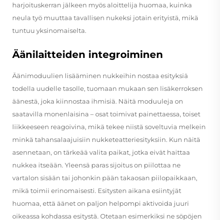
harjoituskerran jälkeen myös aloittelija huomaa, kuinka
neula työ muuttaa tavallisen nukeksi jotain erityistä, mikä
tuntuu yksinomaiselta.
Äänilaitteiden integroiminen
Äänimoduulien lisääminen nukkeihin nostaa esityksiä
todella uudelle tasolle, tuomaan mukaan sen lisäkerroksen
äänestä, joka kiinnostaa ihmisiä. Näitä moduuleja on
saatavilla monenlaisina – osat toimivat painettaessa, toiset
liikkeeseen reagoivina, mikä tekee niistä soveltuvia melkein
minkä tahansalaajuisiin nukketeatteriesityksiin. Kun näitä
asennetaan, on tärkeää valita paikat, jotka eivät haittaa
nukkea itseään. Yleensä paras sijoitus on piilottaa ne
vartalon sisään tai johonkin pään takaosan piilopaikkaan,
mikä toimii erinomaisesti. Esitysten aikana esiintyjät
huomaa, että äänet on paljon helpompi aktivoida juuri
oikeassa kohdassa esitystä. Otetaan esimerkiksi ne söpöjen