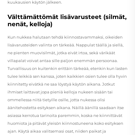
kuukausien käytön jälkeen.
Välttämättömät lisävarusteet (silmät,
nenät, kelloja)
Kun nukkea halutaan tehdä kiinnostavammaksi, oikeiden
lisävarusteiden valinta on tärkeää. Nappulat täällä ja siellä,
ne pienten muovisilmät, jotka eivät irtoa, sekä värikäät
villapalat voivat antaa sille paljon enemmän persoonaa.
Turvallisuus on kuitenkin erittäin tärkeää, etenkin kun lasten
tulee leikkiä sen kanssa, joten kaikkien osien tulee olla hyvin
kiinnitetty eivätkä ne saa löystyä käytön aikana. Jotkut
ihmiset laittavat jopa pieniä kelloja nukeen sisään tai
ommellessa niitä tietyille osille, jotta nukessa olisi
äänitehostetta esityksen aikana. Näillä äänillä saadaan itse
asiassa kerrotua tarinoita paremmin, koska ne kiinnittävät
huomiota ja pitävät yleisön kiinnostuneena koko esityksen
ajan. Käytä aikaa valitsemasi osat, niiden paikat ja