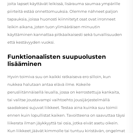
joita lapset käyttävät leikissä, lisärauma saumaa ympärille
piirteitä estää onnettomuuksia. Olemme nähneet paljon
tapauksia, joissa huonosti kiinnitetyt osat ovat irronneet
leikin aikana, joten tuon ylimääräisen minuutin
käyttäminen kannattaa pitkäaikaisesti sekä turvallisuuden
että kestävyyden vuoksi.
Funktionaalisten suupuolusten
lisääminen
Hyvin toimiva suu on kaikki ratkaiseva ero silloin, kun
nukkea halutaan antaa elävä ilme. Kokeile
perusliitännäisellä leualla, jossa on kerrostettuja kankaita,
tai valitse joustavampi vaihtoehto jousijärjestelmällä
saadaksesi sujuvat liikkeet. Testaa aina kuinka suu toimii
ennen kuin lopullistat kaiken. Tavoitteena on saavuttaa täysi
liikerata ilman jäykkyyttä tai osia, jotka eivät asetu oikein.
Kun liikkeet jäävät kimmolle tai tuntuu kiristävän, ongelmat