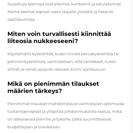
Suosittuja teemoja ovat eläimet, karttoonit ja satulatarinat.
Nämä teemat sopivat usein laajalle yleisölle ja lisäävät
osallistumista.
Miten voin turvallisesti kiinnittää
liiteosia nukkeeseeni?
Käyttämällä kyselehtöä, kuten tiivistä peruskyselehtöä tai
pehmonkyselehtöä, varmistetaan, että tarvikkeet, kuten
silmät ja nenät, pysyvät vakaasti kiinni ajankuluun.
Mikä on pienimmän tilaukset
määrien tärkeys?
Pienimmät tilaukset mahdollistavat valmistajien optimoida
tuotantoprosessit ja ylläpitää johdonmukaista laatua, mikä
on ratkaisevaa pienille yrityksille, jotka suunnittelevat
budjettejaan ja tilauksiaan.