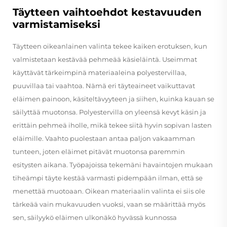
Täytteen vaihtoehdot kestavuuden
varmistamiseksi
Täytteen oikeanlainen valinta tekee kaiken erotuksen, kun
valmistetaan kestävää pehmeää käsieläintä. Useimmat
käyttävät tärkeimpinä materiaaleina polyestervillaa,
puuvillaa tai vaahtoa. Nämä eri täyteaineet vaikuttavat
eläimen painoon, käsiteltävyyteen ja siihen, kuinka kauan se
säilyttää muotonsa. Polyestervilla on yleensä kevyt käsin ja
erittäin pehmeä iholle, mikä tekee siitä hyvin sopivan lasten
eläimille. Vaahto puolestaan antaa paljon vakaamman
tunteen, joten eläimet pitävät muotonsa paremmin
esitysten aikana. Työpajoissa tekemäni havaintojen mukaan
tiheämpi täyte kestää varmasti pidempään ilman, että se
menettää muotoaan. Oikean materiaalin valinta ei siis ole
tärkeää vain mukavuuden vuoksi, vaan se määrittää myös
sen, säilyykö eläimen ulkonäkö hyvässä kunnossa