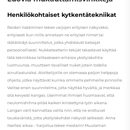
Henkilökohtaiset kytkentätekniikat
Raidan lisääminen tekee varjojen erityisen näkyväksi,
erityisesti kun niille annetaan ne erityiset nimet tai
räätälöidyt suunnittelut, jotka yhdistävät katsojat
persoonallisesti. Nukketeatterin tekijät rakastavat käyttää
tätä tekniikkaa laittaakseen erilaisia yksityiskohtia
luomuunsa, muuttaen tavalliset nuket jotain todella
ainutlaatuisiksi. Aloittelijoille on olemassa paljon helppoja
ohjeita, jotka näyttävät kuinka ommella pehmeille pinnoille.
Valitse ensin suunnitelma, jolta näyttää hyvältä, ja merkkaa
sitä kevyesti kangas. Useimmat ihmiset huomaavat, että
neulomishihna pitää kaiken kiristettynä työn aikana.
Langan värit kannattaa valita niin, että ne erottuvat
taustaväristä, jotta yksityiskohdat näkyvät selkeästi. Anna
itsellesi aikaa – harjoitus tekee mestarin! Muutaman