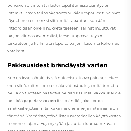
puhuvien eläinten tai lastentapahtumissa esiintyvien
interaktiivisten tarinankerrontanukkien tapaukset. Ne ovat
täydellinen esimerkki siitä, mitä tapahtuu, kun ääni
integroidaan oikein nukketaiteeseen. Tarinat muuttuvat
paljon kiinnostavammiksi, lapset uppoavat täysin
taikuuteen ja kaikilla on lopulta paljon iloisempi kokemus
yhteisesti.
Pakkausideat brändäystä varten
Kun on kyse räätälöidyistä nukkeista, luova pakkaus tekee
eron siinä, miten ihmiset näkevät brändin ja mitä tunteita
heillä on tuotteen päätyttyä heidän käsiinsä. Pakkaus ei ole
pelkkää paperia vaan osa itse brändiä, joka kertoo
asiakkaille jotain siitä, kuka me olemme ja mitä meillä on
tärkeänä. Ympäristöystävällisten materiaalien käyttö vastaa
monen ostajan arvoja nykyään ja auttaa luomaan kuvaa
brändistä, joka välittää planeetasta.