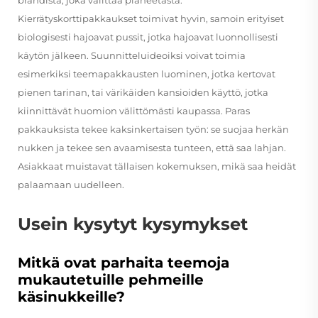
Kierrätyskorttipakkaukset toimivat hyvin, samoin erityiset
biologisesti hajoavat pussit, jotka hajoavat luonnollisesti
käytön jälkeen. Suunnitteluideoiksi voivat toimia
esimerkiksi teemapakkausten luominen, jotka kertovat
pienen tarinan, tai värikäiden kansioiden käyttö, jotka
kiinnittävät huomion välittömästi kaupassa. Paras
pakkauksista tekee kaksinkertaisen työn: se suojaa herkän
nukken ja tekee sen avaamisesta tunteen, että saa lahjan.
Asiakkaat muistavat tällaisen kokemuksen, mikä saa heidät
palaamaan uudelleen.
Usein kysytyt kysymykset
Mitkä ovat parhaita teemoja
mukautetuille pehmeille
käsinukkeille?