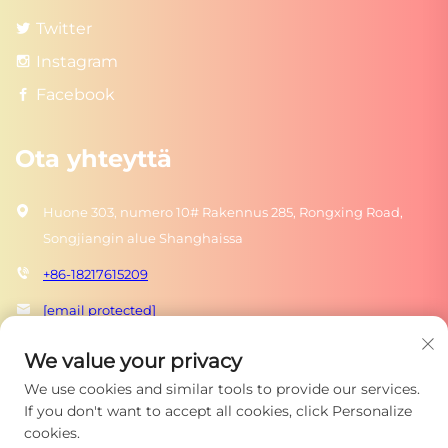
Twitter
Instagram
Facebook
Ota yhteyttä
Huone 303, numero 10# Rakennus 285, Rongxing Road,
Songjiangin alue Shanghaissa
+86-18217615209
[email protected]
We value your privacy
Lähetä
We use cookies and similar tools to provide our services.
If you don't want to accept all cookies, click Personalize
cookies.