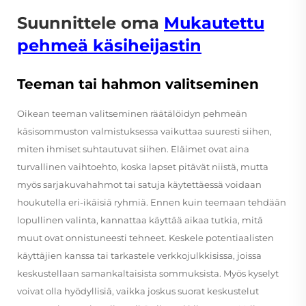
Suunnittele oma
Mukautettu
pehmeä käsiheijastin
Teeman tai hahmon valitseminen
Oikean teeman valitseminen räätälöidyn pehmeän
käsisommuston valmistuksessa vaikuttaa suuresti siihen,
miten ihmiset suhtautuvat siihen. Eläimet ovat aina
turvallinen vaihtoehto, koska lapset pitävät niistä, mutta
myös sarjakuvahahmot tai satuja käytettäessä voidaan
houkutella eri-ikäisiä ryhmiä. Ennen kuin teemaan tehdään
lopullinen valinta, kannattaa käyttää aikaa tutkia, mitä
muut ovat onnistuneesti tehneet. Keskele potentiaalisten
käyttäjien kanssa tai tarkastele verkkojulkkisissa, joissa
keskustellaan samankaltaisista sommuksista. Myös kyselyt
voivat olla hyödyllisiä, vaikka joskus suorat keskustelut