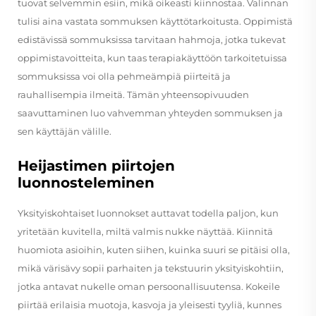
tuovat selvemmin esiin, mikä oikeasti kiinnostaa. Valinnan
tulisi aina vastata sommuksen käyttötarkoitusta. Oppimistä
edistävissä sommuksissa tarvitaan hahmoja, jotka tukevat
oppimistavoitteita, kun taas terapiakäyttöön tarkoitetuissa
sommuksissa voi olla pehmeämpiä piirteitä ja
rauhallisempia ilmeitä. Tämän yhteensopivuuden
saavuttaminen luo vahvemman yhteyden sommuksen ja
sen käyttäjän välille.
Heijastimen piirtojen
luonnosteleminen
Yksityiskohtaiset luonnokset auttavat todella paljon, kun
yritetään kuvitella, miltä valmis nukke näyttää. Kiinnitä
huomiota asioihin, kuten siihen, kuinka suuri se pitäisi olla,
mikä värisävy sopii parhaiten ja tekstuurin yksityiskohtiin,
jotka antavat nukelle oman persoonallisuutensa. Kokeile
piirtää erilaisia muotoja, kasvoja ja yleisesti tyyliä, kunnes