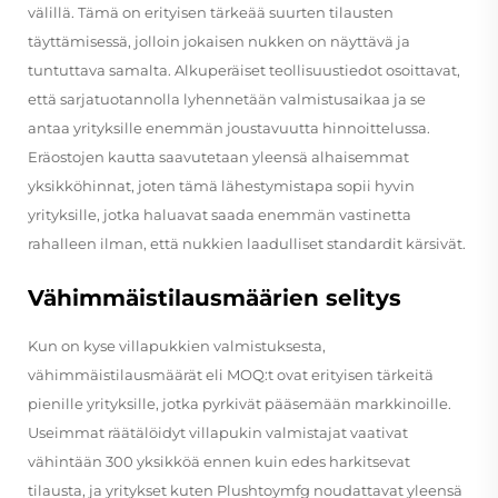
välillä. Tämä on erityisen tärkeää suurten tilausten
täyttämisessä, jolloin jokaisen nukken on näyttävä ja
tuntuttava samalta. Alkuperäiset teollisuustiedot osoittavat,
että sarjatuotannolla lyhennetään valmistusaikaa ja se
antaa yrityksille enemmän joustavuutta hinnoittelussa.
Eräostojen kautta saavutetaan yleensä alhaisemmat
yksikköhinnat, joten tämä lähestymistapa sopii hyvin
yrityksille, jotka haluavat saada enemmän vastinetta
rahalleen ilman, että nukkien laadulliset standardit kärsivät.
Vähimmäistilausmäärien selitys
Kun on kyse villapukkien valmistuksesta,
vähimmäistilausmäärät eli MOQ:t ovat erityisen tärkeitä
pienille yrityksille, jotka pyrkivät pääsemään markkinoille.
Useimmat räätälöidyt villapukin valmistajat vaativat
vähintään 300 yksikköä ennen kuin edes harkitsevat
tilausta, ja yritykset kuten Plushtoymfg noudattavat yleensä