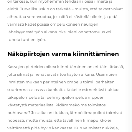
on tärkeää, kun myöhemmin tehdään iloisia ilmeitä ja
eleitä. Turvallisuuskin on tärkeää – muista, että sakset voivat
aiheuttaa verenvuotoa, jos niitä ei käsitellä oikein, ja pidä
varmasti kädet poissa ompelukoneen neulojen
läheisyydestä työn aikana. Yksi pieni onnettomuus voi
tuhota tuntien työn.
Näköpiirtojen varma kiinnittäminen
Kasvojen piirteiden oikea kiinnittäminen on erittäin tärkeää,
jotta silmät ja nenät eivät irtoa käytön aikana. Useimpien
ihmisten mukaan perinteinen ompelu toimii parhaiten
suurimmassa osassa kankaita. Kokeile esimerkiksi tiukkaa
takapalompelua tai pehmynpalompelua riippuen
käytetystä materiaalista. Pidämmekö me toimistosi
puhtavana? Jos aika on tiukkaa, lämpöliimapuikot toimivat
nopeasti, mutta muista, että tavallinen liimapuikko ei
välttämättä pidä hyvin kankaassa. Kun valmistat nukkeja,