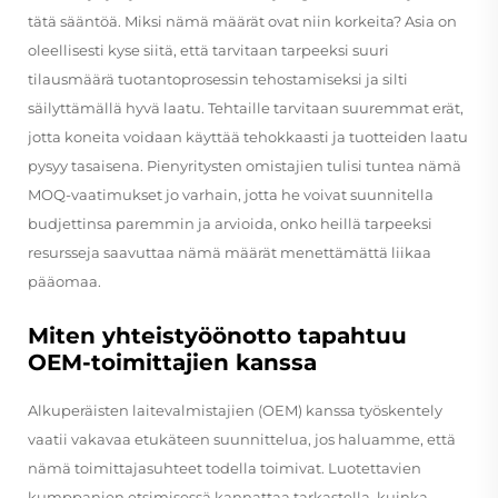
tätä sääntöä. Miksi nämä määrät ovat niin korkeita? Asia on
oleellisesti kyse siitä, että tarvitaan tarpeeksi suuri
tilausmäärä tuotantoprosessin tehostamiseksi ja silti
säilyttämällä hyvä laatu. Tehtaille tarvitaan suuremmat erät,
jotta koneita voidaan käyttää tehokkaasti ja tuotteiden laatu
pysyy tasaisena. Pienyritysten omistajien tulisi tuntea nämä
MOQ-vaatimukset jo varhain, jotta he voivat suunnitella
budjettinsa paremmin ja arvioida, onko heillä tarpeeksi
resursseja saavuttaa nämä määrät menettämättä liikaa
pääomaa.
Miten yhteistyöönotto tapahtuu
OEM-toimittajien kanssa
Alkuperäisten laitevalmistajien (OEM) kanssa työskentely
vaatii vakavaa etukäteen suunnittelua, jos haluamme, että
nämä toimittajasuhteet todella toimivat. Luotettavien
kumppanien etsimisessä kannattaa tarkastella, kuinka