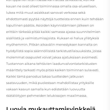
kauan ne ovat olleet toiminnassa omalla osa-alueellaan,
lukea mitä muut asiakkaat sanovat verkossa sekä
ehdottomasti pyytää näyttöjä tuotteista ennen kuin tehdään
lopullinen päätös. Asioiden käynnistämisen jälkeen on
erittäin tärkeää pitää kaikki samassa ajassa suunnitelmien
sisällöstä ja valmistumisajoista. Kukaan ei halua yllätyksiä
myöhemmin. Pitkän aikavälin menestyksen kannalta on
hyödyllistä sopia säännöllisistä tarkistustilaisuuksista, joissa
molemmat osapuolet voivat jakaa ajatuksiaan avoimesti.
Tuotannon aikana tehtävien laadunvalvontatarkistusten
määrittely tarkasti myös pitää kaiken toiminnan sulavasti.
Kaikki tämä panostus takaa tuotteiden jatkuvan
saatavuuden, mikä puolestaan mahdollistaa yrityksille
vakaan kasvun samalla kun edistetään luovuutta
räätälöityjen pehmeiden lelukissojen maailmassa.
Luovia mukauttamisvinkkejä