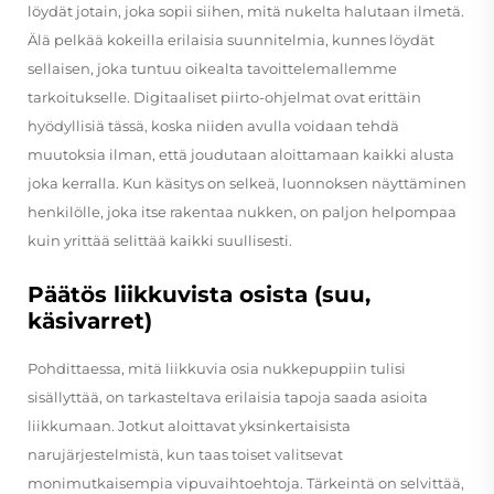
löydät jotain, joka sopii siihen, mitä nukelta halutaan ilmetä.
Älä pelkää kokeilla erilaisia suunnitelmia, kunnes löydät
sellaisen, joka tuntuu oikealta tavoittelemallemme
tarkoitukselle. Digitaaliset piirto-ohjelmat ovat erittäin
hyödyllisiä tässä, koska niiden avulla voidaan tehdä
muutoksia ilman, että joudutaan aloittamaan kaikki alusta
joka kerralla. Kun käsitys on selkeä, luonnoksen näyttäminen
henkilölle, joka itse rakentaa nukken, on paljon helpompaa
kuin yrittää selittää kaikki suullisesti.
Päätös liikkuvista osista (suu,
käsivarret)
Pohdittaessa, mitä liikkuvia osia nukkepuppiin tulisi
sisällyttää, on tarkasteltava erilaisia tapoja saada asioita
liikkumaan. Jotkut aloittavat yksinkertaisista
narujärjestelmistä, kun taas toiset valitsevat
monimutkaisempia vipuvaihtoehtoja. Tärkeintä on selvittää,