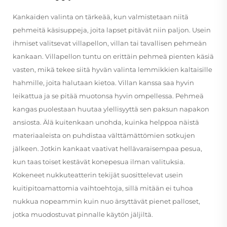
Kankaiden valinta on tärkeää, kun valmistetaan niitä
pehmeitä käsisuppeja, joita lapset pitävät niin paljon. Usein
ihmiset valitsevat villapellon, villan tai tavallisen pehmeän
kankaan. Villapellon tuntu on erittäin pehmeä pienten käsiä
vasten, mikä tekee siitä hyvän valinta lemmikkien kaltaisille
hahmille, joita halutaan kietoa. Villan kanssa saa hyvin
leikattua ja se pitää muotonsa hyvin ompellessa. Pehmeä
kangas puolestaan huutaa ylellisyyttä sen paksun napakon
ansiosta. Älä kuitenkaan unohda, kuinka helppoa näistä
materiaaleista on puhdistaa välttämättömien sotkujen
jälkeen. Jotkin kankaat vaativat hellävaraisempaa pesua,
kun taas toiset kestävät konepesua ilman valituksia.
Kokeneet nukkuteatterin tekijät suosittelevat usein
kuitipitoamattomia vaihtoehtoja, sillä mitään ei tuhoa
nukkua nopeammin kuin nuo ärsyttävät pienet palloset,
jotka muodostuvat pinnalle käytön jäljiltä.