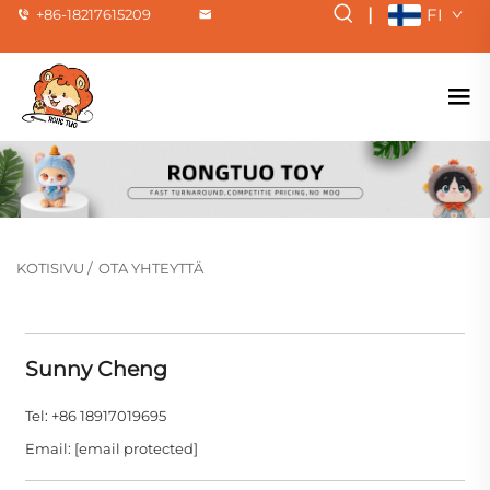
|
FI
+86-18217615209
KOTISIVU
/
OTA YHTEYTTÄ
Sunny Cheng
Tel: +86 18917019695
Email:
[email protected]