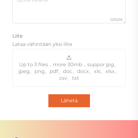
0/1000
Liite
Lataa vähintään yksi liite
Up to 3 files，more 30mb，suppor jpg、
jpeg、png、pdf、doc、docx、xls、xlsx、
csv、txt
Lähetä