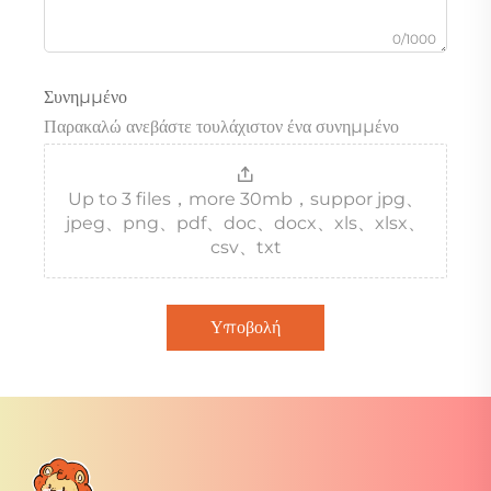
0/1000
Συνημμένο
Παρακαλώ ανεβάστε τουλάχιστον ένα συνημμένο
Up to 3 files，more 30mb，suppor jpg、
jpeg、png、pdf、doc、docx、xls、xlsx、
csv、txt
Υποβολή