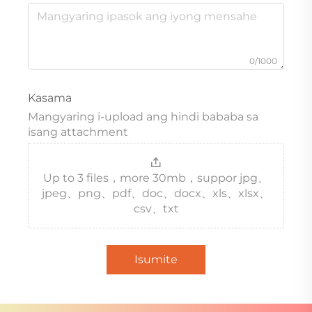
0/1000
Kasama
Mangyaring i-upload ang hindi bababa sa
isang attachment
Up to 3 files，more 30mb，suppor jpg、
jpeg、png、pdf、doc、docx、xls、xlsx、
csv、txt
Isumite