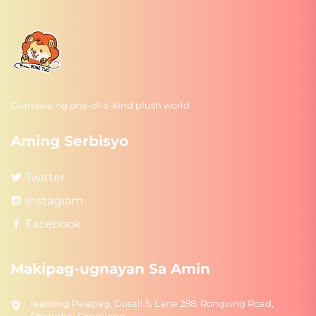
Gumawa ng one-of-a-kind plush world
Aming Serbisyo
Twitter
Instagram
Facebook
Makipag-ugnayan Sa Amin
Ikatlong Palapag, Gusali 5, Lane 288, Rongxing Road,
Shanghai Songjiang