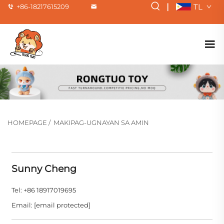
|
TL
+86-18217615209
HOMEPAGE
/
MAKIPAG-UGNAYAN SA AMIN
Sunny Cheng
Tel: +86 18917019695
Email:
[email protected]