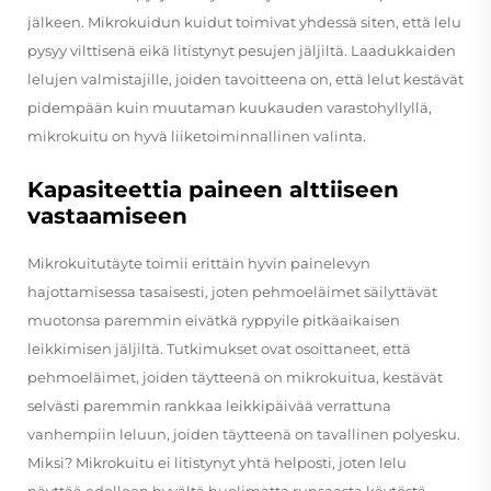
jälkeen. Mikrokuidun kuidut toimivat yhdessä siten, että lelu
pysyy vilttisenä eikä litistynyt pesujen jäljiltä. Laadukkaiden
lelujen valmistajille, joiden tavoitteena on, että lelut kestävät
pidempään kuin muutaman kuukauden varastohyllyllä,
mikrokuitu on hyvä liiketoiminnallinen valinta.
Kapasiteettia paineen alttiiseen
vastaamiseen
Mikrokuitutäyte toimii erittäin hyvin painelevyn
hajottamisessa tasaisesti, joten pehmoeläimet säilyttävät
muotonsa paremmin eivätkä ryppyile pitkäaikaisen
leikkimisen jäljiltä. Tutkimukset ovat osoittaneet, että
pehmoeläimet, joiden täytteenä on mikrokuitua, kestävät
selvästi paremmin rankkaa leikkipäivää verrattuna
vanhempiin leluun, joiden täytteenä on tavallinen polyesku.
Miksi? Mikrokuitu ei litistynyt yhtä helposti, joten lelu
näyttää edelleen hyvältä huolimatta runsaasta käytöstä.