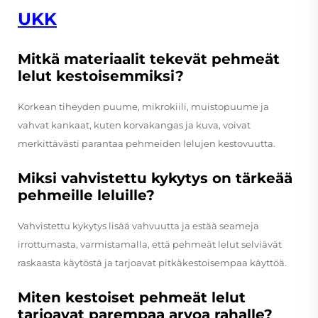
UKK
Mitkä materiaalit tekevät pehmeät
lelut kestoisemmiksi?
Korkean tiheyden puume, mikrokiili, muistopuume ja
vahvat kankaat, kuten korvakangas ja kuva, voivat
merkittävästi parantaa pehmeiden lelujen kestovuutta.
Miksi vahvistettu kykytys on tärkeää
pehmeille leluille?
Vahvistettu kykytys lisää vahvuutta ja estää seameja
irrottumasta, varmistamalla, että pehmeät lelut selviävät
raskaasta käytöstä ja tarjoavat pitkäkestoisempaa käyttöä.
Miten kestoiset pehmeät lelut
tarjoavat parempaa arvoa rahalle?