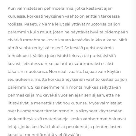
Kun valmistetaan pehmoeläimiä, jotka kestävät ajan
kuluessa, korkeatiheyksinen vaahto on erittäin tärkeässä
roolissa. Pääetu? Nämä lelut säilyttävät muotonsa paljon
paremmin kuin muut, joten ne näyttävät hyviltä pidempään
eivätkä romahtane kovin kauan kestävän leikin aikana. Mitä
tämä vaahto erityistä tekee? Se kestää puristusvoimia
tehokkaasti. Vaikka joku istuisi lelussa tai puristaisi sitä
kovasti leikatessaan, se palautuu suurimmaksi osaksi
takaisin muotoonsa. Normaali vaahto hajoaa vain käytön
seurauksena, mutta korkeatiheyksinen vaahto kestää paljon
paremmin. Siksi näemme niin monta nukkea säilyttävän
pehmeäksi ja mukavaksi vuosien ajan sen sijaan, että ne
litistyisivät ja menettäisivät houkutunsa. Myös valmistajat
ovat huomanneet tämän trendin ja siirtyneet käyttämään
korkeatiheyksisiä materiaaleja, koska vanhemmat haluavat
leluja, jotka kestävät lukuisat pesukerrat ja pienten lasten
kokeilut menettämättä viehätystään.