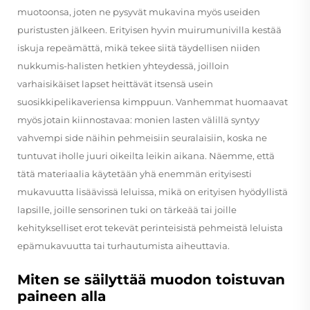
muotoonsa, joten ne pysyvät mukavina myös useiden
puristusten jälkeen. Erityisen hyvin muirumunivilla kestää
iskuja repeämättä, mikä tekee siitä täydellisen niiden
nukkumis-halisten hetkien yhteydessä, joilloin
varhaisikäiset lapset heittävät itsensä usein
suosikkipelikaveriensa kimppuun. Vanhemmat huomaavat
myös jotain kiinnostavaa: monien lasten välillä syntyy
vahvempi side näihin pehmeisiin seuralaisiin, koska ne
tuntuvat iholle juuri oikeilta leikin aikana. Näemme, että
tätä materiaalia käytetään yhä enemmän erityisesti
mukavuutta lisäävissä leluissa, mikä on erityisen hyödyllistä
lapsille, joille sensorinen tuki on tärkeää tai joille
kehitykselliset erot tekevät perinteisistä pehmeistä leluista
epämukavuutta tai turhautumista aiheuttavia.
Miten se säilyttää muodon toistuvan
paineen alla