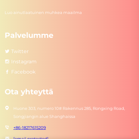
Luo ainutlaatuinen muhkea maailma
Palvelumme
Twitter
Instagram
Facebook
Ota yhteyttä
Huone 303, numero 10# Rakennus 285, Rongxing Road,
Songjiangin alue Shanghaissa
+86-18217615209
[email protected]