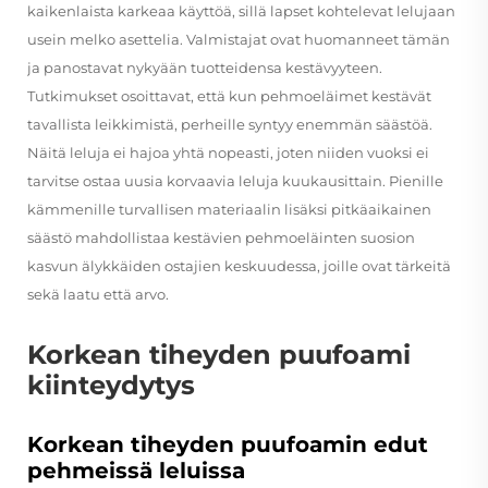
kaikenlaista karkeaa käyttöä, sillä lapset kohtelevat lelujaan
usein melko asettelia. Valmistajat ovat huomanneet tämän
ja panostavat nykyään tuotteidensa kestävyyteen.
Tutkimukset osoittavat, että kun pehmoeläimet kestävät
tavallista leikkimistä, perheille syntyy enemmän säästöä.
Näitä leluja ei hajoa yhtä nopeasti, joten niiden vuoksi ei
tarvitse ostaa uusia korvaavia leluja kuukausittain. Pienille
kämmenille turvallisen materiaalin lisäksi pitkäaikainen
säästö mahdollistaa kestävien pehmoeläinten suosion
kasvun älykkäiden ostajien keskuudessa, joille ovat tärkeitä
sekä laatu että arvo.
Korkean tiheyden puufoami
kiinteydytys
Korkean tiheyden puufoamin edut
pehmeissä leluissa