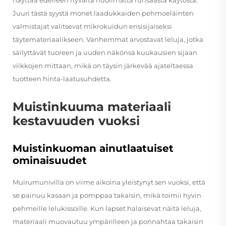
Juuri tästä syystä monet laadukkaiden pehmoeläinten
valmistajat valitsevat mikrokuidun ensisijaiseksi
täytemateriaalikseen. Vanhemmat arvostavat leluja, jotka
säilyttävät tuoreen ja uuden näkönsä kuukausien sijaan
viikkojen mittaan, mikä on täysin järkevää ajateltaessa
tuotteen hinta-laatusuhdetta.
Muistinkuuma materiaali
kestavuuden vuoksi
Muistinkuoman ainutlaatuiset
ominaisuudet
Muirumunivilla on viime aikoina yleistynyt sen vuoksi, että
se painuu kasaan ja pomppaa takaisin, mikä toimii hyvin
pehmeille lelukissoille. Kun lapset halaisevat näitä leluja,
materiaali muovautuu ympärilleen ja ponnahtaa takaisin