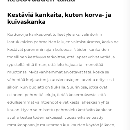
Kestäviä kankaita, kuten korva- ja
kuivaskanka
Korduroi ja kankas ovat tulleet yleisiksi valintoihin
laatukkaiden pehmeiden lelujen valmistuksessa, koska ne
kestävät paremmin ajan kuluessa. Näiden kankaiden
todellinen kestävyys tarkoittaa, että lapset voivat vetää ja
rypistellä niitä ilman, että lelu hajoaa tai menettää
muotonsa. Myös vanhemmat arvostavat tätä, koska se
vähentää korjausten ja uusien ostojen tarvetta erityisesti
silloin, kun budjetti on tiukalla. Suurin osa, jotka ovat
ostaneet pehmeitä leluja, tietää kokemuksesta, että
edullisemmat vaihtoehdot eivät kestä läheskään yhtä
kauan. Hyvin valmistettu pehmolelu kestävän kankaan
avulla kestää todennäköisesti vuosia eikä se päädy
romukoppaan jo muutaman kuukauden käytön jälkeen,