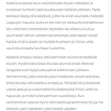
todella auttavat lelun säilyttämään hyvän näköisen ja
mukavan tunteen jopa kuukausien leikkien jälkeen. Myös
kankaat täytyy olla kestäviä, jotta ne eivät vaurioidu helposti.
Loppujen lopuksi, kuka ei ole nähnyt rakkautta kohdeltavan
lelu-eläimen menettävän täyttöään tai alkanut kuitua
saumasta? Vahva ulkokerros tarkoittaa, että lapset voivat
halata niitä tiukasti tai heittää huoneen yli ilman, että
vaurioitumisesta tarvitsee huolehtia.
Kestävä ompelu takaa, että pehmeät lelutorvat kestävät
kauan. Hyvänlaatuisissa leluissa saumat eivät irkea tai
langoista tule löytyä joka päivä leikkimisen jälkeen.
Vanhemmat, jotka etsivät jotain kestävää, voivat tarkistaa,
onko lelussa vahvistettua ompelua. Tällaiset lelut kestävät
useita pesuja ja lukemattomia käsittelyitä ilman, että ne
hajoavat, ja niistä tulee perheen suosikkeja. Kun
vanhemmat ostavat hyvin valmistettuja pehmeitä leluja, he
tekevät usein ostoksen, joka kestää useiden