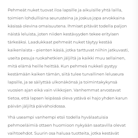
Pehmeät nuket tuovat iloa lapsille ja aikuisille yhtä lailla,
toimien lohdullisina seurusteina ja joskus jopa arvokkaina
käsissä olevina omaisuutena. Ihmiset pitävät todella paljon
näistä leluista, joten niiden kestävyyden tekee erityisen
tärkeäksi. Laadukkaat pehmeät nuket täytyy kestää
kaikenlaista – pienten käsiä, jotka tarttuvat niihin jatkuvasti,
useita pesuja ruokahetkien jäljiltä ja kaikki muu sellainen,
mitä elämä heille heittää. Kun pehmeä nukkeli pystyy
kestämään kaiken tämän, siitä tulee turvallinen leluseura
lapsille, ja se säilyttää ulkonäkönsä ja toimintakykynsä
vuosien ajan eikä vain viikkojen. Vanhemmat arvostavat
tietoa, että lapsen leipässä oleva ystävä ei hajo yhden karun
päivän jäljiltä päivähoidossa.
Yhä useampi vanhempi etsii todella hyvälaatuisia
pehmoeläimiä ottaen huomioon nykyään saatavilla olevat
vaihtoehdot. Suurin osa haluaa tuotteita, jotka kestävät