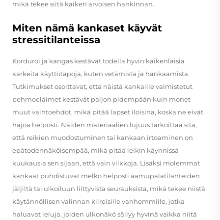
mikä tekee siitä kaiken arvoisen hankinnan.
Miten nämä kankaset käyvät
stressitilanteissa
Korduroi ja kangas kestävät todella hyvin kaikenlaisia
karkeita käyttötapoja, kuten vetämistä ja hankaamista.
Tutkimukset osoittavat, että näistä kankaille valmistetut
pehmoeläimet kestävät paljon pidempään kuin monet
muut vaihtoehdot, mikä pitää lapset iloisina, koska ne eivät
hajoa helposti. Näiden materiaalien lujuus tarkoittaa sitä,
että reikien muodostuminen tai kankaan irtoaminen on
epätodennäköisempää, mikä pitää leikin käynnissä
kuukausia sen sijaan, että vain viikkoja. Lisäksi molemmat
kankaat puhdistuvat melko helposti aamupalatilanteiden
jäljiltä tai ulkoiluun liittyvistä seurauksista, mikä tekee niistä
käytännöllisen valinnan kiireisille vanhemmille, jotka
haluavat leluja, joiden ulkonäkö säilyy hyvinä vaikka niitä