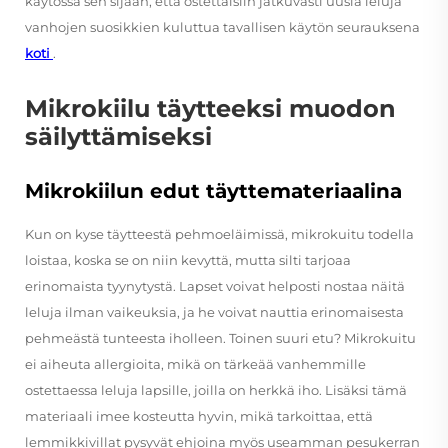
käytössä sen sijaan, että ostettaisiin jatkuvasti uusia leluja
vanhojen suosikkien kuluttua tavallisen käytön seurauksena
koti
.
Mikrokiilu täytteeksi muodon
säilyttämiseksi
Mikrokiilun edut täyttemateriaalina
Kun on kyse täytteestä pehmoeläimissä, mikrokuitu todella
loistaa, koska se on niin kevyttä, mutta silti tarjoaa
erinomaista tyynytystä. Lapset voivat helposti nostaa näitä
leluja ilman vaikeuksia, ja he voivat nauttia erinomaisesta
pehmeästä tunteesta iholleen. Toinen suuri etu? Mikrokuitu
ei aiheuta allergioita, mikä on tärkeää vanhemmille
ostettaessa leluja lapsille, joilla on herkkä iho. Lisäksi tämä
materiaali imee kosteutta hyvin, mikä tarkoittaa, että
lemmikkivillat pysyvät ehjoina myös useamman pesukerran