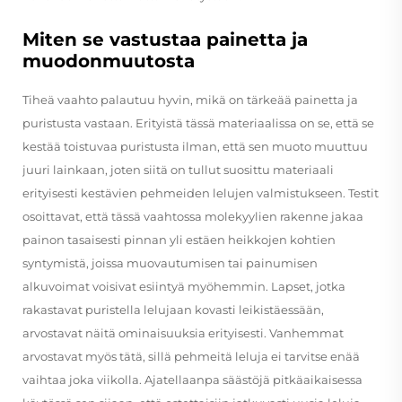
Miten se vastustaa painetta ja
muodonmuutosta
Tiheä vaahto palautuu hyvin, mikä on tärkeää painetta ja
puristusta vastaan. Erityistä tässä materiaalissa on se, että se
kestää toistuvaa puristusta ilman, että sen muoto muuttuu
juuri lainkaan, joten siitä on tullut suosittu materiaali
erityisesti kestävien pehmeiden lelujen valmistukseen. Testit
osoittavat, että tässä vaahtossa molekyylien rakenne jakaa
painon tasaisesti pinnan yli estäen heikkojen kohtien
syntymistä, joissa muovautumisen tai painumisen
alkuvoimat voisivat esiintyä myöhemmin. Lapset, jotka
rakastavat puristella lelujaan kovasti leikistäessään,
arvostavat näitä ominaisuuksia erityisesti. Vanhemmat
arvostavat myös tätä, sillä pehmeitä leluja ei tarvitse enää
vaihtaa joka viikolla. Ajatellaanpa säästöjä pitkäaikaisessa