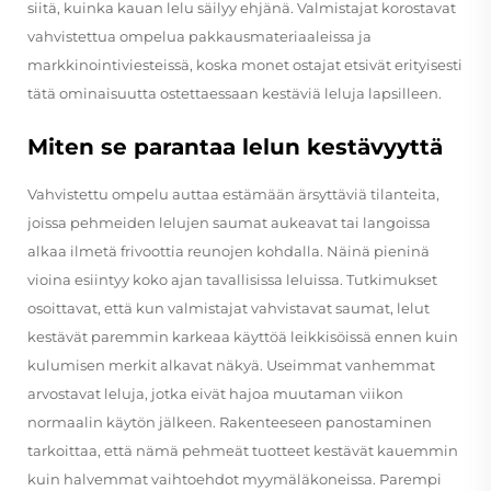
siitä, kuinka kauan lelu säilyy ehjänä. Valmistajat korostavat
vahvistettua ompelua pakkausmateriaaleissa ja
markkinointiviesteissä, koska monet ostajat etsivät erityisesti
tätä ominaisuutta ostettaessaan kestäviä leluja lapsilleen.
Miten se parantaa lelun kestävyyttä
Vahvistettu ompelu auttaa estämään ärsyttäviä tilanteita,
joissa pehmeiden lelujen saumat aukeavat tai langoissa
alkaa ilmetä frivoottia reunojen kohdalla. Näinä pieninä
vioina esiintyy koko ajan tavallisissa leluissa. Tutkimukset
osoittavat, että kun valmistajat vahvistavat saumat, lelut
kestävät paremmin karkeaa käyttöä leikkisöissä ennen kuin
kulumisen merkit alkavat näkyä. Useimmat vanhemmat
arvostavat leluja, jotka eivät hajoa muutaman viikon
normaalin käytön jälkeen. Rakenteeseen panostaminen
tarkoittaa, että nämä pehmeät tuotteet kestävät kauemmin
kuin halvemmat vaihtoehdot myymäläkoneissa. Parempi