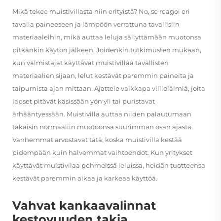
Mikä tekee muistivillasta niin erityistä? No, se reagoi eri
tavalla paineeseen ja lämpöön verrattuna tavallisiin
materiaaleihin, mikä auttaa leluja säilyttämään muotonsa
pitkänkin käytön jälkeen. Joidenkin tutkimusten mukaan,
kun valmistajat käyttävät muistivillaa tavallisten
materiaalien sijaan, lelut kestävät paremmin paineita ja
taipumista ajan mittaan. Ajattele vaikkapa villieläimiä, joita
lapset pitävät käsissään yön yli tai puristavat
ärhääntyessään. Muistivilla auttaa niiden palautumaan
takaisin normaaliin muotoonsa suurimman osan ajasta.
Vanhemmat arvostavat tätä, koska muistivilla kestää
pidempään kuin halvemmat vaihtoehdot. Kun yritykset
käyttävät muistivilaa pehmeissä leluissa, heidän tuotteensa
kestävät paremmin aikaa ja karkeaa käyttöä.
Vahvat kankaavalinnat
kestovuuden takia