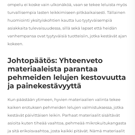
ompelu ei koske vain ulkonäköä, vaan se tekee leluista myös
turvallisempia lasten leikkimiseen pitkäaikaisesti. Tällainen
huomiointi yksityiskohtien kautta luo tyytyväisempiä
asiakkaita tulevaisuudessa, sillä sekä lapset että heidän
vanhempansa ovat tyytyväisiä tuotteisiin, jotka kestävät ajan
kokeen.
Johtopäätös: Yhteenveto
materiaaleista parantaa
pehmeiden lelujen kestovuutta
ja painekestävyyttä
Kun päästään ytimeen, hyvien materiaalien valinta tekee
kaiken erotuksen pehmeiden lelujen valmistuksessa, jotka
kestävät päivittäisen leikin. Parhaat materiaalit sisältävät
asioita kuten tiheää vaahtoa, pehmeää mikrokuitukangasta
ja sitä erikoisvaahtoa, josta kaikki pitävät. Nämä materiaalit