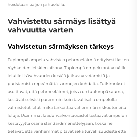
hoidetaan paljon ja huolella.
Vahvistettu särmäys lisättyä
vahvuutta varten
Vahvistetun särmäyksen tärkeys
Tuplompä ompelu vahvistaa pehmoeläimiä erityisesti lasten
röyhkeiden leikkien aikana. Tuplompä ompelu antaa näille
leluille lisävahvuuden kestää jatkuvaa vetämistä ja
puristamista repeämättä saumojen kohdalta. Tutkimukset
osoittavat, että pehmoeläimet, joissa on tuplompä sauma,
kestävät selvästi paremmin kuin tavallisella ompelulla
valmistetut lelut, mikä tarkoittaa vähemmän rikkoutuneita
leluja. Useimmat laadunvalvontaosastot testaavat ompelun
kestävyyttä osana standardimenettelyjään, koska he
tietävät, että vanhemmat pitävät sekä turvallisuudesta että