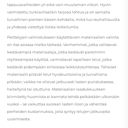
lapsuusvaiheiden yli eikä vain muutaman viikon. Hyvin
valmistettu turkisvillaeläin tarjoaa lohtua ja on samalla
turvallinen pienten käsien kohdalla, mikä tuo rauhallisuutta
ja yhdessä vietettyä iloista leikkituntia.
Peittelyjen valmistukseen käytettävien materiaalien valinta
on itse asiassa melko tärkeää. Vanhemmat, jotka valitsevat
kestävämpiä materiaaleja, jotka kestävät paremmin
röyhkeämpää käyttöä, varmistavat lapsilleen lelut, jotka
kestävät pidempään erilaisissa leikkiolosuhteissa. Tällaiset
materiaalit pitävät lelut hyväkuntoisina ja turvallisina
pitkään, vaikka ne olisivat jatkuvasti lasten puristuksessa,
heiteltynä tai istuttuna. Materiaalien laadukkuuteen
kiinnitetty huomiota ei kannata tehdä pelkästään ulkonäön
vuoksi – se vaikuttaa suoraan lasten iloon ja vähentää
perheiden kustannuksia, joita syntyy lelujen jatkuvasta
uusimisesta.