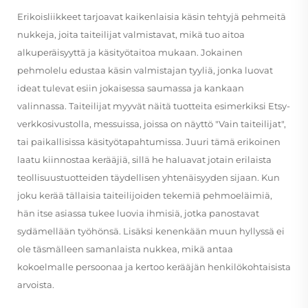
Erikoisliikkeet tarjoavat kaikenlaisia käsin tehtyjä pehmeitä
nukkeja, joita taiteilijat valmistavat, mikä tuo aitoa
alkuperäisyyttä ja käsityötaitoa mukaan. Jokainen
pehmolelu edustaa käsin valmistajan tyyliä, jonka luovat
ideat tulevat esiin jokaisessa saumassa ja kankaan
valinnassa. Taiteilijat myyvät näitä tuotteita esimerkiksi Etsy-
verkkosivustolla, messuissa, joissa on näyttö "Vain taiteilijat",
tai paikallisissa käsityötapahtumissa. Juuri tämä erikoinen
laatu kiinnostaa kerääjiä, sillä he haluavat jotain erilaista
teollisuustuotteiden täydellisen yhtenäisyyden sijaan. Kun
joku kerää tällaisia taiteilijoiden tekemiä pehmoeläimiä,
hän itse asiassa tukee luovia ihmisiä, jotka panostavat
sydämellään työhönsä. Lisäksi kenenkään muun hyllyssä ei
ole täsmälleen samanlaista nukkea, mikä antaa
kokoelmalle persoonaa ja kertoo kerääjän henkilökohtaisista
arvoista.