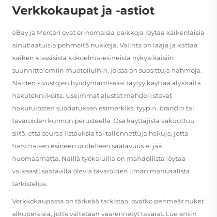
Verkkokaupat ja -astiot
eBay ja Mercari ovat erinomaisia paikkoja löytää kaikenlaisia
ainutlaatuisia pehmeitä nukkeja. Valinta on laaja ja kattaa
kaiken klassisista kokoelma-esineistä nykyaikaisiin
suunnittelemiin muotoiluihin, joissa on suosittuja hahmoja.
Näiden sivustojen hyödyntämiseksi täytyy käyttää älykkäitä
hakutekniikoita. Useimmat alustat mahdollistavat
hakutulosten suodatuksen esimerkiksi tyypin, brändin tai
tavaroiden kunnon perusteella. Osa käyttäjistä vakuuttuu
siitä, että seuraa listauksia tai tallennettuja hakuja, jotta
harvinaisen esineen uudelleen saatavuus ei jää
huomaamatta. Näillä työkaluilla on mahdollista löytää
vaikeasti saatavilla olevia tavaroiden ilman manuaalista
tarkistelua.
Verkkokaupassa on tärkeää tarkistaa, ovatko pehmeät nuket
alkuperäisiä, jotta vältetään väärennetyt tavarat. Lue ensin