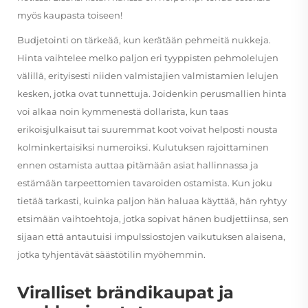
myös kaupasta toiseen!
Budjetointi on tärkeää, kun kerätään pehmeitä nukkeja.
Hinta vaihtelee melko paljon eri tyyppisten pehmolelujen
välillä, erityisesti niiden valmistajien valmistamien lelujen
kesken, jotka ovat tunnettuja. Joidenkin perusmallien hinta
voi alkaa noin kymmenestä dollarista, kun taas
erikoisjulkaisut tai suuremmat koot voivat helposti nousta
kolminkertaisiksi numeroiksi. Kulutuksen rajoittaminen
ennen ostamista auttaa pitämään asiat hallinnassa ja
estämään tarpeettomien tavaroiden ostamista. Kun joku
tietää tarkasti, kuinka paljon hän haluaa käyttää, hän ryhtyy
etsimään vaihtoehtoja, jotka sopivat hänen budjettiinsa, sen
sijaan että antautuisi impulssiostojen vaikutuksen alaisena,
jotka tyhjentävät säästötilin myöhemmin.
Viralliset brändikaupat ja