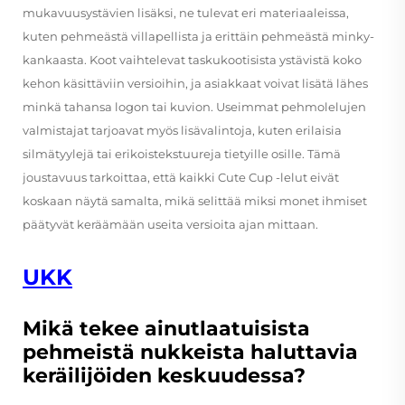
mukavuusystävien lisäksi, ne tulevat eri materiaaleissa,
kuten pehmeästä villapellista ja erittäin pehmeästä minky-
kankaasta. Koot vaihtelevat taskukootisista ystävistä koko
kehon käsittäviin versioihin, ja asiakkaat voivat lisätä lähes
minkä tahansa logon tai kuvion. Useimmat pehmolelujen
valmistajat tarjoavat myös lisävalintoja, kuten erilaisia
silmätyylejä tai erikoistekstuureja tietyille osille. Tämä
joustavuus tarkoittaa, että kaikki Cute Cup -lelut eivät
koskaan näytä samalta, mikä selittää miksi monet ihmiset
päätyvät keräämään useita versioita ajan mittaan.
UKK
Mikä tekee ainutlaatuisista
pehmeistä nukkeista haluttavia
keräilijöiden keskuudessa?