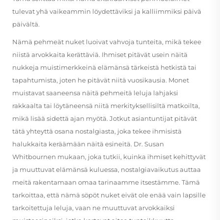
tulevat yhä vaikeammin löydettäviksi ja kalliimmiksi päivä
päivältä.
Nämä pehmeät nuket luoivat vahvoja tunteita, mikä tekee
niistä arvokkaita kerättäviä. Ihmiset pitävät usein näitä
nukkeja muistimerkkeinä elämänsä tärkeistä hetkistä tai
tapahtumista, joten he pitävät niitä vuosikausia. Monet
muistavat saaneensa näitä pehmeitä leluja lahjaksi
rakkaalta tai löytäneensä niitä merkityksellisiltä matkoilta,
mikä lisää sidettä ajan myötä. Jotkut asiantuntijat pitävät
tätä yhteyttä osana nostalgiasta, joka tekee ihmisistä
halukkaita keräämään näitä esineitä. Dr. Susan
Whitbournen mukaan, joka tutkii, kuinka ihmiset kehittyvät
ja muuttuvat elämänsä kuluessa, nostalgiavaikutus auttaa
meitä rakentamaan omaa tarinaamme itsestämme. Tämä
tarkoittaa, että nämä söpöt nuket eivät ole enää vain lapsille
tarkoitettuja leluja, vaan ne muuttuvat arvokkaiksi