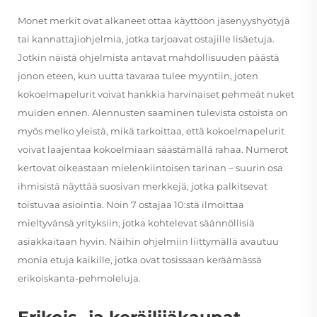
Monet merkit ovat alkaneet ottaa käyttöön jäsenyyshyötyjä
tai kannattajiohjelmia, jotka tarjoavat ostajille lisäetuja.
Jotkin näistä ohjelmista antavat mahdollisuuden päästä
jonon eteen, kun uutta tavaraa tulee myyntiin, joten
kokoelmapelurit voivat hankkia harvinaiset pehmeät nuket
muiden ennen. Alennusten saaminen tulevista ostoista on
myös melko yleistä, mikä tarkoittaa, että kokoelmapelurit
voivat laajentaa kokoelmiaan säästämällä rahaa. Numerot
kertovat oikeastaan mielenkiintoisen tarinan – suurin osa
ihmisistä näyttää suosivan merkkejä, jotka palkitsevat
toistuvaa asiointia. Noin 7 ostajaa 10:stä ilmoittaa
mieltyvänsä yrityksiin, jotka kohtelevat säännöllisiä
asiakkaitaan hyvin. Näihin ohjelmiin liittymällä avautuu
monia etuja kaikille, jotka ovat tosissaan keräämässä
erikoiskanta-pehmoleluja.