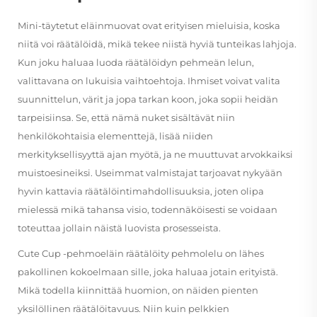
Mini-täytetut eläinmuovat ovat erityisen mieluisia, koska
niitä voi räätälöidä, mikä tekee niistä hyviä tunteikas lahjoja.
Kun joku haluaa luoda räätälöidyn pehmeän lelun,
valittavana on lukuisia vaihtoehtoja. Ihmiset voivat valita
suunnittelun, värit ja jopa tarkan koon, joka sopii heidän
tarpeisiinsa. Se, että nämä nuket sisältävät niin
henkilökohtaisia elementtejä, lisää niiden
merkityksellisyyttä ajan myötä, ja ne muuttuvat arvokkaiksi
muistoesineiksi. Useimmat valmistajat tarjoavat nykyään
hyvin kattavia räätälöintimahdollisuuksia, joten olipa
mielessä mikä tahansa visio, todennäköisesti se voidaan
toteuttaa jollain näistä luovista prosesseista.
Cute Cup -pehmoeläin räätälöity pehmolelu on lähes
pakollinen kokoelmaan sille, joka haluaa jotain erityistä.
Mikä todella kiinnittää huomion, on näiden pienten
yksilöllinen räätälöitavuus. Niin kuin pelkkien