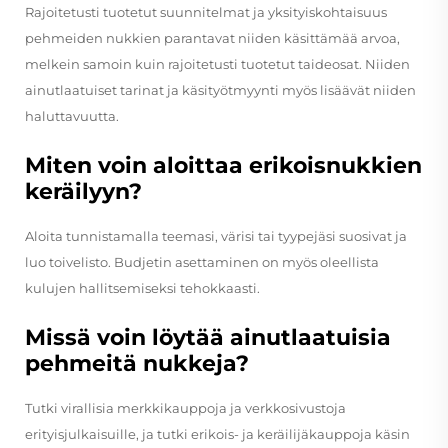
Rajoitetusti tuotetut suunnitelmat ja yksityiskohtaisuus
pehmeiden nukkien parantavat niiden käsittämää arvoa,
melkein samoin kuin rajoitetusti tuotetut taideosat. Niiden
ainutlaatuiset tarinat ja käsityötmyynti myös lisäävät niiden
haluttavuutta.
Miten voin aloittaa erikoisnukkien
keräilyyn?
Aloita tunnistamalla teemasi, värisi tai tyypejäsi suosivat ja
luo toivelisto. Budjetin asettaminen on myös oleellista
kulujen hallitsemiseksi tehokkaasti.
Missä voin löytää ainutlaatuisia
pehmeitä nukkeja?
Tutki virallisia merkkikauppoja ja verkkosivustoja
erityisjulkaisuille, ja tutki erikois- ja keräilijäkauppoja käsin