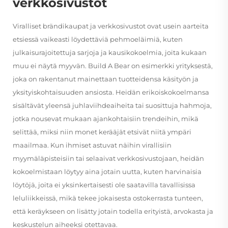
verkkosivustot
Viralliset brändikaupat ja verkkosivustot ovat usein aarteita
etsiessä vaikeasti löydettäviä pehmoeläimiä, kuten
julkaisurajoitettuja sarjoja ja kausikokoelmia, joita kukaan
muu ei näytä myyvän. Build A Bear on esimerkki yrityksestä,
joka on rakentanut mainettaan tuotteidensa käsityön ja
yksityiskohtaisuuden ansiosta. Heidän erikoiskokoelmansa
sisältävät yleensä juhlaviihdeaiheita tai suosittuja hahmoja,
jotka nousevat mukaan ajankohtaisiin trendeihin, mikä
selittää, miksi niin monet kerääjät etsivät niitä ympäri
maailmaa. Kun ihmiset astuvat näihin virallisiin
myymäläpisteisiin tai selaaivat verkkosivustojaan, heidän
kokoelmistaan löytyy aina jotain uutta, kuten harvinaisia
löytöjä, joita ei yksinkertaisesti ole saatavilla tavallisissa
leluliikkeissä, mikä tekee jokaisesta ostokerrasta tunteen,
että keräykseen on lisätty jotain todella erityistä, arvokasta ja
keskustelun aiheeksi otettavaa.