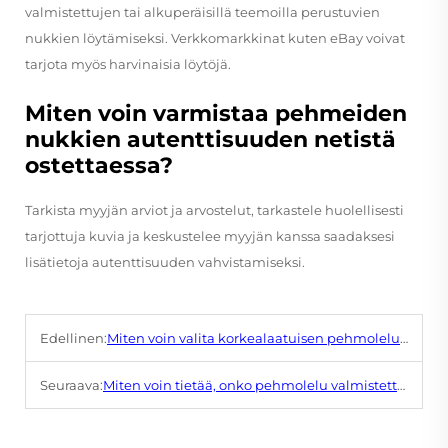
valmistettujen tai alkuperäisillä teemoilla perustuvien
nukkien löytämiseksi. Verkkomarkkinat kuten eBay voivat
tarjota myös harvinaisia löytöjä.
Miten voin varmistaa pehmeiden
nukkien autenttisuuden netistä
ostettaessa?
Tarkista myyjän arviot ja arvostelut, tarkastele huolellisesti
tarjottuja kuvia ja keskustelee myyjän kanssa saadaksesi
lisätietoja autenttisuuden vahvistamiseksi.
Edellinen:
Miten voin valita korkealaatuisen pehmolelun?
Seuraava:
Miten voin tietää, onko pehmolelu valmistettu turvallisista ja myrkyttömistä materiaaleista?