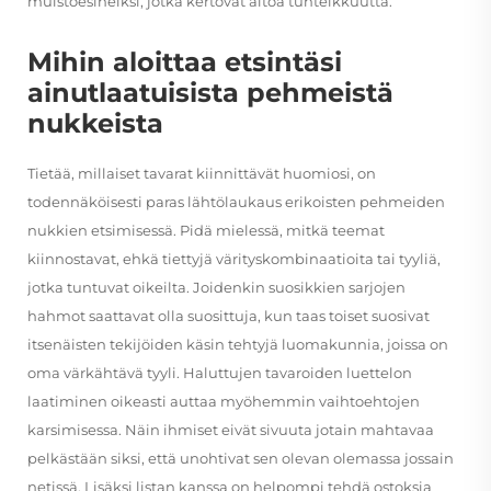
muistoesineiksi, jotka kertovat aitoa tunteikkuutta.
Mihin aloittaa etsintäsi
ainutlaatuisista pehmeistä
nukkeista
Tietää, millaiset tavarat kiinnittävät huomiosi, on
todennäköisesti paras lähtölaukaus erikoisten pehmeiden
nukkien etsimisessä. Pidä mielessä, mitkä teemat
kiinnostavat, ehkä tiettyjä värityskombinaatioita tai tyyliä,
jotka tuntuvat oikeilta. Joidenkin suosikkien sarjojen
hahmot saattavat olla suosittuja, kun taas toiset suosivat
itsenäisten tekijöiden käsin tehtyjä luomakunnia, joissa on
oma värkähtävä tyyli. Haluttujen tavaroiden luettelon
laatiminen oikeasti auttaa myöhemmin vaihtoehtojen
karsimisessa. Näin ihmiset eivät sivuuta jotain mahtavaa
pelkästään siksi, että unohtivat sen olevan olemassa jossain
netissä. Lisäksi listan kanssa on helpompi tehdä ostoksia