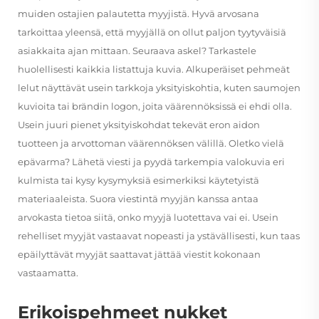
muiden ostajien palautetta myyjistä. Hyvä arvosana
tarkoittaa yleensä, että myyjällä on ollut paljon tyytyväisiä
asiakkaita ajan mittaan. Seuraava askel? Tarkastele
huolellisesti kaikkia listattuja kuvia. Alkuperäiset pehmeät
lelut näyttävät usein tarkkoja yksityiskohtia, kuten saumojen
kuvioita tai brändin logon, joita väärennöksissä ei ehdi olla.
Usein juuri pienet yksityiskohdat tekevät eron aidon
tuotteen ja arvottoman väärennöksen välillä. Oletko vielä
epävarma? Lähetä viesti ja pyydä tarkempia valokuvia eri
kulmista tai kysy kysymyksiä esimerkiksi käytetyistä
materiaaleista. Suora viestintä myyjän kanssa antaa
arvokasta tietoa siitä, onko myyjä luotettava vai ei. Usein
rehelliset myyjät vastaavat nopeasti ja ystävällisesti, kun taas
epäilyttävät myyjät saattavat jättää viestit kokonaan
vastaamatta.
Erikoispehmeet nukket