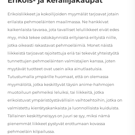
Erikois- ja keräilijäkaupat
Erikoisliikkeet ja kokoilijoiden myymälät tarjoavat jotain
erilaista pehmoeläinten maailmassa. Ne hankkivat
kaikenlaista tavaraa, jota tavalliset leluliikkeet eivät edes
myy, mikä tekee ostokäynnistä erityisenä erityistä niille,
jotka oikeasti rakastavat pehmoeläimiä. Monet näistä
liikkeistä tarjoavat rajoitettuja eriä tai tekevät yhteistyötä
tunnettujen pehmoeläinten valmistajien kanssa, joten
myytävät tuotteet ovat usein aika ainutlaatuisia.
Tutustumalla ympärille huomaat, että on olemassa
myymälöitä, jotka keskittyvät täysin anime-hahmojen
muotoiluun pehmeiksi leluiksi, tai liikkeitä, jotka
erikoistuvat ympäristöystävällisiin vaihtoehtoihin, jotka on
valmistettu kierrätyskankaista ja luonnollisista kuiduista.
Tällainen keskittyneisyys on juuri se syy, miksi nämä
pienemmät liikkeet pystyvät erottumaan kovassa
pehmoeläin kilpailussa.