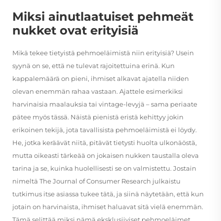
Miksi ainutlaatuiset pehmeät
nukket ovat erityisiä
Mikä tekee tietyistä pehmoeläimistä niin erityisiä? Usein
syynä on se, että ne tulevat rajoitettuina erinä. Kun
kappalemäärä on pieni, ihmiset alkavat ajatella niiden
olevan enemmän rahaa vastaan. Ajattele esimerkiksi
harvinaisia maalauksia tai vintage-levyjä – sama periaate
pätee myös tässä. Näistä pienistä eristä kehittyy jokin
erikoinen tekijä, jota tavallisista pehmoeläimistä ei löydy.
He, jotka keräävät niitä, pitävät tietysti huolta ulkonäöstä,
mutta oikeasti tärkeää on jokaisen nukken taustalla oleva
tarina ja se, kuinka huolellisesti se on valmistettu. Jostain
nimeltä The Journal of Consumer Research julkaistu
tutkimus itse asiassa tukee tätä, ja siinä näytetään, että kun
jotain on harvinaista, ihmiset haluavat sitä vielä enemmän.
Tämä selittää miksi nämä eksklusiiviset pehmoeläimet