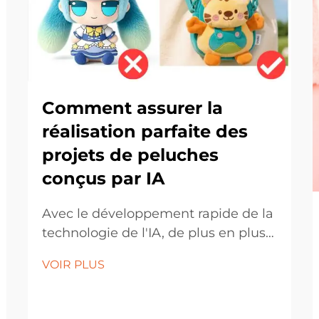
Comment assurer la
réalisation parfaite des
projets de peluches
conçus par IA
Avec le développement rapide de la
technologie de l'IA, de plus en plus
de créateurs utilisent des designs
VOIR PLUS
générés par IA pour la production
en série de peluches. Cependant,
lorsque ces designs sont