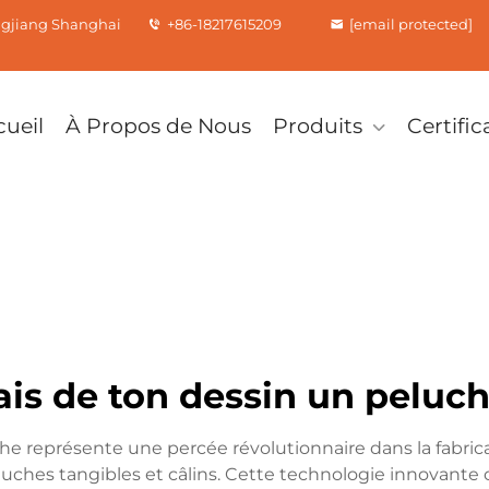
ngjiang Shanghai
+86-18217615209
[email protected]
cueil
À Propos de Nous
Produits
Certific
ais de ton dessin un peluc
che représente une percée révolutionnaire dans la fabric
eluches tangibles et câlins. Cette technologie innovante co