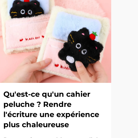
Qu'est-ce qu'un cahier
Pr
peluche ? Rendre
cr
l'écriture une expérience
mi
plus chaleureuse
Le 