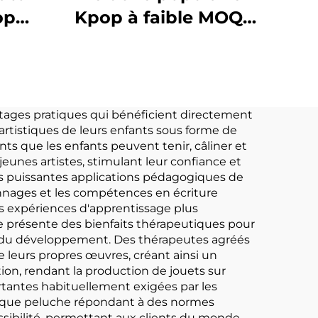
op
Kpop à faible MOQ,
ture
poupée en peluche
he
personnalisée
fans
cert
antages pratiques qui bénéficient directement
 artistiques de leurs enfants sous forme de
ts que les enfants peuvent tenir, câliner et
 jeunes artistes, stimulant leur confiance et
es puissantes applications pédagogiques de
onnages et les compétences en écriture
es expériences d'apprentissage plus
e présente des bienfaits thérapeutiques pour
es du développement. Des thérapeutes agréés
e leurs propres œuvres, créant ainsi un
tion, rendant la production de jouets sur
antes habituellement exigées par les
chaque peluche répondant à des normes
ssibilité, permettant aux clients du monde