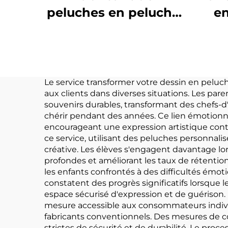
peluches en peluche
en
douces réversibles
p
pour enfants sur
gro
mesure
f
Le service transformer votre dessin en peluc
aux clients dans diverses situations. Les par
souvenirs durables, transformant des chefs-d
chérir pendant des années. Ce lien émotionnel 
encourageant une expression artistique cont
ce service, utilisant des peluches personnal
créative. Les élèves s'engagent davantage lo
profondes et améliorant les taux de rétentio
les enfants confrontés à des difficultés ém
constatent des progrès significatifs lorsque 
espace sécurisé d'expression et de guérison. L
mesure accessible aux consommateurs indivi
fabricants conventionnels. Des mesures de c
strictes de sécurité et de durabilité. Le pr