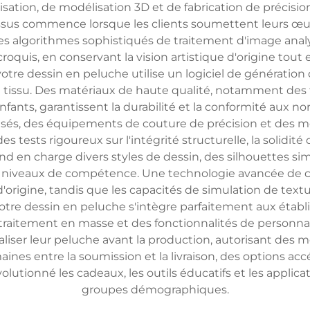
sation, de modélisation 3D et de fabrication de précisio
ssus commence lorsque les clients soumettent leurs œuvr
des algorithmes sophistiqués de traitement d'image anal
roquis, en conservant la vision artistique d'origine tou
votre dessin en peluche utilise un logiciel de génération
u tissu. Des matériaux de haute qualité, notamment des
nts, garantissent la durabilité et la conformité aux no
s, des équipements de couture de précision et des mes
s tests rigoureux sur l'intégrité structurelle, la solidit
end en charge divers styles de dessin, des silhouettes s
 et niveaux de compétence. Une technologie avancée de 
'origine, tandis que les capacités de simulation de text
 votre dessin en peluche s'intègre parfaitement aux étab
 de traitement en masse et des fonctionnalités de personna
iser leur peluche avant la production, autorisant des 
nes entre la soumission et la livraison, des options ac
olutionné les cadeaux, les outils éducatifs et les appli
groupes démographiques.