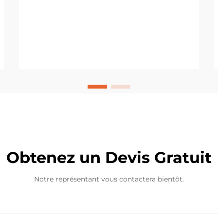
transformés en échantillons
physiques, un écart existe souvent
entre le produit réel et le...
Obtenez un Devis Gratuit
Notre représentant vous contactera bientôt.