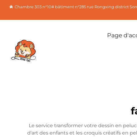
Chambre 303 n°10# bâtiment n°285 rue Rongxing district So
Page d'ac
f
Le service transformer votre dessin en pelu
d'art des enfants et les croquis créatifs en p