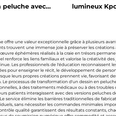
 peluche avec
lumineux Kp
ersonnage de
peluche couver
upe coréen pour
poupée peluc
ille et animal
jouets pour les 
mignon
de Pop Star con
he offre une valeur exceptionnelle grâce à plusieurs av
ents trouvent une immense joie à préserver les créations
de musique
'œuvre éphémères réalisés à la craie en trésors permanen
célébration
renforce les liens familiaux et valorise la créativité des
inue. Les professionnels de l'éducation reconnaissent l
isées pour enseigner le récit, le développement de pers
rsque leurs propres créations prennent vie, favorisant d
n. Le processus de transformation d'un dessin en peluch
otionnelles, à des traitements médicaux ou à des troubl
leurs patients interagissent avec des versions peluches d
e service élimine les barrières traditionnelles de fabrica
duels, sans nécessiter les commandes minimales import
ontrôle qualité garantissent des résultats constants, 
ocessus de soumission numérique offre commodité et acce