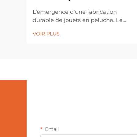
L’émergence d'une fabrication
durable de jouets en peluche. Le
secteur des jouets connaît une
VOIR PLUS
transformation remarquable, les
consommateurs recherchant de
plus en plus des alternatives
durables aux jeux traditionnels. À
l’avant-garde de cette révolution
écologique se trouvent des solutions
éco-responsables...
Email