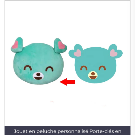
Jouet en peluche personnalisé Porte-clés en