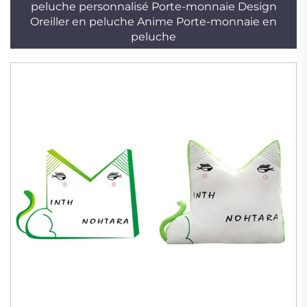
peluche personnalisé Porte-monnaie Design
Oreiller en peluche Anime Porte-monnaie en
peluche