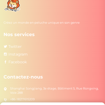
Créez un monde en peluche unique en son genre
Nos services
Twitter
Instagram
Facebook
Contactez-nous
Shanghai Songjiang, 3e étage, Bâtiment 5, Rue Rongxing,
Voie 288
+86-18217615209