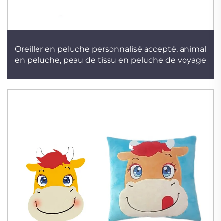
Oreiller en peluche personnalisé accepté, animal
en peluche, peau de tissu en peluche de voyage