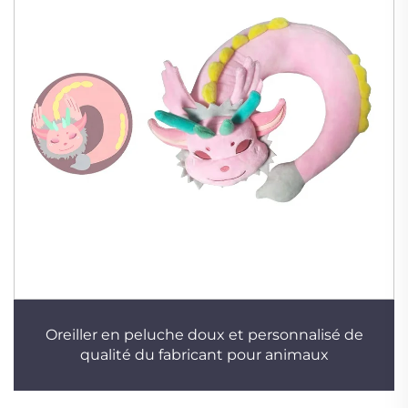
Oreiller en peluche doux et personnalisé de
qualité du fabricant pour animaux