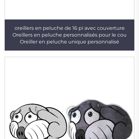
oreillers en peluche de 16 pi avec couverture
Oreillers en peluche personnalisés pour le cou
Oreiller en peluche unique personnalisé