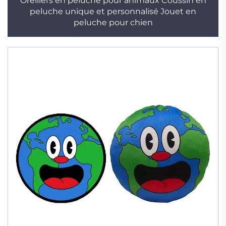
Oreillers en peluche pour animaux Coussin en
peluche unique et personnalisé Jouet en
peluche pour chien