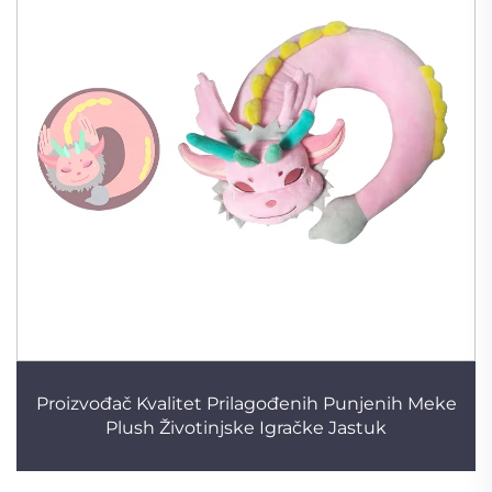
Proizvođač Kvalitet Prilagođenih Punjenih Meke
Plush Životinjske Igračke Jastuk