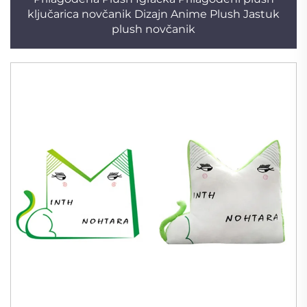
ključarica novčanik Dizajn Anime Plush Jastuk
plush novčanik