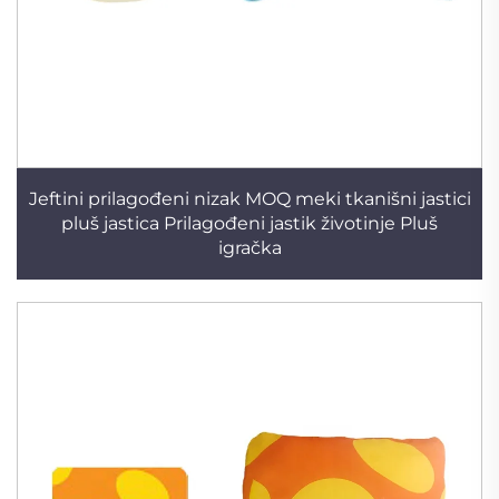
Jeftini prilagođeni nizak MOQ meki tkanišni jastici
pluš jastica Prilagođeni jastik životinje Pluš
igračka