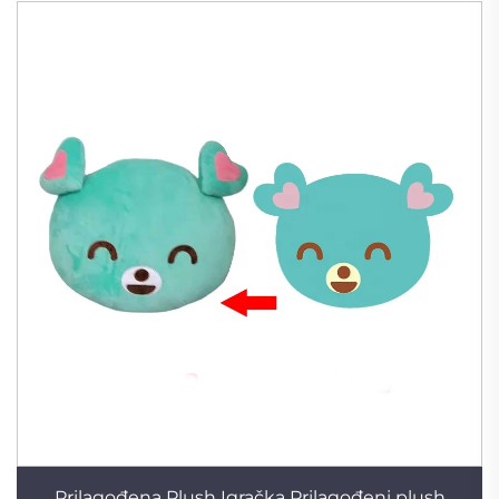
Prilagođena Plush Igračka Prilagođeni plush