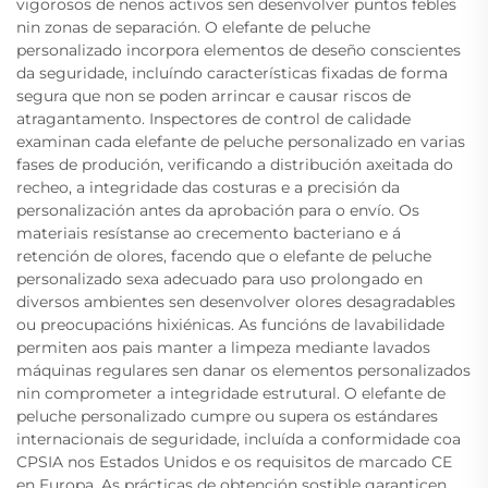
vigorosos de nenos activos sen desenvolver puntos febles
nin zonas de separación. O elefante de peluche
personalizado incorpora elementos de deseño conscientes
da seguridade, incluíndo características fixadas de forma
segura que non se poden arrincar e causar riscos de
atragantamento. Inspectores de control de calidade
examinan cada elefante de peluche personalizado en varias
fases de produción, verificando a distribución axeitada do
recheo, a integridade das costuras e a precisión da
personalización antes da aprobación para o envío. Os
materiais resístanse ao crecemento bacteriano e á
retención de olores, facendo que o elefante de peluche
personalizado sexa adecuado para uso prolongado en
diversos ambientes sen desenvolver olores desagradables
ou preocupacións hixiénicas. As funcións de lavabilidade
permiten aos pais manter a limpeza mediante lavados
máquinas regulares sen danar os elementos personalizados
nin comprometer a integridade estrutural. O elefante de
peluche personalizado cumpre ou supera os estándares
internacionais de seguridade, incluída a conformidade coa
CPSIA nos Estados Unidos e os requisitos de marcado CE
en Europa. As prácticas de obtención sostible garanticen