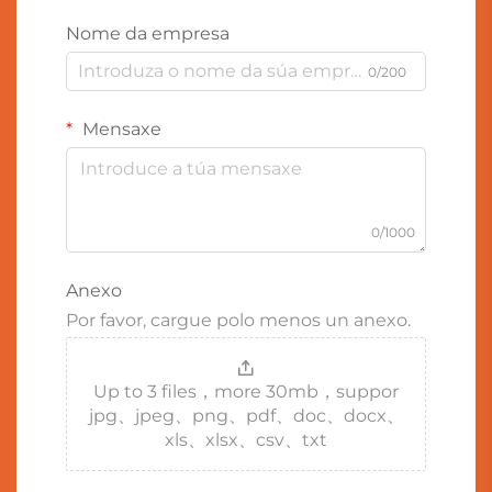
Nome da empresa
0/200
Mensaxe
0/1000
Anexo
Por favor, cargue polo menos un anexo.
Up to 3 files，more 30mb，suppor
jpg、jpeg、png、pdf、doc、docx、
xls、xlsx、csv、txt