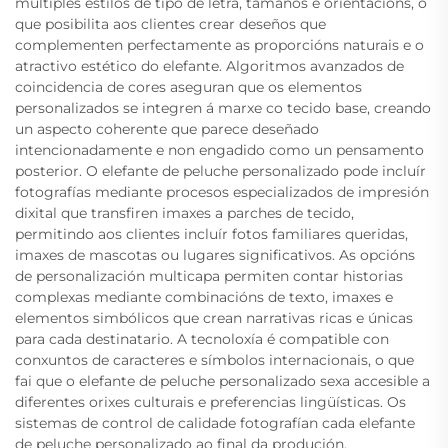
múltiples estilos de tipo de letra, tamaños e orientacións, o
que posibilita aos clientes crear deseños que
complementen perfectamente as proporcións naturais e o
atractivo estético do elefante. Algoritmos avanzados de
coincidencia de cores aseguran que os elementos
personalizados se integren á marxe co tecido base, creando
un aspecto coherente que parece deseñado
intencionadamente e non engadido como un pensamento
posterior. O elefante de peluche personalizado pode incluír
fotografías mediante procesos especializados de impresión
dixital que transfiren imaxes a parches de tecido,
permitindo aos clientes incluír fotos familiares queridas,
imaxes de mascotas ou lugares significativos. As opcións
de personalización multicapa permiten contar historias
complexas mediante combinacións de texto, imaxes e
elementos simbólicos que crean narrativas ricas e únicas
para cada destinatario. A tecnoloxía é compatible con
conxuntos de caracteres e símbolos internacionais, o que
fai que o elefante de peluche personalizado sexa accesible a
diferentes orixes culturais e preferencias lingüísticas. Os
sistemas de control de calidade fotografían cada elefante
de peluche personalizado ao final da produción,