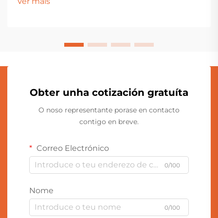
Ver máis
día a día. Feito con materiais suaves como o veludo, o
peluche ou...
Obter unha cotización gratuíta
O noso representante porase en contacto
contigo en breve.
Correo Electrónico
0/100
Nome
0/100