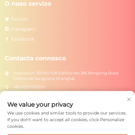
O noso servizo
Twitter
Instagram
Facebook
Contacta connosco
Habitación 303 No.10# Edificio No.285 Rongxing Road
Distrito de Songjiang Shanghái
+86-18217615209
[email protected]
We value your privacy
We use cookies and similar tools to provide our services.
Enviar
If you don't want to accept all cookies, click Personalize
cookies.