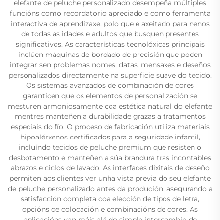
elefante de peluche personalizado desempeña múltiples
funcións como recordatorio apreciado e como ferramenta
interactiva de aprendizaxe, polo que é axeitado para nenos
de todas as idades e adultos que busquen presentes
significativos. As características tecnolóxicas principais
inclúen máquinas de bordado de precisión que poden
integrar sen problemas nomes, datas, mensaxes e deseños
personalizados directamente na superficie suave do tecido.
Os sistemas avanzados de combinación de cores
garanticen que os elementos de personalización se
mesturen armoniosamente coa estética natural do elefante
mentres manteñen a durabilidade grazas a tratamentos
especiais do fío. O proceso de fabricación utiliza materiais
hipoalérxenos certificados para a seguridade infantil,
incluíndo tecidos de peluche premium que resisten o
desbotamento e manteñen a súa brandura tras incontables
abrazos e ciclos de lavado. As interfaces dixitais de deseño
permiten aos clientes ver unha vista previa do seu elefante
de peluche personalizado antes da produción, asegurando a
satisfacción completa coa elección de tipos de letra,
opcións de colocación e combinacións de cores. As
aplicacións van máis alá do simple intercambio de