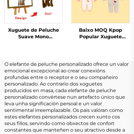
Xuguete de Peluche
Baixo MOQ Kpop
Suave Mono
Popular Xuguete
Engraçado
Suave Peluche
Customizable
Muñeca Recheada
Pequeño Xuguete de
Personalizada
Peluche Punto
O elefante de peluche personalizado ofrece un valor
emocional excepcional ao crear conexións
profundas entre o receptor e o seu compañeiro
personalizado. Ao contrario dos xoguetes
producidos en masa, cada elefante de peluche
personalizado convértese nun artefacto único que
leva unha significación persoal e un valor
sentimental irreemplazable. Os pais valóran como
estes elefantes personalizados crecen xunto cos
seus fillos, servindo como obxectos de confort
constantes que manteñen o seu atractivo desde a