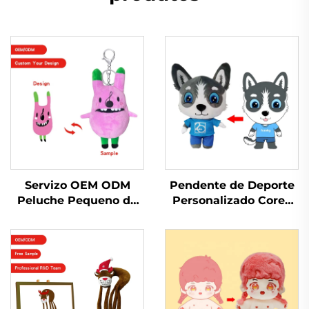
Servizo OEM ODM
Pendente de Deporte
Peluche Pequeno de
Personalizado Cores
Llaves Promocional
Respiratorias Muñeca
Relleno de Peluche
de Peluche Feita a
Para Xoguetes
Medida