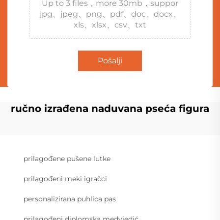
Up to 3 files，more 30mb，suppor
jpg、jpeg、png、pdf、doc、docx、
xls、xlsx、csv、txt
Pošalji
ručno izrađena naduvana pseća figura
prilagođene pušene lutke
prilagođeni meki igračci
personalizirana puhlica pas
prilagođeni diplomska medvjedić