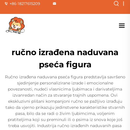
|
+86-18217615209
ručno izrađena naduvana
pseća figura
Ručno izrađena naduvana pseća figura predstavlja savršeno
sjedinjenje personalizirane izrade i emocionalne
povezanosti, nudeći vlasnicima ljubimaca i darivateljima
izvanredan način za stvaranje trajnih uspomena. Ovi
ekskluzivni plišani kompanjoni ručno se pažljivo izrađuju
tako da vjerno prikazuju jedinstvene karakteristike stvarnih
pasa, bilo da se radi o živim ljubimcima, voljenim
pratiteljima koji su preminuli ili o psima iz snova koje još
treba usvojiti. Industrija ručno izrađenih naduvanih pasa