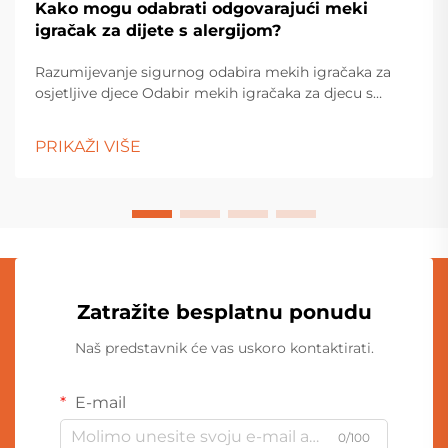
Kako mogu odabrati odgovarajući meki
igračak za dijete s alergijom?
Razumijevanje sigurnog odabira mekih igračaka za
osjetljive djece Odabir mekih igračaka za djecu s
alergijama zahtijeva pažljivo razmatranje i pozornost
na detalje. Roditelji i skrbnici moraju se kretati kroz
PRIKAŽI VIŠE
različite materijale, proizvodne procese...
Zatražite besplatnu ponudu
Naš predstavnik će vas uskoro kontaktirati.
E-mail
0/100