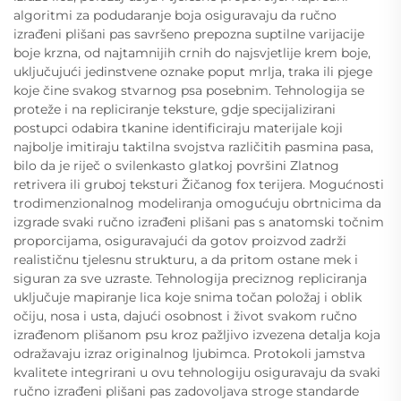
algoritmi za podudaranje boja osiguravaju da ručno
izrađeni plišani pas savršeno prepozna suptilne varijacije
boje krzna, od najtamnijih crnih do najsvjetlije krem boje,
uključujući jedinstvene oznake poput mrlja, traka ili pjege
koje čine svakog stvarnog psa posebnim. Tehnologija se
proteže i na repliciranje teksture, gdje specijalizirani
postupci odabira tkanine identificiraju materijale koji
najbolje imitiraju taktilna svojstva različitih pasmina pasa,
bilo da je riječ o svilenkasto glatkoj površini Zlatnog
retrivera ili gruboj teksturi Žičanog fox terijera. Mogućnosti
trodimenzionalnog modeliranja omogućuju obrtnicima da
izgrade svaki ručno izrađeni plišani pas s anatomski točnim
proporcijama, osiguravajući da gotov proizvod zadrži
realističnu tjelesnu strukturu, a da pritom ostane mek i
siguran za sve uzraste. Tehnologija preciznog repliciranja
uključuje mapiranje lica koje snima točan položaj i oblik
očiju, nosa i usta, dajući osobnost i život svakom ručno
izrađenom plišanom psu kroz pažljivo izvezena detalja koja
odražavaju izraz originalnog ljubimca. Protokoli jamstva
kvalitete integrirani u ovu tehnologiju osiguravaju da svaki
ručno izrađeni plišani pas zadovoljava stroge standarde