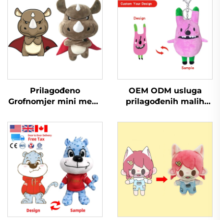
Prilagođeno
OEM ODM usluga
Grofnomjer mini meka
prilagođenih malih
lučica Proizvodnja
plush ključara za
Igračaka Strojno
promociju
napunjena životinja
plush prilagođeno