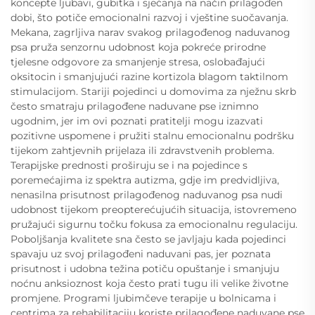
koncepte ljubavi, gubitka i sjećanja na način prilagođen
dobi, što potiče emocionalni razvoj i vještine suočavanja.
Mekana, zagrljiva narav svakog prilagođenog naduvanog
psa pruža senzornu udobnost koja pokreće prirodne
tjelesne odgovore za smanjenje stresa, oslobađajući
oksitocin i smanjujući razine kortizola blagom taktilnom
stimulacijom. Stariji pojedinci u domovima za nježnu skrb
često smatraju prilagođene naduvane pse iznimno
ugodnim, jer im ovi poznati pratitelji mogu izazvati
pozitivne uspomene i pružiti stalnu emocionalnu podršku
tijekom zahtjevnih prijelaza ili zdravstvenih problema.
Terapijske prednosti proširuju se i na pojedince s
poremećajima iz spektra autizma, gdje im predvidljiva,
nenasilna prisutnost prilagođenog naduvanog psa nudi
udobnost tijekom preopterećujućih situacija, istovremeno
pružajući sigurnu točku fokusa za emocionalnu regulaciju.
Poboljšanja kvalitete sna često se javljaju kada pojedinci
spavaju uz svoj prilagođeni naduvani pas, jer poznata
prisutnost i udobna težina potiču opuštanje i smanjuju
noćnu anksioznost koja često prati tugu ili velike životne
promjene. Programi ljubimčeve terapije u bolnicama i
centrima za rehabilitaciju koriste prilagođene naduvane pse