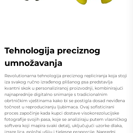
Tehnologija preciznog
umnožavanja
Revolutionarna tehnologija preciznog repliciranja koja stoji
iza svakog ručno izrađenog plišanog psa predstavlja
kvantni skok u personaliziranoj proizvodnji, kombinirajući
najnaprednije digitalno snimanje s tradicionalnim
obrtničkim vještinama kako bi se postigla dosad neviđena
točnost u reproduciranju ljubimaca. Ovaj sofisticirani
proces započinje kada kupci dostave visokorezolucijske
fotografije svojih pasa, koje se analiziraju putem vlasničkog
softvera koji mapira svaki detalj, uključujući uzorke dlaka,
izraze lica, položaj ušiju i tjelesne proporcije. Napredni