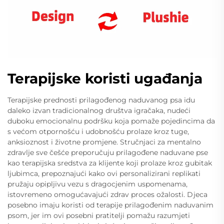
Terapijske koristi ugađanja
Terapijske prednosti prilagođenog naduvanog psa idu
daleko izvan tradicionalnog društva igračaka, nudeći
duboku emocionalnu podršku koja pomaže pojedincima da
s većom otpornošću i udobnošću prolaze kroz tuge,
anksioznost i životne promjene. Stručnjaci za mentalno
zdravlje sve češće preporučuju prilagođene naduvane pse
kao terapijska sredstva za klijente koji prolaze kroz gubitak
ljubimca, prepoznajući kako ovi personalizirani replikati
pružaju opipljivu vezu s dragocjenim uspomenama,
istovremeno omogućavajući zdrav proces ožalosti. Djeca
posebno imaju koristi od terapije prilagođenim naduvanim
psom, jer im ovi posebni pratitelji pomažu razumjeti