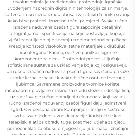
revolucionirala je tradicionalnu proizvodnju igračaka
uvođenjem naprednih digitalnih tehnologija za snimanje,
softvera za precizno izradu obrisa i zanatskih tehnika šivanja
kako bi se proizveli izuzetno točni primjerci. Svaka ručno
izrađena naduvana pseća figura započinje detaljnim
fotografijama i specifikacijama koje dostavljaju kupci, a
vješti zanatlije od njih stvaraju trodimenzionalne plišane
kreacije koristeći visokokvalitetne materijale uključujući
hipoalergene tkanine, održive punilke i sigurne
komponente za djecu. Proizvodni proces uključuje
sofisticirane sustave za usklađivanje boja koji osiguravaju
da ručno izrađena naduvana pseća figura savršeno prikaže
uzorke krzna, oznake i karakteristične osobine izvornog
ljubimca. Savremene proizvodne tvornice koriste
računalom upravljane mašine za izradu složenih detalja lica,
uz zadržavanje ručno doradjenih elemenata koji svakoj
ručno izrađenoj naduvanoj psećoj figuri daju jedinstveni
izgled. Ovi personalizirani kompanjoni imaju višestruku
svrhu izvan jednostavne dekoracije, koristeći se kao
terapijski alati za obradu tuge, predmeti utjeha za djecu,
pomoćni alati za obuku o njegovanju ljubimaca i značajni
pokloni za posebne prigode. Primjena se proteže i na