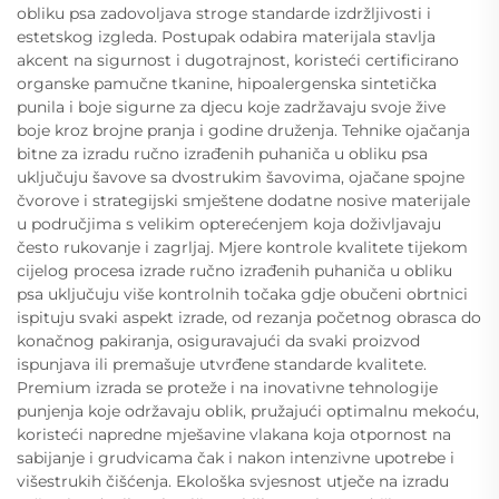
obliku psa zadovoljava stroge standarde izdržljivosti i
estetskog izgleda. Postupak odabira materijala stavlja
akcent na sigurnost i dugotrajnost, koristeći certificirano
organske pamučne tkanine, hipoalergenska sintetička
punila i boje sigurne za djecu koje zadržavaju svoje žive
boje kroz brojne pranja i godine druženja. Tehnike ojačanja
bitne za izradu ručno izrađenih puhaniča u obliku psa
uključuju šavove sa dvostrukim šavovima, ojačane spojne
čvorove i strategijski smještene dodatne nosive materijale
u područjima s velikim opterećenjem koja doživljavaju
često rukovanje i zagrljaj. Mjere kontrole kvalitete tijekom
cijelog procesa izrade ručno izrađenih puhaniča u obliku
psa uključuju više kontrolnih točaka gdje obučeni obrtnici
ispituju svaki aspekt izrade, od rezanja početnog obrasca do
konačnog pakiranja, osiguravajući da svaki proizvod
ispunjava ili premašuje utvrđene standarde kvalitete.
Premium izrada se proteže i na inovativne tehnologije
punjenja koje održavaju oblik, pružajući optimalnu mekoću,
koristeći napredne mješavine vlakana koja otpornost na
sabijanje i grudvicama čak i nakon intenzivne upotrebe i
višestrukih čišćenja. Ekološka svjesnost utječe na izradu