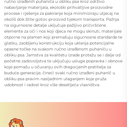
ručno izrađenih puhaniča u obliku psa kroz održivo
nabavljanje materijala, ekološki prihvatljive proizvodne
procese i rješenja za pakiranje koja minimiziraju utjecaj na
okoliš dok štite gotov proizvod tijekom transporta. Pažnja
na sigurnosne detalje uključuje pažljivo pričvršćene
elemente za oči i nos koji djeca ne mogu skinuti, materijale
otporne na plamen koji premašuju sigurnosne standarde te
glatku, zaobljenu konstrukciju koja uklanja potencijalne
opasne točke na svakom ručno izrađenom puhaniču u
obliku psa. Jamstva za kvalitetu izrade protežu se i dalje od
početne zadovoljstva te uključuju usluge popravka i obnove
koje pomažu u očuvanju ovih dragocjenih pratitelja za
buduće generacije, čineći svaki ručno izrađeni puhanič u
obliku psa pravim nasljednim ulaganjem koje pruža
udobnost i radost kroz više desetljeća vlasništva.