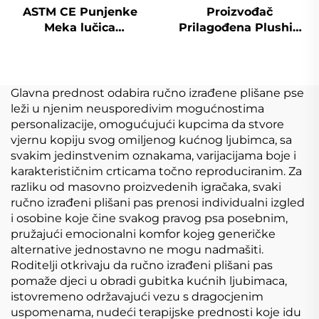
ASTM CE Punjenke
Proizvođač
Meka lučica
Prilagođena Plushie
Prilagođeno izrađeno
Ključnica Buba Meka
meka lučica za
Lučica Napunjena
prodaju
životinja Kpop
Prilagođena Plush
Glavna prednost odabira ručno izrađene plišane pse
Lutka
leži u njenim neusporedivim mogućnostima
personalizacije, omogućujući kupcima da stvore
vjernu kopiju svog omiljenog kućnog ljubimca, sa
svakim jedinstvenim oznakama, varijacijama boje i
karakterističnim crticama točno reproduciranim. Za
razliku od masovno proizvedenih igračaka, svaki
ručno izrađeni plišani pas prenosi individualni izgled
i osobine koje čine svakog pravog psa posebnim,
pružajući emocionalni komfor kojeg generičke
alternative jednostavno ne mogu nadmašiti.
Roditelji otkrivaju da ručno izrađeni plišani pas
pomaže djeci u obradi gubitka kućnih ljubimaca,
istovremeno održavajući vezu s dragocjenim
uspomenama, nudeći terapijske prednosti koje idu