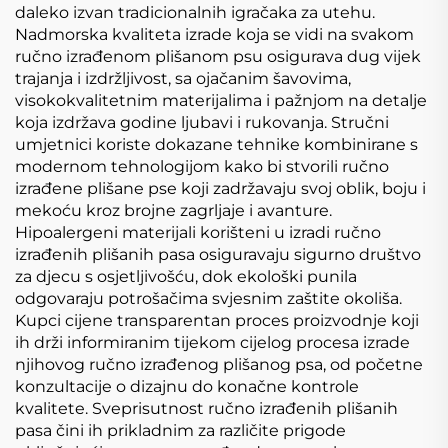
daleko izvan tradicionalnih igračaka za utehu.
Nadmorska kvaliteta izrade koja se vidi na svakom
ručno izrađenom plišanom psu osigurava dug vijek
trajanja i izdržljivost, sa ojačanim šavovima,
visokokvalitetnim materijalima i pažnjom na detalje
koja izdržava godine ljubavi i rukovanja. Stručni
umjetnici koriste dokazane tehnike kombinirane s
modernom tehnologijom kako bi stvorili ručno
izrađene plišane pse koji zadržavaju svoj oblik, boju i
mekoću kroz brojne zagrljaje i avanture.
Hipoalergeni materijali korišteni u izradi ručno
izrađenih plišanih pasa osiguravaju sigurno društvo
za djecu s osjetljivošću, dok ekološki punila
odgovaraju potrošačima svjesnim zaštite okoliša.
Kupci cijene transparentan proces proizvodnje koji
ih drži informiranim tijekom cijelog procesa izrade
njihovog ručno izrađenog plišanog psa, od početne
konzultacije o dizajnu do konačne kontrole
kvalitete. Sveprisutnost ručno izrađenih plišanih
pasa čini ih prikladnim za različite prigode