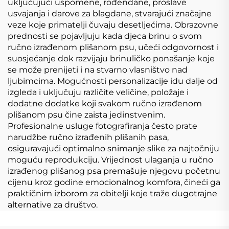
uključujući uspomene, rođendane, proslave
usvajanja i darove za blagdane, stvarajući značajne
veze koje primatelji čuvaju desetljećima. Obrazovne
prednosti se pojavljuju kada djeca brinu o svom
ručno izrađenom plišanom psu, učeći odgovornost i
suosjećanje dok razvijaju brinuličko ponašanje koje
se može prenijeti i na stvarno vlasništvo nad
ljubimcima. Mogućnosti personalizacije idu dalje od
izgleda i uključuju različite veličine, položaje i
dodatne dodatke koji svakom ručno izrađenom
plišanom psu čine zaista jedinstvenim.
Profesionalne usluge fotografiranja često prate
narudžbe ručno izrađenih plišanih pasa,
osiguravajući optimalno snimanje slike za najtočniju
moguću reprodukciju. Vrijednost ulaganja u ručno
izrađenog plišanog psa premašuje njegovu početnu
cijenu kroz godine emocionalnog komfora, čineći ga
praktičnim izborom za obitelji koje traže dugotrajne
alternative za društvo.