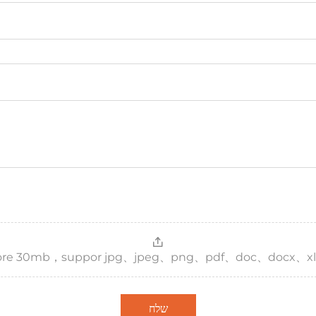
，more 30mb，suppor jpg、jpeg、png、pdf、doc、docx、xl
שלח