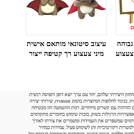
גבוהה
עיצוב סיטונאי מותאם אישית
צעצוע
מיני צעצוע רך קטיפה ייצור
צעצועים ממולאים בעלי חיים
קטיפה מותאם אישית
זון היצירתי שלהם, יחד עם ערך יוצא דופן ותפיסה רגשית.
יתרון משמעותי אחד נובע מהיכולת להפוך את הצעצוע הרך לאישי לגמרי, כך שכל היבט שלו משקף העדפות אישיות וחיבורים בעלי משמעות. בניגוד לחלופות המיוצרות בהמונ masse, שירותי יצירה
יק לחזון שלהם או שמהווים הזדהות עם קשרים מיוחדים. רמת ההטמעה הזו מבטיחה
האפשרויות הרגילות בשוק, בזכות שימוש בחומרים מתקדמים
מתקדמים שמשפרים את העמידות ומשמרים את צורתו לאורך
 למטרות דקורטיביות והן לשימוש פעיל. עמידות במחיר
ת כלליות, הערך הרגשי, הייחודיות והאיכויות הגבוהה של