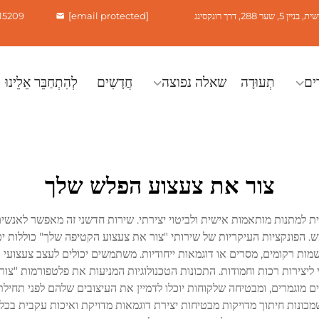
28, דרך רונקסינג
[email protected]
15209
ים
תְעוּדָה
שאלה נפוצה
חֲדָשִים
לְהִתְחַבֵּר אֵלֵינוּ
צור את צעצוע הפלש שלך
ית למתנות מותאמות אישית ולביטוי יצירתי. שירות חדשני זה מאפשר לאנשי
ש. הפונקציות העיקריות של שירותי "צור את צעצוע הקטיפה שלך" כוללות 
ות רקומים, מסרים או דוגמאות ייחודיות. משתמשים יכולים לעצב צעצועי 
 ליצירות רכות וחמודות. התכונות הטכנולוגיות המניעות את פלטפורמות "צ
מוגמרים, ומבטיחה שלקוחות יוכלו לדמיין את העיצובים שלהם לפני תחיל
שמכונות חיתוך מדויקות מבטיחות יצירת דוגמאות מדויקת ואיכות עקבית ב