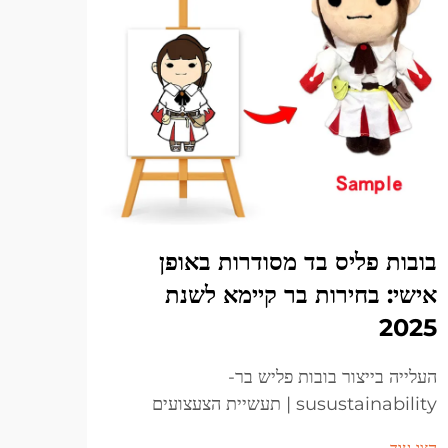
בובות פליס בד מסודרות באופן
חיות
אישי: בחירות בר קיימא לשנת
מוכנ
2025
הכרת 
בחירה
העלייה בייצור בובות פליש בר-
ממולא
susustainability | תעשיית הצעצועים
הצג עו
פשוטה.
עוברת שינוי מרשים, כאשר הצרכנים מחפשים