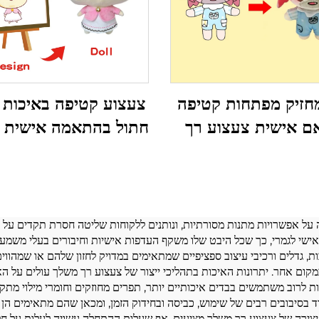
מחזיק מפתחות קטיפה
צעצוע קטיפה באיכות 
ם אישית צעצוע רך
חתול בהתאמה אישית 
לתינוק ממולאת חיות Kpop
מפוחלצים קטיפה
טיפה מותאמת אישית
על אפשרויות מתנות מסורתיות, ונותנים ללקוחות שליטה חסרת תקדים על הח
 צעצוע רך משלך מאפשרים ללקוחות לבחור צבעים, kếtכות, גדלים ורכיבי עיצוב ספציפיים שמתאימים במדו
במקום אחר. יתרונות האיכות בתהליכי ייצור של צעצוע רך משלך עולים על 
מות לרוב משתמשים בבדים איכותיים יותר, תפרים מחוזקים וחומרי מילוי 
וד בסיבובים רבים של שימוש, כביסה ובחידוק הזמן, ומכאן שהם מתאימים הן
צירה של צעצוע רך משלך מציעים. אף שעלות ההתחלה עשויה לעלות על חלופו