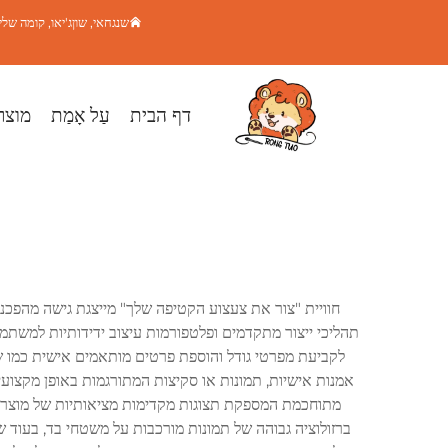
שנגחאי, שוןג'יאו, קומה שלישית, בניין 5, שער 8
דף הבית
עַל אָמַת
מוצר
חוויית "צור את צעצוע הקטיפה שלך" מייצגת גישה מהפכנ
תהליכי ייצור מתקדמים ופלטפורמות עיצוב ידידותיות למשתמ
לקביעת מפרטי גודל והוספת פרטים מותאמים אישית כמו שמ
אמנות אישיות, תמונות או סקיצות המתורגמות באופן מקצועי
מתוחכמת המספקת תצוגות מקדימות מציאותיות של מוצרים 
ברזולוציה גבוהה של תמונות מורכבות על משטחי בד, בעוד 