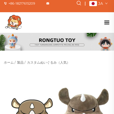
|
JA
+86-18217615209
ホーム
/
製品
/
カスタムぬいぐるみ（人気）