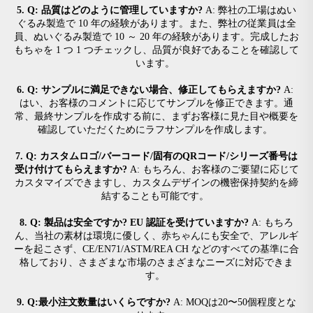
5. Q: 品質はどのように管理していますか? 
A: 弊社の工場はぬい
ぐるみ製造で 10 年の経験があります。また、弊社の従業員は全
員、ぬいぐるみ製造で 10 ～ 20 年の経験があります。完成したお
もちゃを 1 つ 1 つチェックし、品質が良好であることを確認して
います。 
6. Q: サンプルに満足できない場合、修正してもらえますか? 
A: 
はい、お客様のコメントに応じてサンプルを修正できます。通
常、最終サンプルを作成する前に、まずお客様に見た目や概要を
確認していただくためにラフサンプルを作成します。 
7. Q: カスタムロゴ/バーコード/固有のQRコード/シリーズ番号は
受け付けてもらえますか? 
A: もちろん、お客様のご要望に応じて
カスタマイズできますし、カスタムデザインの機密保持契約を締
結することも可能です。 
8. Q: 製品は安全ですか? EU 認証を受けていますか? 
A: もちろ
ん、当社の素材は環境に優しく、赤ちゃんにも安全で、アレルギ
ーを起こさず、CE/EN71/ASTM/REA CH などのすべての基準に合
格しており、さまざまな市場のさまざまなニーズに対応できま
す。 
9. Q:最小注文数量はいくらですか? 
A: MOQは20〜50個程度とな