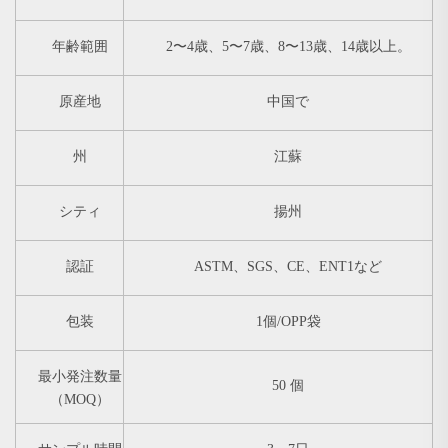
年齢範囲
2〜4歳、5〜7歳、8〜13歳、14歳以上。
原産地
中国で
州
江蘇
シティ
揚州
認証
ASTM、SGS、CE、ENT1など
包装
1個/OPP袋
最小発注数量
50 個
（MOQ）