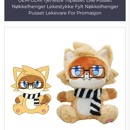
OEM ODM Tjeneste Tilpasset Lille Pusset
Nøkkelhenger Lekestykke Fylt Nøkkelhenger
Pusset Lekevare For Promasjon