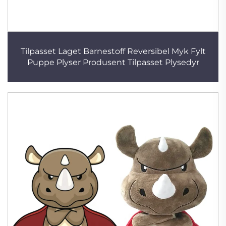
Tilpasset Laget Barnestoff Reversibel Myk Fylt
Puppe Plyser Produsent Tilpasset Plysedyr