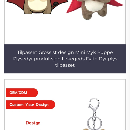
Tilpasset Grossist design Mini Myk Puppe
Plysedyr produksjon Lekegods Fylte Dyr plys
tilpasset