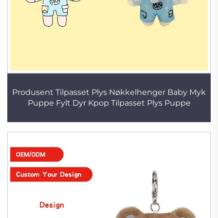
Produsent Tilpasset Plys Nøkkelhenger Baby Myk
Puppe Fylt Dyr Kpop Tilpasset Plys Puppe