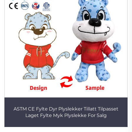
ASTM CE Fylte Dyr Plyslekker Tillatt Tilpasset
Laget Fylte Myk Plyslekke For Salg