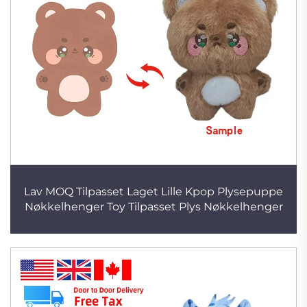
Lav MOQ Tilpasset Laget Lille Kpop Plysepuppe
Nøkkelhenger Toy Tilpasset Plys Nøkkelhenger