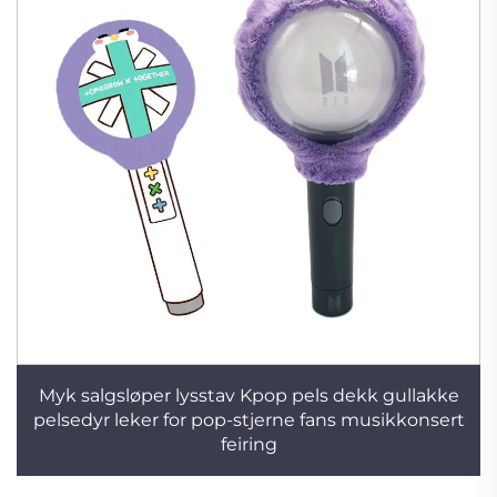
Myk salgsløper lysstav Kpop pels dekk gullakke
pelsedyr leker for pop-stjerne fans musikkonsert
feiring