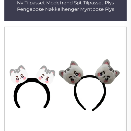
Ny Tilpasset Modetrend Søt Tilpasset Plys
Pengepose Nøkkelhenger Myntpose Plys