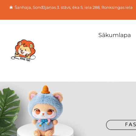
Šanhaja, Sonđžjaņas 3. stāvs, ēka 5, iela 288, Ronksingas iela
Sākumlapa