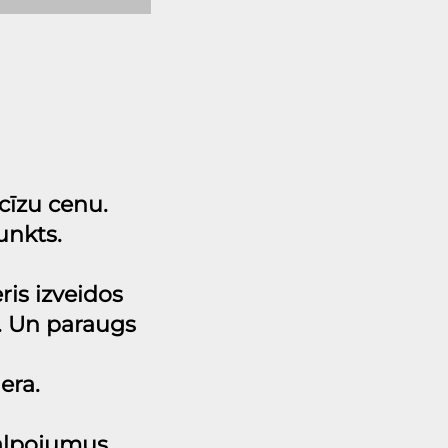
cīzu cenu. 
unkts. 
is izveidos 
. Un paraugs 
era. 
alpojumus 