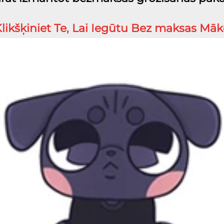
Klikšķiniet Te, Lai Iegūtu Bez maksas Māke