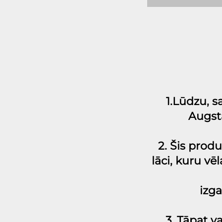
1.Lūdzu, sa
Augstā
2. Šis prod
lāci, kuru vē
izga
3. Tāpat 