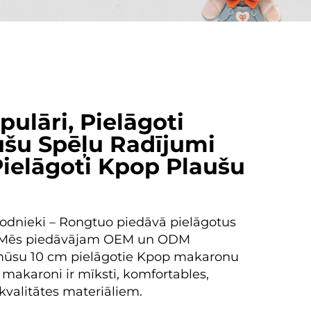
ulāri, Pielāgoti
ušu Spēļu Radījumi
elāgoti Kpop Plaušu
odnieki – Rongtuo piedāvā pielāgotus
. Mēs piedāvājam OEM un ODM
mūsu 10 cm pielāgotie Kpop makaronu
e makaroni ir mīksti, komfortables,
kvalitātes materiāliem.