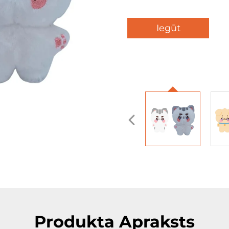
Iegūt
piedāvājumu
Produkta Apraksts