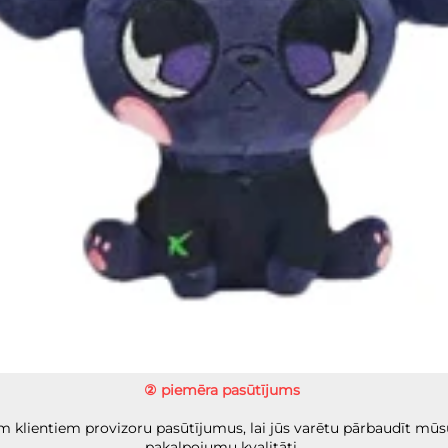
② piemēra pasūtījums 
 klientiem provizoru pasūtījumus, lai jūs varētu pārbaudīt mūs
pakalpojumu kvalitāti. 