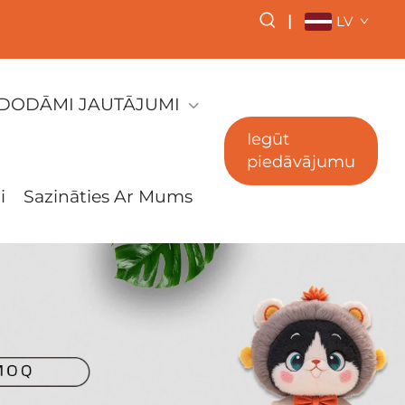
|
LV
ZDODĀMI JAUTĀJUMI
Iegūt
piedāvājumu
i
Sazināties Ar Mums