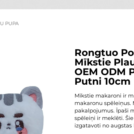
ŅU PUPA
Rongtuo Pop
Mīkstie Pla
OEM ODM Pi
Putni 10cm
Mīkstie makaroni ir m
makaronu spēleiņus
pakalpojumus. Īpaši 
spēleiņi ir meklēti. Ši
izgatavoti no augstas 