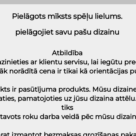
Pielāgots mīksts spēļu lielums. 
pielāgojiet savu pašu dizainu 
Atbildība 
zinieties ar klientu servisu, lai iegūtu pre
k norādītā cena ir tikai kā orientācijas p
ukts ir pasūtījuma produkts. Mūsu dizainer
laties, pamatojoties uz jūsu dizaina attēlu
tiks 
tavots roku darba veidā pēc mūsu dizain
varat izmantot bezmaksas grozīšanas pak