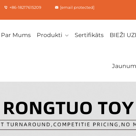
+86-18217615209
[email protected]
Par Mums
Produkti
Sertifikāts
BIEŽI U
Jaunum