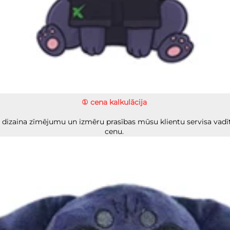
① cena kalkulācija 
 dizaina zīmējumu un izmēru prasības mūsu klientu servisa vadītā
cenu. 