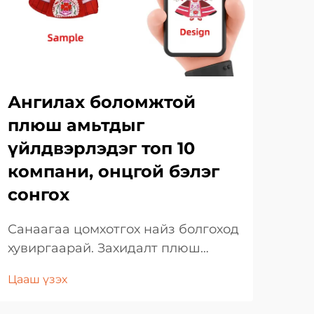
Ангилах боломжтой
Ми
плюш амьтдыг
ёс
үйлдвэрлэдэг топ 10
зо
компани, онцгой бэлэг
бэ
сонгох
Өнө
cha
Санаагаа цомхотгох найз болгоход
таа
хувиргаарай. Захидалт плюш
Цаа
бэл
амьтдын ертөнц маш их хөгжиж,
Цааш үзэх
Жиж
зөөлөн, цомхоохуйц бүтээлүүдээр
хам
төсөөллийг амьдруулах өмнө нь