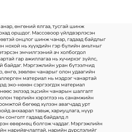
Суурьтай ням Kpop
й
Зургаан онстай
тойм
анар, өнгөний ялгаа, тусгай шинж
гохад оршдог. Массовоор үйлдвэрлэсэн
гөвтэй онцлог шинж чанар, гадаад байдлыг
йн нохой нь хүүхдийн гэр бүлийн амьтныг
хэтэрсэн эмчилгээний ач холбогдол
артай гар ажиллагаа нь хүчирхэг зүйлс,
й байдаг. Мэргэжлийн уран бүтээлчид
, өнгө, зөөлөн чанарыг олон удаагийн
оаллерген материал нь мэдрэг чанартай
дэд эко-нөхөн сэргээгдэх материал
өнөөс эхлээд эцсийн чанарын шалгалт
н олон төрлийн хэрэглээ нь санамжийн
иромжтой бөгөөд хүлээн авагчдад урт
ойд анхаарал тавьж, хариуцлага, нүүр
йн сонголт гадаад байдалд л
бүрэн өвөрмөц болгож чаддаг. Мэргэжлийн
гийн нарийвчлалтай, нарийн дүрслэлийг