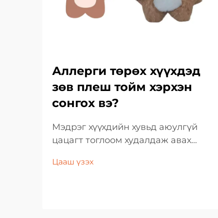
Аллерги төрөх хүүхдэд
зөв плеш тойм хэрхэн
сонгох вэ?
Мэдрэг хүүхдийн хувьд аюулгүй
цацагт тоглоом худалдаж авах
арга техник Хүүхдийн цусан суулга
Цааш үзэх
бүхий эсвэл мэдрэг чанар бүхий
хүүхдийн хувьд цацагт тоглоом
сонгох нь анхааралтай сонголт,
нарийн танин мэдэх процессыг