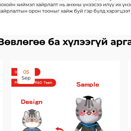
охойн хиймэл хайрлалт нь анхны үнээсээ илүү их үнэ
хайрлалтын орон тооныг хайж буй гэр бүлд хэрэгцээт 
Зөвлөгөө ба хүлээгүй арг
05
Sep