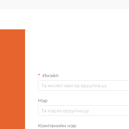
шаарддаг. Эцэг эх, асран
хамгаалагчид олон төрлийн
материалыг, үйлдвэрлэлийн
процессыг судлан шалгах ёстой...
Имэйл
Нэр
Компанийн нэр