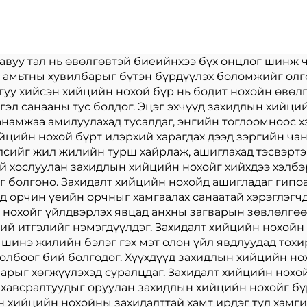
chain plush toy
ням тойм
мо цорын тулд
Худалдаата
авуу тал нь өвөлгөвтэй биеийнхээ бүх онцлог шинж ч
й амьтны хувилбарыг бүтэн бүрдүүлэх боломжийг ол
гуу хийсэн хийцийн нохой бүр нь бодит нохойн өвөл
тгэл санааны тус болдог. Эцэг эхчүүд захидлын хийци
анамжаа амилуулахад тусалдаг, энгийн тоглоомноос 
йцийн нохой бүрт илэрхий харагдах дээд зэргийн чан
лсийг жил жилийн турш хайрлаж, ашиглахад тэсвэртэ
й хослуулан захидлын хийцийн нохойг хийхдээ хэлбэр
аг болгоно. Захидалт хийцийн нохойд ашигладаг гип
д орчин үеийн орчныг хамгаалах санаатай хэрэглэгч
н нохойг үйлдвэрлэх явцад анхны загварын зөвлөлгө
ний итгэлийг нэмэгдүүлдэг. Захидалт хийцийн нохой
е, шинэ жилийн бэлэг гэх мэт олон үйл явдлуудад тох
олбоог бий болгодог. Хүүхдүүд захидлын хийцийн нох
варыг хөгжүүлэхэд суралцдаг. Захидалт хийцийн нохо
лт хавсралтуудыг оруулан захидлын хийцийн нохойг 
ын хийцийн нохойны захидалттай хамт ирдэг тул хам