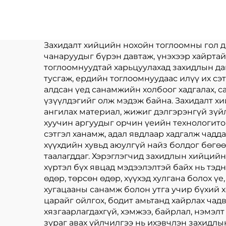
тойм Үйлдвэрлэгч
key
Тойм Суурьтай ням
про
Зургаан онстай
Захидалт хийцийн нохойн тоглоомны гол д
чанаруудыг бүрэн давтаж, үнэхээр хайрта
тоглоомнуудтай харьцуулахад захидлын да
тусгаж, ердийн тоглоомнуудаас илүү их сэ
алдсан үед санамжийн холбоог хадгалах, с
үзүүлдэгийг олж мэдэж байна. Захидалт хи
ангилах материал, жижиг дэлгэрэнгүй зүй
хуучин аргуудыг орчин үеийн технологито
сэтгэл ханамж, адал явдлаар хадгалж чадд
хүүхдийн хувьд аюулгүй найз болдог бөгөө
таалагддаг. Хэрэглэгчид захидлын хийций
хүртэл бүх явцад мэдээлэлтэй байх нь тэд
өдөр, төрсөн өдөр, хүүхэд хулгана болох ү
хугацааны санамж болон утга учир бүхий х
царайг ойлгох, бодит амьтанд хайрлах чад
хязгаарлагдахгүй, хэмжээ, байрлал, нэмэ
зураг авах үйлчилгээ нь ихэвчлэн захидл