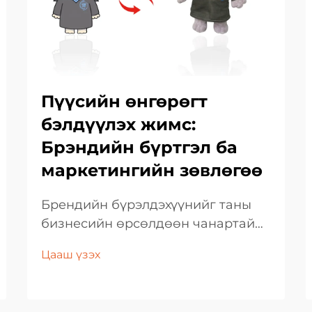
Пүүсийн өнгөрөгт
бэлдүүлэх жимс:
Брэндийн бүртгэл ба
маркетингийн зөвлөгөө
Брендийн бүрэлдэхүүнийг таны
бизнесийн өрсөлдөөн чанартай
тааруулахын тулд урамшуулал
Цааш үзэх
өгөх бөмбөгний эдлэл ашиглах нь.
Өнөөгийн өрсөлдөөн ихтэй
бизнесийн орчин үеийн зах