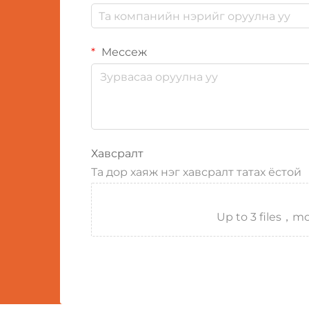
Мессеж
Хавсралт
Та дор хаяж нэг хавсралт татах ёстой
Up to 3 files