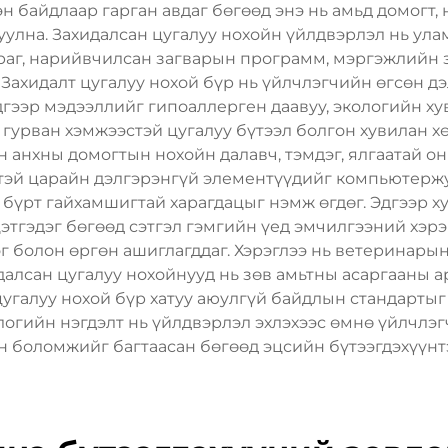
 байдлаар гарган авдаг бөгөөд энэ нь амьд домогт, н
улна. Захидалсан цугалуу нохойн үйлдвэрлэл нь ул
раг, нарийвчилсан загварын программ, мэргэжлийн
Захидалт цугалуу нохой бүр нь үйлчлэгчийн өгсөн дэ
гээр мэдээллийг гипоаллерген даавуу, экологийн хув
гурван хэмжээстэй цугалуу бүтээл болгон хувилан х
 анхны домогтын нохойн далавч, тэмдэг, ялгаатай он
тэй царайн дэлгэрэнгүй элементүүдийг компьютерж
й бүрт гайхамшигтай харагдацыг нэмж өгдөг. Эдгээр 
этгэдэг бөгөөд сэтгэл гэмгийн үед эмчилгээний хэрэ
г болон өргөн ашиглагддаг. Хэрэглээ нь ветеринары
идалсан цугалуу нохойнууд нь зөв амьтны асаргааны а
цугалуу нохой бүр хатуу аюулгүй байдлын стандартыг
ологийн нэгдэлт нь үйлдвэрлэл эхлэхээс өмнө үйлчлэг
 боломжийг багтаасан бөгөөд эцсийн бүтээгдэхүүнт