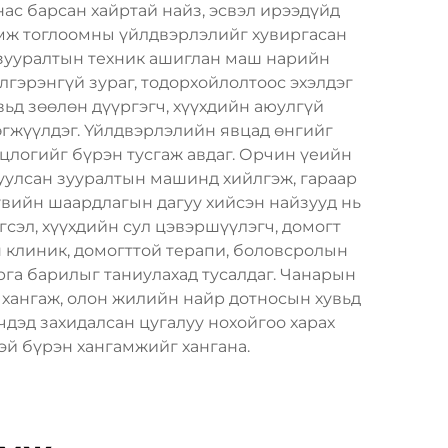
ас барсан хайртай найз, эсвэл ирээдүйд
амж тоглоомны үйлдвэрлэлийг хувиргасан
 зууралтын техник ашиглан маш нарийн
лгэрэнгүй зураг, тодорхойлолтоос эхэлдэг
ьд зөөлөн дүүргэгч, хүүхдийн аюулгүй
өгжүүлдэг. Үйлдвэрлэлийн явцад өнгийг
цлогийг бүрэн тусгаж авдаг. Орчин үеийн
уулсан зууралтын машинд хийлгэж, гараар
хувийн шаардлагын дагуу хийсэн найзууд нь
гсэл, хүүхдийн сул цэвэршүүлэгч, домогт
н клиник, домогттой терапи, боловсролын
рга барилыг таниулахад тусалдаг. Чанарын
 хангаж, олон жилийн найр дотносын хувьд
чдэд захидалсан цугалуу нохойгоо харах
эй бүрэн хангамжийг хангана.