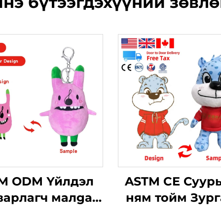
нэ бүтээгдэхүүний зөвл
М ОDM Үйлдэл
ASTM CE Суур
варлагч малgas
ням тойм Зур
hain toy stuffed
онстай суурь