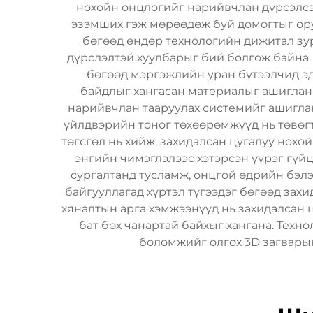
нохойн онцлогийг нарийвчлан дүрсэлсэн
эзэмших гэж мөрөөдөж буй домогтыг ору
бөгөөд өндөр технологийн дижитал зу
дүрслэлтэй хуулбарыг бий болгож байна. 
бөгөөд мэргэжлийн уран бүтээлчид эд
байдлыг хангасан материалыг ашиглан 
нарийвчлан тааруулах системийг ашиглан
үйлдвэрийн тоног төхөөрөмжүүд нь төвөг
төгсгөл нь хийж, захидалсан цугалуу нохо
энгийн чимэглэлээс хэтэрсэн үүрэг гүйц
сургалтанд тусламж, онцгой өдрийн бэлэ
байгууллагад хүртэл түгээдэг бөгөөд зах
хяналтын арга хэмжээнүүд нь захидалсан 
бат бөх чанартай байхыг хангана. Техн
боломжийг олгох 3D загварын