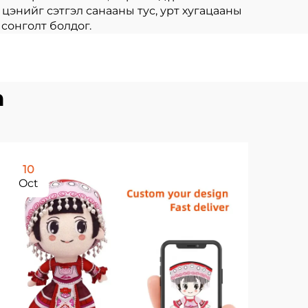
 цэнийг сэтгэл санааны тус, урт хугацааны
сонголт болдог.
а
10
2
Oct
No