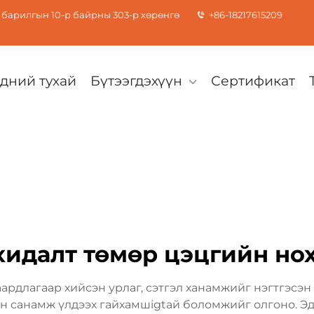
барилгын 10-р байрны 303-р хөрөнгө
+86-18217615209
дний тухай
Бүтээгдэхүүн
Сертификат
хидалт төмөр цэцгийн но
рдлагаар хийсэн урлаг, сэтгэл ханамжийг нэгтгэсэн 
ан санамж үлдээх гайхамшigtай боломжийг олгоно. Эд