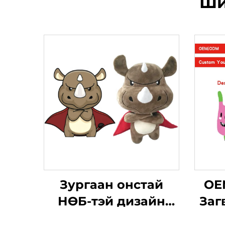
Ши
Зургаан онстай
ОЕ
НӨБ-тэй дизайн
Заг
Бага урттай ням
keyc