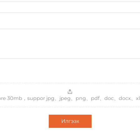
，more 30mb，suppor jpg、jpeg、png、pdf、doc、docx、xl
Илгээх