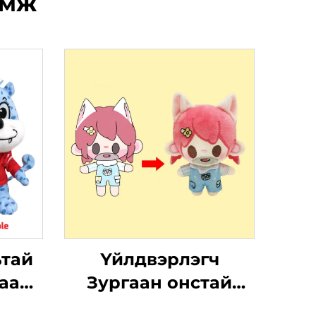
өмж
ьтай
Үйлдвэрлэгч
гаан
Зургаан онстай
тай
дугуй Ням тойм