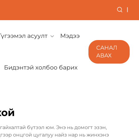
|
Түгээмэл асуулт
Мэдээ
САНАЛ
АВАХ
Бидэнтэй холбоо барих
хой
гайхалтай бүтээл юм. Энэ нь домогт эзэн,
гээр онцгой цугалуу найз нар нь жинхэнэ