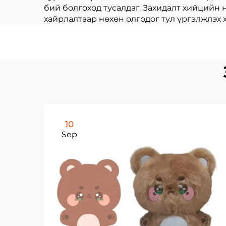
бий болгоход тусалдаг. Захидалт хийцийн н
хайрлалтаар нөхөн олгодог тул үргэлжлэх 
10
Sep