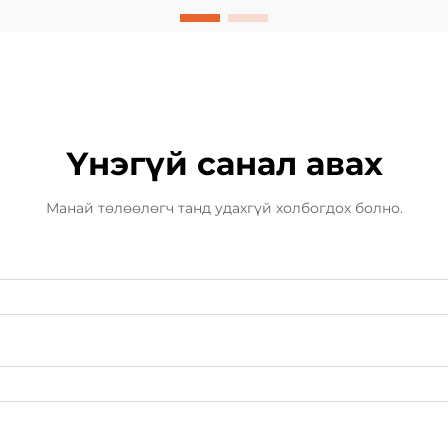
зээлийн материалыг ашиглах нь л
хангалтгүй байдаг. Онцгой
бөмбөгний жимс нь таны
брендийг бусдаас ялгаж чаддэг
хүчирхэг хэрэгсэл болон хувьслын
замыг эхлүүлж байна.
Үнэгүй санал авах
Манай төлөөлөгч танд удахгүй холбогдох болно.