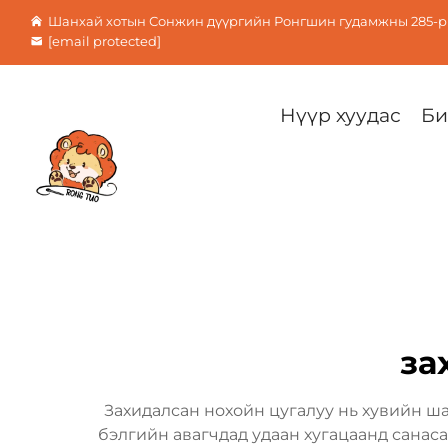
Шанхай хотын Сонжин дүүргийн Ронгшин гудамжны 285-р 
[email protected]
Нүүр хуудас
Би
за
Захидалсан нохойн цугалуу нь хувийн шаа
бэлгийн авагчдад удаан хугацаанд санас