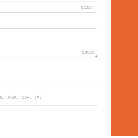
0/200
0/1000
s、xlsx、csv、txt