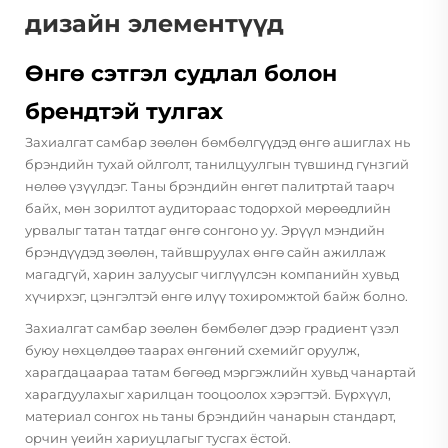
дизайн элементүүд
Өнгө сэтгэл судлал болон
брендтэй тулгах
Захиалгат самбар зөөлөн бөмбөлгүүдэд өнгө ашиглах нь
брэндийн тухай ойлголт, танилцуулгын түвшинд гүнзгий
нөлөө үзүүлдэг. Таны брэндийн өнгөт палитртай таарч
байх, мөн зорилтот аудитораас тодорхой мөрөөдлийн
урвалыг татан татдаг өнгө сонгоно уу. Эрүүл мэндийн
брэндүүдэд зөөлөн, тайвшруулах өнгө сайн ажиллаж
магадгүй, харин залуусыг чиглүүлсэн компанийн хувьд
хүчирхэг, цэнгэлтэй өнгө илүү тохиромжтой байж болно.
Захиалгат самбар зөөлөн бөмбөлөг дээр градиент үзэл
буюу нөхцөлдөө таарах өнгөний схемийг оруулж,
харагдацаараа татам бөгөөд мэргэжлийн хувьд чанартай
харагдуулахыг харилцан тооцоолох хэрэгтэй. Бүрхүүл,
материал сонгох нь таны брэндийн чанарын стандарт,
орчин үеийн хариуцлагыг тусгах ёстой.