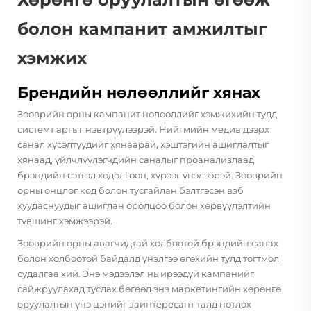
болон кампанит амжилтыг
хэмжих
Брендийн нөлөөллийг хянах
Зөөврийн орны кампанит нөлөөллийг хэмжихийн тулд
системт аргыг нэвтрүүлээрэй. Нийгмийн медиа дээрх
санал хүсэлтүүдийг хянаарай, хэштэгийн ашиглалтыг
хянаад, үйлчлүүлэгчдийн саналыг проанализлаад
брэндийн сэтгэл хөдөлгөөн, хүрээг үнэлээрэй. Зөөврийн
орны онцлог код болон тусгайлан бэлтгэсэн вэб
хуудаснуудыг ашиглан оролцоо болон хөрвүүлэлтийн
түвшинг хэмжээрэй.
Зөөврийн орны авагчидтай холбоотой брэндийн санах
болон холбоотой байдалд үнэлгээ өгөхийн тулд тогтмол
судалгаа хий. Энэ мэдээлэл нь ирээдүй кампанийг
сайжруулахад туслах бөгөөд энэ маркетингийн хөрөнгө
оруулалтын үнэ цэнийг заинтересант талд нотлох