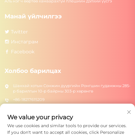
Аль нэг ч өөртөө хамаарахгүй плешийн дэлхий үүсгэ
Манай үйлчилгээ
Twitter
Инстаграм
Facebook
Холбоо барилцах
Шанхай хотын Сонжин дүүргийн Ронгшин гудамжны 285-
р барилгын 10-р байрны 303-р хөрөнгө
+86-18217615209
[email protected]
We value your privacy
We use cookies and similar tools to provide our services.
Илгээх
If you don't want to accept all cookies, click Personalize