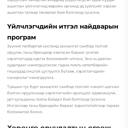
ашиглан үйлчлэгчид өөрийн орчинд эд зүйлсийг хэрхэн
ашиглах талаар төсөөлөл бий болгоход тусална.
Үйлчлэгчдийн итгэл найдварын
програм
Зүүний төлбөртэй системд захиалгат самбар толгой
оруулж, таны брендээр хэвлэсэн барааг үнэтэй
хэрэглэгчдэд хүргэх боломжийг олгоно. Энэ нь давтан
худалдааг нэмэгдүүлэхээс гадна лояль хөтөлбөрийн
гишүүдэд онцгой цуглуулга бүтээж, хэрэглэгчдийн
сонирхлыг нэмэгдүүлнэ.
Түвшин тус бүрт захиалгат самбар толгойг нэмэлт шагнал
болгон оруулснаар хэрэглэгчийн оролцоог идэвхжүүлж,
урт хугацааны лояль байдал бий болгоход тусална.
Ингэснээр таны брендийн барааг зорилтотойгоор тараах
боломжтой болно.
Хөрөнгө оруулалтын өгөөж