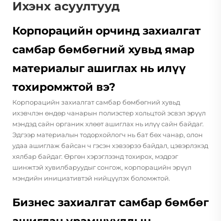
Ихэнх асуултууд
Корпорацийн орчинд захиалгат
самбар бөмбөгний хувьд ямар
материалыг ашиглах нь илүү
тохиромжтой вэ?
Корпорацийн захиалгат самбар бөмбөгний хувьд
ихэвчлэн өндөр чанарын полиэстер хольцтой эсвэл эрүүл
мэндэд сайн органик хлөөт ашиглах нь илүү сайн байдаг.
Эдгээр материалын тодорхойлогч нь бат бөх чанар, олон
удаа ашиглаж байсан ч гэсэн хэвээрээ байдал, цэвэрлэхэд
хялбар байдаг. Өргөн хэрэглээнд тохирох, мэдрэг
шинжтэй хувилбаруудыг сонгож, корпорацийн эрүүл
мэндийн инициативтэй нийцүүлэх боломжтой.
Бизнес захиалгат самбар бөмбөг