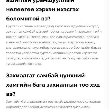
ашиглан урамшууллын
нөлөөгөө хэрхэн ихэсгэх
боломжтой вэ?
Сурталчилгааны нөлөөг дээд зэрэг нэмэгдүүлэхийн тулд
захиалгат самбай цүнхийг өргөн хүрээний маркетингийн
кампанитай интеграцлах, гол үйлчлүүлэгчдэд өндөр үнэ
цэнэтэй бэлэг болгон ашиглах, онцгой арга хэмжээнд
хязгаарлагдмал хувилбар үүсгэх замаар брэндийн бараа
төрөлтэй холбоотой сурталчилгааны креатив хэрэглээг
харуулж, нийгмийн медиаг ашиглан танд хамгийн сайн
түгээгдэхийг хангана.
Захиалгат самбай цүнхний
хамгийн бага захиалгын тоо хэд
вэ?
Хамгийн бага захиалгын тоо нь үйлдвэрлэгчээс хамааран
өөрчлөгддөг бөгөөд ихэвчлэн захиалгат дизайнтай