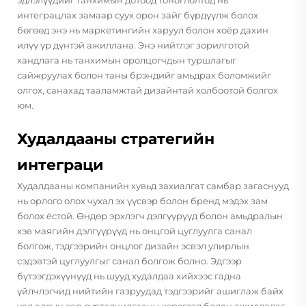
интеграцлах замаар суух орон зайг бүрдүүлж болох
бөгөөд энэ нь маркетингийн харуул болон хоёр дахин
илүү үр дүнтэй ажиллана. Энэ нийтлэг зорилготой
хандлага нь танхимын оролцогчдын туршлагыг
сайжруулах болон таны брэндийг амьдрах боломжийг
олгох, санахад тааламжтай дизайнтай холбоотой болгох
юм.
Худалдааны стратегийн
интеграци
Худалдааны компанийн хувьд захиалгат самбар загаснууд
нь орлого олох чухал эх үүсвэр болон бренд мэдэх зам
болох ёстой. Өндөр эрхлэгч дэлгүүрүүд болон амьдралын
хэв маягийн дэлгүүрүүд нь онцгой цуглуулга санал
болгож, тэдгээрийн онцлог дизайн эсвэл улирлын
сэдэвтэй цуглуулгыг санал болгож болно. Эдгээр
бүтээгдэхүүнүүд нь шууд худалдаа хийхээс гадна
үйлчлэгчид нийтийн газруудад тэдгээрийг ашиглаж байх
үед алсын зар сурталчилгааны хэрэгсэл болон ажилладаг.