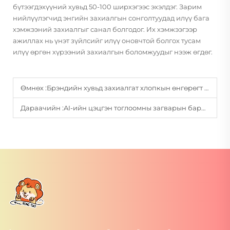
бүтээгдэхүүний хувьд 50-100 ширхэгээс эхэлдэг. Зарим
нийлүүлэгчид энгийн захиалгын сонголтуудад илүү бага
хэмжээний захиалгыг санал болгодог. Их хэмжээгээр
ажиллах нь үнэт зүйлсийг илүү оновчтой болгох тусам
илүү өргөн хүрээний захиалгын боломжуудыг нээж өгдөг.
Өмнөх :
Брэндийн хувьд захиалгат хлопкын өнгөрөгт цаасан бичүү: Хувиарлалтын ашиг ба боломж
Дараачийн :
AI-ийн цэцгэн тоглоомны загварын баримт бичигт бүрэн хангах арга зам