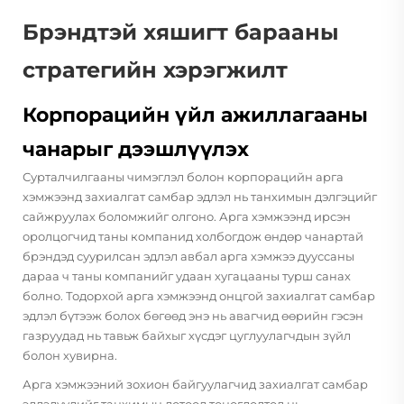
Брэндтэй хяшигт барааны
стратегийн хэрэгжилт
Корпорацийн үйл ажиллагааны
чанарыг дээшлүүлэх
Сурталчилгааны чимэглэл болон корпорацийн арга
хэмжээнд захиалгат самбар эдлэл нь танхимын дэлгэцийг
сайжруулах боломжийг олгоно. Арга хэмжээнд ирсэн
оролцогчид таны компанид холбогдож өндөр чанартай
брэндэд суурилсан эдлэл авбал арга хэмжээ дууссаны
дараа ч таны компанийг удаан хугацааны турш санах
болно. Тодорхой арга хэмжээнд онцгой захиалгат самбар
эдлэл бүтээж болох бөгөөд энэ нь авагчид өөрийн гэсэн
газруудад нь тавьж байхыг хүсдэг цуглуулагчдын зүйл
болон хувирна.
Арга хэмжээний зохион байгуулагчид захиалгат самбар
эдлэлүүдийг танхимын дотоод тоноглолтод нь