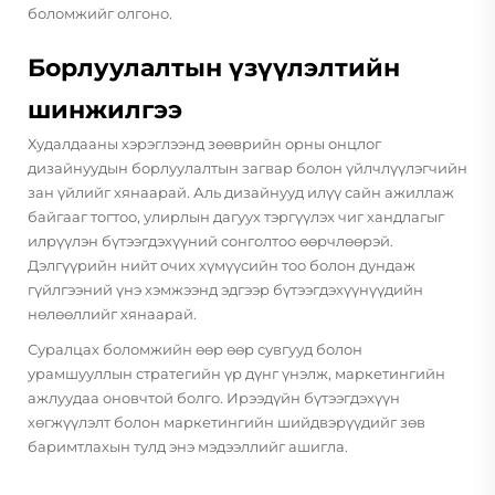
боломжийг олгоно.
Борлуулалтын үзүүлэлтийн
шинжилгээ
Худалдааны хэрэглээнд зөөврийн орны онцлог
дизайнуудын борлуулалтын загвар болон үйлчлүүлэгчийн
зан үйлийг хянаарай. Аль дизайнууд илүү сайн ажиллаж
байгааг тогтоо, улирлын дагуух тэргүүлэх чиг хандлагыг
илрүүлэн бүтээгдэхүүний сонголтоо өөрчлөөрэй.
Дэлгүүрийн нийт очих хүмүүсийн тоо болон дундаж
гүйлгээний үнэ хэмжээнд эдгээр бүтээгдэхүүнүүдийн
нөлөөллийг хянаарай.
Суралцах боломжийн өөр өөр сувгууд болон
урамшууллын стратегийн үр дүнг үнэлж, маркетингийн
ажлуудаа оновчтой болго. Ирээдүйн бүтээгдэхүүн
хөгжүүлэлт болон маркетингийн шийдвэрүүдийг зөв
баримтлахын тулд энэ мэдээллийг ашигла.