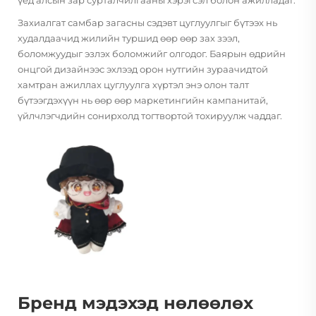
Захиалгат самбар загасны сэдэвт цуглуулгыг бүтээх нь
худалдаачид жилийн туршид өөр өөр зах зээл,
боломжуудыг эзлэх боломжийг олгодог. Баярын өдрийн
онцгой дизайнээс эхлээд орон нутгийн зураачидтой
хамтран ажиллах цуглуулга хүртэл энэ олон талт
бүтээгдэхүүн нь өөр өөр маркетингийн кампанитай,
үйлчлэгчдийн сонирхолд тогтвортой тохируулж чаддаг.
Бренд мэдэхэд нөлөөлөх