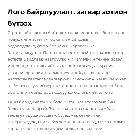
Лого байрлуулалт, загвар зохион
бүтээх
Стратегийн логоны байршил нь захиалгат самбар зөөлөн
подушкийн эстетик гоо сайхан байдлыг
алдагдуулахгүйгээр брэндийн харагдацыг
баталгаажуулна. Логоо таныг ертөнцийн загварын дотор
естеств байдлаар нэвтрүүлэх чимэглэлийн техник эсвэл
инноваци технологийн хэвлэлийн аргуудыг туршиж
үзээрэй. Брэндийн элементүүдийг бүтээлч аргаар
нэгтгэсэн давтагдах загваруудыг хөгжүүлж, хамгийн чухал
нь бүтээгдэхүүний сурталчилгааны аспектыг хүчээр биш,
байгалийн байдлаар мэдрүүлэх боломжийг олгоно.
Таны брэндийг таних боломжтой цогц загварыг бий
болгохыг хянаарай. Энэ загвар нь захиалгат самбар
зөөлөн подушкоос давж бусад маркетингийн
материалуудад тэлж, бүх харилцааны цэгүүд дээр нэгдмэл
харааны идентичность бий болгох боломжтой.