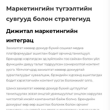
Маркетингийн түгээлтийн
сувгууд болон стратегиуд
Дижитал маркетингийн
интеграц
Захиалгат хөөвөр дохиур бүхий сошиал медиа
платформуудыг ашиглан бодит орчинд танилцуул.
Брендээр нэрлэгдсэн эд зүйлсийн гоо сайхан болон үйл
функцийн давуу талыг тодруулсан сонирхолтой контент
үүсгэ. Үйлчлэгчдэд захиалгат хөөвөр дохиуртай
зураглалуудыг хуваалцаж, брэндийн хүрээнд ашиглагдах
бодит хэрэглэгчийн контент үүсгэх боломжийг олго.
Шинэ захиалгат хөөвөр дохиур бүхий цуглуулгыг
танилцуулах эсвэл онцгой урамшууллыг онцлон харуулах
чиглэлтэй имэйл кампанитай байж болно. Брендийн
дохиурыг өөр өөр ашиглах боломж болон орчинг
харуулсан чанартай амьдряд үндэслэгдсэн зурагнуудыг