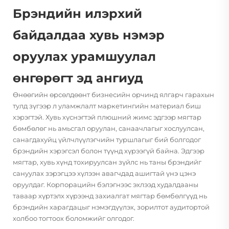
Брэндийн илэрхий
байдалдаа хувь нэмэр
оруулах урамшуулал
өнгөрөгт эд ангиуд
Өнөөгийн өрсөлдөөнт бизнесийн орчинд ялгарч гарахын
тулд зүгээр л уламжлалт маркетингийн материал биш
хэрэгтэй.
Хувь хүснэгтэй плюшний жимс
эдгээр мягтар
бөмбөлөг нь амьсгал оруулан, санаачлагыг хослуулсан,
санагдахуйц үйлчлүүлэгчийн туршлагыг бий болгодог
брэндийн хэрэгсэл болон түүнд хүрээгүй байна. Эдгээр
мягтар, хувь хүнд тохируулсан зүйлс нь таны брэндийг
сануулах зэрэгцээ хүлээн авагчдад ашигтай үнэ цэнэ
оруулдаг. Корпорацийн бэлэгнээс эхлээд худалдааны
таваар хүртэлх хүрээнд захиалгат мягтар бөмбөлгүүд нь
брэндийн харагдацыг нэмэгдүүлэх, зорилтот аудитортой
холбоо тогтоох боломжийг олгодог.