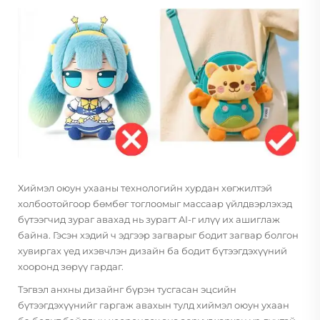
Хиймэл оюун ухааны технологийн хурдан хөгжилтэй
холбоотойгоор бөмбөг тоглоомыг массаар үйлдвэрлэхэд
бүтээгчид зураг авахад нь зурагт AI-г илүү их ашиглаж
байна. Гэсэн хэдий ч эдгээр загварыг бодит загвар болгон
хувиргах үед ихэвчлэн дизайн ба бодит бүтээгдэхүүний
хооронд зөрүү гардаг.
Тэгвэл анхны дизайнг бүрэн тусгасан эцсийн
бүтээгдэхүүнийг гаргаж авахын тулд хиймэл оюун ухаан