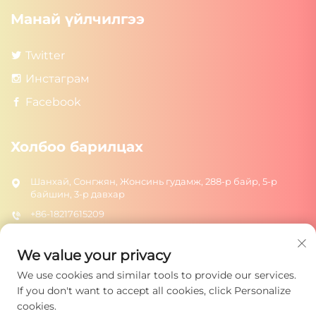
Манай үйлчилгээ
Twitter
Инстаграм
Facebook
Холбоо барилцах
Шанхай, Сонгжян, Жонсинь гудамж, 288-р байр, 5-р
байшин, 3-р давхар
+86-18217615209
[email protected]
We value your privacy
We use cookies and similar tools to provide our services.
Илгээх
If you don't want to accept all cookies, click Personalize
cookies.