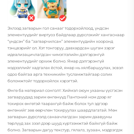
Эхлээд загварын гол санааг тодорхойлоод, үндсэн
элементүүдийг виртуоз байдлаар дүрслэхийг хангаснаар
“үндсэн” ба “загварчилсан” элементүүдийн хооронд
тэнцвэрийг ол. Хэт тонгоруу, давхардсан шугам зэрэг
идеализацичлагдсан чимэглэлийн дэлгэрэнгүй
элементүүдийг орхиж болно. Ямар дэлгэрэнгүй
мэдээллийг хадгалах ёстой, ямар нь хялбаршуулах, эсвэл
одоо байгаа арга техникийн тусламжтайгаар солих
боломжтойг тодорхойлох хэрэгтэй.
Өнгө ба материал сонголт: Хиймэл оюун ухааны үүсгэсэн
загваруудад зарим өнгөнүүд Пантоний ном дээр яг
тохирох өнгөтэй таарахгүй байж болох тул эдгээр
өнгөнийг зөв өөрчлөн тохируулах шаардлагатай. Мөн
загварын дүрслэлд санаачлагдсан зарим даавууны
төрлүүд зах зээл дээр шууд хүртээмжтэй байхгүй байж
болно. Загварын дагуу текстур, гялалз, зузаан, мэдрэгдэх