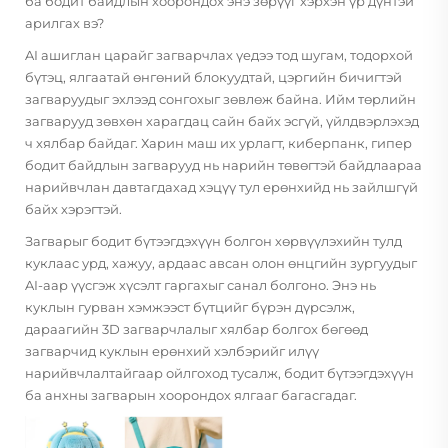
ба бодит байдлын хоорондох энэ зөрүүг хэрхэн үр дүнтэй
арилгах вэ?
AI ашиглан царайг загварчлах үедээ тод шугам, тодорхой
бүтэц, ялгаатай өнгөний блокуудтай, цэргийн бичигтэй
загваруудыг эхлээд сонгохыг зөвлөж байна. Ийм төрлийн
загварууд зөвхөн харагдац сайн байх эсгүй, үйлдвэрлэхэд
ч хялбар байдаг. Харин маш их урлагт, киберпанк, гипер
бодит байдлын загварууд нь нарийн төвөгтэй байдлаараа
нарийвчлан давтагдахад хэцүү тул ерөнхийд нь зайлшгүй
байх хэрэгтэй.
Загварыг бодит бүтээгдэхүүн болгон хөрвүүлэхийн тулд
куклаас урд, хажуу, ардаас авсан олон өнцгийн зургуудыг
AI-аар үүсгэж хүсэлт гаргахыг санал болгоно. Энэ нь
куклын гурван хэмжээст бүтцийг бүрэн дүрсэлж,
дараагийн 3D загварчлалыг хялбар болгох бөгөөд
загварчид куклын ерөнхий хэлбэрийг илүү
нарийвчлалтайгаар ойлгоход тусалж, бодит бүтээгдэхүүн
ба анхны загварын хоорондох ялгааг багасгадаг.