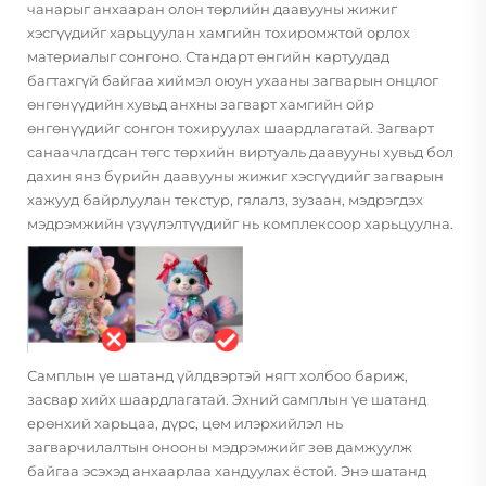
чанарыг анхааран олон төрлийн даавууны жижиг
хэсгүүдийг харьцуулан хамгийн тохиромжтой орлох
материалыг сонгоно. Стандарт өнгийн картуудад
багтахгүй байгаа хиймэл оюун ухааны загварын онцлог
өнгөнүүдийн хувьд анхны загварт хамгийн ойр
өнгөнүүдийг сонгон тохируулах шаардлагатай. Загварт
санаачлагдсан төгс төрхийн виртуаль даавууны хувьд бол
дахин янз бүрийн даавууны жижиг хэсгүүдийг загварын
хажууд байрлуулан текстур, гялалз, зузаан, мэдрэгдэх
мэдрэмжийн үзүүлэлтүүдийг нь комплексоор харьцуулна.
Самплын үе шатанд үйлдвэртэй нягт холбоо бариж,
засвар хийх шаардлагатай. Эхний самплын үе шатанд
ерөнхий харьцаа, дүрс, цөм илэрхийлэл нь
загварчилалтын онооны мэдрэмжийг зөв дамжуулж
байгаа эсэхэд анхаарлаа хандуулах ёстой. Энэ шатанд