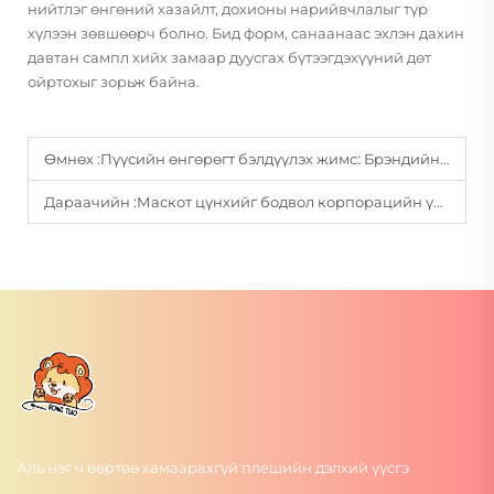
нийтлэг өнгөний хазайлт, дохионы нарийвчлалыг түр
хүлээн зөвшөөрч болно. Бид форм, санаанаас эхлэн дахин
давтан сампл хийх замаар дуусгах бүтээгдэхүүний дөт
ойртохыг зорьж байна.
Өмнөх :
Пүүсийн өнгөрөгт бэлдүүлэх жимс: Брэндийн бүртгэл ба маркетингийн зөвлөгөө
Дараачийн :
Маскот цүнхийг бодвол корпорацийн үйлчлүүлэгчдэд зориулан ямар бусад периферийн бүтээгдэхүүнүүдийг хөгжүүлж болох вэ
Аль нэг ч өөртөө хамаарахгүй плешийн дэлхий үүсгэ