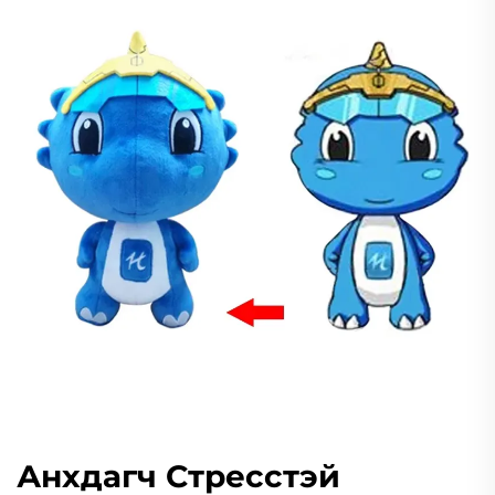
Анхдагч Стресстэй