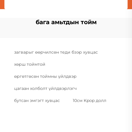
бага амьтдын тойм
загварыг өөрчилсөн теди бээр хувцас
хөрш тоймтой
өргөтгөсөн тоймны үйлдвэр
цагаан холболт үйлдвэрлэгч
бутсан эмгэгт хувцас
10см Kpop долл