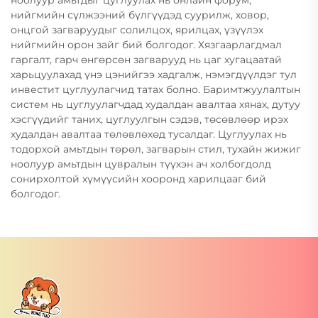
нийгмийн сүлжээний бүлгүүдэд суурилж, ховор,
онцгой загваруудыг солилцох, ярилцах, үзүүлэх
нийгмийн орон зайг бий болгодог. Хязгаарлагдмал
гаргалт, гарч өнгөрсөн загварууд нь цаг хугацаатай
харьцуулахад үнэ цэнийгээ хадгалж, нэмэгдүүлдэг тул
инвестит цуглуулагчид татах болно. Баримтжуулалтын
систем нь цуглуулагчдад худалдан авалтаа хянах, дутуу
хэсгүүдийг таних, цуглуулгын сэдэв, төсөвлөөр ирэх
худалдан авалтаа төлөвлөхөд тусалдаг. Цуглуулах нь
тодорхой амьтдын төрөл, загварын стил, тухайн жижиг
ноолуур амьтдын цувралын түүхэн ач холбогдолд
сонирхолтой хүмүүсийн хооронд харилцааг бий
болгодог.