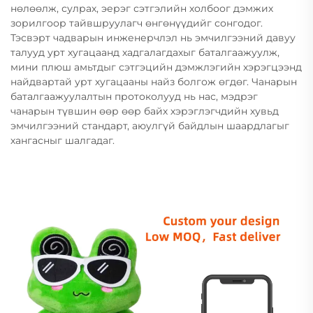
нөлөөлж, сулрах, эерэг сэтгэлийн холбоог дэмжих
зорилгоор тайвшруулагч өнгөнүүдийг сонгодог.
Тэсвэрт чадварын инженерчлэл нь эмчилгээний давуу
талууд урт хугацаанд хадгалагдахыг баталгаажуулж,
мини плюш амьтдыг сэтгэцийн дэмжлэгийн хэрэгцээнд
найдвартай урт хугацааны найз болгож өгдөг. Чанарын
баталгаажуулалтын протоколууд нь нас, мэдрэг
чанарын түвшин өөр өөр байх хэрэглэгчдийн хувьд
эмчилгээний стандарт, аюулгүй байдлын шаардлагыг
хангасныг шалгадаг.