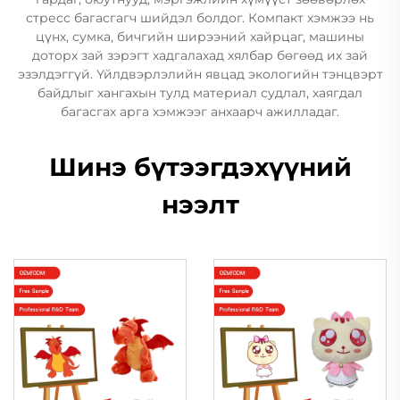
стресс багасгагч шийдэл болдог. Компакт хэмжээ нь
цүнх, сумка, бичгийн ширээний хайрцаг, машины
доторх зай зэрэгт хадгалахад хялбар бөгөөд их зай
эзэлдэггүй. Үйлдвэрлэлийн явцад экологийн тэнцвэрт
байдлыг хангахын тулд материал судлал, хаягдал
багасгах арга хэмжээг анхаарч ажилладаг.
Шинэ бүтээгдэхүүний
нээлт