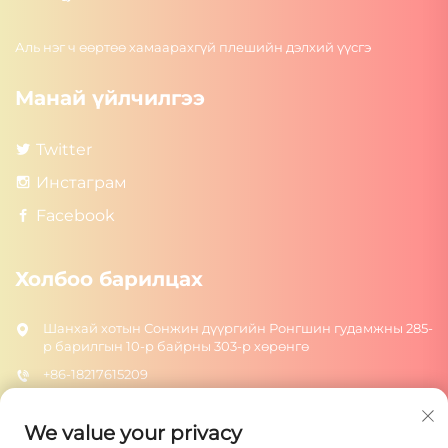
Аль нэг ч өөртөө хамаарахгүй плешийн дэлхий үүсгэ
Манай үйлчилгээ
Twitter
Инстаграм
Facebook
Холбоо барилцах
Шанхай хотын Сонжин дүүргийн Ронгшин гудамжны 285-
р барилгын 10-р байрны 303-р хөрөнгө
+86-18217615209
[email protected]
We value your privacy