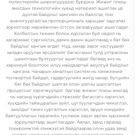
полистерийн ширхэгцүүдээс бүрдэнэ. Жижиг плюш
амьтдын технологийн хувьд материал ашиглах үр
дүнтэй байдлыг хамгийн их байлгах, том
аналогуудтайгаа пропорциональ харьцааг хадгалах
зорилгоор нарийвчлан огтсон загваруудыг ашигладаг.
Холболтын техник болон хүрээлэн буй оёдол нь
хагарахаас сэргийлэх, дахин дахин ашиглахад ч бат бөх
байдлыг хангаж өгдөг. Нүд, хамар зэрэг хэсгүүдийг
халдан оруулах эрсдэлийг багасгахын тулд ултрасоны
цахилгаан бултуургыг ашигладаг бөгөөд энэ нь
харинхуй боолтоос илүү найдвартай аюулгүй байдлыг
хангана. Чанарын хяналтын систем нь хэмжээний
тогтвортой байдал, гадаргуугийн жигд чанар, бүтцийн
бат бөх байдлыг шалгах олон шатны шалгалтын
процессыг хэрэгжүүлдэг. Эдгээр жижиг плюш амьтад
нь насанд хүрэгчдийн стресийг багасгагч хэрэгсэл,
хүүхдийн тайвшралын зүйл, цуглуулагчдын чимэглэл,
амьтдыг таних сургалтын хэрэгсэл, эрүүл мэндийн
байгууллагын терапийн тусламж зэрэг өргөн хүрээний
зориулалтаар ашиглагддаг. Аялал, замд гарахад
тохиромжтой хэмжээтэй байдлаараа олон удаа замд
гардаг, оюутнууд, мэргэжлийн хүмүүст зөөвөрлөх