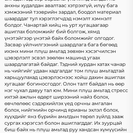
анхны худалдан авалтаас хэтрэхгүй, илүү бага
хэмжээний тээврийн зардал, боодол материал
шаарддаг тул хэрэглэгчдэд нэмэлт хэмнэлт
болдог. Чанартай хийц нь урт хугацаагаар
ашиглах боломжийг бий болгож, хямд
үнэтэйгээр үнэтэй байх боломжийг олгодог.
Засвар үйлчилгээний шаардлага бага бөгөөд
ихэнх мини плүш амьтад зөвхөн хэсэгчилсэн
цэвэрлэлт эсвэл зөөлөн машинд угаах
шаардлагатай байдаг. Тэдний хурдан хатах чанар
нь чийгийг удаан хадгалдаг том плүш амьтадтай
харьцуулахад цэвэрлэснээс хойш дахин ашиглах
хугацааг богиносгодог. Олон талт байдал нь өөр
нэг чухал давуу тал юм. Мини плүш амьтад стресс
ихтэй ажлын өдөрт ширээний найз болох,
өвчлөлөөс сэдэрхийлэх үед орчны амгалан
болох, нийгмийн орчинд ярианы эхлэл болох,
хүүхдийг янз бүрийн амьтдын төрөл зүйлд зааж
сургах хэрэгсэл болон ашиглагддаг. Их зуурцай
биш байх нь плүш амьтад руу хандсан хүмүүсийн