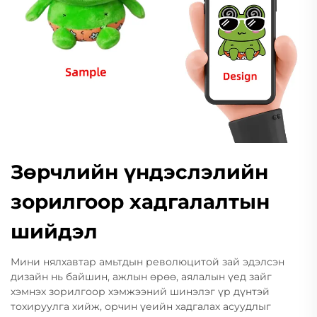
Зөрчлийн үндэслэлийн
зорилгоор хадгалалтын
шийдэл
Мини нялхавтар амьтдын революцитой зай эдэлсэн
дизайн нь байшин, ажлын өрөө, аялалын үед зайг
хэмнэх зорилгоор хэмжээний шинэлэг үр дүнтэй
тохируулга хийж, орчин үеийн хадгалах асуудлыг