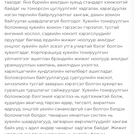
таалдаг. Янз бүрийн амьтдын хувьд стандарт хэмжээтэй
байдаг нь томорсон цуглуулгийг хадгалах, харагдуулах
нэгэн төрлийн байрлуулалтыг хангаж, дахин зохион
байгуулах шаардлагагүй болгодог. Хувийн тохируулгын
боломжид хувийн зохион гэрээсэн гэрээлэг, тусгай
өнгөний хослол, сэдвийн нэмэлт хэрэгслүүдийг
оруулдаг бөгөөд ердийн жижиг ноолуур амьтдыг
онцлог хувийн зүйл эсвэл утга учиртай бэлэг болгон
хувилгадаг. Корпорациуд хувийн тохируулгын
үйлчилгээг ашиглан брэндийн жижиг ноолуур амьтдыг
урамшууллын кампань, ажилчдын үнэлгээ,
харилцагчийн хүндлэлийн хөтөлбөрт ашигладаг.
Боловсролын байгууллагууд сургуулийн маскот,
хичээлийн тусгай зааврын хэрэгсэл болгон хувирган
суралцах туршлагыг сайжруулдаг. Хувийн тохируулгын
боломжоор бэлгэний хэрэглээ нь хүртээмжтэй болж,
худалдан авагчид төрсөн өдөр, төгсөлт, амралтын
өдрүүд, онцгой үеийн санамсаргүй сан болгон бэлдэх
боломжтой болдог. Чанарын хяналтын систем нь
хувийн шаардлагууд, загварын өөрчлөлтүүдийг хангаж
байх үед ч адил өндөр чанарыг хадгалж байдаг. Жижиг
ноолуур амьтдыг цуглуулах нь онлайн форум,