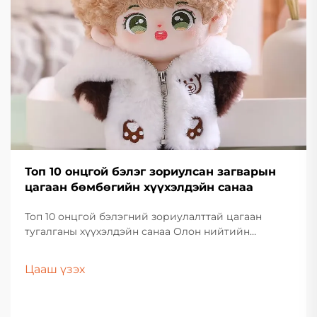
Топ 10 онцгой бэлэг зориулсан загварын
цагаан бөмбөгийн хүүхэлдэйн санаа
Топ 10 онцгой бэлэгний зориулалттай цагаан
тугалганы хүүхэлдэйн санаа Олон нийтийн
хэрэглээтэй бэлэг олох нь хэцүү байдаг. Энд л...
Цааш үзэх