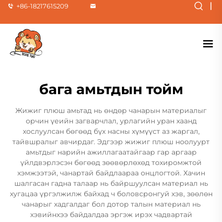
|
+86-18217615209
бага амьтдын тойм
Жижиг плюш амьтад нь өндөр чанарын материалыг
орчин үеийн загварчлал, урлагийн уран хаанд
хослуулсан бөгөөд бүх насны хүмүүст аз жаргал,
тайвшралыг авчирдаг. Эдгээр жижиг плюш ноолуурт
амьтдыг нарийн ажиллагаатайгаар гар аргаар
үйлдвэрлэсэн бөгөөд зөөвөрлөхөд тохиромжтой
хэмжээтэй, чанартай байдлаараа онцлогтой. Хачин
шалгасан гадна талаар нь байршуулсан материал нь
хугацаа үргэлжилж байхад ч боловсронгуй хэв, зөөлөн
чанарыг хадгалдаг бол дотор талын материал нь
хэвийнхээ байдалдаа эргэж ирэх чадвартай