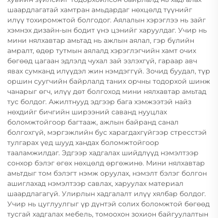
шаардлагатай хамтран амьдардаг нөхцөлд түүнийг
илүү тохиромжтой болгодог. Аялалын хэрэглээ нь зайг
хэмнэх дизайн-ын бодит үнэ цэнийг харуулдаг. Учир нь
мини нялхавтар амьтад нь ажлын аялал, гэр бүлийн
амралт, өдөр тутмын аялалд хэрэглэгчийн хамт очих
бөгөөд цагаан эдлэлд чухал зай эзлэхгүй, гараар авч
явах сумканд илүүдэл жин нэмдэггүй. Зочид буудал, түр
оршин суугчийн байрлалд таних орчны тодорхой шинж
чанарыг өгч, илүү дөт болгоход мини нялхавтар амьтад
тус болдог. Ажилтнууд эдгээр бага хэмжээтэй найз
нөхдийг бичгийн ширээний саванд нууцлах
боломжтойгоор багтааж, ажлын байранд санал
болгохгүй, мэргэжлийн бус харагдахгүйгээр стресстэй
тулгарах үед шууд хандах боломжтойгоор
тааламжилдаг. Эдгээр хадгалах шийдлүүд нэмэлтээр
сонхор бэлэг өгөх нөхцөлд өргөжинө. Мини нялхавтар
амьтдыг том бэлэгт нэмж оруулах, нэмэлт бэлэг болгон
ашиглахад нэмэлтээр савлах, харуулах материал
шаардлагагүй. Улирлын хадгалалт илүү хялбар болдог.
Учир нь цуглуулгыг үр дүнтэй солих боломжтой бөгөөд
тусгай хадгалах мебель, томоохон зохион байгуулалтын