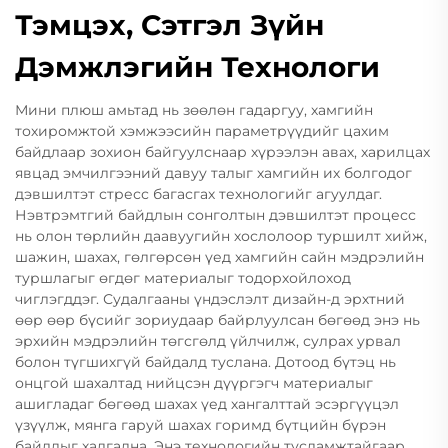
Тэмцэх, Сэтгэл Зүйн
Дэмжлэгийн Технологи
Мини плюш амьтад нь зөөлөн гадаргуу, хамгийн
тохиромжтой хэмжээсийн параметрүүдийг цахим
байдлаар зохион байгуулснаар хүрээлэн авах, харилцах
явцад эмчилгээний давуу талыг хамгийн их болгодог
дэвшилтэт стресс багасгах технологийг агуулдаг.
Нэвтрэмтгий байдлын сонголтын дэвшилтэт процесс
нь олон төрлийн даавуугийн хослолоор туршилт хийж,
шажин, шахах, гөлгөрсөн үед хамгийн сайн мэдрэлийн
туршлагыг өгдөг материалыг тодорхойлоход
чиглэгддэг. Судалгааны үндэслэлт дизайн-д эрхтний
өөр өөр бүсийг зориудаар байрлуулсан бөгөөд энэ нь
эрхийн мэдрэлийн төгсгөлд үйлчилж, сулрах урвал
болон түгшихгүй байдалд туслана. Дотоод бүтэц нь
онцгой шахалтад нийцсэн дүүргэгч материалыг
ашигладаг бөгөөд шахах үед хангалттай эсэргүүцэл
үзүүлж, мянга гаруй шахах горимд бүтцийн бүрэн
байдлыг хадгална. Энэ технологийн тусламжтайгаар