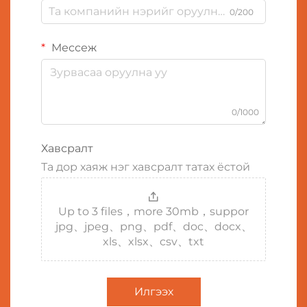
0/200
Мессеж
0/1000
Хавсралт
Та дор хаяж нэг хавсралт татах ёстой
Up to 3 files，more 30mb，suppor
jpg、jpeg、png、pdf、doc、docx、
xls、xlsx、csv、txt
Илгээх