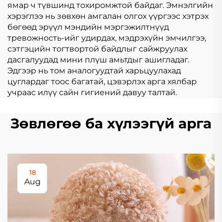
ямар ч түвшинд тохиромжтой байдаг. Эмнэлгийн
хэрэглээ нь зөвхөн амгалан олгох үүргээс хэтрэх
бөгөөд эрүүл мэндийн мэргэжилтнүүд
тревожность-ийг удирдах, мэдрэхүйн эмчилгээ,
сэтгэцийн тогтвортой байдлыг сайжруулах
дасгалуудад мини плүш амьтдыг ашигладаг.
Эдгээр нь том аналогуудтай харьцуулахад
цуглардаг тоос багатай, цэвэрлэх арга хялбар
учраас илүү сайн гигиений давуу талтай.
Зөвлөгөө ба хүлээгүй арга
18
Aug