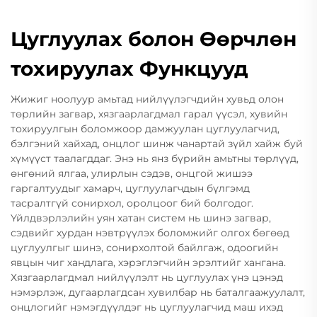
Цуглуулах болон Өөрчлөн
тохируулах Функцууд
Жижиг ноолуур амьтад нийлүүлэгчдийн хувьд олон
төрлийн загвар, хязгаарлагдмал гарал үүсэл, хувийн
тохируулгын боломжоор дамжуулан цуглуулагчид,
бэлгэний хайхад, онцлог шинж чанартай зүйл хайж буй
хүмүүст таалагддаг. Энэ нь янз бүрийн амьтны төрлүүд,
өнгөний ялгаа, улирлын сэдэв, онцгой жишээ
гаргалтуудыг хамарч, цуглуулагчдын бүлгэмд
тасралтгүй сонирхол, оролцоог бий болгодог.
Үйлдвэрлэлийн уян хатан систем нь шинэ загвар,
сэдвийг хурдан нэвтрүүлэх боломжийг олгох бөгөөд
цуглуулгыг шинэ, сонирхолтой байлгаж, одоогийн
явцын чиг хандлага, хэрэглэгчийн эрэлтийг хангана.
Хязгаарлагдмал нийлүүлэлт нь цуглуулах үнэ цэнэд
нэмэрлэж, дугаарлагдсан хувилбар нь баталгаажуулалт,
онцлогийг нэмэгдүүлдэг нь цуглуулагчид маш ихэд