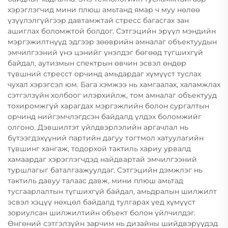
хэрэглэгчид мини плюш амьтанд ямар ч муу нөлөө
үзүүлэлгүйгээр давтамжтай стресс багасгах зан
ашиглах боломжтой болдог. Сэтгэцийн эрүүл мэндийн
мэргэжилтнүүд эдгээр зөөврийн амналаг объектуудын
эмчилгээний үнэ цэнийг үнэлдэг бөгөөд түгшихгүй
байдал, аутизмын спектрын өвчин эсвэл өндөр
түвшний стресст орчинд амьдардаг хүмүүст туслах
чухал хэрэгсэл юм. Бага хэмжээ нь хамгаалах, халамжлах
сэтгэлзүйн холбоог илэрхийлж, том амналаг объектууд
тохиромжгүй харагдах мэргэжлийн болон сургалтын
орчинд нийгэмчлэгдсэн байдалд үлдэх боломжийг
олгоно. Дэвшилтэт үйлдвэрлэлийн аргачлал нь
бүтээгдэхүүний партийн дагуу тогтмол хатуулагийн
түвшинг хангаж, тодорхой тактиль хариу урвалд
хамаардаг хэрэглэгчдэд найдвартай эмчилгээний
туршлагыг баталгаажуулдаг. Сэтгэцийн дэмжлэг нь
тактиль давуу талаас давж, мини плюш амьтад
тусгаарлалтын түгшихгүй байдал, амьдралын шилжилт
эсвэл хэцүү нөхцөл байдалд тулгарах үед хүмүүст
зориулсан шилжилтийн объект болон үйлчилдэг.
Өнгөний сэтгэлзүйн зарчим нь дизайны шийдвэрүүдэд