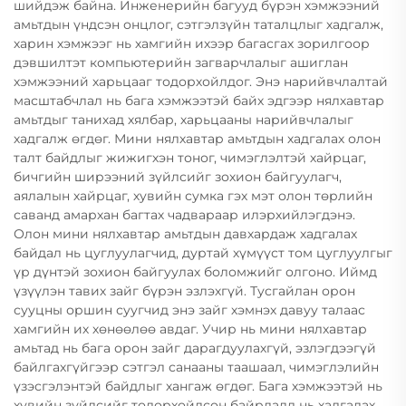
шийдэж байна. Инженерийн багууд бүрэн хэмжээний
амьтдын үндсэн онцлог, сэтгэлзүйн таталцлыг хадгалж,
харин хэмжээг нь хамгийн ихээр багасгах зорилгоор
дэвшилтэт компьютерийн загварчлалыг ашиглан
хэмжээний харьцааг тодорхойлдог. Энэ нарийвчлалтай
масштабчлал нь бага хэмжээтэй байх эдгээр нялхавтар
амьтдыг танихад хялбар, харьцааны нарийвчлалыг
хадгалж өгдөг. Мини нялхавтар амьтдын хадгалах олон
талт байдлыг жижигхэн тоног, чимэглэлтэй хайрцаг,
бичгийн ширээний зүйлсийг зохион байгуулагч,
аялалын хайрцаг, хувийн сумка гэх мэт олон төрлийн
саванд амархан багтах чадвараар илэрхийлэгдэнэ.
Олон мини нялхавтар амьтдын давхардаж хадгалах
байдал нь цуглуулагчид, дуртай хүмүүст том цуглуулгыг
үр дүнтэй зохион байгуулах боломжийг олгоно. Иймд
үзүүлэн тавих зайг бүрэн эзлэхгүй. Тусгайлан орон
сууцны оршин суугчид энэ зайг хэмнэх давуу талаас
хамгийн их хөнөөлөө авдаг. Учир нь мини нялхавтар
амьтад нь бага орон зайг дарагдуулахгүй, эзлэгдээгүй
байлгахгүйгээр сэтгэл санааны таашаал, чимэглэлийн
үзэсгэлэнтэй байдлыг хангаж өгдөг. Бага хэмжээтэй нь
хувийн зүйлсийг тодорхойлсон байрлалд нь хадгалах