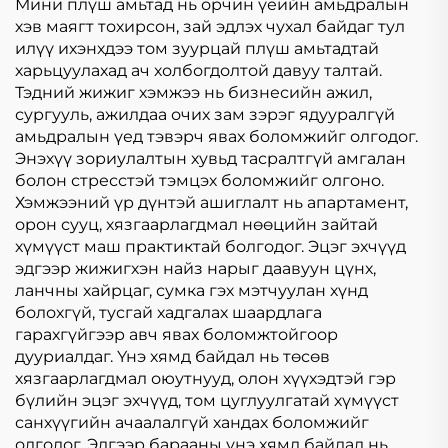
ногоон амтит
Мини плүш амьтад нь орчин үеийн амьдралын
гэрэлтүүлэгчидтэй
хэв маягт тохирсон, зай эдлэх чухал байдаг тул
зориулсан
илүү ихэнхдээ том зуурцай плүш амьтадтай
харьцуулахад ач холбогдолтой давуу талтай.
Тэдний жижиг хэмжээ нь бизнесийн ажил,
сургууль, ажилдаа очих зам зэрэг ядууралгүй
амьдралын үед тэвэрч явах боломжийг олгодог.
Энэхүү зориулалтын хувьд тасралтгүй амгалан
болон стресстэй тэмцэх боломжийг олгоно.
Хэмжээний үр дүнтэй ашиглалт нь апартамент,
орон сууц, хязгаарлагдмал нөөцийн зайтай
хүмүүст маш практиктай болгодог. Эцэг эхчүүд
эдгээр жижигхэн найз нарыг даавуун цүнх,
ланчны хайрцаг, сумка гэх мэтчуулан хүнд
болохгүй, тусгай хадгалах шаардлага
гарахгүйгээр авч явах боломжтойгоор
дууриалдаг. Үнэ хямд байдал нь төсөв
хязгаарлагдмал оюутнууд, олон хүүхэдтэй гэр
бүлийн эцэг эхчүүд, том цуглуулгатай хүмүүст
санхүүгийн ачаалалгүй хандах боломжийг
олгодог. Эдгээр барааны үнэ хямд байдал нь