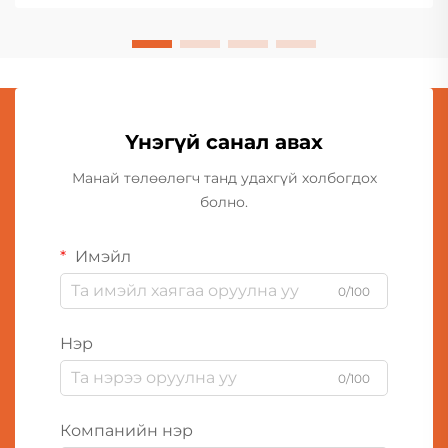
Үнэгүй санал авах
Манай төлөөлөгч танд удахгүй холбогдох
болно.
Имэйл
0/100
Нэр
0/100
Компанийн нэр