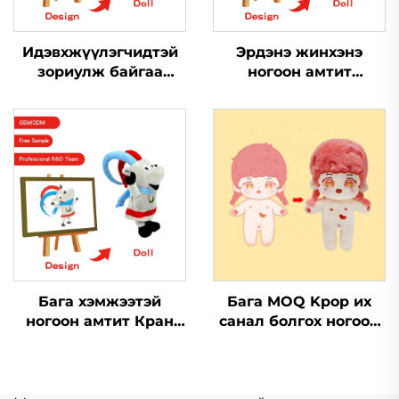
Идэвхжүүлэгчидтэй
Эрдэнэ жинхэнэ
зориулж байгаа
ногоон амтит
ногоон амтит той
мянгатай шилдэг
Пелюш ногоон амтит
ногоон амтит
үйлдвэрлэгч шилдэг
гэрэлтүүлэг ногоон
лого ногоон амтит
амтит той
ням ногоон амтит той
Бага хэмжээтэй
Бага MOQ Kpop их
ногоон амтит Кран
санал болгох ногоон
машин чихрийн
амтит ногоон амтит
ногоон амтит той
гэрэлтүүлэгчидтэй
Мөөгийн уулзах
зориулсан