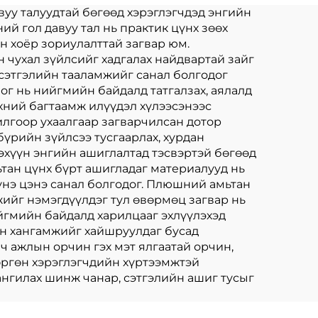
ногоон амтит
вуу талуудтай бөгөөд хэрэглэгчдэд энгийн
ий гол давуу тал нь практик цүнх зөөх
гэрэлтүүлэгчидтэй
н хоёр зориулалттай загвар юм.
зориулсан
 чухал зүйлсийг хадгалах найдвартай зайг
 сэтгэлийн тааламжийг санал болгодог
ог нь нийгмийн байдалд татгалзах, аялалд
хний багтаамж илүүдэл хүлээсэнээс
илгоор ухаалгаар загварчилсан дотор
бүрийн зүйлсээ тусгаарлах, хурдан
эхүүн энгийн ашиглалтад тэсвэртэй бөгөөд
ьтан цүнх бүрт ашигладаг материалууд нь
ы үнэ цэнэ санал болгодог. Плюшний амьтан
жийг нэмэгдүүлдэг тул өвөрмөц загвар нь
ийгмийн байдалд харилцааг эхлүүлэхэд
ган хангамжийг хайшруулдаг бусад
лч ажлын орчин гэх мэт ялгаатай орчин,
өргөн хэрэглэгчдийн хүртээмжтэй
ангилах шинж чанар, сэтгэлийн ашиг тусыг