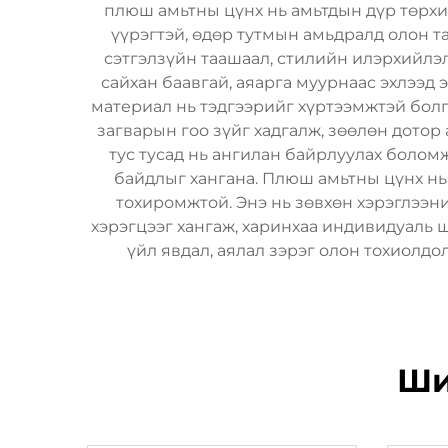
плюш амьтны цүнх нь амьтдын дүр төрхий
үүрэгтэй, өдөр тутмын амьдралд олон т
сэтгэлзүйн таашаал, стилийн илэрхийлэл
сайхан баавгай, аяарга муурнаас эхлээд 
материал нь тэдгээрийг хүртээмжтэй бол
загварын гоо зүйг хадгалж, зөөлөн дотор 
тус тусад нь ангилан байрлуулах болом
байдлыг хангана. Плюш амьтны цүнх нь х
тохиромжтой. Энэ нь зөвхөн хэрэглээн
хэрэгцээг хангаж, харинхаа индивидуаль 
үйл явдал, аялал зэрэг олон тохиолдо
Ши