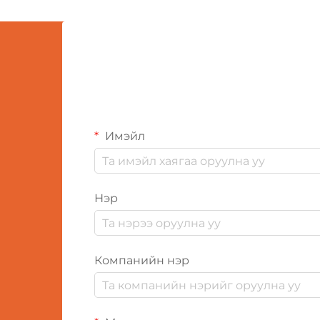
эзэлдэг...
Имэйл
Нэр
Компанийн нэр