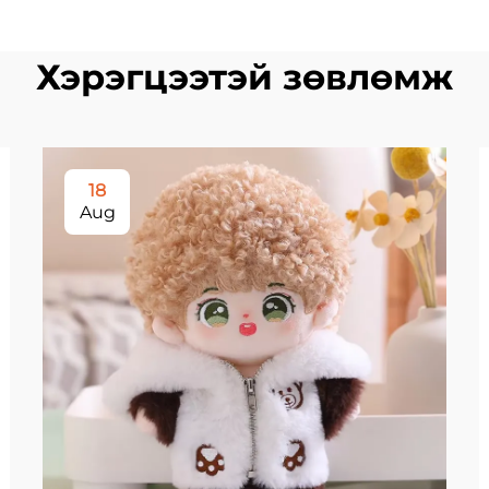
Хэрэгцээтэй зөвлөмж
18
Aug