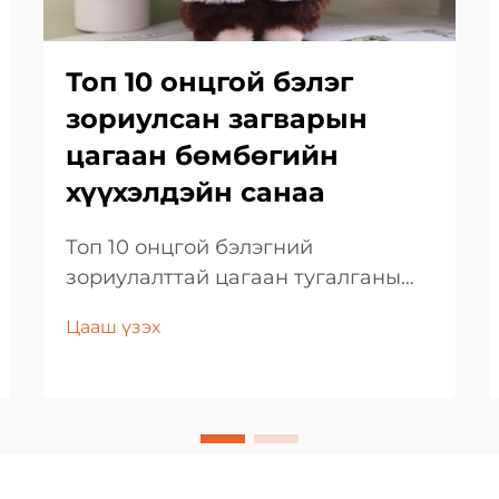
Топ 10 онцгой бэлэг
зориулсан загварын
цагаан бөмбөгийн
хүүхэлдэйн санаа
Топ 10 онцгой бэлэгний
зориулалттай цагаан тугалганы
хүүхэлдэйн санаа Олон нийтийн
Цааш үзэх
хэрэглээтэй бэлэг олох нь хэцүү
байдаг. Энд л...