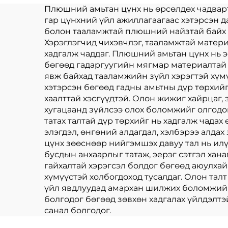
сме
Плюшний амьтан цүнх нь өрсөлдөх чадварта
гар цүнхний үйл ажиллагаагаас хэтэрсэн д
болон тааламжтай плюшний найзтай байх х
Хэрэглэгчид чихэвчлэг, тааламжтай матер
хадгалж чаддаг. Плюшний амьтан цүнх нь 
бөгөөд гадаргуугийн мягмар материалтай т
явж байхад тааламжийн зүйл хэрэгтэй хүм
хэтэрсэн бөгөөд гадны амьтны дүр төрхий
хаалттай хэсгүүдтэй. Олон жижиг хайрцаг,
хугацаанд зүйлсээ олох боломжийг олгодо
татах талтай дүр төрхийг нь хадгалж чада
элэгдэл, өнгөний алдагдал, хэлбэрээ алдах
цүнх зөөснөөр нийгэмшэх давуу тал нь илү
бусдын анхаарлыг татаж, эерэг сэтгэл хан
гайхалтай хэрэгсэл болдог бөгөөд аюулхай
хүмүүстэй холбогдоход тусалдаг. Олон тал
үйл явдлуудад амархан шилжих боломжийг
болгодог бөгөөд зөвхөн хадгалах үйлдэлтэ
санал болгодог.