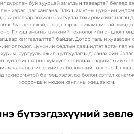
г дүрслэн буй зуурцай амьтдын таавартай бөгөөд зэ
алын хэрэгцээг хангана. Плюш амьтны цүнхний үндсэн 
, байрлалаар зохион байгуулах тохиромжийг нэгэн до
элбэг бус эрвээхэй, панда зэрэг гайхамшигтай амьтд
гоно. Плюш амьтны цүнхний технологийн онцлогт өнд
агшаар хамгаалалттай байдаг. Дотор талын хуваасан 
жийг олгодог. Цүнхний оёдлын дэвшилтэт аргачлал нь 
урим, сургууль, ажил, цуглуулагчид, санах ойн бэлэ
ий зүйл биш харин хүмүүст харилцах сэдвийг бий бол
шинж чанарыг илэрхийлэх боломжийг олгоно. Плюш а
лд тохиромжтой бөгөөд хэрэглээ болон сэтгэл ханамж
хоорондын модон хангины жишээ юм.
нэ бүтээгдэхүүний зөвл