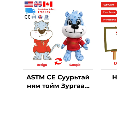
ASTM CE Суурьтай
Н
ням тойм Зургаан
онстай суурьтай
т
ням тойм
жи
Худалдаатай
ши