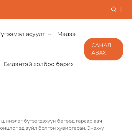
|
Түгээмэл асуулт
Мэдээ
САНАЛ
АВАХ
Бидэнтэй холбоо барих
 шинэлэг бүтээгдэхүүн бөгөөд гараар авч
онцлог эд зүйл болгон хувиргасан. Энэхүү