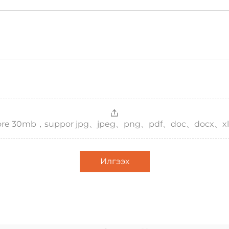
，more 30mb，suppor jpg、jpeg、png、pdf、doc、docx、xl
Илгээх