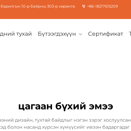
барилгын 10-р байрны 303-р хөрөнгө
+86-18217615209
дний тухай
Бүтээгдэхүүн
Сертификат
цагаан бүхий эмээ
эний дизайн, тухтай байдлыг нэгэн зэрэг хослуулсан
хэд болон насанд хүрсэн хүмүүсийг ивээн бадаргадаг 