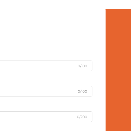
байгаа шинэ санаа бүтээлдээ
тулгуурлаж байна. Цаасан
бөмбөгний кукол нь таны
брендийг хэрэглэгчдийн сэтгэлд
ойртуулах, тэдэнд сануулах
боломжийг олгодог.
0/100
0/100
0/200