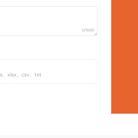
0/1000
s、xlsx、csv、txt