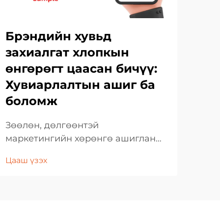
пе
бү
Брэндийн хувьд
хө
захиалгат хлопкын
өнгөрөгт цаасан бичүү:
Гай
зөв
Хувиарлалтын ашиг ба
тус
боломж
Цаа
биш
сан
Зөөлөн, дөлгөөнтэй
ауд
маркетингийн хөрөнгө ашиглан
хан
брендийн бүрэлдэхүүнийг
бай
Цааш үзэх
хувьсгалчлах нь. Өнөөгийн
маркетингийн өрсөлдөөний
орчинд брендүүд хэрэглэгчдэдээ
илүү хувийн болон сэтгэлийн
хувьд ойртож, шууд холбоо барьж