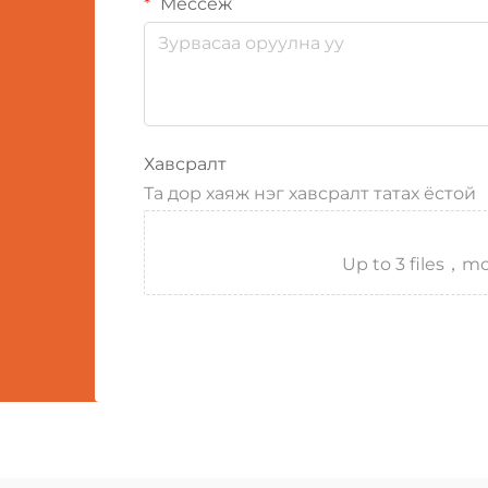
Мессеж
Хавсралт
Та дор хаяж нэг хавсралт татах ёстой
Up to 3 files