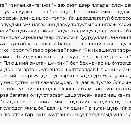
ш стич малгийн
амтит той
й ханган хангамжийн зах зээл дээр ялгарах олон да
авуу талуудыг санал болгодог. Плюшний амьтан цүнхн
плуш цомог
оёрын алинд нь сонголт хийх шаардлагагүй болгосо
иалуудын эмчилгээний давуу талуудыг ашиглаж, харин
энгийн цүнхнүүдтэй харьцуулахад илүү дээд түвшний
эмтрэх харилцаагаар стрессыг бууруулдаг. Энэ онцл
үүст тусгайлан ашигтай байдаг. Плюшний амьтан цүн
г хохироолгүйгээр орон зайг хамгийн их ашиглах зор
 зохион байгуулалтын онцлогууд нь хэрэглэгчдэд янз 
г. Плюшний амьтан цүнхний бат бөх чанар нь бүтээгд
х өндөр чанартай бүтээцээс шалтгаалдаг. Плюшний ам
 зэргийг эсэргүүцдэг тул хэрэглэгчдэд урт хугацаан
ү ойр дотны мэт санагдах, харилцааг эхлүүлэх болом
амжийг тусгайлан татдаг. Плюшний амьтан цүнх нь н
раа багатай хүмүүст эсвэл цэцэглэсэн, өвөрмөц хан
т байдал нь плюшний амьтан цүнхийг сургууль, бүтээ
 олгодог. Хямд байдал нь плюшний амьтан цүнхийг 
й люкстай гар цүнхнүүдтэй харьцуулахад хямд үнээр 