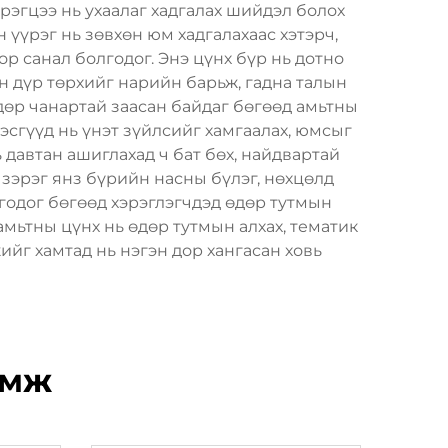
рэгцээ нь ухаалаг хадгалах шийдэл болох
үүрэг нь зөвхөн юм хадгалахаас хэтэрч,
р санал болгодог. Энэ цүнх бүр нь дотно
ын дүр төрхийг нарийн барьж, гадна талын
өр чанартай заасан байдаг бөгөөд амьтны
хэсгүүд нь үнэт зүйлсийг хамгаалах, юмсыг
давтан ашиглахад ч бат бөх, найдвартай
г зэрэг янз бүрийн насны бүлэг, нөхцөлд
годог бөгөөд хэрэглэгчдэд өдөр тутмын
мьтны цүнх нь өдөр тутмын алхах, тематик
ийг хамтад нь нэгэн дор хангасан ховь
өмж