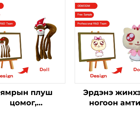
ямрын плуш
Эрдэнэ жинх
цомог,
ногоон амт
одорхойлсон
мянгатай шил
нж хөлбөмбөг,
ногоон амт
мшгэгч магь,
гэрэлтүүлэг но