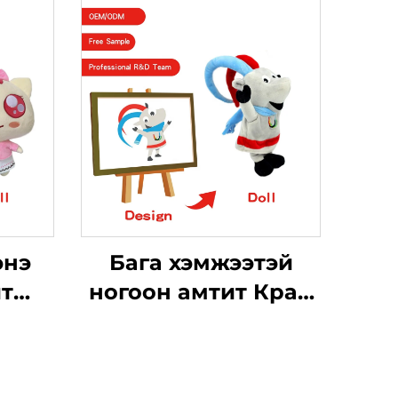
энэ
Бага хэмжээтэй
ит
ногоон амтит Кран
дэг
машин чихрийн
ит
ногоон амтит той
гоон
Мөөгийн уулзах