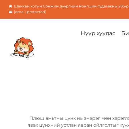
Шанхай хотын Сонжин дүүргийн Ронгшин гудамжны 285-р 
[email protected]
Нүүр хуудас
Би
Плюш амьтны цүнх нь энэрэг мөн хэрэглэ
явах цүнхний устлан явсан ойлголтыг хүү