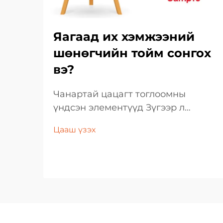
Яагаад их хэмжээний
шөнөгчийн тойм сонгох
вэ?
Чанартай цацагт тоглоомны
үндсэн элементүүд Зүгээр л
тавцан дээрх хамгийн гоё
Цааш үзэх
царайтай цацагт тоглоомыг
сонгохоос илүү нарийн шалгуур
үзүүлэлтүүдтэй байдаг. Эдгээр
тоглоомнууд нь хүүхдийн
тоглоомны хайрцаг болон олон
насанд хүрсэн цуглуулагчдын
цонхны тавилд онцгой байр суурь