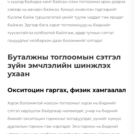
ч хүүхэд байхдаа хамт байсан слон тоглоомоо орон дээрээ
хэвээр нь авчирч байжээ. Хүмүүс ихэвчлэн тэдгээрийг
бүсэлж байж туршлагатай үеийг туулж чаддаг гэж ярьдаг
байжээ. Эдгээр бага зэрэг тоглоомнууд нь биднийг
түүхэнтэйгээ холбоотой байлгаж, өдөр тутмын сэтгэл
гашуудлыг хялбархан даах боломжийг олгодог.
Буталжны тоглоомын сэтгэл
зүйн эмчлэлийн шинжлэх
ухаан
Окситоцин гаргах, физик хамгаалал
Хүрэх боломжтой ноосон тоглоомыг хүрэх нь биднийг
сэтгэл хөдлүүлэх байдлаар нөлөөлдөг, учир нь бидний
биеийг окситоцин гормоныг ялгаруулдаг, үүнийг хүмүүс
дурлалын гормон гэж нэрлэдэг. Энэ гормон нь бидний
итгэл үнэмшил, холбоог нэмэгдүүлж, стресс, айдасыг үл