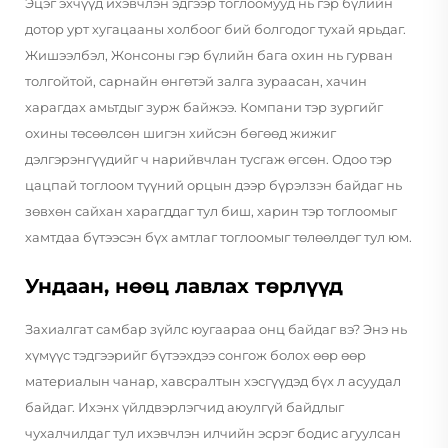
Эцэг эхчүүд ихэвчлэн эдгээр тоглоомууд нь гэр бүлийн
дотор урт хугацааны холбоог бий болгодог тухай ярьдаг.
Жишээлбэл, Жонсоны гэр бүлийн бага охин нь гурван
толгойтой, сарнайн өнгөтэй залга зураасан, хачин
харагдах амьтдыг зурж байжээ. Компани тэр зургийг
охины төсөөлсөн шигэн хийсэн бөгөөд жижиг
дэлгэрэнгүүдийг ч нарийвчлан тусгаж өгсөн. Одоо тэр
цацпай тоглоом түүний орцын дээр бүрэлзэн байдаг нь
зөвхөн сайхан харагддаг тул биш, харин тэр тоглоомыг
хамтдаа бүтээсэн бүх амтлаг тоглоомыг төлөөлдөг тул юм.
Ундаан, нөөц лавлах төрлүүд
Захиалгат самбар зүйлс юугаараа онц байдаг вэ? Энэ нь
хүмүүс тэдгээрийг бүтээхдээ сонгож болох өөр өөр
материалын чанар, хавсралтын хэсгүүдэд бүх л асуудал
байдаг. Ихэнх үйлдвэрлэгчид аюулгүй байдлыг
чухалчилдаг тул ихэвчлэн илчийн эсрэг бодис агуулсан