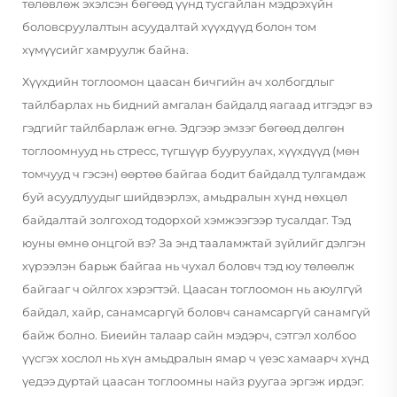
төлөвлөж эхэлсэн бөгөөд үүнд тусгайлан мэдрэхүйн
боловсруулалтын асуудалтай хүүхдүүд болон том
хүмүүсийг хамруулж байна.
Хүүхдийн тоглоомон цаасан бичгийн ач холбогдлыг
тайлбарлах нь бидний амгалан байдалд яагаад итгэдэг вэ
гэдгийг тайлбарлаж өгнө. Эдгээр эмзэг бөгөөд дөлгөн
тоглоомнууд нь стресс, түгшүүр бууруулах, хүүхдүүд (мөн
томчууд ч гэсэн) өөртөө байгаа бодит байдалд тулгамдаж
буй асуудлуудыг шийдвэрлэх, амьдралын хүнд нөхцөл
байдалтай золгоход тодорхой хэмжээгээр тусалдаг. Тэд
юуны өмнө онцгой вэ? За энд тааламжтай зүйлийг дэлгэн
хүрээлэн барьж байгаа нь чухал боловч тэд юу төлөөлж
байгааг ч ойлгох хэрэгтэй. Цаасан тоглоомон нь аюулгүй
байдал, хайр, санамсаргүй боловч санамсаргүй санамгүй
байж болно. Биеийн талаар сайн мэдэрч, сэтгэл холбоо
үүсгэх хослол нь хүн амьдралын ямар ч үеэс хамаарч хүнд
үедээ дуртай цаасан тоглоомны найз руугаа эргэж ирдэг.