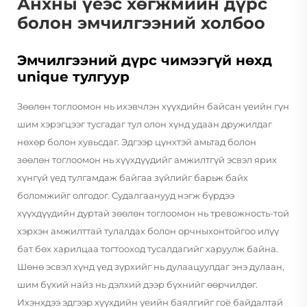
Анхны үеэс хөгжмийн дүрс
болон эмчилгээний холбоо
Эмчилгээний дүрс чимээгүй нөхд
unique тулгуур
Зөөлөн тоглоомон нь ихэвчлэн хүүхдийн байсан үеийн гүн
шим хэрэгцээг тусгадаг тул олон хүнд удаан дружилдаг
нөхөр болон хувьсдаг. Эдгээр цүнхтэй амьтад болон
зөөлөн тоглоомон нь хүүхдүүдийг амжилтгүй эсвэл ярих
хүнгүй үед тулгамдаж байгаа зүйлийг барьж байх
боломжийг олгодог. Судалгаанууд нэгж бүрдээ
хүүхдүүдийн дуртай зөөлөн тоглоомон нь тревожность-той
хэрхэн амжилттай тулалдах болон орчныхонтойгоо илүү
бат бөх харилцаа тогтооход тусалдагийг харуулж байна.
Шөнө эсвэл хүнд үед зүрхийг нь дулаацуулдаг энэ дулаан,
шим бүхий найз нь дэлхий дээр бүхнийг өөрчилдөг.
Ихэнхдээ эдгээр хүүхдийн үеийн баялгийг гоё байдалтай