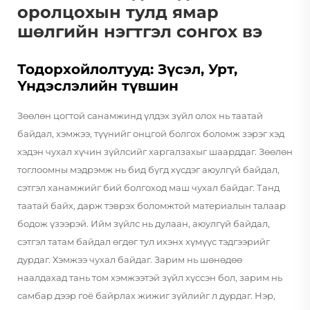
оролцохын тулд ямар
шөлгийн нэгтгэл сонгох вэ
Тодорхойлолтууд: Зүсэл, Урт,
Үндэслэлийн түвшин
Зөөлөн цогтой санамжинд үлдэх зүйл олох нь таатай
байдал, хэмжээ, түүнийг онцгой болгох боломж зэрэг хэд
хэдэн чухал хүчин зүйлсийг харгалзахыг шаарддаг. Зөөлөн
тоглоомны мэдрэмж нь бид бүгд хүсдэг аюулгүй байдал,
сэтгэл ханамжийг бий болгоход маш чухал байдаг. Танд
таатай байх, дарж тэврэх боломжтой материалын талаар
бодож үзээрэй. Ийм зүйлс нь дулаан, аюулгүй байдал,
сэтгэл татам байдал өгдөг тул ихэнх хүмүүс тэдгээрийг
дурдаг. Хэмжээ чухал байдаг. Зарим нь шөнөдөө
наалдахад тань том хэмжээтэй зүйл хүссэн бол, зарим нь
самбар дээр гоё байрлах жижиг зүйлийг л дурдаг. Нэр,