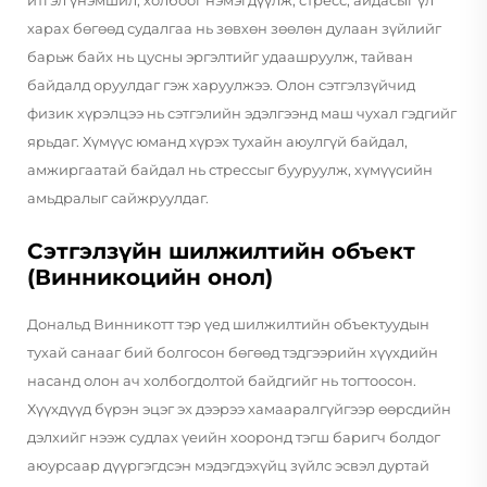
харах бөгөөд судалгаа нь зөвхөн зөөлөн дулаан зүйлийг
барьж байх нь цусны эргэлтийг удаашруулж, тайван
байдалд оруулдаг гэж харуулжээ. Олон сэтгэлзүйчид
физик хүрэлцээ нь сэтгэлийн эдэлгээнд маш чухал гэдгийг
ярьдаг. Хүмүүс юманд хүрэх тухайн аюулгүй байдал,
амжиргаатай байдал нь стрессыг бууруулж, хүмүүсийн
амьдралыг сайжруулдаг.
Сэтгэлзүйн шилжилтийн объект
(Винникоцийн онол)
Дональд Винникотт тэр үед шилжилтийн объектуудын
тухай санааг бий болгосон бөгөөд тэдгээрийн хүүхдийн
насанд олон ач холбогдолтой байдгийг нь тогтоосон.
Хүүхдүүд бүрэн эцэг эх дээрээ хамааралгүйгээр өөрсдийн
дэлхийг нээж судлах үеийн хооронд тэгш баригч болдог
аюурсаар дүүргэгдсэн мэдэгдэхүйц зүйлс эсвэл дуртай