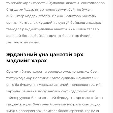
тэмдгийг харах хэрэгтэй. Худалдан авалтын сонголтоороо
бид дэлхий дээр ямар нөлөө үзүүлж буйг нь бүхэн
анхныгээр мэдэрч эхэлсэн байна. Бодитоор байгаль
орчныг хамгаалах, хүүхдийн аюулгүй байдалд анхаарал
тавьдаг брэндийг худалдан авалт хийх нь олон талаар
ашигтай бөгөөд байгаль орчныг болон гэр бүлийг
хамгаалахад тусдаг.
Эрдэнэний үнэ цэнэтэй эрх
мэдлийг харах
Сүүлчин бичил хөрөнгө оролцох эмоциональ холбоог
тогтооход амар болгодог. Сэтгэл судлалын судалгаа нь
өнгө ба бүрхүүл нь үнэндээ сэтгэлийг нөлөөлдөг гэдгийг
харуулж байна - цэнхэр өнгийн сүүлчдэд хүмүүсийг
тайвшруулдаг бол маш эвгүй бүрхүүл нь арьсанд сайхан
мэдрэмж өгдөг. Хүн түүний сүүлчин нөхрийг сонгохдоо
ямар мөрөөдөлд орж байгааг бодох хэрэгтэй. Тэд хүнд