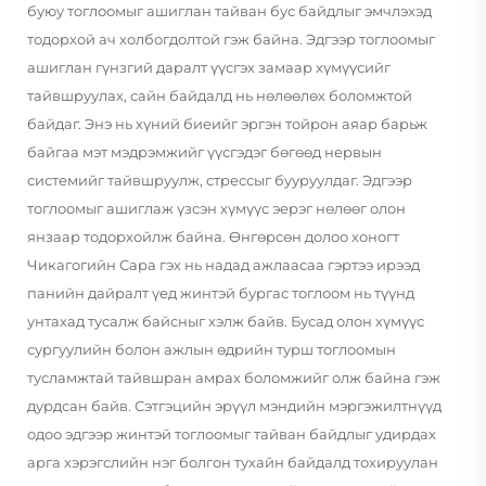
буюу тоглоомыг ашиглан тайван бус байдлыг эмчлэхэд
тодорхой ач холбогдолтой гэж байна. Эдгээр тоглоомыг
ашиглан гүнзгий даралт үүсгэх замаар хүмүүсийг
тайвшруулах, сайн байдалд нь нөлөөлөх боломжтой
байдаг. Энэ нь хүний биеийг эргэн тойрон аяар барьж
байгаа мэт мэдрэмжийг үүсгэдэг бөгөөд нервын
системийг тайвшруулж, стрессыг бууруулдаг. Эдгээр
тоглоомыг ашиглаж үзсэн хүмүүс эерэг нөлөөг олон
янзаар тодорхойлж байна. Өнгөрсөн долоо хоногт
Чикагогийн Сара гэх нь надад ажлаасаа гэртээ ирээд
панийн дайралт үед жинтэй бургас тоглоом нь түүнд
унтахад тусалж байсныг хэлж байв. Бусад олон хүмүүс
сургуулийн болон ажлын өдрийн турш тоглоомын
тусламжтай тайвшран амрах боломжийг олж байна гэж
дурдсан байв. Сэтгэцийн эрүүл мэндийн мэргэжилтнүүд
одоо эдгээр жинтэй тоглоомыг тайван байдлыг удирдах
арга хэрэгслийн нэг болгон тухайн байдалд тохируулан