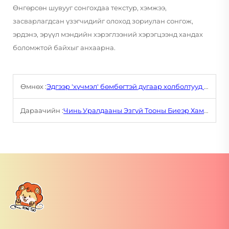
Өнгөрсөн шувууг сонгохдаа текстур, хэмжээ,
засварлагдсан үзэгчидийг олоход зориулан сонгож,
эрдэнэ, эрүүл мэндийн хэрэглээний хэрэгцээнд хандах
боломжтой байхыг анхаарна.
Өмнөх :
Эдгээр 'хүчмэл' бөмбөгтэй дугаар холболтууд яагаад залуучуудын тамирчихвэ?
Дараачийн :
Чинь Уралдааны Эзгүй Тооны Биеэр Хамт Хийх Ухаантай