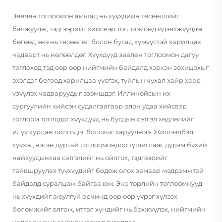
Зөөлөн тоглоомон амьтад нь хүүхдийн төсөөллийг
баяжуулж, тэдгээрийг хийсвэр тоглоомонд идэвхжүүлдэг
бөгөөд энэ нь төсөөлөл болон бусад хүмүүстэй харилцах
чадварт нь нөлөөлдөг. Хүүхдүүд зөөлөн тоглоомон дагуу
тоглоход тэд өөр өөр нийгмийн байдалд хэрхэн зохицохыг
эхэлдэг бөгөөд харилцаа үүсгэх, туйлын чухал хайр хөөр
үзүүлэх чадваруудыг эзэмшдэг. Иллинойсын их
сургуулийн хийсэн судалгаагаар олон удаа хийсвэр
тоглоом тоглодог хүүхдүүд нь бусдын сэтгэл хөдлөлийг
илүү хурдан ойлгодог болохыг харуулжээ. Жишээлбэл,
хүүхэд нэгэн дуртай тоглоомондоо түшиглаж, дүрэм бүхий
найзуудынхаа сэтгэлийг нь ойлгох, тэдгээрийг
тайвшруулах түүхүүдийг бодож олох замаар мэдрэмжтэй
байдалд суралцаж байгаа юм. Энэ төрлийн тоглоомнууд
нь хүүхдийг аюулгүй орчинд өөр өөр үүрэг хүлээх
боломжийг олгож, итгэл хүндийг нь бэхжүүлэх, нийгмийн
чадваруудыг сайжруулахад тусалдаг.