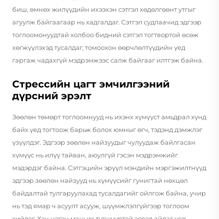
биш, өмнөх жилүүдийн ихээхэн сэтгэл хөдөлгөөнт утгыг
агуулж байгаагаар нь хадгалдаг. Сэтгэл судлаачид эдгээр
тоглоомонуудтай холбоо бидний сэтгэл тогтвортой өсөж
хөгжүүлэхэд тусалдаг, томоохон өөрчлөлтүүдийн үед
гаргаж чадахгүй мэдрэмжээс салж байгааг илтгэж байна.
Стрессийн цагт эмчилгээний
дүрсний эрэлт
Зөөлөн төмөрт тоглоомнууд нь ихэнх хүмүүст амьдрал хүнд
байх үед тогтоож барьж болох юмныг өгч, тэдэнд дэмжлэг
үзүүлдэг. Эдгээр зөөлөн найзуудыг чулуудаж байлгасан
хүмүүс нь илүү тайван, аюулгүй гэсэн мэдрэмжийг
мэдэрдэг байна. Сэтгэцийн эрүүл мэндийн мэргэжилтнүүд
эдгээр зөөлөн найзууд нь хүмүүсийг гунигтай нөхцөл
байдалтай тулгаруулахад тусалдагийг ойлгож байна, учир
нь тэд ямар ч асуулт асууж, шүүмжлэлгүйгээр тоглоом
хийдэг. Хэн нэгэн маш их түгшүүртэй эсвэл айдаг үед