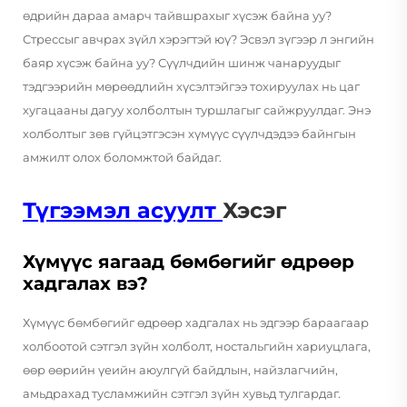
өдрийн дараа амарч тайвшрахыг хүсэж байна уу?
Стрессыг авчрах зүйл хэрэгтэй юү? Эсвэл зүгээр л энгийн
баяр хүсэж байна уу? Сүүлчдийн шинж чанаруудыг
тэдгээрийн мөрөөдлийн хүсэлтэйгээ тохируулах нь цаг
хугацааны дагуу холболтын туршлагыг сайжруулдаг. Энэ
холболтыг зөв гүйцэтгэсэн хүмүүс сүүлчдэдээ байнгын
амжилт олох боломжтой байдаг.
Түгээмэл асуулт
Хэсэг
Хүмүүс яагаад бөмбөгийг өдрөөр
хадгалах вэ?
Хүмүүс бөмбөгийг өдрөөр хадгалах нь эдгээр бараагаар
холбоотой сэтгэл зүйн холболт, ностальгийн хариуцлага,
өөр өөрийн үеийн аюулгүй байдлын, найзлагчийн,
амьдрахад тусламжийн сэтгэл зүйн хувьд тулгардаг.