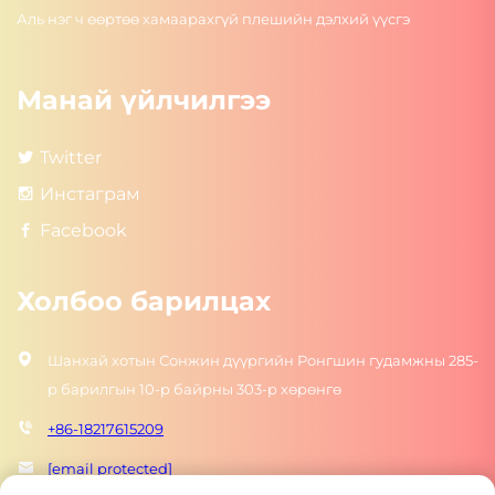
Аль нэг ч өөртөө хамаарахгүй плешийн дэлхий үүсгэ
Манай үйлчилгээ
Twitter
Инстаграм
Facebook
Холбоо барилцах
Шанхай хотын Сонжин дүүргийн Ронгшин гудамжны 285-
р барилгын 10-р байрны 303-р хөрөнгө
+86-18217615209
[email protected]