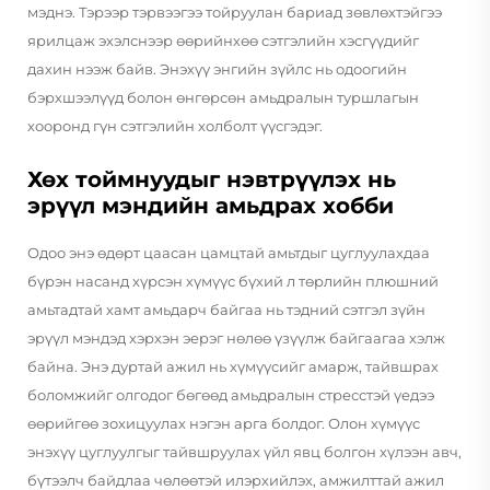
мэднэ. Тэрээр тэрвээгээ тойруулан бариад зөвлөхтэйгээ
ярилцаж эхэлснээр өөрийнхөө сэтгэлийн хэсгүүдийг
дахин нээж байв. Энэхүү энгийн зүйлс нь одоогийн
бэрхшээлүүд болон өнгөрсөн амьдралын туршлагын
хооронд гүн сэтгэлийн холболт үүсгэдэг.
Хөх тоймнуудыг нэвтрүүлэх нь
эрүүл мэндийн амьдрах хобби
Одоо энэ өдөрт цаасан цамцтай амьтдыг цуглуулахдаа
бүрэн насанд хүрсэн хүмүүс бүхий л төрлийн плюшний
амьтадтай хамт амьдарч байгаа нь тэдний сэтгэл зүйн
эрүүл мэндэд хэрхэн эерэг нөлөө үзүүлж байгаагаа хэлж
байна. Энэ дуртай ажил нь хүмүүсийг амарж, тайвшрах
боломжийг олгодог бөгөөд амьдралын стресстэй үедээ
өөрийгөө зохицуулах нэгэн арга болдог. Олон хүмүүс
энэхүү цуглуулгыг тайвшруулах үйл явц болгон хүлээн авч,
бүтээлч байдлаа чөлөөтэй илэрхийлэх, амжилттай ажил