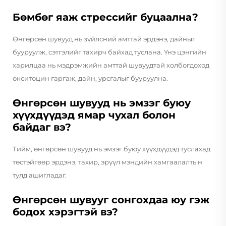
Бөмбөг яаж стрессийг буцаална?
Өнгөрсөн шувууд нь зүйлсний амттай эрдэнэ, дайныг
бууруулж, сэтгэлийг тахирч байхад туслана. Үнэ цэнгийн
харилцаа нь мэдрэмжийн амттай шувуудтай холбогдоход
окситоцин гаргаж, дайн, урсгалыг бууруулна.
Өнгөрсөн шувууд нь эмзэг буюу
хүүхдүүдэд ямар чухал болон
байдаг вэ?
Тийм, өнгөрсөн шувууд нь эмзэг буюу хүүхдүүдэд туслахад
төстэйгөөр эрдэнэ, тахир, эрүүл мэндийн хамгаалалтын
тулд ашигладаг.
Өнгөрсөн шувууг сонгохдаа юу гэж
бодох хэрэгтэй вэ?