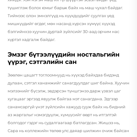
түшиглэж болох юмыг барьж байх нь маш чухал байдаг.
Тиймээс олон эмнэлгүүд нь хүүхдүүдийг суулгах үед
мишкүүдийг өгдөг, мөн насанд хүрсэн хүмүүс хүүхэд
бэлгийнхээ хуучин дуртай зүйлсийг 30-аад орчим нас
хүртэл хадгалж байдаг.
Эмзэг бүтээлүүдийн ностальгийн
үүрэг, сэтгэлийн сан
Зөөлөн цацагт тоглоомнууд нь хүүхэд байхдаа бидэнд
дулаан, сэтгэл ханамжийг санагдуулдаг шиг байна. Хуучин
мэлээнийг бүсэлж, эвдэрсэн түншгэнээ дарж үзвэл цаг
хугацааг эргээд явуулж байгаа мэт санагдана. Эдгээр
санамсаргүй үнэт зүйлсийн хажууд сууж байх нь бидний
аз жаргалыг нэмэгдүүлж, хүмүүсийг өөрт нь итгэлтэй
болгодог гэдэг нь судалгаагаар батлагдсан. Жишээ нь,
Сара нь коллежийн төлөө улс даяар шилжин очиж байсан