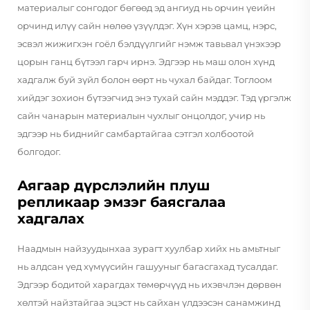
материалыг сонгодог бөгөөд эд ангиуд нь орчин үеийн
орчинд илүү сайн нөлөө үзүүлдэг. Хүн хэрэв цамц, нэрс,
эсвэл жижигхэн гоёл бэлдүүлгийг нэмж тавьвал үнэхээр
цорын ганц бүтээл гарч ирнэ. Эдгээр нь маш олон хүнд
хадгалж буй зүйл болон өөрт нь чухал байдаг. Тоглоом
хийдэг зохион бүтээгчид энэ тухай сайн мэддэг. Тэд үргэлж
сайн чанарын материалын чухлыг онцолдог, учир нь
эдгээр нь биднийг самбартайгаа сэтгэл холбоотой
болгодог.
Аягаар дүрслэлийн плуш
репликаар эмзэг баясгалаа
хадгалах
Наадмын найзуудынхаа зурагт хуулбар хийх нь амьтныг
нь алдсан үед хүмүүсийн гашууныг багасгахад тусалдаг.
Эдгээр бодитой харагдах төмөрчүүд нь ихэвчлэн дөрвөн
хөлтэй найзтайгаа эцэст нь сайхан үлдээсэн санамжинд