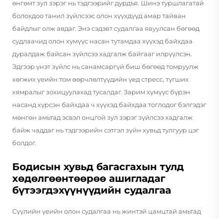
өнгөмт зул зэрэг нь тэдгээрийг дурдъя. Шинэ туршлагатай
болохдоо танил зүйлсээс олон хүүхдүүд амар тайван
байдлыг олж авдаг. Энэ сэдэвт судалгаа явуулсан бөгөөд
судлаачид олон хүмүүс насан тутамдаа хүүхэд байхдаа
дуралдаж байсан зүйлсээ хадгалж байгааг илрүүлсэн.
Эдгээр үнэт зүйлс нь санамсаргүй биш бөгөөд томруулж
хөгжих үеийн том өөрчлөлтүүдийн үед стресс, түгших
хямралыг зохицуулахад тусалдаг. Зарим хүмүүс бүрэн
насанд хүрсэн байхдаа ч хүүхэд байхдаа тоглодог бэлгэдэг
мөнгөн амьтад эсвэл онцгой зул зэрэг зүйлсээ хадгалж
байж чаддаг нь тэдгээрийн сэтгэл зүйн хувьд тулгуур цэг
болдог.
Бодисын хувьд багасгахын тулд
хөдөлгөөнтөөрөө ашигладаг
бүтээгдэхүүнүүдийн судалгаа
Сүүлийн үеийн олон судалгаа нь жинтэй цамцтай амьтад