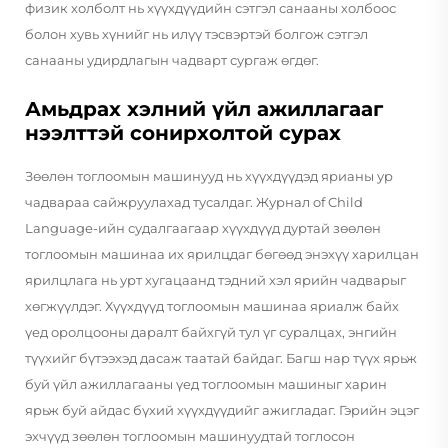
физик холболт нь хүүхдүүдийн сэтгэл санааны холбоос
болон хувь хүнийг нь илүү тэсвэртэй болгож сэтгэл
санааны удирдлагын чадварт сургаж өгдөг.
Амьдрах хэлний үйл ажиллагааг
нээлттэй сонирхолтой сурах
Зөөлөн тоглоомын машинууд нь хүүхдүүдэд ярианы ур
чадвараа сайжруулахад тусалдаг. Журнал of Child
Language-ийн судалгаагаар хүүхдүүд дуртай зөөлөн
тоглоомын машинаа их ярилцдаг бөгөөд энэхүү харилцан
ярилцлага нь урт хугацаанд тэдний хэл ярийн чадварыг
хөгжүүлдэг. Хүүхдүүд тоглоомын машинаа яриалж байх
үед оролцооны даралт байхгүй тул үг суралцах, энгийн
түүхийг бүтээхэд дасаж таатай байдаг. Багш нар түүх ярьж
буй үйл ажиллагааны үед тоглоомын машиныг харин
ярьж буй айдас бүхий хүүхдүүдийг ажигладаг. Гэрийн эцэг
эхчүүд зөөлөн тоглоомын машинуудтай тоглосон