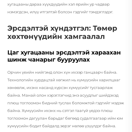
хугацааны дараа хүүхдүүдийн хэл ярийн ур чадвар
нэмэгдсэн, илүү итгэлтэй болсон гэдгийг тэмдэглэдэг.
Эрсдэлтэй хүндэтгэл: Төмөр
хөхтөнүүдийн хамгаалал
Цаг хугацааны эрсдэлтэй хараахан
шинж чанарыг бууруулах
Орчин үеийн нийгэмд олон хүн ихээр ганцаарч байна.
Технологийн хурдацтай хөгжил нь хүмүүсийн харилцааг
хөнөөлж, ихэнх насанд хүрсэн хүмүүсийг тусгаарлаж
байна. Манай олон хэрэглэгчид энэ асуудлыг шийдэхэд
плюш тоглоомон бидний туслах боломжтой гэдгийг мэдэж
байна. Хүмүүсийн ихэнх нь сэтгэл таагүй үедээ плюш
тоглоомон дагуулан барьдаг бөгөөд судалгаагаар ийм юм
хүмүүсийн бодит байдалд эерэг нөлөө үзүүлдэг байна.