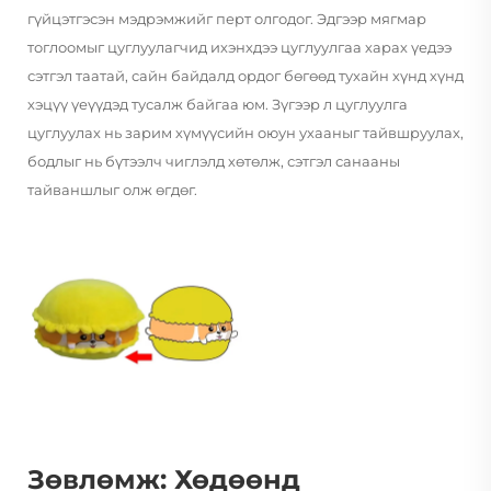
гүйцэтгэсэн мэдрэмжийг перт олгодог. Эдгээр мягмар
тоглоомыг цуглуулагчид ихэнхдээ цуглуулгаа харах үедээ
сэтгэл таатай, сайн байдалд ордог бөгөөд тухайн хүнд хүнд
хэцүү үеүүдэд тусалж байгаа юм. Зүгээр л цуглуулга
цуглуулах нь зарим хүмүүсийн оюун ухааныг тайвшруулах,
бодлыг нь бүтээлч чиглэлд хөтөлж, сэтгэл санааны
тайваншлыг олж өгдөг.
Зөвлөмж: Хөдөөнд