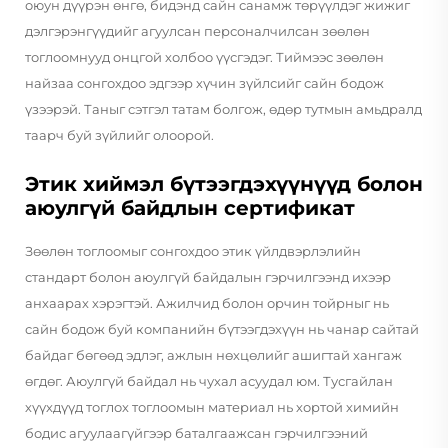
оюун дүүрэн өнгө, бидэнд сайн санамж төрүүлдэг жижиг
дэлгэрэнгүүдийг агуулсан персоналчилсан зөөлөн
тоглоомнууд онцгой холбоо үүсгэдэг. Тиймээс зөөлөн
найзаа сонгохдоо эдгээр хүчин зүйлсийг сайн бодож
үзээрэй. Таныг сэтгэл татам болгож, өдөр тутмын амьдралд
таарч буй зүйлийг олоорой.
Этик хиймэл бүтээгдэхүүнүүд болон
аюулгүй байдлын сертификат
Зөөлөн тоглоомыг сонгохдоо этик үйлдвэрлэлийн
стандарт болон аюулгүй байдалын гэрчилгээнд ихээр
анхаарах хэрэгтэй. Ажилчид болон орчин тойрныг нь
сайн бодож буй компанийн бүтээгдэхүүн нь чанар сайтай
байдаг бөгөөд эдлэг, ажлын нөхцөлийг ашигтай хангаж
өгдөг. Аюулгүй байдал нь чухал асуудал юм. Тусгайлан
хүүхдүүд тоглох тоглоомын материал нь хортой химийн
бодис агуулаагүйгээр баталгаажсан гэрчилгээний