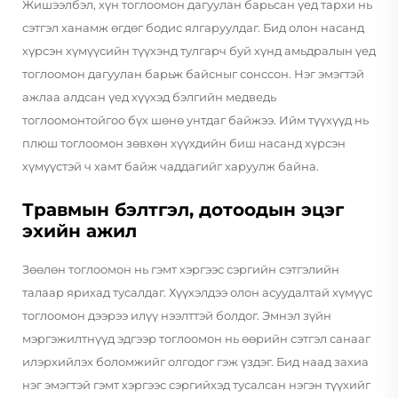
Жишээлбэл, хүн тоглоомон дагуулан барьсан үед тархи нь
сэтгэл ханамж өгдөг бодис ялгаруулдаг. Бид олон насанд
хүрсэн хүмүүсийн түүхэнд тулгарч буй хүнд амьдралын үед
тоглоомон дагуулан барьж байсныг сонссон. Нэг эмэгтэй
ажлаа алдсан үед хүүхэд бэлгийн медведь
тоглоомонтойгоо бүх шөнө унтдаг байжээ. Ийм түүхүүд нь
плюш тоглоомон зөвхөн хүүхдийн биш насанд хүрсэн
хүмүүстэй ч хамт байж чаддагийг харуулж байна.
Травмын бэлтгэл, дотоодын эцэг
эхийн ажил
Зөөлөн тоглоомон нь гэмт хэргээс сэргийн сэтгэлийн
талаар ярихад тусалдаг. Хүүхэлдээ олон асуудалтай хүмүүс
тоглоомон дээрээ илүү нээлттэй болдог. Эмнэл зүйн
мэргэжилтнүүд эдгээр тоглоомон нь өөрийн сэтгэл санааг
илэрхийлэх боломжийг олгодог гэж үздэг. Бид наад захиа
нэг эмэгтэй гэмт хэргээс сэргийхэд тусалсан нэгэн түүхийг