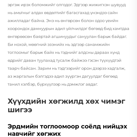
эргэж ирэх боломжийг олгодог. Эдгээр жижигхэн шувууд
нь амьтныг алдах өвдөлтийг багасгахад үнэндээ сайн
ажилладаг байна. Энэ нь өнгөрсөн болон одоо үеийн
хоорондох дамнуурын адил үйлчилдэг бөгөөд бид хамтдаа
өнгөрөөсөн баяртай агшинуудыг сануулан барьж байдаг.
Би нохой, мөөгний эзэнийх нь эдгээр санамжийн
тоглоомыг барьж байх нь тэднийг алдсны дараах хүнд
өдрийг даван туулахад тусалж байжээ гэсэн түүхүүдтэй
таарч байсан. Зарим нь тэдгээрийг орон дээрээ хадгалж,
аз жаргалын бэлгэдээ адил зүүргэн дагуулдаг бөгөөд
танил хэлбэр, бүрхүүлээр нь дэмжлэг авдаг.
Хүүхдийн хөгжилд хөх чимэг
шигээ
Эрдмийн тоглоомоор соёлд нийцэх
навчийг хөгжих