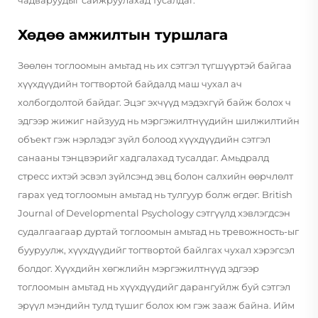
Хөдөө амжилтын туршлага
Зөөлөн тоглоомын амьтад нь их сэтгэл түгшүүртэй байгаа
хүүхдүүдийн тогтвортой байдалд маш чухал ач
холбогдолтой байдаг. Эцэг эхчүүд мэдэхгүй байж болох ч
эдгээр жижиг найзууд нь мэргэжилтнүүдийн шилжилтийн
объект гэж нэрлэдэг зүйл болоод хүүхдүүдийн сэтгэл
санааны тэнцвэрийг хадгалахад тусалдаг. Амьдралд
стресс ихтэй эсвэл зүйлсэнд эвц болон салхийн өөрчлөлт
гарах үед тоглоомын амьтад нь тулгуур болж өгдөг. British
Journal of Developmental Psychology сэтгүүлд хэвлэгдсэн
судалгаагаар дуртай тоглоомын амьтад нь тревожность-ыг
бууруулж, хүүхдүүдийг тогтвортой байлгах чухал хэрэгсэл
болдог. Хүүхдийн хөгжлийн мэргэжилтнүүд эдгээр
тоглоомын амьтад нь хүүхдүүдийг дарангуйлж буй сэтгэл
эрүүл мэндийн тулд түшиг болох юм гэж зааж байна. Ийм