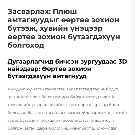
Засварлах: Плюш
амтагнуудыг өөртөө зохион
бүтээж, хувийн үнэцээр
өөртөө зохион бүтээгдэхүүн
болгоход
Дугаарлагчид бичсэн зургуудаас 3D
найздаар: Өөртөө зохион
бүтээгдэхүүн амтагнууд
Хүүхдүүд юу нэгэн гайхалтай зураг татаад тэр нь бодит
цацпай тоглоом болон хувирч байхыг үзэхэд тэдний
төсөөллийг үгээр илэрхийлэхээс хэтэрсэн аргаар бодит
болгодог. Эдгээр онцгой тоглоомны үйлдвэрлэгчид энгийн
зураг бүтээлийг хүүхдийн төсөөлөлд тусгагдсан юу ч
болгож, эвтэй, дарж болохуйц хувилбарт шилжүүлдэг.