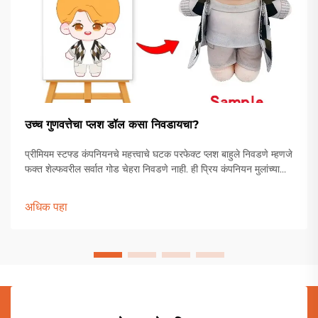
उच्च गुणवत्तेचा प्लश डॉल कसा निवडायचा?
प्रीमियम स्टफ्ड कंपनियनचे महत्त्वाचे घटक परफेक्ट प्लश बाहुले निवडणे म्हणजे
फक्त शेल्फवरील सर्वात गोड चेहरा निवडणे नाही. ही प्रिय कंपनियन मुलांच्या
खेळण्यांच्या पेटीपासून ते प्रौढ संग्राहकांच्या प्रदर्शनापर्यंत विशेष स्थान
राखतात.
अधिक पहा