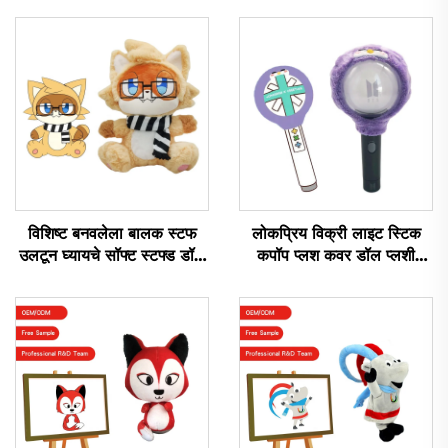
विशिष्ट बनवलेला बालक स्टफ
लोकप्रिय विक्री लाइट स्टिक
उलटून घ्यायचे सॉफ्ट स्टफ्ड डॉल
कपॉप प्लश कवर डॉल प्लशी
लोलक निर्माते विशिष्ट लोलक
खेळणी पॉप स्टारच्या भक्तांसाठी
खेळणे
संगीत समारंभासाठी