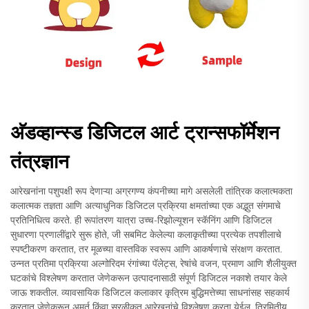
अ‍ॅडव्हान्स्ड डिजिटल आर्ट ट्रान्सफॉर्मेशन
तंत्रज्ञान
आरेखनांना पशुपक्षी रूप देणाऱ्या अग्रगण्य कंपनीच्या मागे असलेली तांत्रिक कलात्मकता
कलात्मक तज्ञता आणि अत्याधुनिक डिजिटल प्रक्रिया क्षमतांच्या एक अद्भुत संगमाचे
प्रतिनिधित्व करते. ही रूपांतरण यात्रा उच्च-रिझोल्यूशन स्कॅनिंग आणि डिजिटल
सुधारणा प्रणालींद्वारे सुरू होते, जी सबमिट केलेल्या कलाकृतीच्या प्रत्येक तपशीलाचे
स्पष्टीकरण करतात, तर मूळच्या वास्तविक स्वरूप आणि आकर्षणाचे संरक्षण करतात.
उन्नत प्रतिमा प्रक्रिया अल्गोरिदम रंगांच्या पॅलेट्स, रेषांचे वजन, प्रमाण आणि शैलीयुक्त
घटकांचे विश्लेषण करतात जेणेकरून उत्पादनासाठी संपूर्ण डिजिटल नकाशे तयार केले
जाऊ शकतील. व्यावसायिक डिजिटल कलाकार कृत्रिम बुद्धिमत्तेच्या साधनांसह सहकार्य
करतात जेणेकरून अमूर्त किंवा सरळीकृत आरेखनांचे विश्लेषण करता येईल, त्रिमितीय