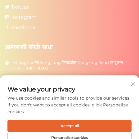
Twitter
Instagram
Facebook
आमच्याशी संपर्क साधा
Shanghai च्या Songjiang जिल्ह्यातील Rongxing Road वर दुकान
क्रमांक 10#, कक्ष 303
+86-18217615209
[email protected]
We value your privacy
We use cookies and similar tools to provide our services.
पाठवा
If you don't want to accept all cookies, click Personalize
cookies.
Accept all
कॉपीराइट © 2025 शंघाई रोंग्टुओ टॉयज कंपनी लिमिटेड. सर्व हक्क राखून.
गोपनीयता धोरण
Personalize cookies