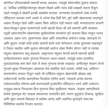
श्रेणीभर परिचयासंबंधी सामग्री मानक असतात, ज्यामुळे संवेदनशील मुलांना संभाव्य
अॅलर्जिक प्रतिक्रियांपासून संरक्षण मिळते आणि त्याच वेळी लक्झरी भावना टिकून
राहते ज्यामुळे हे खेळणी इतकी आकर्षक बनतात. भरण्याच्या घटकांमध्ये उच्च-दर्जाचे
पॉलिएस्टर फायबर भरणे असते जे अनेक वेळा मिठी देणे, धुणे आणि खेळण्याच्या सत्रांद्वारे
आकार टिकवून ठेवते आणि आकार किंवा अप्रिय गाठी गमावत नाही. मान्यताप्राप्त चाचणी
संघटनांकडून सुरक्षा प्रमाणपत्रे याची खात्री देतात की सर्व सामग्री आणि बांधकाम
पद्धती आंतरराष्ट्रीय खेळण्यांच्या सुरक्षिततेच्या मानकांना पूर्ण करतात किंवा त्याहून जास्त
असतात, लहान भाग, गुदमरण्याचा धोका आणि रासायनिक संयोजन यासह. कापडाचे रंग
आणि मुद्रण स्याही यांची कठोर चाचणी केली जाते जेणेकरून अनेक धुण्याच्या चक्रांद्वारे
ते जिवंत राहतील आणि मुलांना कोणताही आरोग्य धोका निर्माण होणार नाही जे त्यांच्या
पशुरूप खेळण्यांना चावू शकतात. आकृत्यांना पशुरूप देणारी कंपनी सामग्री खरेदी
प्रक्रियेदरम्यान कठोर गुणवत्ता नियंत्रण उपाय राबवते, ज्यामुळे फक्त प्रमाणित
पुरवठादारांसह काम केले जाते जे सतत गुणवत्ता मानके राखतात. आगीपासून संरक्षण देणारे
गुणधर्म सुरक्षा नियमांनुसार आवश्यक तेथे समाविष्ट केले जातात, तरीही मऊ, आलिंगन
करण्यायोग्य बनावट टिकून राहते जी प्रीमियम पशुरूप खेळण्यांची ओळख आहे.
पर्यावरणाची जाणीव सामग्रीच्या निवडीला प्रेरित करते, ज्यामध्ये अनेक कंपन्या
पर्यावरणावरील परिणाम कमी करण्यासाठी पुनर्वापरित पॉलिएस्टर भरणे आणि पर्यावरण-
अनुकूल कापड निवडतात बिना गुणवत्ता किंवा सुरक्षितता गमावत. उत्कृष्ट सामग्रीमध्ये
केलेले गुंतवणूक थेट ग्राहक समाधानात रूपांतरित होते, कारण कुटुंबांना टिकाऊ, सुरक्षित
आणि सुंदर स्मारके मिळतात जे वर्षांच्या आनंद आणि भावनिक मूल्यांद्वारे स्वत:च्या
निर्मितीच्या खर्चाचे निरसन करतात.