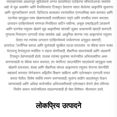
तंत्रज्ञानाच्या आधारभूत सुविधेमध्ये उन्नत छायाचित्र प्रक्रिया सॉफ्टवेअरचा समावेश
आहे जे मूळ आकर्षण आणि वैयक्तिकता टिकवून ठेवताना सादर केलेल्या आकृतींचे सुधारणा
आणि सुस्पष्टीकरण करते. डिजिटल कलाकार स्वयंचलित प्रणालींसह काम करतात आणि
प्रत्येक सानुकूल प्लश खेळण्यासाठी तपशीलवार नमुने आणि तपशील तयार करतात.
उत्पादन प्रक्रियेमध्ये संगणक-नियंत्रित कटिंग मशीन्स, अचूक एम्ब्रॉइडरी उपकरणे
आणि प्रत्येक पशुरूप खेळणे मूळ आकृतीच्या साराशी जुळत असल्याची खात्री करणारी
गुणवत्ता नियंत्रण प्रणाली यांचा समावेश आहे. आधुनिक कंपन्या ज्या आकृत्यांना पशुरूप
देतात त्या त्यांच्या उत्पादन प्रक्रियेमध्ये पर्यावरणास अनुकूल सामग्री,
हायपोअॅलर्जेनिक कापड आणि मुलांसाठी सुरक्षित घटक वापरतात. या सेवेचा वापर फक्त
भेटवस्तू देण्यापुरता मर्यादित न राहता थेरपीसाठी, शैक्षणिक साधनांसाठी आणि आठवणी
टिकवून ठेवण्यासाठी होतो. पालक त्यांच्या मुलांच्या सर्जनशील अभिव्यक्तींना अमर
करण्यासाठी या सेवेचा वापर करतात, तर थेरपिस्ट काउन्सेलिंग सत्रांमध्ये सानुकूल प्लश
खेळणी वापरतात. शाळा आणि शैक्षणिक संस्था आकृत्यांना पशुरूप देणाऱ्या कंपनींशी
सहकार्य करतात जेणेकरून अद्वितीय शिक्षण साहित्य आणि प्रोत्साहन प्रणाली तयार
करता येतील. विशेष संधींचे स्मरण करण्यासाठी, मुलांना कठीण बदलांमधून घेऊन
जाण्यासाठी आणि अधिक सर्जनशील अभिव्यक्तीसाठी प्रोत्साहन देणारे ठोस परिणाम
निर्माण करून सर्जनशीलता वाढवण्यासाठी ही सेवा विशेषतः मौल्यवान ठरते.
लोकप्रिय उत्पादने