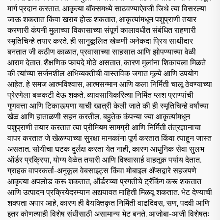
मार्ग प्रदान करतात. आकृत्या बॉक्समध्ये साठवण्याऐवजी जिथे त्या विसरल्या
जाऊ शकतात किंवा खराब होऊ शकतात, आकृत्यांमधून पशुप्राणी तयार
करणारी कंपनी मुलाच्या विकासाच्या संपूर्ण कालावधीत संबंधित राहणारी
स्मृतिचिन्हे तयार करते. ही सानुकूलित खेळणी अनेकदा प्रिय साथीदार
बनतात जी कठीण काळात, प्रवासाच्या साहसात आणि झोपण्याच्या वेळी
आराम देतात. शैक्षणिक फायदे मोठे असतात, कारण मुलांना शिकायला मिळते
की त्यांच्या सर्जनशील अभिव्यक्तींची वास्तविक जगात मूल्ये आणि उपयोग
आहेत. हे समज आत्मविश्वास, आत्मसन्मान आणि कला निर्मिती चालू ठेवण्याच्या
प्रेरणेला बळकटी देऊ शकते. व्यावसायिकरित्या निर्मित प्लश प्राण्यांची
गुणवत्ता आणि टिकाऊपणा याची खात्री केली जाते की ही स्मृतिचिन्हे वर्षांच्या
खेळ आणि हाताळणी सहन करतील. बहुतेक कंपन्या ज्या आकृत्यांमधून
पशुप्राणी तयार करतात त्या प्रीमियम सामग्री आणि निर्मिती तंत्रज्ञानाचा
वापर करतात जे खेळण्याच्या सुरक्षा मानकांना पूर्ण करतात किंवा त्याहून जास्त
असतात. सोयीचा घटक दुर्लक्ष करता येत नाही, कारण आधुनिक सेवा सुलभ
ऑर्डर प्रक्रिया, योग्य वेळेत तयारी आणि विश्वासार्ह वाहतूक पर्याय देतात.
ग्राहक वापरकर्ता-अनुकूल वेबसाइट्स किंवा मोबाइल अ‍ॅप्सद्वारे सहजपणे
आकृत्या अपलोड करू शकतात, ऑर्डरच्या प्रगतीचे ट्रॅकिंग करू शकतात
आणि उत्पादन प्रक्रियेदरम्यान अद्ययावत माहिती मिळवू शकतात. भेट देण्याची
शक्यता अपार आहे, कारण ही वैयक्तिकृत निर्मिती वाढदिवस, सण, पदवी आणि
इतर कोणत्याही विशेष संधीसाठी असामान्य भेट बनते. आजोबा-आजी विशेषतः