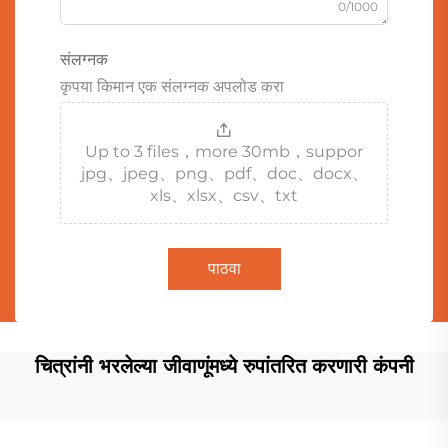
0/1000
संलग्नक
कृपया किमान एक संलग्नक अपलोड करा
Up to 3 files，more 30mb，suppor
jpg、jpeg、png、pdf、doc、docx、
xls、xlsx、csv、txt
पाठवा
चित्रांनी भरलेल्या जीवाणूंमध्ये रुपांतरित करणारी कंपनी