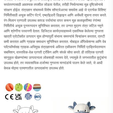
रूपांतरणासाठी आवश्यक तपशील जोडता येतील, तरीही निर्मात्याच्या मूळ दृष्टिकोनाचे
संरक्षण होईल. तंत्रज्ञान संचामध्ये विशेष सॉफ्टवेअरचा समावेश आहे जे प्रत्येक विशिष्ट
निर्मितीसाठी अचूक कटिंग पॅटर्न, एम्ब्रॉइडरी डिझाइन आणि असेंब्ली सूचना तयार करते.
रंग-मिलान प्रणाली उपलब्ध कापड पर्यायांचा वापर करून मूळ कलाकृतींच्या रंगांच्या
निर्मितीचे अचूक पुनरुत्पादन सुनिश्चित करतात, तर उन्नत मुद्रण तंत्र जटिल नमुने
आणि श्रेणींना परवानगी देतात. डिजिटल कार्यप्रवाहामध्ये एकात्मिक केलेल्या गुणवत्ता
खात्री प्रोटोकॉल उत्पादन सुरू होण्यापूर्वी संभाव्य समस्यांचे चिन्हांकन करतात, त्रुटी
कमी करतात आणि ग्राहक समाधान सुनिश्चित करतात. मोबाइल अ‍ॅप्लिकेशन्स आणि वेब
प्लॅटफॉर्म्ससह ग्राहक-अभिमुख तंत्रज्ञानाचे अविरत एकीकरण निर्मिती प्रक्रियेदरम्यान
सबमिशन, वास्तविक-वेळ प्रगती ट्रॅकिंग आणि संपर्क सोपा करते. ही तांत्रिक प्रगती
सानुकूल खेळण्यांच्या उत्पादनाला लोकशाही स्वरूप देते, ज्यामुळे ते जगभरातील कुटुंबांना
उपलब्ध होते, तर व्यावसायिक-दर्जाच्या गुणवत्ता मानदंडांचे पालन केले जाते, जे आधी
केवळ मोठ्या प्रमाणातील उत्पादकांना उपलब्ध होते.