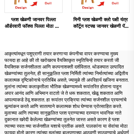
प्लश खेळणी जानवर पिल्ला
मिनी प्लश खेळणी क्लो पक्षी यंत्र
ऑर्डरवारी फॉक्स पिल्ला मोठा डॉल
कॉर्टून स्टफ्ड जानवर खेळणी पॅज
जानवर प्लश स्टफ्ड फॉक्स खेळणी
बनेरी कॅट ऑर्डरवारी प्लश कीचन
आकृत्यांमधून पशुप्राणी तयार करणाऱ्या कंपनीचा वापर करण्याचा मुख्य
फायदा हा आहे की तो खरोखरच वैयक्तिकृत स्मृतिचिन्हे तयार करतो जी
वैयक्तिक सर्जनशीलता आणि कल्पनाशक्ती दर्शवितात. थोडक्यात उत्पादित
खेळण्यांच्या तुलनेत, ही सानुकूलित प्लश निर्मिती त्यांच्या निर्मात्यांच्या अद्वितीय
कलात्मक दृष्टिकोनाचे प्रतिबिंब असते, ज्यामुळे ती अपरिहार्य खजिना बनतात.
मुलांना त्यांच्या कलाकृतीला भौतिक खेळण्यामध्ये रूपांतरित होताना पाहून
अपार आनंद आणि अभिमान वाटतो जे ते धरू शकतात, खेळू शकतात आणि
आपल्याकडे ठेवू शकतात. हा रूपांतर प्रक्रिया त्यांच्या सर्जनशील प्रयत्नांचे
मूल्यांकन करते आणि सातत्याने कलात्मक शोध घेण्यास प्रोत्साहित करते.
मुलाच्या आणि त्याच्या सानुकूलित प्लश प्राण्याच्या दरम्यान भावनिक नाते
दुकानात खरेदी केलेल्या खेळण्यांच्या तुलनेत जास्त असते कारण हे प्लश
त्याच्या स्वतःच्या सर्जनशील यशाचे प्रतीक असते. पालकांना या सेवांचा मोठा
फायदा होतो कारण त्यांच्या मुलांच्या बालपणाच्या आठवणी साठवण्याचे अर्थपूर्ण