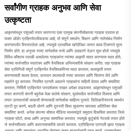
सर्वांगीण ग्राहक अनुभव आणि सेवा
उत्कृष्टता
आकृत्यांमधून पशुपक्षी तयार करणाऱ्या एका प्रमुख कंपनीसोबतचा ग्राहक प्रवास हा
फक्त ऑर्डर प्रक्रियेपलीकडचा आहे; तो संपूर्ण समर्थन, शिक्षण आणि नातेसंबंध निर्माण
करण्यापर्यंत विस्तारलेला आहे, ज्यामुळे प्राथमिक खरेदीपेक्षा जास्त काळ टिकणारे मूल्य
निर्माण होते. हा अनुभव स्पष्ट मार्गदर्शक तत्त्वे आणि उदाहरणे देऊन सुरू होतो ज्यामुळे
विविध कौशल्य पातळी असलेल्या ग्राहकांना त्यांच्या आकृती सादर करण्यास मदत होते,
त्यांच्या सर्जनशील स्वातंत्र्य आणि वैयक्तिक अभिव्यक्तीचे संरक्षण करीत. तज्ञ ग्राहक
सेवा प्रतिनिधी संपूर्ण प्रक्रियेत वैयक्तिकरित्या मदत करतात, कलाकृती तयार
करण्यासाठी सल्ला देतात, उत्पादन कालावधी स्पष्ट करतात आणि चिंतांना धैर्य आणि
तज्ञतेने दूर करतात. नियमित प्रगती अद्यतने ग्राहकांना माहिती देतात आणि समाविष्ट
करतात, निर्मिती प्रक्रियेत पारदर्शकता राखत अपेक्षा वाढवतात. आकृत्यांमधून पशुपक्षी
तयार करणारी कंपनी बहुतेक वेळा कलेचे संरक्षण, मुलांमधील सर्जनशील विकास आणि
तयार उत्पादनांची काळजी घेण्यासाठी मार्गदर्शक साहित्य पुरवते. डिलिव्हरीनंतरचे समर्थन
त्रुटी दूर करणे, बदली धोरणे आणि दुरुस्ती किंवा सुधारणा सारख्या अतिरिक्त सेवा
समाविष्ट करते. अनेक कंपन्या सोशल मीडिया माध्यमांद्वारे समुदाय विकसित करतात जिथे
ग्राहक फोटो, कथा आणि अनुभव सामायिक करतात, ज्यामुळे कुटुंबांचे नेटवर्क तयार होते
जे सर्जनशीलता आणि कल्पनाशक्तीचे साजरे करतात. प्रतिक्रिया प्रणाली खर्‍या ग्राहक
अनुभव आणि सूचनांवर आधारित सेवांच्या सतत सुधारणेसाठी मदत करते. उत्कृष्टतेच्या