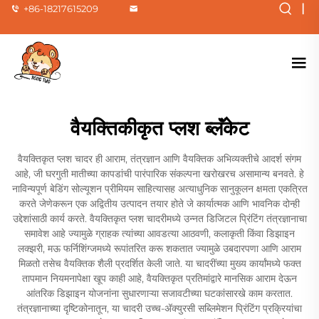
|
+86-18217615209
वैयक्तिकीकृत प्लश ब्लॅंकेट
वैयक्तिकृत प्लश चादर ही आराम, तंत्रज्ञान आणि वैयक्तिक अभिव्यक्तीचे आदर्श संगम
आहे, जी घरगुती मातीच्या कापडांची पारंपारिक संकल्पना खरोखरच असामान्य बनवते. हे
नाविन्यपूर्ण बेडिंग सोल्यूशन प्रीमियम साहित्यासह अत्याधुनिक सानुकूलन क्षमता एकत्रित
करते जेणेकरून एक अद्वितीय उत्पादन तयार होते जे कार्यात्मक आणि भावनिक दोन्ही
उद्देशांसाठी कार्य करते. वैयक्तिकृत प्लश चादरीमध्ये उन्नत डिजिटल प्रिंटिंग तंत्रज्ञानाचा
समावेश आहे ज्यामुळे ग्राहक त्यांच्या आवडत्या आठवणी, कलाकृती किंवा डिझाइन
लक्झरी, मऊ फर्निशिंग्जमध्ये रूपांतरित करू शकतात ज्यामुळे उबदारपणा आणि आराम
मिळतो तसेच वैयक्तिक शैली प्रदर्शित केली जाते. या चादरींच्या मुख्य कार्यांमध्ये फक्त
तापमान नियमनापेक्षा खूप काही आहे, वैयक्तिकृत प्रतिमांद्वारे मानसिक आराम देऊन
आंतरिक डिझाइन योजनांना सुधारणाऱ्या सजावटीच्या घटकांसारखे काम करतात.
तंत्रज्ञानाच्या दृष्टिकोनातून, या चादरी उच्च-अ‍ॅक्युरसी सब्लिमेशन प्रिंटिंग प्रक्रियांचा