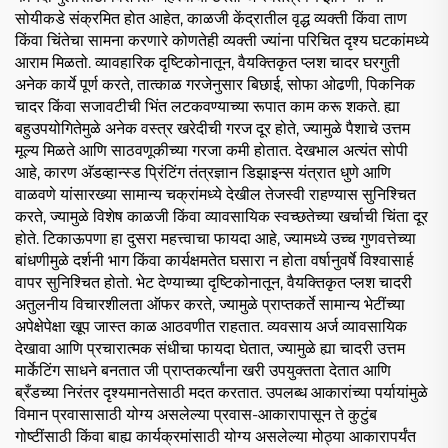
सोयीकडे संक्रमित होत आहेत, काळजी केंद्रातील वृद्ध व्यक्ती किंवा ताण
किंवा चिंतेचा सामना करणारे कोणतेही व्यक्ती ज्यांना परिचित दृश्य घटकांमध्ये
आराम मिळतो. व्यावहारिक दृष्टिकोनातून, वैयक्तिकृत प्लश चादर घरगुती
अनेक कार्ये पूर्ण करते, तात्काळ गरजेनुसार बिछाई, सोफा ओढणी, पिकनिक
चादर किंवा सजावटीची भिंत लटकवण्याच्या रूपात काम करू शकते. ह्या
बहुउपयोगितेमुळे अनेक वस्त्र खरेदीची गरज दूर होते, ज्यामुळे पैशाचे उत्तम
मूल्य मिळते आणि साठवणूकीच्या गरजा कमी होतात. देखभाल अत्यंत सोपी
आहे, कारण अ‍ॅडव्हान्स्ड प्रिंटिंग तंत्रज्ञान डिझाइन्स यंत्रात धुणे आणि
वाळवणे यांसारख्या सामान्य चक्रांमध्ये देखील तेजस्वी राहण्यास सुनिश्चित
करते, ज्यामुळे विशेष काळजी किंवा व्यावसायिक स्वच्छतेच्या खर्चाची चिंता दूर
होते. टिकाऊपणा हा दुसरा महत्त्वाचा फायदा आहे, ज्यामध्ये उच्च गुणवत्तेच्या
बांधणीमुळे दर्शनी भाग किंवा कार्यक्षमतेत घसारा न होता वर्षानुवर्षे विश्वासार्ह
वापर सुनिश्चित होतो. भेट देण्याच्या दृष्टिकोनातून, वैयक्तिकृत प्लश चादरी
अतुलनीय विचारशीलता ऑफर करते, ज्यामुळे प्राप्तकर्ते सामान्य भेटींच्या
अपेक्षेपेक्षा खूप जास्त काळ आठवणीत राहतात. व्यवसाय अर्ज व्यावसायिक
देखावा आणि प्रचारात्मक संधीचा फायदा घेतात, ज्यामुळे ह्या चादरी उत्तम
मार्केटिंग साधने बनतात जी प्राप्तकर्त्यांना खरी उपयुक्तता देतात आणि
ब्रँडच्या निरंतर दृश्यमानतेसाठी मदत करतात. उपलब्ध आकारांच्या पर्यायांमुळे
विमान प्रवासासाठी योग्य असलेल्या प्रवास-आकारापासून ते कुटुंब
गोष्टींसाठी किंवा बाह्य कार्यक्रमांसाठी योग्य असलेल्या मोठ्या आकारापर्यंत