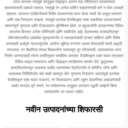
वापर करतात ज्यामुळे सानुकूल डिझाइन अत्यंत मऊ पॉलिएस्टर फायबरमध्ये
कायमस्वरूपी ठसवले जातात, ज्यामुळे रंग अनेक वाशिंग चक्रांनंतरही मागे न घेता उजळते
राहतात. उत्पादन प्रक्रियेमध्ये विशेष उपकरणांचा वापर केला जातो जो अचूक तापमान
आणि दाब नियंत्रण राखतो, ज्यामुळे प्रत्येक वैयक्तिकृत प्लश चादरीच्या उत्पादनामध्ये
सातत्यपूर्ण गुणवत्ता आणि टिकाऊपणा सुनिश्चित होतो. या बहुउपयोगी उत्पादनांच्या विविध
वापरांचा विस्तार अनेक परिस्थिती आणि संधींपर्यंत आहे, बेडरूमच्या सजावटीपासून
जीवनक्षेत्रातील आकर्षक तुकड्यांपर्यंत ते व्यवसायांसाठी प्रचार साहित्य आणि विशेष
सणांसाठी अर्थपूर्ण भेटवस्तूंपर्यंत. आरोग्य सुविधा रुग्णांना आराम देण्यासाठी थेरपी आवृत्ती
वापरतात, तर शैक्षणिक संस्था विद्यार्थ्यांना घरापासून दूर परिचयाची, आरामदायक जागा
निर्माण करण्यासाठी त्यांना वसतिगृहात समाविष्ट करतात. वैयक्तिकृत प्लश चादर तंत्रज्ञान
विविध फाइल स्वरूपांना आणि डिझाइन तपशीलांना समर्थन देते, कुटुंबाच्या
छायाचित्रांपासून लाडक्या पाळीव प्राण्यांच्या पोर्ट्रेटपर्यंत ते कॉर्पोरेट लोगो आणि
कलात्मक निर्मितीपर्यंत सर्व काही सामावून घेते. गुणवत्ता नियंत्रण उपायांमुळे प्रत्येक
वैयक्तिकृत प्लश चादर मऊपणा, रंग टिकाऊपणा आणि एकूण बांधणीच्या अखंडतेसाठी
कठोर मानदंड पूर्ण करते, तर पर्यावरणास अनुकूल उत्पादन पद्धती लक्झरी किंवा
कार्यक्षमतेत भर घालत नाहीत.
नवीन उत्पादनांच्या शिफारसी