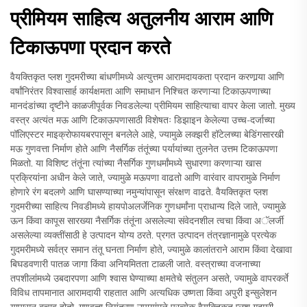
प्रीमियम साहित्य अतुलनीय आराम आणि
टिकाऊपणा प्रदान करते
वैयक्तिकृत प्लश गुदमरीच्या बांधणीमध्ये अत्युत्तम आरामदायकता प्रदान करणार्‍या आणि
वर्षांनिरंतर विश्वासार्ह कार्यक्षमता आणि समाधान निश्चित करणाऱ्या टिकाऊपणाच्या
मानदंडांच्या दृष्टीने काळजीपूर्वक निवडलेल्या प्रीमियम साहित्याचा वापर केला जातो. मुख्य
वस्त्र अत्यंत मऊ आणि टिकाऊपणासाठी विशेषतः डिझाइन केलेल्या उच्च-दर्जाच्या
पॉलिएस्टर माइक्रोफायबरपासून बनलेले आहे, ज्यामुळे लक्झरी हॉटेलच्या बेडिंगसारखी
मऊ गुणवत्ता निर्माण होते आणि नैसर्गिक तंतूंच्या पर्यायांच्या तुलनेत उत्तम टिकाऊपणा
मिळतो. या विशिष्ट तंतूंना त्यांच्या नैसर्गिक गुणधर्मांमध्ये सुधारणा करणाऱ्या खास
प्रक्रियांना अधीन केले जाते, ज्यामुळे मऊपणा वाढतो आणि वारंवार वापरामुळे निर्माण
होणारे रंग बदलणे आणि घासण्याच्या नमुन्यांपासून संरक्षण वाढते. वैयक्तिकृत प्लश
गुदमरीच्या साहित्य निवडीमध्ये हायपोअलर्जेनिक गुणधर्मांना प्राधान्य दिले जाते, ज्यामुळे
ऊन किंवा कापूस सारख्या नैसर्गिक तंतूंना असलेल्या संवेदनशील त्वचा किंवा अॅलर्जी
असलेल्या व्यक्तींसाठी हे उत्पादन योग्य ठरते. प्रगत उत्पादन तंत्रज्ञानामुळे प्रत्येक
गुदमरीमध्ये सर्वत्र समान तंतू घनता निर्माण होते, ज्यामुळे कालांतराने आराम किंवा देखावा
बिघडवणारी पातळ जागा किंवा अनियमितता टाळली जाते. वस्त्राच्या वजनाच्या
तपशीलांमध्ये उबदारपणा आणि श्वास घेण्याच्या क्षमतेचे संतुलन असते, ज्यामुळे वापरकर्ते
विविध तापमानात आरामदायी राहतात आणि अत्यधिक उष्णता किंवा अपुरी इन्सुलेशन
यापासून बचाव होतो. गुणवत्ता नियंत्रण उपायांमुळे प्रत्येक वैयक्तिकृत प्लश गुदमरी