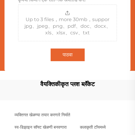
Up to 3 files，more 30mb，suppor
jpg、jpeg、png、pdf、doc、docx、
xls、xlsx、csv、txt
पाठवा
वैयक्तिकीकृत प्लश ब्लॅंकेट
व्यक्तिगत खेळण्या तयार करणारे निर्माते
स्व-डिझाइन सॉफ्ट खेळणी बनवणारा
कलाकृती टॉयमध्ये