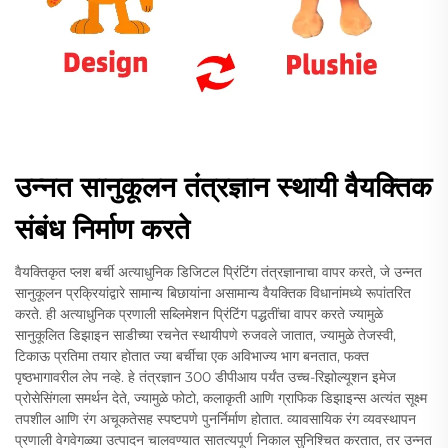
उन्नत सानुकूलन तंत्रज्ञान स्थायी वैयक्तिक
संबंध निर्माण करते
वैयक्तिकृत प्लश बर्ची अत्याधुनिक डिजिटल प्रिंटिंग तंत्रज्ञानाचा वापर करते, जे उन्नत
सानुकूलन प्रक्रियांद्वारे सामान्य बिछायांना असामान्य वैयक्तिक विधानांमध्ये रूपांतरित
करते. ही अत्याधुनिक प्रणाली सब्लिमेशन प्रिंटिंग पद्धतींचा वापर करते ज्यामुळे
सानुकूलित डिझाइन साडीच्या रचनेत स्थायीपणे रुजवले जातात, ज्यामुळे तेजस्वी,
टिकाऊ प्रतिमा तयार होतात ज्या बर्चीचा एक अविभाज्य भाग बनतात, फक्त
पृष्ठभागावरील लेप नव्हे. हे तंत्रज्ञान 300 डीपीआय पर्यंत उच्च-रिझोल्यूशन इमेज
प्रोसेसिंगला समर्थन देते, ज्यामुळे फोटो, कलाकृती आणि ग्राफिक डिझाइन्स अत्यंत सूक्ष्म
तपशील आणि रंग अचूकतेसह स्पष्टपणे पुनर्निर्माण होतात. व्यावसायिक रंग व्यवस्थापन
प्रणाली वेगवेगळ्या उत्पादन चालवण्यात सातत्यपूर्ण निकाल सुनिश्चित करतात, तर उन्नत