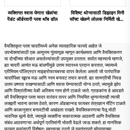
व्यक्तिगत श्वास घेणारा खेळांचा
विशिष्ट थोऱ्यासाठी डिझाइन मिनी
पेंडंट ऑर्डरवारी प्लश थॉब डॉल
सॉफ्ट खेळणे लोलक निर्मिती खेळणे
भरपूर जानवर लोलक विशिष्ट
वैयक्तिकृत प्लश चादरीमध्ये अनेक व्यावहारिक फायदे आहेत जे
उपभोक्त्यांसाठी एक अत्युत्तम गुंतवणूक म्हणून कार्यक्षमता आणि वैयक्तिकरण
या दोन्हीच्या शोधात असलेल्यांसाठी उपयुक्त ठरतात. सर्वात महत्त्वाचे म्हणजे,
ह्या चादरी अत्यंत मऊ बांधणीमुळे उत्तम स्वास्थ्य प्रदान करतात, ज्यामध्ये
प्रीमियम पॉलिएस्टर माइक्रोफायबरचा वापर केलेला असतो जो पारंपारिक
चादरींपेक्षा खूपच मऊ आणि नरम बनावट तयार करतो. ह्या सामग्रीची निवड
उत्तम उष्णता राखण्यासाठी आणि श्वास घेण्यासाठी योग्य ठरते, ज्यामुळे झोप
आणि विश्रांतीच्या वेळी अतिशय गरम होणे टाळले जाते. ग्राहकांना हे आवडते
की वैयक्तिकृत प्लश चादर वारंवार वापर आणि नियमित धुण्यानंतरही त्याची
लक्झरी भावना कायम ठेवते, कारण अ‍ॅडव्हान्स्ड फायबर तंत्रज्ञान मॅटिंग टाळते
आणि काळानुसार बनावटीची अखंडता राखते. वैयक्तिकरणाचा पैलू मोठी
भावनिक मूल्ये देतो, ज्यामुळे व्यक्तींना सकारात्मक आठवणी आणि वैयक्तिक
संबंध आठवणाऱ्या अर्थपूर्ण प्रतिमांनी भोवती वेढले जाऊ शकते. हा मानसिक
फायदा मुलांसाठी विशेषतः महत्त्वाचा ठरतो जे स्वतंत्रपणे झोपण्याच्या