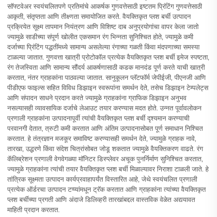
सॉफ्टवेअर स्वयंचलितपणे प्रतिमांचे आकर्षक गुणवत्तेसाठी इष्टतम प्रिंटिंग गुणवत्तेसाठी
आकृती, संतृप्तता आणि तीक्ष्णता समायोजित करते. वैयक्तिकृत प्लश बर्ची उत्पादन
प्रक्रियेत सूक्ष्म तापमान नियंत्रण आणि विशिष्ट दाब अनुप्रयोगांचा वापर केला जातो
ज्यामुळे साडीच्या संपूर्ण खोलीत एकसमान रंग भिन्नता सुनिश्चित होते, ज्यामुळे कमी
दर्जाच्या प्रिंटिंग पद्धतींमध्ये सामान्य असलेल्या रंगाच्या गळती किंवा मंदपणाच्या समस्या
टाळल्या जातात. गुणवत्ता खात्री प्रोटोकॉल प्रत्येक वैयक्तिकृत प्लश बर्ची इमेज स्पष्टता,
रंग तेजस्विता आणि सामान्य सौंदर्य आकर्षणासाठी कडक मानदंड पूर्ण करते याची खात्री
करतात, नंतर ग्राहकांना पाठवल्या जातात. सानुकूलन प्लॅटफॉर्म जेपीईजी, पीएनजी आणि
पीडीएफ फाइल्स सहित विविध डिझाइन स्वरूपांना समर्थन देते, तसेच डिझाइन टेम्पलेट्स
आणि संपादन साधने प्रदान करते ज्यामुळे ग्राहकांना ग्राफिक डिझाइन अनुभव
नसल्यासही व्यावसायिक दर्जाचे लेआउट तयार करण्यास मदत होते. उन्नत पूर्वावलोकन
प्रणाली ग्राहकांना उत्पादनापूर्वी त्यांची वैयक्तिकृत प्लश बर्ची दृश्यमान करण्याची
परवानगी देतात, त्रुटी कमी करतात आणि अंतिम उत्पादनासोबत पूर्ण समाधान निश्चित
करतात. हे तंत्रज्ञान मजकूर समाविष्ट करण्यासही समर्थन देते, ज्यामुळे ग्राहक नावे,
तारखा, उद्धरणे किंवा संदेश चित्रांसोबत जोडू शकतात ज्यामुळे वैयक्तिकरण वाढते. रंग
कॅलिब्रेशन प्रणाली वेगवेगळ्या मॉनिटर डिस्प्लेवर अचूक पुनर्निर्माण सुनिश्चित करतात,
ज्यामुळे ग्राहकांना त्यांची तयार वैयक्तिकृत प्लश बर्ची मिळाल्यावर निराशा टाळली जाते. हे
तांत्रिक सूक्ष्मता उत्पादन कार्यप्रवाहापर्यंत विस्तारित आहे, जेथे स्वयंचलित प्रणाली
प्रत्येक ऑर्डरचा उत्पादन टप्प्यांमधून ट्रॅक करतात आणि ग्राहकांना त्यांच्या वैयक्तिकृत
प्लश बर्चीच्या प्रगती आणि अंदाजे डिलिव्हरी तारखांबद्दल वास्तविक वेळेत अद्ययावत
माहिती प्रदान करतात.