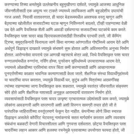
करण्याच्या तिच्या क्षमतेमुळे उल्लेखनीय बहुमुखीपणा दर्शवते, ज्यामुळे आजच्या आधुनिक
जीवनशैलीसाठी एक अमूल्य भर टाकते ज्यामध्ये लवचिकता आणि बहुउद्देशीय उपायांची
गरज असते. निवासी वातावरणात, ही चादर बेडरूममधील आवश्यक वस्तू म्हणून आणि
बैठ्याच्या खोलीतील सजावटीच्या घटक म्हणून निर्विघ्नपणे बदलते, टीव्ही पाहण्याच्या वेळी
उब देते आणि वैयक्तिक शैली आणि आवडी दर्शवणाऱ्या सजावटीच्या घटकांचे काम करते.
वैयक्तिकृत प्लश चादर बाह्य क्रियाकलापांसाठीही तितकीच प्रभावी ठरते, जी कॅम्पिंग
ट्रिप्स, समुद्रकिनारी फिरायला जाणे किंवा मागच्या आंगणातील गोष्टींमध्ये आराम देते आणि
अर्थपूर्ण डिझाइन दाखवते ज्यामुळे संभाषणे सुरू होतात आणि अविस्मरणीय अनुभव निर्माण
होतात. आरोग्यसेवा वापराचे एक आणखी महत्त्वाचे क्षेत्र आहे, जिथे वैयक्तिकृत प्लश चादर
रुग्णालयांमधील रुग्णांना, नर्सिंग होम्स, पुनर्वसन सुविधांमध्ये उपचारात्मक आराम देते,
ज्यामध्ये ओळखीच्या प्रतिमांचा वापर चिंता कमी करण्यासाठी आणि आव्हानात्मक
पुनर्प्राप्तीच्या काळात भावनिक कल्याणासाठी केला जातो. शैक्षणिक संस्था विद्यार्थीगृहांमध्ये
या चादरींचा वापर करतात, ज्यामुळे विद्यार्थी घर, कुटुंब आणि मित्रांच्या आठवणींसह
त्यांच्या राहण्याच्या जागा वैयक्तिकृत करू शकतात, ज्यामुळे स्वतंत्र जीवनातील संक्रमण
सोपे होते आणि शैक्षणिक यशासाठी अनुकूल आरामदायी वातावरण निर्माण होते.
व्यवसायांसाठी वैयक्तिकृत प्लश चादर उत्कृष्ट प्रचारात्मक उद्देशांसाठी काम करते, ज्यामुळे
लोकांना आवडणारी आणि वापरणारी अशी अशी विपणन सामग्री तयार होते जी ते
पारंपारिक जाहिरातीच्या वस्तूंप्रमाणे फेकून देत नाहीत. कंपनीच्या लोगो किंवा स्मारक
डिझाइन असलेले कॉर्पोरेट भेटवस्तू नामांकनाचे सतत मार्गदर्शन करतात आणि व्यवसाय
संबंधांना बळकटी देणारी विचारशीलता आणि गुणवत्ता दर्शवतात. छोट्या वैयक्तिकृत प्लश
चादरींच्या लहान आकार आणि हलक्या रचनेमुळे प्रवासाच्या उपयोगात फायदा होतो, जी