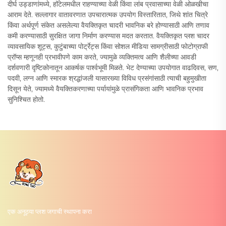
दीर्घ उड्डाणांमध्ये, हॉटेलमधील राहण्याच्या वेळी किंवा लांब प्रवासाच्या वेळी ओळखीचा
आराम देते. सल्लागार वातावरणात उपचारात्मक उपयोग विस्तारितात, जिथे शांत चित्रे
किंवा अर्थपूर्ण संकेत असलेल्या वैयक्तिकृत चादरी भावनिक बरे होण्यासाठी आणि तणाव
कमी करण्यासाठी सुरक्षित जागा निर्माण करण्यास मदत करतात. वैयक्तिकृत प्लश चादर
व्यावसायिक शूट्स, कुटुंबाच्या पोर्ट्रेट्स किंवा सोशल मीडिया सामग्रीसाठी फोटोग्राफी
प्रॉप्स म्हणूनही प्रभावीपणे काम करते, ज्यामुळे व्यक्तिमत्व आणि शैलीच्या आवडी
दर्शवणारी दृष्टिकोनातून आकर्षक पार्श्वभूमी मिळते. भेट देण्याच्या उपयोगात वाढदिवस, सण,
पदवी, लग्न आणि स्मारक श्रद्धांजली यासारख्या विविध प्रसंगांसाठी त्याची बहुमुखीता
दिसून येते, ज्यामध्ये वैयक्तिकरणाच्या पर्यायांमुळे प्रासंगिकता आणि भावनिक प्रभाव
सुनिश्चित होतो.
एक अनूठ्या प्लश जगाची स्थापना करा