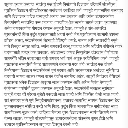
सूचना प्रदान करतात. स्वतंत्र मऊ खेळणे निर्मात्याचे डिझाइन प्लॅटफॉर्म लोकप्रिय
ग्राफिक डिझाइन सॉफ्टवेअरसह अखंडपणे एकत्रित होते, ज्यामुळे व्यावसायिक कलाकार
आणि डिझाइनर जटिल कलाकृती आयात करू शकतात आणि त्यांना उत्पादनायोग्य
विनंत्यांमध्ये रूपांतरित करू शकतात. वास्तविक-वेळ सहयोग साधने एकाच प्रकल्पात
अनेक वापरकर्त्यांना योगदान देण्यास अनुमती देतात, ज्यामुळे हे संघ-आधारित
प्रयत्नांसाठी किंवा कुटुंब प्रकल्पांसाठी आदर्श बनते जेथे प्रत्येकजण सहभागी व्हायला
इच्छित असतो. प्लॅटफॉर्ममध्ये चेहर्‍याची वैशिष्ट्ये, कपडे, सामान आणि सजावटीचे नमुने
यांचे विस्तृत संग्रह आहेत, ज्यांना वापरकर्ते बदलू शकतात आणि अद्वितीय संयोजने तयार
करण्यासाठी एकत्र करू शकतात. अ‍ॅडव्हान्स्ड कापड सिम्युलेशन तंत्रज्ञान वेगवेगळ्या
सामग्रींचे अंतिम उत्पादनात कसे वागणार आहे याचे अचूक प्रतिनिधित्व करते, ज्यामुळे
ग्राहकांना सामग्रीची निवड शहाणपणाने करण्यास मदत होते. स्वतंत्र मऊ खेळणे
निर्मात्याच्या डिझाइन प्लॅटफॉर्ममध्ये पूर्ण प्रमाण आणि संरचनात्मक अखंडता सुनिश्चित
करणारी व्यापक आकार गणना साधने देखील समाविष्ट आहेत. आवृत्ती नियंत्रण वैशिष्ट्ये
ग्राहकांना अनेक डिझाइन आवृत्त्या जतन करण्यास आणि अंतिम निर्णय घेण्यापूर्वी
वेगवेगळ्या पर्यायांची तुलना करण्यास अनुमती देतात. प्लॅटफॉर्मची मोबाइल सुसंगतता
खात्री करते की प्रेरणा कुठेही पकडली जाऊ शकते आणि विकसित केली जाऊ शकते,
सर्व उपकरणांमध्ये पूर्ण सिंक्रोनायझेशनसह. क्लाउड-आधारित संचयन डिझाइनला डेटा
नुकसानापासून संरक्षित करते आणि मित्र, कुटुंब किंवा व्यावसायिक भागीदारांसह सहज
सामायिकरण सुलभ करते. तांत्रिक विनंत्या दृश्य डिझाइनपासून स्वयंचलितपणे तयार
केल्या जातात, ज्यामुळे संकल्पनेपासून उत्पादनापर्यंतचा संक्रमण सुगम होतो आणि
उत्पादन प्रक्रियेदरम्यान अचूकता टिकवून ठेवली जाते.