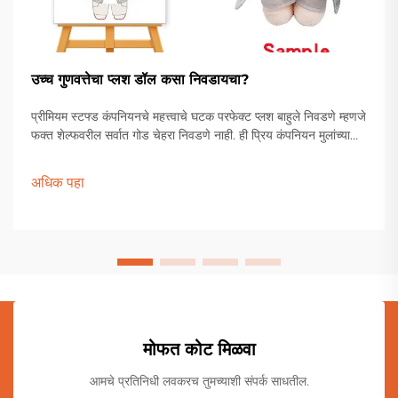
उच्च गुणवत्तेचा प्लश डॉल कसा निवडायचा?
प्रीमियम स्टफ्ड कंपनियनचे महत्त्वाचे घटक परफेक्ट प्लश बाहुले निवडणे म्हणजे
फक्त शेल्फवरील सर्वात गोड चेहरा निवडणे नाही. ही प्रिय कंपनियन मुलांच्या
खेळण्यांच्या पेटीपासून ते प्रौढ संग्राहकांच्या प्रदर्शनापर्यंत विशेष स्थान
राखतात.
अधिक पहा
मोफत कोट मिळवा
आमचे प्रतिनिधी लवकरच तुमच्याशी संपर्क साधतील.