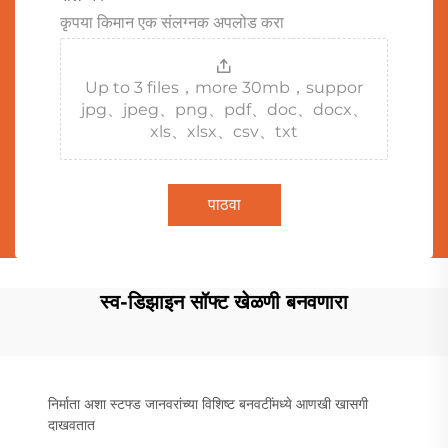
कृपया किमान एक संलग्नक अपलोड करा
Up to 3 files，more 30mb，suppor
jpg、jpeg、png、pdf、doc、docx、
xls、xlsx、csv、txt
पाठवा
स्व-डिझाइन सॉफ्ट खेळणी बनवणारा
निर्माता अशा स्टफ्ड जानवरांच्या विशिष्ट बनवटींमध्ये आणखी खासगी
दाखवतात