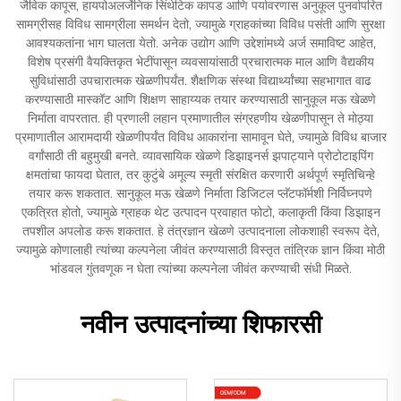
जैविक कापूस, हायपोअलर्जेनिक सिंथेटिक कापड आणि पर्यावरणास अनुकूल पुनर्वापरित
सामग्रीसह विविध सामग्रीला समर्थन देतो, ज्यामुळे ग्राहकांच्या विविध पसंती आणि सुरक्षा
आवश्यकतांना भाग घालता येतो. अनेक उद्योग आणि उद्देशांमध्ये अर्ज समाविष्ट आहेत,
विशेष प्रसंगी वैयक्तिकृत भेटींपासून व्यवसायांसाठी प्रचारात्मक माल आणि वैद्यकीय
सुविधांसाठी उपचारात्मक खेळणीपर्यंत. शैक्षणिक संस्था विद्यार्थ्यांच्या सहभागात वाढ
करण्यासाठी मास्कॉट आणि शिक्षण साहाय्यक तयार करण्यासाठी सानुकूल मऊ खेळणे
निर्माता वापरतात. ही प्रणाली लहान प्रमाणातील संग्रहणीय खेळणीपासून ते मोठ्या
प्रमाणातील आरामदायी खेळणीपर्यंत विविध आकारांना सामावून घेते, ज्यामुळे विविध बाजार
वर्गांसाठी ती बहुमुखी बनते. व्यावसायिक खेळणे डिझाइनर्स झपाट्याने प्रोटोटाइपिंग
क्षमतांचा फायदा घेतात, तर कुटुंबे अमूल्य स्मृती संरक्षित करणारी अर्थपूर्ण स्मृतिचिन्हे
तयार करू शकतात. सानुकूल मऊ खेळणे निर्माता डिजिटल प्लॅटफॉर्मशी निर्विघ्नपणे
एकत्रित होतो, ज्यामुळे ग्राहक थेट उत्पादन प्रवाहात फोटो, कलाकृती किंवा डिझाइन
तपशील अपलोड करू शकतात. हे तंत्रज्ञान खेळणे उत्पादनाला लोकशाही स्वरूप देते,
ज्यामुळे कोणालाही त्यांच्या कल्पनेला जीवंत करण्यासाठी विस्तृत तांत्रिक ज्ञान किंवा मोठी
भांडवल गुंतवणूक न घेता त्यांच्या कल्पनेला जीवंत करण्याची संधी मिळते.
नवीन उत्पादनांच्या शिफारसी