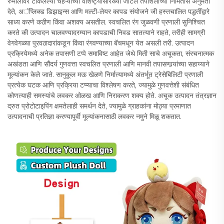
रुमालावर टाकलेल्या चेहऱ्याच्या वैशिष्ट्यांसारख्या जटिल तपशिलांच्या निर्मितीस अनुमती
देते, अॅप्लिक्ड डिझाइन्स आणि मल्टी-लेयर कापड संयोजने जी हस्तचालित पद्धतींद्वारे
साध्य करणे कठीण किंवा अशक्य असतील. स्वचलित रंग जुळवणी प्रणाली सुनिश्चित
करते की उत्पादन चालवण्यादरम्यान कापडाची निवड सातत्याने राहते, तरीही सामग्री
वेगवेगळ्या पुरवठादारांकडून किंवा रंगवण्याच्या बॅचमधून येत असली तरी. उत्पादन
प्रक्रियेमध्ये अनेक तपासणी टप्पे समाविष्ट आहेत जेथे मिती साचे अचूकता, संरचनात्मक
अखंडता आणि सौंदर्य गुणवत्ता स्वचलित प्रणाली आणि मानवी तपासणार्‍यांच्या सहाय्याने
मूल्यांकन केले जाते. सानुकूल मऊ खेळणे निर्मात्यामध्ये अंतर्भूत ट्रेसेबिलिटी प्रणाली
प्रत्येक घटक आणि प्रक्रिया टप्प्याचा विश्लेषण करते, ज्यामुळे गुणवत्तेशी संबंधित
कोणत्याही समस्यांचे लवकर ओळख आणि निराकरण शक्य होते. अचूक उत्पादन तंत्रज्ञान
द्रुत प्रोटोटाइपिंग क्षमतेलाही समर्थन देते, ज्यामुळे ग्राहकांना मोठ्या प्रमाणात
उत्पादनाची प्रतिज्ञा करण्यापूर्वी मूल्यांकनासाठी लवकर नमुने मिळू शकतात.