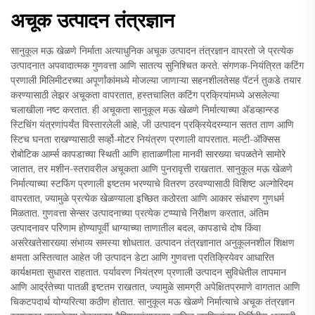
अचूक उत्पादन तंत्रज्ञान
सानुकूल मऊ खेळणे निर्माता अत्याधुनिक अचूक उत्पादन तंत्रज्ञान वापरतो जे प्रत्येक
उत्पादनात अपवादात्मक गुणवत्ता आणि सातत्य सुनिश्चित करते. संगणक-नियंत्रित कटिंग
प्रणाली मिलिमीटरच्या अपूर्णांकांमध्ये मोजल्या जाणाऱ्या सहनशीलतेसह पॅटर्न तुकडे तयार
करण्यासाठी लेझर अचूकता वापरतात, हस्तचालित कटिंग प्रक्रियांमध्ये असलेल्या
चलाखीला नष्ट करतात. ही अचूकता सानुकूल मऊ खेळणे निर्मात्याच्या अ‍ॅडव्हान्स्ड
स्टिचिंग यंत्रणांपर्यंत विस्तारलेली आहे, जी उत्पादन प्रक्रियेदरम्यान सतत ताण आणि
स्टिच घनता राखण्यासाठी सर्व्हो-मोटर नियंत्रण प्रणाली वापरतात. मल्टी-ॲक्सिस
रोबोटिक आर्म्स कापडाच्या स्थिती आणि हाताळणीला मानवी सारख्या चपळतेने सामोरे
जातात, तर मशीन-स्तरावरील अचूकता आणि पुनरावृत्ती राखतात. सानुकूल मऊ खेळणे
निर्मात्याच्या स्टफिंग प्रणाली इष्टतम भरण्याचे वितरण ठरवण्यासाठी विशिष्ट अल्गोरिदम
वापरतात, ज्यामुळे प्रत्येक खेळण्याला इच्छित कठोरता आणि आकार संधारण गुणधर्म
मिळतात. गुणवत्ता सेन्सर उत्पादनाच्या प्रत्येक टप्प्याचे निरीक्षण करतात, अंतिम
उत्पादनावर परिणाम होण्यापूर्वी धाग्याच्या ताणातील बदल, कापडाचे दोष किंवा
असंरेखतेसारख्या संभाव्य समस्या शोधतात. उत्पादन तंत्रज्ञानात अनुकूलनशील शिक्षण
क्षमता अस्तित्वात आहेत जी उत्पादन डेटा आणि गुणवत्ता प्रतिक्रियेवर आधारित
कार्यक्षमता सुधारत राहतात. पर्यावरण नियंत्रण प्रणाली उत्पादन सुविधेतील तापमान
आणि आर्द्रतेच्या पातळी इष्टतम राखतात, ज्यामुळे सामग्री अपेक्षितप्रमाणे वागतात आणि
चिकटपदार्थ योग्यरित्या कठीण होतात. सानुकूल मऊ खेळणे निर्मात्याचे अचूक तंत्रज्ञान