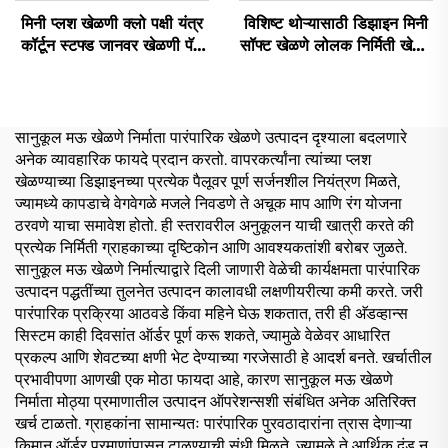
मिनी प्लश खेळणी क्लो पक्षी यंत्र
विशिष्ट थोऱ्यासाठी डिझाइन मिनी
कॉर्टून स्टफ्ड जानवर खेळणी पॅज
सॉफ्ट खेळणे लोलक निर्मिती खेळणे
बनेरी कॅट ऑर्डरवारी प्लश कीचन
भरपूर जानवर लोलक विशिष्ट
सानुकूल मऊ खेळणे निर्माता पारंपारिक खेळणे उत्पादन दृश्याला बदलणारे
अनेक व्यावहारिक फायदे प्रदान करतो. वापरकर्त्यांना त्यांच्या प्लश
खेळण्याच्या डिझाइनच्या प्रत्येक पैलूवर पूर्ण सर्जनशील नियंत्रण मिळते,
ज्यामध्ये कापडाचे वेगवेगळे मजले निवडणे ते अचूक माप आणि रंग योजना
ठरवणे याचा समावेश होतो. ही स्तरावरील अनुकूलन याची खात्री करते की
प्रत्येक निर्मिती ग्राहकाच्या दृष्टिकोन आणि आवश्यकतांशी बरोबर जुळते.
सानुकूल मऊ खेळणे निर्मात्याद्वारे दिली जाणारी वेळेची कार्यक्षमता पारंपारिक
उत्पादन पद्धतींच्या तुलनेत उत्पादन कालावधी लक्षणीयरीत्या कमी करते. जरी
पारंपारिक प्रक्रिया आठवडे किंवा महिने घेऊ शकतात, तरी ही अ‍ॅडव्हान्स
सिस्टम काही दिवसांत ऑर्डर पूर्ण करू शकते, ज्यामुळे वेळेवर आधारित
प्रकल्प आणि शेवटच्या क्षणी भेट देण्याच्या गरजेसाठी हे आदर्श बनते. खर्चातील
प्रभावीपणा आणखी एक मोठा फायदा आहे, कारण सानुकूल मऊ खेळणे
निर्माता मोठ्या प्रमाणातील उत्पादन ऑपरेशन्सशी संबंधित अनेक अतिरिक्त
खर्च टाळतो. ग्राहकांना सामान्यतः पारंपारिक पुरवठादारांना त्रास देणाऱ्या
किमान ऑर्डर प्रमाणांपासून टाळण्याची संधी मिळते, ज्यामुळे ते आर्थिक दंड न