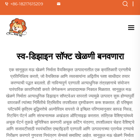
|
+86-18217615209
स्व-डिझाइन सॉफ्ट खेळणी बनवणारा
एक सानुकूल मऊ खेळणे निर्माता वैयक्तिकृत उत्पादनातील एक क्रांतिकारी प्रगतीचे
प्रतिनिधित्व करतो, जो वैयक्तिक आणि व्यवसायांना अद्वितीय प्लश साथीदार तयार
करण्याची पद्धत बदलतो. ही नाविन्यपूर्ण प्रणाली अत्याधुनिक तंत्रज्ञानाचे संयोजन
पारंपारिक कारागिरांशी करते जेणेकरून अपवादात्मक निकाल मिळतात. सानुकूल मऊ
खेळणे निर्माता अत्याधुनिक डिझाइन सॉफ्टवेअर वापरतो ज्यामुळे उत्पादन सुरू होण्यापूर्वी
वापरकर्ते त्यांच्या निर्मितीचे त्रिमितीय तपशीलात दृश्यीकरण करू शकतात. ही परिष्कृत
प्लॅटफॉर्म कृत्रिम बुद्धिमत्तेचे अल्गोरिदम वापरते जे इच्छित परिणामानुसार कापड निवड,
स्टिचिंग पॅटर्न आणि संरचनात्मक अखंडता ऑप्टिमाइझ करतात. तांत्रिक वैशिष्ट्यांमध्ये
अचूक पॅटर्न तुकडे सुनिश्चित करणारी अचूक कटिंग यंत्रणा, तपशीलवार चेहरा वैशिष्ट्ये
आणि सजावटीसाठी स्वयंचलित एम्ब्रॉइडरी प्रणाली आणि उत्पादनाच्या प्रत्येक टप्प्याचे
निरीक्षण करणारे गुणवत्ता नियंत्रण सेन्सर्स समाविष्ट आहेत. सानुकूल मऊ खेळणे निर्माता