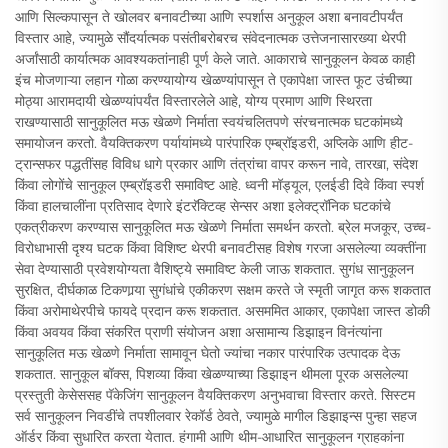
आणि सिल्कपासून ते खोलवर बनावटीच्या आणि स्पर्शास अनुकूल अशा बनावटीपर्यंत
विस्तार आहे, ज्यामुळे सौंदर्यात्मक पसंतीबरोबरच संवेदनात्मक उत्तेजनासारख्या थेरपी
अर्जांसाठी कार्यात्मक आवश्यकतांनाही पूर्ण केले जाते. आकाराचे सानुकूलन केवळ काही
इंच मोजणाऱ्या लहान गोळा करण्यायोग्य खेळण्यांपासून ते एकापेक्षा जास्त फूट उंचीच्या
मोठ्या आरामदायी खेळण्यांपर्यंत विस्तारलेले आहे, योग्य प्रमाण आणि स्थिरता
राखण्यासाठी सानुकूलित मऊ खेळणे निर्माता स्वयंचलितपणे संरचनात्मक घटकांमध्ये
समायोजन करतो. वैयक्तिकरण पर्यायांमध्ये पारंपारिक एम्ब्रॉइडरी, अप्लिके आणि हीट-
ट्रान्सफर पद्धतींसह विविध धागे प्रकार आणि तंत्रांचा वापर करून नावे, तारखा, संदेश
किंवा लोगोंचे सानुकूल एम्ब्रॉइडरी समाविष्ट आहे. ध्वनी मॉड्यूल, एलईडी दिवे किंवा स्पर्श
किंवा हालचालींना प्रतिसाद देणारे इंटरॅक्टिव्ह सेन्सर अशा इलेक्ट्रॉनिक घटकांचे
एकत्रीकरण करण्यास सानुकूलित मऊ खेळणे निर्माता समर्थन करतो. ब्रेल मजकूर, उच्च-
विरोधाभासी दृश्य घटक किंवा विशिष्ट थेरपी बनावटीसह विशेष गरजा असलेल्या व्यक्तींना
सेवा देण्यासाठी प्रवेशयोग्यता वैशिष्ट्ये समाविष्ट केली जाऊ शकतात. सुगंध सानुकूलन
सुरक्षित, दीर्घकाळ टिकणार्‍या सुगंधांचे एकीकरण सक्षम करते जे स्मृती जागृत करू शकतात
किंवा अरोमाथेरपीचे फायदे प्रदान करू शकतात. असममित आकार, एकापेक्षा जास्त डोकी
किंवा अवयव किंवा संकरित प्राणी संयोजन अशा असामान्य डिझाइन विनंत्यांना
सानुकूलित मऊ खेळणे निर्माता सामावून घेतो ज्यांचा नकार पारंपारिक उत्पादक देऊ
शकतात. सानुकूल बॉक्स, पिशव्या किंवा खेळण्याच्या डिझाइन थीमला पूरक असलेल्या
प्रस्तुती केसेससह पॅकेजिंग सानुकूलन वैयक्तिकरण अनुभवाचा विस्तार करते. सिस्टम
सर्व सानुकूलन निवडींचे तपशीलवार रेकॉर्ड ठेवते, ज्यामुळे मागील डिझाइन्स पुन्हा सहज
ऑर्डर किंवा सुधारित करता येतात. हंगामी आणि थीम-आधारित सानुकूलन ग्राहकांना