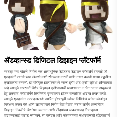
अ‍ॅडव्हान्स्ड डिजिटल डिझाइन प्लॅटफॉर्म
स्वतंत्र मऊ खेळणे निर्माता एक अत्याधुनिक डिजिटल डिझाइन प्लॅटफॉर्म वापरतो जो
ग्राहकांनी त्यांची प्लश खेळणी कशी संकल्पना करावी आणि तयार करावी याच्या पद्धतीला
क्रांतिकारी बनवतो. ह्या परिष्कृत इंटरफेसमध्ये सहज ड्रॅग-अँड-ड्रॉप सुविधा अस्तित्वात
आहे ज्यामुळे वापरकर्ते विशेष डिझाइन प्रशिक्षणाची आवश्यकता न घेता घटक अचूकपणे
ठेवू शकतात. प्लॅटफॉर्मचे त्रिमितीय दृश्यीकरण इंजिन वास्तविक आढावा तयार करते,
ज्यामुळे ग्राहकांना उत्पादनासाठी समर्पित होण्यापूर्वी त्यांच्या निर्मितीचे अनेक कोनांतून
निरीक्षण करता येते आणि शहाणपणाचे निर्णय घेता येतात. मशीन लर्निंग अल्गोरिदम
डिझाइन निवडीचे विश्लेषण करतात आणि सौंदर्याच्या आकर्षणासह टिकावूपणा
वाढवण्यासाठी कापड संयोजने, रंग पॅलेट्स आणि संरचनात्मक सुधारणांसाठी बुद्धिमत्तापूर्ण