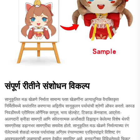
संपूर्ण रीतीने संशोधन विकल्प
सानुकूलित मऊ खेळणे निर्माता सामान्य प्लश खेळणींना अत्याधुनिक वैयक्तिकृत
निर्मितीमध्ये रूपांतरित करणाऱ्या अद्वितीय सानुकूलन पर्यायांची श्रेणी ऑफर करतो. कापड
निवडीमध्ये प्रीमियम ऑर्गेनिक कापूस, भव्य व्हेल्व्हेट, टिकाऊ कॅनव्हास, आर्द्रता-
अलगदारी क्रीडा सामग्री आणि संवेदनात्मक अर्जांसाठी डिझाइन केलेल्या विशेष थेरपी
सामग्रीसह डझनभर सामग्रींचा समावेश होतो. सानुकूलित मऊ खेळणे निर्मात्याच्या रंग
पॅलेटमध्ये शेकडो मानक पर्यायांसह अग्रिम रंगवण्याच्या प्रक्रियांद्वारे विशिष्ट रंग
आवश्यकतांशी जुळण्याची क्षमता देखील समाविष्ट आहे. बनावटीच्या विविधतेमध्ये चिकट