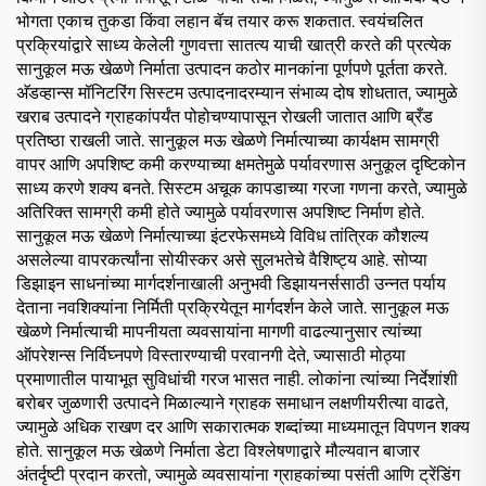
भोगता एकाच तुकडा किंवा लहान बॅच तयार करू शकतात. स्वयंचलित
प्रक्रियांद्वारे साध्य केलेली गुणवत्ता सातत्य याची खात्री करते की प्रत्येक
सानुकूल मऊ खेळणे निर्माता उत्पादन कठोर मानकांना पूर्णपणे पूर्तता करते.
अ‍ॅडव्हान्स मॉनिटरिंग सिस्टम उत्पादनादरम्यान संभाव्य दोष शोधतात, ज्यामुळे
खराब उत्पादने ग्राहकांपर्यंत पोहोचण्यापासून रोखली जातात आणि ब्रँड
प्रतिष्ठा राखली जाते. सानुकूल मऊ खेळणे निर्मात्याच्या कार्यक्षम सामग्री
वापर आणि अपशिष्ट कमी करण्याच्या क्षमतेमुळे पर्यावरणास अनुकूल दृष्टिकोन
साध्य करणे शक्य बनते. सिस्टम अचूक कापडाच्या गरजा गणना करते, ज्यामुळे
अतिरिक्त सामग्री कमी होते ज्यामुळे पर्यावरणास अपशिष्ट निर्माण होते.
सानुकूल मऊ खेळणे निर्मात्याच्या इंटरफेसमध्ये विविध तांत्रिक कौशल्य
असलेल्या वापरकर्त्यांना सोयीस्कर असे सुलभतेचे वैशिष्ट्य आहे. सोप्या
डिझाइन साधनांच्या मार्गदर्शनाखाली अनुभवी डिझायनर्ससाठी उन्नत पर्याय
देताना नवशिक्यांना निर्मिती प्रक्रियेतून मार्गदर्शन केले जाते. सानुकूल मऊ
खेळणे निर्मात्याची मापनीयता व्यवसायांना मागणी वाढल्यानुसार त्यांच्या
ऑपरेशन्स निर्विघ्नपणे विस्तारण्याची परवानगी देते, ज्यासाठी मोठ्या
प्रमाणातील पायाभूत सुविधांची गरज भासत नाही. लोकांना त्यांच्या निर्देशांशी
बरोबर जुळणारी उत्पादने मिळाल्याने ग्राहक समाधान लक्षणीयरीत्या वाढते,
ज्यामुळे अधिक राखण दर आणि सकारात्मक शब्दांच्या माध्यमातून विपणन शक्य
होते. सानुकूल मऊ खेळणे निर्माता डेटा विश्लेषणाद्वारे मौल्यवान बाजार
अंतर्दृष्टी प्रदान करतो, ज्यामुळे व्यवसायांना ग्राहकांच्या पसंती आणि ट्रेंडिंग