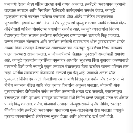
परवानगी देतात जेव्हा अंतिम तारखा कमी ताणत असतात. इन्व्हेंटरी व्यवस्थापन प्रणाली
तात्काळ उत्पादन आणि नियोजित डिलिव्हरी कार्यक्रमांना समर्थन देतात, ज्यामुळे
ग्राहकांना त्यांचे स्वतंत्र भरलेल्या प्राण्यांचे थोक ऑर्डर मार्केटिंग उपक्रमांच्या
सुरुवातीशी, हंगामी घटनांशी किंवा विशेष सुट्ट्यांशी जुळवू शकतात. लवचिकतेमध्ये मोठ्या
ऑर्डर्ससाठी आंशिक शिपमेंटच्या पर्यायांचा समावेश आहे, ज्यामुळे व्यवसायांना वितरण
वेळापत्रक किंवा संचयन क्षमतेच्या मर्यादांनुसार टप्प्याटप्प्याने उत्पादने मिळू शकतात.
उन्नत उत्पादन तंत्रज्ञान आणि कार्यक्षम कर्मचारी व्यवस्थापन थोक पुरवठादारांना ऑर्डर
आकार किंवा उत्पादन वेळापत्रक आवश्यकतांच्या अवलंबून गुणवत्तेच्या स्थिर मानकांचे
पालन करण्यास सक्षम करतात. या मोजमापीमध्ये डिझाइन पुनरावृत्ती क्षमतांचाही समावेश
आहे, ज्यामुळे ग्राहकांना प्रारंभिक नमुन्यांवर आधारित सुधारणा किंवा सुधारणा करण्यासाठी
परवानगी दिली जाते ज्यामुळे एकूण उत्पादन वेळापत्रक किंवा खर्चावर फारसा परिणाम होत
नाही. आर्थिक लवचिकता मोजमापीचे आणखी एक पैलू आहे, ज्यामध्ये अनेक थोक
पुरवठादार विविध देय अटी, किमतीच्या रचना आणि वित्तपुरवठा पर्याय ऑफर करतात जे
विविध व्यवसाय मॉडेल आणि रोख प्रवाह विचारांना अनुरूप असतात. मोजमापी थोक
पुरवठादारांसह दीर्घकालीन संबंध स्थापित करण्याची क्षमता खंड सवलती, प्राधान्यकृत
वेळापत्रक आणि प्राधान्य वागणूक यासारख्या संधी निर्माण करते ज्यामुळे सतत स्पर्धात्मक
फायदे मिळू शकतात. तसेच, मोजमापी उत्पादन सोल्यूशन्समध्ये ड्रॉप शिपिंग, स्वतंत्र
पॅकेजिंग आणि इन्व्हेंटरी व्यवस्थापन यासारख्या मूल्य-वाढवलेल्या सेवा असतात ज्यामुळे
ग्राहक व्यवसायांसाठी ऑपरेशन्स सुलभ होतात आणि ओव्हरहेड खर्च कमी होतो.