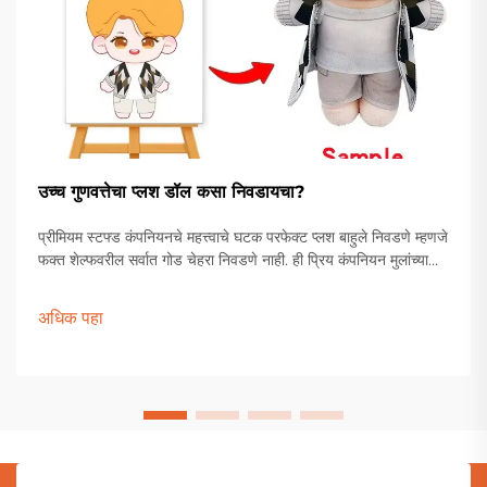
उच्च गुणवत्तेचा प्लश डॉल कसा निवडायचा?
प्रीमियम स्टफ्ड कंपनियनचे महत्त्वाचे घटक परफेक्ट प्लश बाहुले निवडणे म्हणजे
फक्त शेल्फवरील सर्वात गोड चेहरा निवडणे नाही. ही प्रिय कंपनियन मुलांच्या
खेळण्यांच्या पेटीपासून ते प्रौढ संग्राहकांच्या प्रदर्शनापर्यंत विशेष स्थान
राखतात.
अधिक पहा