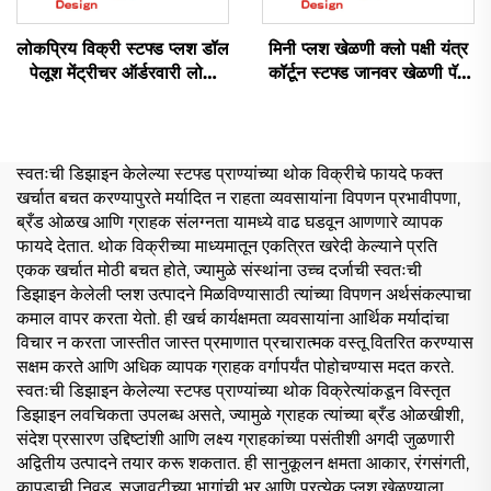
लोकप्रिय विक्री स्टफ्ड प्लश डॉल
मिनी प्लश खेळणी क्लो पक्षी यंत्र
पेलूश मेंट्रीचर ऑर्डरवारी लोगो
कॉर्टून स्टफ्ड जानवर खेळणी पॅज
प्लशी सॉफ्ट प्लश खेळणी
बनेरी कॅट ऑर्डरवारी प्लश कीचन
ऑर्डरवारी
स्वतःची डिझाइन केलेल्या स्टफ्ड प्राण्यांच्या थोक विक्रीचे फायदे फक्त
खर्चात बचत करण्यापुरते मर्यादित न राहता व्यवसायांना विपणन प्रभावीपणा,
ब्रँड ओळख आणि ग्राहक संलग्नता यामध्ये वाढ घडवून आणणारे व्यापक
फायदे देतात. थोक विक्रीच्या माध्यमातून एकत्रित खरेदी केल्याने प्रति
एकक खर्चात मोठी बचत होते, ज्यामुळे संस्थांना उच्च दर्जाची स्वतःची
डिझाइन केलेली प्लश उत्पादने मिळविण्यासाठी त्यांच्या विपणन अर्थसंकल्पाचा
कमाल वापर करता येतो. ही खर्च कार्यक्षमता व्यवसायांना आर्थिक मर्यादांचा
विचार न करता जास्तीत जास्त प्रमाणात प्रचारात्मक वस्तू वितरित करण्यास
सक्षम करते आणि अधिक व्यापक ग्राहक वर्गापर्यंत पोहोचण्यास मदत करते.
स्वतःची डिझाइन केलेल्या स्टफ्ड प्राण्यांच्या थोक विक्रेत्यांकडून विस्तृत
डिझाइन लवचिकता उपलब्ध असते, ज्यामुळे ग्राहक त्यांच्या ब्रँड ओळखीशी,
संदेश प्रसारण उद्दिष्टांशी आणि लक्ष्य ग्राहकांच्या पसंतीशी अगदी जुळणारी
अद्वितीय उत्पादने तयार करू शकतात. ही सानुकूलन क्षमता आकार, रंगसंगती,
कापडाची निवड, सजावटीच्या भागांची भर आणि प्रत्येक प्लश खेळण्याला