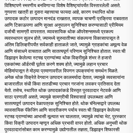
विशिष्टपणे स्मरणीय बनविणाऱ्या विशेष वैशिष्ट्यांपर्यंत विस्तारलेली असते.
गुणवत्ता खात्री हा दुसरा महत्त्वाचा फायदा आहे, कारण स्थापित थोक
उत्पादक कठोर उत्पादन मानदंड राखतात, व्यापक चाचणी प्रक्रिया राबवतात
आणि टिकाऊपणा आणि सुरक्षा अनुपालन सुनिश्चित करण्यासाठी प्रीमियम
दर्जाची सामग्री वापरतात. व्यावसायिक थोक ऑपरेशन्समध्ये प्रकल्प
व्यवस्थापन सुलभ होते, ज्यामध्ये सुरुवातीच्या संकल्पना विकासापासून ते
अंतिम डिलिव्हरीपर्यंत सर्वकाही हाताळले जाते, ज्यामुळे ग्राहकांचा अमूल्य वेळ
आणि संसाधने वाचतात आणि सातत्यपूर्ण परिणाम सुनिश्चित होतात. स्वतःची
डिझाइन केलेल्या स्टफ्ड प्राण्यांच्या थोक विक्रीमुळे शंभर ते हजारो
एककांच्या ऑर्डरची पूर्तता करणे शक्य होते, ज्यामुळे लहान प्रचार
मोहिमांपासून ते मोठ्या प्रमाणावरील विपणन उपक्रमांना समर्थन मिळते.
अनेक थोक विक्रेते वेगवान उत्पादन कालमर्यादा देतात, ज्यामुळे व्यवसायांना
बाजारातील संधी किंवा तातडीच्या प्रचार गरजांना लवकर प्रतिसाद देता
येतो. तसेच, स्थापित थोक उत्पादकांकडे विस्तृत पुरवठादार नेटवर्क आणि
साठा प्रणाली असते, ज्यामुळे सामग्रीची विश्वासार्ह उपलब्धता आणि
सातत्यपूर्ण उत्पादन वेळापत्रक सुनिश्चित होते. थोक चॅनेल्सद्वारे उपलब्ध
व्यावसायिक पॅकेजिंग आणि सादरीकरण पर्याय स्वतःची डिझाइन केलेल्या
स्टफ्ड प्राण्यांच्या आभासी मूल्यात भर घालतात, ज्यामुळे त्यांचा भेट, पुरस्कार
किंवा विक्री उत्पादन म्हणून अधिक प्रभावी वापर होतो. अधिक अनुभवी थोक
पुरवठादारांसोबत काम करण्यामुळे उद्योगातील तज्ञता, डिझाइन शिफारसी