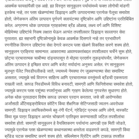
आकर्षक फायद्यांपैकी एक आहे. ह्या विस्तृत सानुकूलन पर्यायांमध्ये फक्त लोगोची मांडणी
इतकेच नव्हे, तर प्लश खेळण्यांच्या डिझाइन आणि उत्पादनाच्या प्रत्येक पैलूचा समावेश
होतो, जेणेकरून अंतिम उत्पादन पूर्णपणे क्लायंटच्या दृष्टिकोन आणि उद्दिष्टांना प्रतिबिंबित
करेल. अग्रगण्य थोक उत्पादक ग्राहकांच्या ब्रँड ओळख, लक्ष्य वर्ग आणि विशिष्ट
मोहिमेच्या उद्दिष्टांचे निकष लक्षात घेऊन अत्यंत तपशीलवार डिझाइन सल्लागार सेवा
पुरवतात. ह्या सहभागी दृष्टिकोनामुळे केवळ आकर्षक दिसणारे नव्हे तर प्रभावीपणे
रणनीतिक विपणन उद्दिष्टांना सेवा देणारे कस्टम प्लश खेळणे विकसित करणे शक्य होते.
सानुकूलन प्रक्रिया सामान्यत: आकाराच्या आवश्यकतांबद्दल तपशीलवार चर्चेने सुरू होते,
छोट्या प्रचारात्मक चाबीच्या दांड्यापासून ते मोठ्या प्रदर्शन तुकड्यांपर्यंत, जेणेकरून
अंतिम उत्पादन हे इच्छित वापर आणि बजेट मर्यादांना अनुरूप असेल. रंग सानुकूलन
मूलभूत पॅलेट निवडीपलीकडे जाते, ज्यामध्ये नेमक्या रंग जुळवण्याच्या सेवा समाविष्ट
असतात, ज्यामुळे सर्व विपणन साहित्य आणि प्रचारात्मक वस्तूंमध्ये ब्रँडची एकरूपता
राखली जाते. कापड निवडीमध्ये विविध बनावटी, सामग्री आणि फिनिशेसचा समावेश होतो,
ज्यामुळे कस्टम प्लश पशूंच्या स्पर्शानुभव आणि ग्रहण केलेल्या गुणवत्तेत सुधारणा होते.
अनेक थोक पुरवठादार विशेष कापड उपचार प्रदान करतात, जसे की आरोग्यसेवा
अर्जांसाठी अँटिमाइक्रोबियल कोटिंग किंवा शैक्षणिक सेटिंग्जसाठी ज्वलन-अवरोधक
सामग्री. डिझाइन लवचिकतेमध्ये बहु-रंगी पॅटर्न, ग्रेडिएंट प्रभाव आणि लोगो, मास्कॉट
किंवा मूळ पात्र डिझाइन अत्यंत चोखपणे प्रतिकृत करण्यासाठी जटिल तपशीलांचा
समावेश होतो. सामग्री सानुकूलन हे वैयक्तिकरण पर्यायांना आणखी एक मिती जोडते,
ज्यामुळे प्रत्येक प्लश खेळण्याच्या कथानकाच्या क्षमतेला वाढवणारे कपडे, सामग्री किंवा
ब्रँडेड घटक समाविष्ट करणे शक्य होते. सब्लिमेशन प्रिंटिंग आणि टाकाऊ तपशील