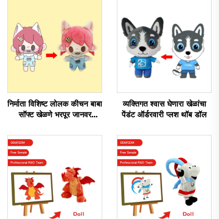
निर्माता विशिष्ट लोलक कीचन बाबा
व्यक्तिगत श्वास घेणारा खेळांचा
सॉफ्ट खेळणे भरपूर जानवर
पेंडंट ऑर्डरवारी प्लश थॉब डॉल
Kpop विशिष्ट लोलक डॉल