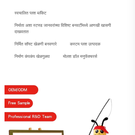
स्वचालित प्लश ब्लॅंकेट
निर्माता अशा स्टफ्ड जानवरांच्या विशिष्ट बनवटींमध्ये आणखी खासगी
दाखवतात
निर्मित सॉफ्ट खेळणी बनवणारे
कस्टम प्लश उत्पादक
निर्माण कंपकंप खेळगुळ्या
मोलश डॉल मनुफॅक्चरर्स