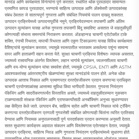
मानदंड आणि कार्यक्षमता विनंत्यांना पूर्ण करतात. स्थापित थोक पुरवठादार सामान्यतः
प्रमाणित कापड पुरवठादार, भरण्याचे साहित्य उत्पादक आणि अ‍ॅक्सेसरी उत्पादकांसह
संबंध ठेवतात जे सातत्यपूर्ण गुणवत्ता आणि संबंधित नियमांचे पालन दाखवू शकतात.
उत्पादन प्रक्रियेमध्ये उत्पादनापूर्वीचे नमुने, प्रक्रियेदरम्यान तपासणी आणि अंतिम
उत्पादन मूल्यांकन यासह अनेक गुणवत्ता तपासणी बिंदू समाविष्ट असतात जे वाहतूकीपूर्वी
कोणत्याही संभाव्य समस्यांचे निराकरण करतात. अ‍ॅडव्हान्स्ड चाचणी प्रोटोकॉल टाके
शक्ति, रंगाची स्थिरता, मापाची स्थिरता आणि एकूण टिकाऊपणा यासह विविध कार्यक्षमता
वैशिष्ट्यांचे मूल्यांकन करतात, ज्यामुळे स्वरूपातील भरतकाम असलेल्या पशूंना सामान्य
वापर आणि हाताळणी सहन करता येते. सुरक्षा चाचणी प्रक्रिया विशेषतः व्यापक असतात,
ज्यामध्ये रासायनिक अंतर्गत विश्लेषण, लहान भागांचे मूल्यांकन, ज्वलनशीलता चाचणी
आणि वय-योग्य मूल्यांकन यांचा समावेश होतो, ज्यामुळे CPSIA, EN71 आणि ASTM
आवश्यकतांसह आंतरराष्ट्रीय खेळण्यांच्या सुरक्षा मानदंडांचे पालन होते. अनेक थोक
उत्पादक आत्ताच निकाल आणि प्रमाणपत्र दस्तऐवजीकरण प्रदान करणाऱ्या प्राधिकृत
चाचणी प्रयोगशाळांसह आत्ताच्या सुविधा किंवा भागीदारी ठेवतात. गुणवत्ता नियंत्रण
पॅकेजिंग आणि सादरीकरणापर्यंत विस्तारित असते, ज्यामध्ये वाहतूकीदरम्यान नुकसान
टाळण्यासाठी संरक्षक पॅकेजिंग आणि प्राप्तकर्त्यांसाठी अनबॉक्सिंग अनुभव सुधारण्यावर
लक्ष केंद्रित केले जाते. उत्पादन बॅच, साहित्य स्रोत आणि चाचणी निकाल यांचे ट्रॅकिंग
करणाऱ्या दस्तऐवजीकरण प्रणाली गुणवत्तेशी संबंधित कोणत्याही चिंतांना त्वरित प्रतिसाद
देण्यास आणि नियामक अनुपालनासाठी पूर्ण पारदर्शकता प्रदान करण्यास अनुमती देतात.
सतत सुधारणा कार्यक्रम अहवाल संकलन आणि विश्लेषणास प्रोत्साहन देतात, ज्यामुळे
उत्पादन प्रक्रिया, साहित्य निवड आणि गुणवत्ता नियंत्रण प्रक्रियांमध्ये सुधारणा होते.
व्यावसायिक थोक पुरवठादार सामान्यतः किमान सुरक्षा आवश्यकतांना ओलांडून जातात,