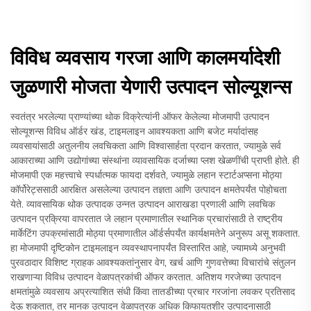
विविध व्यवसाय गरजा आणि कालमर्यादेशी
जुळणारी मोजता येणारी उत्पादन सोल्यूशन्स
स्वतंत्र भरलेल्या प्राण्यांच्या थोक विक्रेत्यांनी ऑफर केलेल्या मोजमापी उत्पादन
सोल्यूशन्स विविध ऑर्डर खंड, टाइमलाइन आवश्यकता आणि बजेट मर्यादांसह
व्यवसायांसाठी अतुलनीय लवचिकता आणि विश्वासार्हता प्रदान करतात, ज्यामुळे सर्व
आकाराच्या आणि उद्योगांच्या संस्थांना व्यावसायिक दर्जाच्या प्लश खेळणींची प्राप्ती होते. ही
मोजमापी एक महत्त्वाचे स्पर्धात्मक फायदा दर्शवते, ज्यामुळे लहान स्टार्टअप्सना मोठ्या
कॉर्पोरेट्ससाठी आरक्षित असलेल्या उत्पादन तज्ञता आणि उत्पादन क्षमतेपर्यंत पोहोचता
येते. व्यावसायिक थोक उत्पादक उन्नत उत्पादन आराखडा प्रणाली आणि लवचिक
उत्पादन प्रक्रिया वापरतात जे लहान प्रमाणातील स्थानिक प्रचारांसाठी ते राष्ट्रीय
मार्केटिंग उपक्रमांसाठी मोठ्या प्रमाणातील ऑर्डर्सपर्यंत कार्यक्षमतेने अनुरूप असू शकतात.
हा मोजमापी दृष्टिकोन टाइमलाइन व्यवस्थापनापर्यंत विस्तारित आहे, ज्यामध्ये अनुभवी
पुरवठादार विशिष्ट ग्राहक आवश्यकतांनुसार वेग, खर्च आणि गुणवत्तेच्या विचारांचे संतुलन
राखणाऱ्या विविध उत्पादन वेळापत्रकांची ऑफर करतात. अतिशय गरजेच्या उत्पादन
क्षमतांमुळे व्यवसाय अप्रत्याशित संधी किंवा तातडीच्या प्रचार गरजांना लवकर प्रतिसाद
देऊ शकतात, तर मानक उत्पादन वेळापत्रक अधिक किफायतशीर उत्पादनासाठी