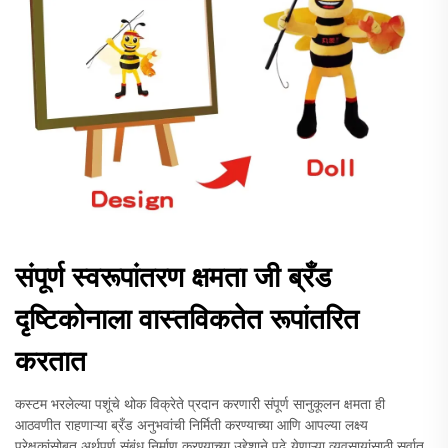
संपूर्ण स्वरूपांतरण क्षमता जी ब्रँड
दृष्टिकोनाला वास्तविकतेत रूपांतरित
करतात
कस्टम भरलेल्या पशूंचे थोक विक्रेते प्रदान करणारी संपूर्ण सानुकूलन क्षमता ही
आठवणीत राहणाऱ्या ब्रँड अनुभवांची निर्मिती करण्याच्या आणि आपल्या लक्ष्य
प्रेक्षकांसोबत अर्थपूर्ण संबंध निर्माण करण्याच्या उद्देशाने पुढे येणाऱ्या व्यवसायांसाठी सर्वात