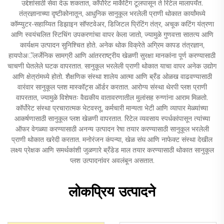
उद्देशांसाठी सेवा देऊ शकतात, कॉर्पोरेट मार्केटिंग टूलपासून ते रिटेल मालापर्यंत.
तंत्रज्ञानाच्या दृष्टीकोनातून, आधुनिक सानुकूल भरलेली प्राणी थोकात कार्यांमध्ये
कॉम्प्युटर-सहाय्यित डिझाइन सॉफ्टवेअर, डिजिटल प्रिंटिंग तंत्र, अचूक कटिंग यंत्रणा
आणि स्वयंचलित स्टिचिंग उपकरणांचा वापर केला जातो, ज्यामुळे गुणवत्ता सातत्य आणि
कार्यक्षम उत्पादन सुनिश्चित होते. अनेक थोक विक्रेते अग्रिम कापड तंत्रज्ञान,
हायपोअॅलर्जेनिक सामग्री आणि आंतरराष्ट्रीय खेळणी सुरक्षा मानकांना पूर्ण करण्यासाठी
चाचणी घेतलेले घटक वापरतात. सानुकूल भरलेली प्राणी थोकात याचा वापर अनेक उद्योग
आणि क्षेत्रांमध्ये होतो. शैक्षणिक संस्था शालेय आत्मा आणि ब्रँड ओळख वाढवण्यासाठी
वारंवार सानुकूल प्लश मास्कॉट्स ऑर्डर करतात. आरोग्य संस्था थेरपी प्लश प्राणी
वापरतात, ज्यामुळे विशेषतः वैद्यकीय वातावरणातील मुलांसह रुग्णांना आराम मिळतो.
कॉर्पोरेट संस्था प्रचारात्मक भेटवस्तू, कर्मचारी मान्यता भेटी आणि व्यापार मेळ्यांच्या
आकर्षणासाठी सानुकूल प्लश खेळणी वापरतात. रिटेल व्यवसाय स्पर्धकांपासून त्यांच्या
ऑफर वेगळ्या करण्यासाठी अनन्य उत्पादन रेषा तयार करण्यासाठी सानुकूल भरलेली
प्राणी थोकात खरेदी करतात. मनोरंजन कंपन्या, खेळ संघ आणि नाफेक्ट संस्था देखील
लक्ष्य प्रेक्षक आणि समर्थकांशी जुळणारे ब्रँडेड माल तयार करण्यासाठी थोकात सानुकूल
प्लश उत्पादनांवर अवलंबून असतात.
लोकप्रिय उत्पादने