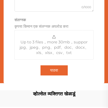
0/1000
संलग्नक
कृपया किमान एक संलग्नक अपलोड करा
Up to 3 files，more 30mb，suppor
jpg、jpeg、png、pdf、doc、docx、
xls、xlsx、csv、txt
पाठवा
व्होल्सेल व्यक्तिगत खेळाडूं