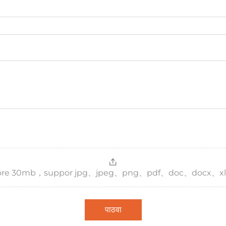
，more 30mb，suppor jpg、jpeg、png、pdf、doc、docx、xl
पाठवा