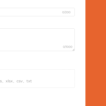
0/200
0/1000
s、xlsx、csv、txt