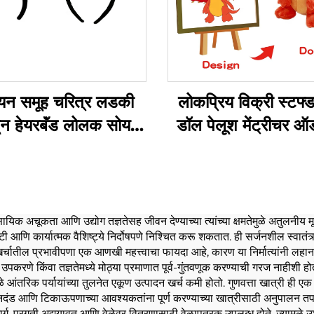
यन समूह चरित्र लडकी
लोकप्रिय विक्री स्टफ्
टून हेयरबॅंड लोलक सोय
डॉल पेलूश मेंट्रीचर ऑर्
जानवर हेडबॅंड
लोगो प्लशी सॉफ्ट प्लश
ऑर्डरवारी
वसायिक अचूकता आणि उद्योग तज्ञतेसह जीवन देण्याच्या त्यांच्या क्षमतेमुळे अतुलनीय मू
ी आणि कार्यात्मक वैशिष्ट्ये निर्दोषपणे निश्चित करू शकतात. ही सर्जनशील स्वातंत्
. खर्चातील प्रभावीपणा एक आणखी महत्त्वाचा फायदा आहे, कारण या निर्मात्यांनी लहा
ष उपकरणे किंवा तज्ञतेमध्ये मोठ्या प्रमाणात पूर्व-गुंतवणूक करण्याची गरज नाहीशी होते
ांमुळे आंतरिक पर्यायांच्या तुलनेत एकूण उत्पादन खर्च कमी होतो. गुणवत्ता खात्री ही ए
 मानदंड आणि टिकाऊपणाच्या आवश्यकतांना पूर्ण करण्याच्या खात्रीसाठी अनुपालन तपा
 मार्ग, प्रगती अद्ययावत आणि वेळेवर वितरणासाठी वेळापत्रक उपलब्ध होते, ज्यामुळे