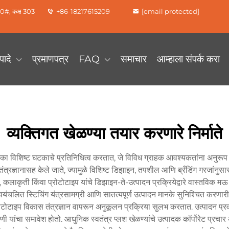
0#, कक्ष 303
+86-18217615209
[email protected]
पादे
प्रमाणपत्र
FAQ
समाचार
आम्हाला संपर्क करा
व्यक्तिगत खेळण्या तयार करणारे निर्माते
ा एका विशिष्ट घटकाचे प्रतिनिधित्व करतात, जे विविध ग्राहक आवश्यकतांना अनुरूप 
त्रज्ञानासह केले जाते, ज्यामुळे विशिष्ट डिझाइन, तपशील आणि ब्रँडिंग गरजांनुसार अ
, कलाकृती किंवा प्रोटोटाइप यांचे डिझाइन-ते-उत्पादन प्रक्रियेद्वारे वास्तविक मऊ खेळ
लित स्टिचिंग यंत्रसामग्री आणि सातत्यपूर्ण उत्पादन मानके सुनिश्चित करणारी ग
रोटोटाइप विकास तंत्रज्ञान वापरून अनुकूलन प्रक्रिया सुलभ करतात. उत्पादन प्
णी यांचा समावेश होतो. आधुनिक स्वतंत्र प्लश खेळण्यांचे उत्पादक कॉर्पोरेट प्रचार अभ