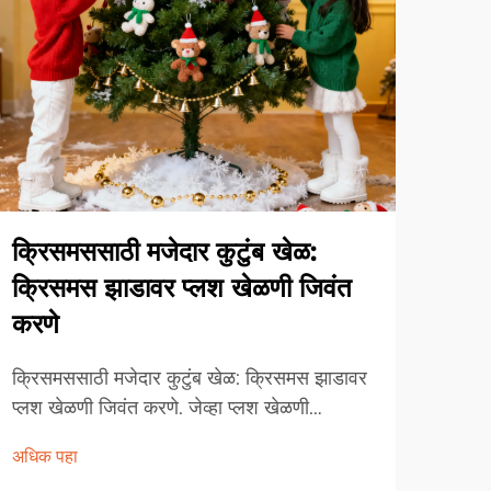
क्रिसमससाठी मजेदार कुटुंब खेळ:
नवी
क्रिसमस झाडावर प्लश खेळणी जिवंत
खेळण
करणे
जोडू 
क्रिसमससाठी मजेदार कुटुंब खेळ: क्रिसमस झाडावर
दरवर्
प्लश खेळणी जिवंत करणे. जेव्हा प्लश खेळणी
ऑर्ना
क्रिसमसला भेटतात तेव्हा काय होते? ही मऊ सजावट
ख्रिस
अधिक पहा
फक्त तुमच्या सणाच्या जागेला उबदार करू शकत नाही
अधिक
नाही