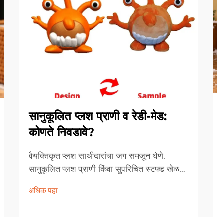
सानुकूलित प्लश प्राणी व रेडी-मेड:
कोणते निवडावे?
वैयक्तिकृत प्लश साथीदारांचा जग समजून घेणे.
सानुकूलित प्लश प्राणी किंवा सुपरिचित स्टफ्ड खेळणे
निवडणे हा निर्णय केवळ एक साधा खरेदीचा पर्याय
अधिक पहा
नसून, आठवणी निर्माण करणे, निर्मितिशीलता व्यक्त
करणे आणि शोधणे याशी संबंधित आहे...