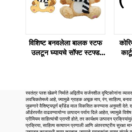
विशिष्ट बनवलेला बालक स्टफ
कोरि
उलटून घ्यायचे सॉफ्ट स्टफ्ड
कार्
डॉल लोलक निर्माते विशिष्ट
लोलक खेळणे
स्वतंत्र प्लश खेळणे निर्माते अद्वितीय सर्जनशील दृष्टिकोनांना व्या
लवचिकतेमध्ये आहे, ज्यामुळे ग्राहक अचूक माप, रंग, साहित्य, बनावट
जुळणारे वैशिष्ट्यपूर्ण ब्रँडेड माल विकसित करण्यास अनुमती देते
ऑर्डरपर्यंत वाढवण्यायोग्य उत्पादन पर्याय दिले आहेत, ज्यामुळे विशे
प्रीमियम साहित्यांची प्राप्ती होते, तर कार्यक्षम उत्पादन प्रक्रिय
प्रक्रिया, साहित्य सत्यापन प्रणाली आणि अंतरराष्ट्रीय सुरक्षा
उत्पादन कालावधी सुगम करतात, ज्यामुळे ग्राहकांना स्पष्ट संपर्क