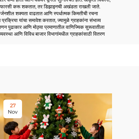
ाठी शिफारसी करू शकतात, तर डिझाइनची अखंडता राखली जाते.
ळे सर्जनशील शक्यता वाढतात आणि स्पर्धात्मक किमतीची रचना
्रक्रिया यांचा समावेश करतात, ज्यामुळे ग्राहकांना संभाव्य
ी विपणन पुढाकार आणि मोठ्या प्रमाणातील वाणिज्यिक सुरूवातीला
िंग व्यवस्था आणि विविध बाजार विभागांमधील ग्राहकांसाठी वितरण
27
2
Nov
No