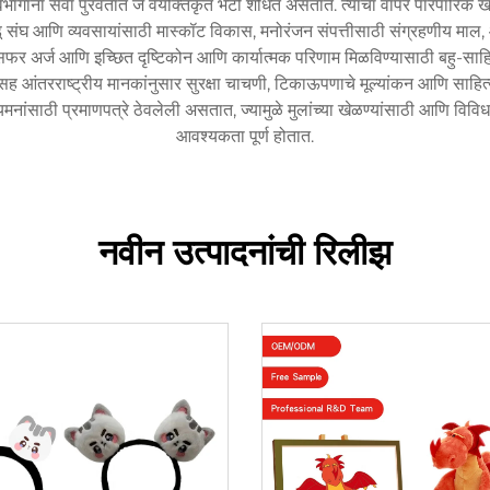
गांना सेवा पुरवतात जे वैयक्तिकृत भेटी शोधत असतात. त्यांचा वापर पारंपारिक खे
ळाडू संघ आणि व्यवसायांसाठी मास्कॉट विकास, मनोरंजन संपत्तीसाठी संग्रहणीय माल,
ट्रान्सफर अर्ज आणि इच्छित दृष्टिकोन आणि कार्यात्मक परिणाम मिळविण्यासाठी बहु-सा
आंतरराष्ट्रीय मानकांनुसार सुरक्षा चाचणी, टिकाऊपणाचे मूल्यांकन आणि साहित्
साठी प्रमाणपत्रे ठेवलेली असतात, ज्यामुळे मुलांच्या खेळण्यांसाठी आणि विविध 
आवश्यकता पूर्ण होतात.
नवीन उत्पादनांची रिलीझ