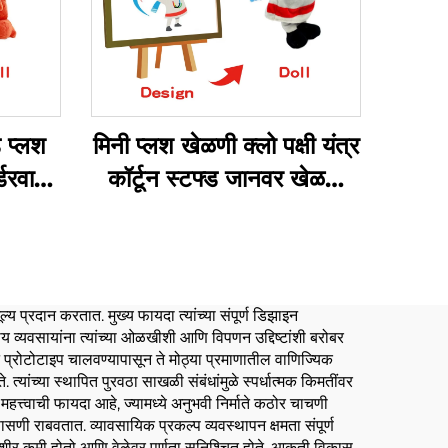
ड प्लश
मिनी प्लश खेळणी क्लो पक्षी यंत्र
डरवारी
कॉर्टून स्टफ्ड जानवर खेळणी
 खेळणी
पॅज बनेरी कॅट ऑर्डरवारी प्लश
कीचन
ल्य प्रदान करतात. मुख्य फायदा त्यांच्या संपूर्ण डिझाइन
र्य व्यवसायांना त्यांच्या ओळखीशी आणि विपणन उद्दिष्टांशी बरोबर
न प्रोटोटाइप चालवण्यापासून ते मोठ्या प्रमाणातील वाणिज्यिक
. त्यांच्या स्थापित पुरवठा साखळी संबंधांमुळे स्पर्धात्मक किमतींवर
क महत्त्वाची फायदा आहे, ज्यामध्ये अनुभवी निर्माते कठोर चाचणी
सणी राबवतात. व्यावसायिक प्रकल्प व्यवस्थापन क्षमता संपूर्ण
 उशीर कमी होतो आणि वेळेवर पूर्णता सुनिश्चित होते. आकृती विकास,