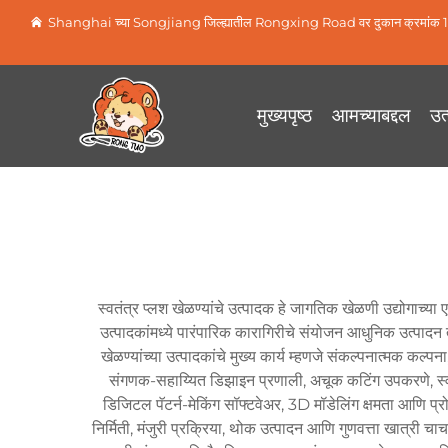
Shanghai च्या Songjiang जिल्ह्यातील Rongxing Road वर दुकान क्रमांक 1
मुख्यपृष्ठ
आमच्याबद्दल
उत्
स्वतंत्र प्लश खेळण्यांचे उत्पादक हे जागतिक खेळणी उद्योगाच्य
उत्पादकांमध्ये पारंपारिक कारागिरीचे संयोजन आधुनिक उत्पादन तं
खेळण्यांच्या उत्पादकांचे मुख्य कार्य म्हणजे संकल्पनात्मक कल्पना
संगणक-सहाय्यित डिझाइन प्रणाली, अचूक कटिंग उपकरणे, स्वयंच
डिजिटल पॅटर्न-मेकिंग सॉफ्टवेअर, 3D मॉडेलिंग क्षमता आणि प्
निर्मिती, मंजुरी प्रक्रिया, थोक उत्पादन आणि गुणवत्ता खात्री चाच