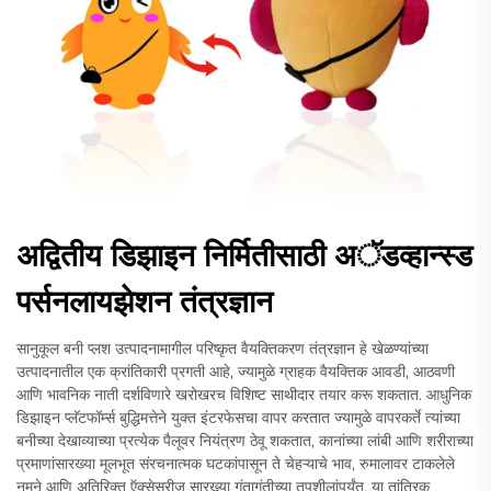
अद्वितीय डिझाइन निर्मितीसाठी अॅडव्हान्स्ड
पर्सनलायझेशन तंत्रज्ञान
सानुकूल बनी प्लश उत्पादनामागील परिष्कृत वैयक्तिकरण तंत्रज्ञान हे खेळण्यांच्या
उत्पादनातील एक क्रांतिकारी प्रगती आहे, ज्यामुळे ग्राहक वैयक्तिक आवडी, आठवणी
आणि भावनिक नाती दर्शविणारे खरोखरच विशिष्ट साथीदार तयार करू शकतात. आधुनिक
डिझाइन प्लॅटफॉर्म्स बुद्धिमत्तेने युक्त इंटरफेसचा वापर करतात ज्यामुळे वापरकर्ते त्यांच्या
बनीच्या देखाव्याच्या प्रत्येक पैलूवर नियंत्रण ठेवू शकतात, कानांच्या लांबी आणि शरीराच्या
प्रमाणांसारख्या मूलभूत संरचनात्मक घटकांपासून ते चेहऱ्याचे भाव, रुमालावर टाकलेले
नमुने आणि अतिरिक्त ऍक्सेसरीज सारख्या गुंतागुंतीच्या तपशीलांपर्यंत. या तांत्रिक