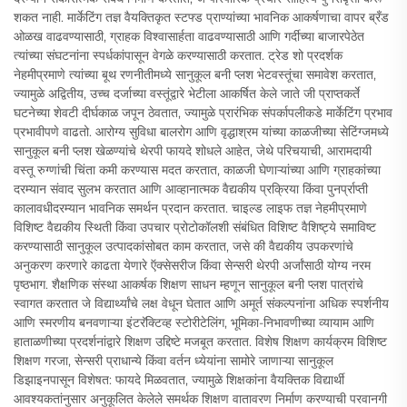
शकत नाही. मार्केटिंग तज्ञ वैयक्तिकृत स्टफ्ड प्राण्यांच्या भावनिक आकर्षणाचा वापर ब्रँड
ओळख वाढवण्यासाठी, ग्राहक विश्वासार्हता वाढवण्यासाठी आणि गर्दीच्या बाजारपेठेत
त्यांच्या संघटनांना स्पर्धकांपासून वेगळे करण्यासाठी करतात. ट्रेड शो प्रदर्शक
नेहमीप्रमाणे त्यांच्या बूथ रणनीतीमध्ये सानुकूल बनी प्लश भेटवस्तूंचा समावेश करतात,
ज्यामुळे अद्वितीय, उच्च दर्जाच्या वस्तूंद्वारे भेटीला आकर्षित केले जाते जी प्राप्तकर्ते
घटनेच्या शेवटी दीर्घकाळ जपून ठेवतात, ज्यामुळे प्रारंभिक संपर्कापलीकडे मार्केटिंग प्रभाव
प्रभावीपणे वाढतो. आरोग्य सुविधा बालरोग आणि वृद्धाश्रम यांच्या काळजीच्या सेटिंग्जमध्ये
सानुकूल बनी प्लश खेळण्यांचे थेरपी फायदे शोधले आहेत, जेथे परिचयाची, आरामदायी
वस्तू रुग्णांची चिंता कमी करण्यास मदत करतात, काळजी घेणाऱ्यांच्या आणि ग्राहकांच्या
दरम्यान संवाद सुलभ करतात आणि आव्हानात्मक वैद्यकीय प्रक्रिया किंवा पुनर्प्राप्ती
कालावधीदरम्यान भावनिक समर्थन प्रदान करतात. चाइल्ड लाइफ तज्ञ नेहमीप्रमाणे
विशिष्ट वैद्यकीय स्थिती किंवा उपचार प्रोटोकॉलशी संबंधित विशिष्ट वैशिष्ट्ये समाविष्ट
करण्यासाठी सानुकूल उत्पादकांसोबत काम करतात, जसे की वैद्यकीय उपकरणांचे
अनुकरण करणारे काढता येणारे ऍक्सेसरीज किंवा सेन्सरी थेरपी अर्जांसाठी योग्य नरम
पृष्ठभाग. शैक्षणिक संस्था आकर्षक शिक्षण साधन म्हणून सानुकूल बनी प्लश पात्रांचे
स्वागत करतात जे विद्यार्थ्यांचे लक्ष वेधून घेतात आणि अमूर्त संकल्पनांना अधिक स्पर्शनीय
आणि स्मरणीय बनवणाऱ्या इंटरॅक्टिव्ह स्टोरीटेलिंग, भूमिका-निभावणीच्या व्यायाम आणि
हाताळणीच्या प्रदर्शनांद्वारे शिक्षण उद्दिष्टे मजबूत करतात. विशेष शिक्षण कार्यक्रम विशिष्ट
शिक्षण गरजा, सेन्सरी प्राधान्ये किंवा वर्तन ध्येयांना सामोरे जाणाऱ्या सानुकूल
डिझाइनपासून विशेषत: फायदे मिळवतात, ज्यामुळे शिक्षकांना वैयक्तिक विद्यार्थी
आवश्यकतांनुसार अनुकूलित केलेले समर्थक शिक्षण वातावरण निर्माण करण्याची परवानगी