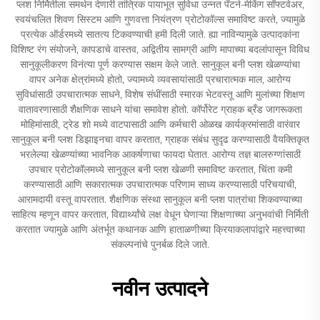
प्लश निर्मितीला समर्थन देणारी तांत्रिक पायाभूत सुविधा उन्नत पॅटर्न-मेकिंग सॉफ्टवेअर,
स्वयंचलित शिवण सिस्टम आणि गुणवत्ता नियंत्रण प्रोटोकॉल्स समाविष्ट करते, ज्यामुळे
प्रत्येक ऑर्डरमध्ये सातत्य टिकवण्याची हमी दिली जाते. ह्या नाविन्यामुळे उत्पादकांना
विशिष्ट रंग संयोजने, कापडाचे वास्तव, अद्वितीय सामग्री आणि मापाच्या बदलांपासून विविध
सानुकूलीकरण विनंत्या पूर्ण करण्यास सक्षम केले जाते. सानुकूल बनी प्लश खेळण्यांचा
वापर अनेक क्षेत्रांमध्ये होतो, ज्यामध्ये व्यवसायांसाठी प्रचारात्मक माल, आरोग्य
सुविधांसाठी उपचारात्मक साधने, विशेष संधींसाठी स्मारक भेटवस्तू आणि मुलांच्या शिक्षण
वातावरणासाठी शैक्षणिक साधने यांचा समावेश होतो. कॉर्पोरेट ग्राहक ब्रँड जागरूकता
मोहिमांसाठी, ट्रेड शो मध्ये वाटपासाठी आणि कर्मचारी ओळख कार्यक्रमांसाठी वारंवार
सानुकूल बनी प्लश डिझाइनचा वापर करतात, ग्राहक संबंध सुदृढ करण्यासाठी वैयक्तिकृत
भरलेल्या खेळण्यांच्या भावनिक आकर्षणाचा फायदा घेतात. आरोग्य तज्ञ बालरुग्णांसाठी
उपचार प्रोटोकॉलमध्ये सानुकूल बनी प्लश खेळणी समाविष्ट करतात, चिंता कमी
करण्यासाठी आणि सकारात्मक उपचारात्मक परिणाम साध्य करण्यासाठी परिचयाची,
आरामदायी वस्तू वापरतात. शैक्षणिक संस्था सानुकूल बनी प्लश पात्रांचा शिकवण्याच्या
साहित्य म्हणून वापर करतात, विद्यार्थ्यांचे लक्ष वेधून घेणाऱ्या शिक्षणाच्या अनुभवांची निर्मिती
करतात ज्यामुळे आणि अंतर्भूत कथानक आणि हाताळणीच्या क्रियाकलापांद्वारे महत्त्वाच्या
संकल्पनांचे पुनर्बळ दिले जाते.
नवीन उत्पादने