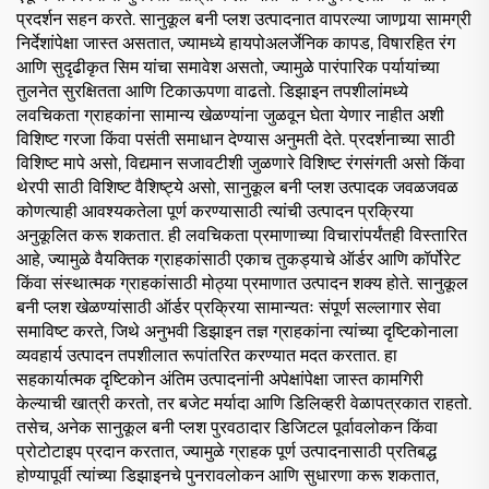
प्रदर्शन सहन करते. सानुकूल बनी प्लश उत्पादनात वापरल्या जाणार्‍या सामग्री
निर्देशांपेक्षा जास्त असतात, ज्यामध्ये हायपोअलर्जेनिक कापड, विषारहित रंग
आणि सुदृढीकृत सिम यांचा समावेश असतो, ज्यामुळे पारंपारिक पर्यायांच्या
तुलनेत सुरक्षितता आणि टिकाऊपणा वाढतो. डिझाइन तपशीलांमध्ये
लवचिकता ग्राहकांना सामान्य खेळण्यांना जुळवून घेता येणार नाहीत अशी
विशिष्ट गरजा किंवा पसंती समाधान देण्यास अनुमती देते. प्रदर्शनाच्या साठी
विशिष्ट मापे असो, विद्यमान सजावटीशी जुळणारे विशिष्ट रंगसंगती असो किंवा
थेरपी साठी विशिष्ट वैशिष्ट्ये असो, सानुकूल बनी प्लश उत्पादक जवळजवळ
कोणत्याही आवश्यकतेला पूर्ण करण्यासाठी त्यांची उत्पादन प्रक्रिया
अनुकूलित करू शकतात. ही लवचिकता प्रमाणाच्या विचारांपर्यंतही विस्तारित
आहे, ज्यामुळे वैयक्तिक ग्राहकांसाठी एकाच तुकड्याचे ऑर्डर आणि कॉर्पोरेट
किंवा संस्थात्मक ग्राहकांसाठी मोठ्या प्रमाणात उत्पादन शक्य होते. सानुकूल
बनी प्लश खेळण्यांसाठी ऑर्डर प्रक्रिया सामान्यतः संपूर्ण सल्लागार सेवा
समाविष्ट करते, जिथे अनुभवी डिझाइन तज्ञ ग्राहकांना त्यांच्या दृष्टिकोनाला
व्यवहार्य उत्पादन तपशीलात रूपांतरित करण्यात मदत करतात. हा
सहकार्यात्मक दृष्टिकोन अंतिम उत्पादनांनी अपेक्षांपेक्षा जास्त कामगिरी
केल्याची खात्री करतो, तर बजेट मर्यादा आणि डिलिव्हरी वेळापत्रकात राहतो.
तसेच, अनेक सानुकूल बनी प्लश पुरवठादार डिजिटल पूर्वावलोकन किंवा
प्रोटोटाइप प्रदान करतात, ज्यामुळे ग्राहक पूर्ण उत्पादनासाठी प्रतिबद्ध
होण्यापूर्वी त्यांच्या डिझाइनचे पुनरावलोकन आणि सुधारणा करू शकतात,