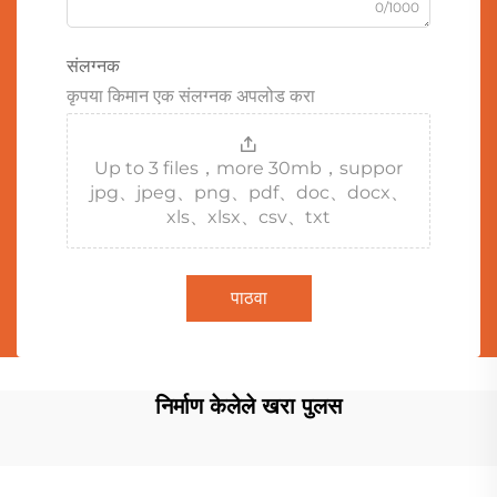
0/1000
संलग्नक
कृपया किमान एक संलग्नक अपलोड करा
Up to 3 files，more 30mb，suppor
jpg、jpeg、png、pdf、doc、docx、
xls、xlsx、csv、txt
पाठवा
निर्माण केलेले खरा पुलस