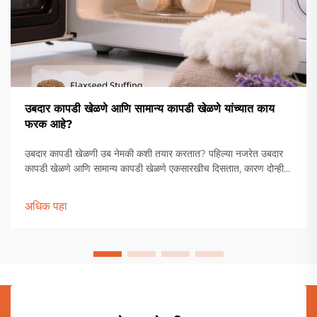
उबदार कापडी खेळणे आणि सामान्य कापडी खेळणे यांच्यात काय
फरक आहे?
उबदार कापडी खेळणी उब नेमकी कशी तयार करतात? पहिल्या नजरेत उबदार
कापडी खेळणे आणि सामान्य कापडी खेळणे एकसारखीच दिसतात, कारण दोन्ही
नरम कापडापासून बनलेली असतात. मात्र, त्यांच्या आतील भरलेल्या सामग्रीत
मोठा फरक असतो. सामान्य कापूस भरल्याशिवाय, उबदार कापडी खेळण्यांमध्ये
अधिक पहा
सामान्य कापडी खेळण्यांपेक्षा वेगळीच सामग्री वापरली जाते...