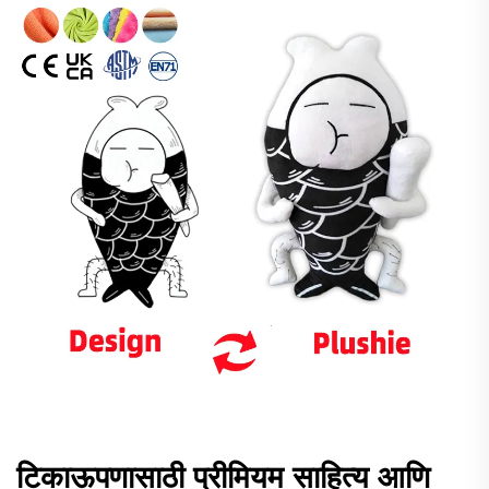
टिकाऊपणासाठी प्रीमियम साहित्य आणि