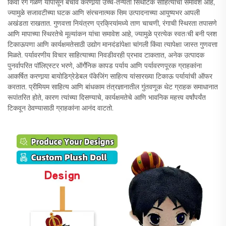
किंवा रंग गळणे यापासून बचाव करणार्‍या उच्च-तन्यता सिंथेटिक साहित्याचा समावेश आहे,
ज्यामुळे सजावटीच्या घटक आणि संरचनात्मक सिम उत्पादनाच्या आयुष्यभर आपली
अखंडता राखतात. गुणवत्ता नियंत्रण प्रक्रियांमध्ये ताण चाचणी, रंगाची स्थिरता तपासणे
आणि मापाच्या स्थिरतेचे मूल्यांकन यांचा समावेश आहे, ज्यामुळे प्रत्येक स्वतःची बनी प्लश
टिकाऊपणा आणि कार्यक्षमतेसाठी उद्योग मानदंडांपेक्षा चांगली किंवा त्यापेक्षा जास्त गुणवत्ता
मिळते. पर्यावरणीय विचार साहित्याच्या निवडीवरही प्रभाव टाकतात, अनेक उत्पादक
पुनर्वापरित पॉलिएस्टर भरणे, ऑर्गॅनिक कापड पर्याय आणि पर्यावरणपूरक ग्राहकांना
आकर्षित करणार्‍या बायोडिग्रेडेबल पॅकेजिंग साहित्य यांसारख्या टिकाऊ पर्यायांची ऑफर
करतात. प्रीमियम साहित्य आणि बांधकाम तंत्रज्ञानातील गुंतवणूक थेट ग्राहक समाधानात
रूपांतरित होते, कारण त्यांच्या दिसण्याचे, कार्यक्षमतेचे आणि भावनिक महत्त्व वर्षांपर्यंत
टिकवून ठेवण्यासाठी ग्राहकांना आनंद वाटतो.