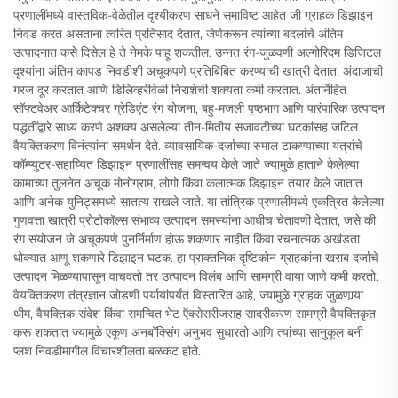
प्रणालींमध्ये वास्तविक-वेळेतील दृश्यीकरण साधने समाविष्ट आहेत जी ग्राहक डिझाइन
निवड करत असताना त्वरित प्रतिसाद देतात, जेणेकरून त्यांच्या बदलांचे अंतिम
उत्पादनात कसे दिसेल हे ते नेमके पाहू शकतील. उन्नत रंग-जुळवणी अल्गोरिदम डिजिटल
दृश्यांना अंतिम कापड निवडीशी अचूकपणे प्रतिबिंबित करण्याची खात्री देतात, अंदाजाची
गरज दूर करतात आणि डिलिव्हरीवेळी निराशेची शक्यता कमी करतात. अंतर्निहित
सॉफ्टवेअर आर्किटेक्चर ग्रेडिएंट रंग योजना, बहु-मजली पृष्ठभाग आणि पारंपारिक उत्पादन
पद्धतींद्वारे साध्य करणे अशक्य असलेल्या तीन-मितीय सजावटीच्या घटकांसह जटिल
वैयक्तिकरण विनंत्यांना समर्थन देते. व्यावसायिक-दर्जाच्या रुमाल टाकण्याच्या यंत्रांचे
कॉम्प्युटर-सहाय्यित डिझाइन प्रणालींसह समन्वय केले जाते ज्यामुळे हाताने केलेल्या
कामाच्या तुलनेत अचूक मोनोग्राम, लोगो किंवा कलात्मक डिझाइन तयार केले जातात
आणि अनेक युनिट्समध्ये सातत्य राखले जाते. या तांत्रिक प्रणालींमध्ये एकत्रित केलेल्या
गुणवत्ता खात्री प्रोटोकॉल्स संभाव्य उत्पादन समस्यांना आधीच चेतावणी देतात, जसे की
रंग संयोजन जे अचूकपणे पुनर्निर्माण होऊ शकणार नाहीत किंवा रचनात्मक अखंडता
धोक्यात आणू शकणारे डिझाइन घटक. हा प्राक्तनिक दृष्टिकोन ग्राहकांना खराब दर्जाचे
उत्पादन मिळण्यापासून वाचवतो तर उत्पादन विलंब आणि सामग्री वाया जाणे कमी करतो.
वैयक्तिकरण तंत्रज्ञान जोडणी पर्यायांपर्यंत विस्तारित आहे, ज्यामुळे ग्राहक जुळणार्‍या
थीम, वैयक्तिक संदेश किंवा समन्वित भेट ऍक्सेसरीजसह सादरीकरण सामग्री वैयक्तिकृत
करू शकतात ज्यामुळे एकूण अनबॉक्सिंग अनुभव सुधारतो आणि त्यांच्या सानुकूल बनी
प्लश निवडीमागील विचारशीलता बळकट होते.