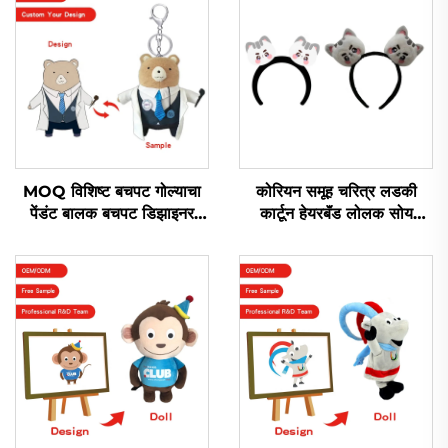
MOQ विशिष्ट बचपट गोल्याचा
कोरियन समूह चरित्र लडकी
पेंडंट बालक बचपट डिझाइनर
कार्टून हेयरबॅंड लोलक सोय
खराब लोगो विशिष्ट लोलक
जानवर हेडबॅंड
खेळण्याचा कीचन