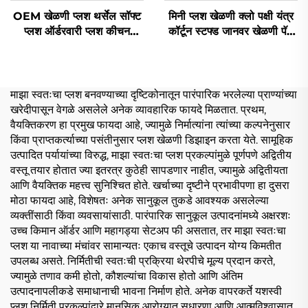
OEM खेळणी प्लश थर्सेल सॉफ्ट
मिनी प्लश खेळणी क्लो पक्षी यंत्र
प्लश ऑर्डरवारी प्लश कीचन
कॉर्टून स्टफ्ड जानवर खेळणी पॅज
जानवर खेळणी सॉफ्ट स्टफ्ड
बनेरी कॅट ऑर्डरवारी प्लश कीचन
जानवर खेळणी
माझा स्वतःचा प्लश बनवण्याच्या दृष्टिकोनातून पारंपारिक भरलेल्या प्राण्यांच्या
खरेदीपासून वेगळे असलेले अनेक व्यावहारिक फायदे मिळतात. प्रथम,
वैयक्तिकरण हा प्रमुख फायदा आहे, ज्यामुळे निर्मात्यांना त्यांच्या कल्पनेनुसार
किंवा प्राप्तकर्त्याच्या पसंतीनुसार प्लश खेळणी डिझाइन करता येते. सामूहिक
उत्पादित पर्यायांच्या विरुद्ध, माझा स्वतःचा प्लश प्रकल्पांमुळे पूर्णपणे अद्वितीय
वस्तू तयार होतात ज्या इतरत्र कुठेही सापडणार नाहीत, ज्यामुळे अद्वितीयता
आणि वैयक्तिक महत्त्व सुनिश्चित होते. खर्चाच्या दृष्टीने प्रभावीपणा हा दुसरा
मोठा फायदा आहे, विशेषतः अनेक सानुकूल तुकडे आवश्यक असलेल्या
व्यक्तींसाठी किंवा व्यवसायांसाठी. पारंपारिक सानुकूल उत्पादनांमध्ये अक्षरशः
उच्च किमान ऑर्डर आणि महागड्या सेटअप फी असतात, तर माझा स्वतःचा
प्लश या नावाच्या मंचांवर सामान्यतः एकाच वस्तूचे उत्पादन योग्य किमतीत
उपलब्ध असते. निर्मितीची स्वतःची प्रक्रिया थेरपीचे मूल्य प्रदान करते,
ज्यामुळे तणाव कमी होतो, कौशल्यांचा विकास होतो आणि अंतिम
उत्पादनापलीकडे समाधानाची भावना निर्माण होते. अनेक वापरकर्ते यशस्वी
प्लश निर्मिती प्रकल्पांद्वारे मानसिक आरोग्यात सुधारणा आणि आत्मविश्वासात