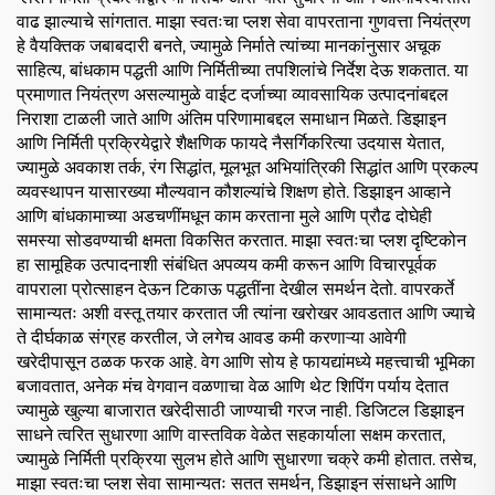
वाढ झाल्याचे सांगतात. माझा स्वतःचा प्लश सेवा वापरताना गुणवत्ता नियंत्रण
हे वैयक्तिक जबाबदारी बनते, ज्यामुळे निर्माते त्यांच्या मानकांनुसार अचूक
साहित्य, बांधकाम पद्धती आणि निर्मितीच्या तपशिलांचे निर्देश देऊ शकतात. या
प्रमाणात नियंत्रण असल्यामुळे वाईट दर्जाच्या व्यावसायिक उत्पादनांबद्दल
निराशा टाळली जाते आणि अंतिम परिणामाबद्दल समाधान मिळते. डिझाइन
आणि निर्मिती प्रक्रियेद्वारे शैक्षणिक फायदे नैसर्गिकरित्या उदयास येतात,
ज्यामुळे अवकाश तर्क, रंग सिद्धांत, मूलभूत अभियांत्रिकी सिद्धांत आणि प्रकल्प
व्यवस्थापन यासारख्या मौल्यवान कौशल्यांचे शिक्षण होते. डिझाइन आव्हाने
आणि बांधकामाच्या अडचणींमधून काम करताना मुले आणि प्रौढ दोघेही
समस्या सोडवण्याची क्षमता विकसित करतात. माझा स्वतःचा प्लश दृष्टिकोन
हा सामूहिक उत्पादनाशी संबंधित अपव्यय कमी करून आणि विचारपूर्वक
वापराला प्रोत्साहन देऊन टिकाऊ पद्धतींना देखील समर्थन देतो. वापरकर्ते
सामान्यतः अशी वस्तू तयार करतात जी त्यांना खरोखर आवडतात आणि ज्याचे
ते दीर्घकाळ संग्रह करतील, जे लगेच आवड कमी करणाऱ्या आवेगी
खरेदीपासून ठळक फरक आहे. वेग आणि सोय हे फायद्यांमध्ये महत्त्वाची भूमिका
बजावतात, अनेक मंच वेगवान वळणाचा वेळ आणि थेट शिपिंग पर्याय देतात
ज्यामुळे खुल्या बाजारात खरेदीसाठी जाण्याची गरज नाही. डिजिटल डिझाइन
साधने त्वरित सुधारणा आणि वास्तविक वेळेत सहकार्याला सक्षम करतात,
ज्यामुळे निर्मिती प्रक्रिया सुलभ होते आणि सुधारणा चक्रे कमी होतात. तसेच,
माझा स्वतःचा प्लश सेवा सामान्यतः सतत समर्थन, डिझाइन संसाधने आणि