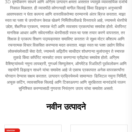
3D दृश्यीकरण साधने आणि अग्रिम उत्पादन क्षमता असतात ज्यामुळे व्यावसायिक दर्जाचे
निकाल मिळतात. ही व्यासपीठे कोणत्याही मागील सिलाई किंवा डिझाइन अनुभवाची
आवश्यकता न घेता कल्पना आणि वास्तविकतेच्या दरम्यानचे अंतर ब्रिज करतात. माझा
स्वतःचा प्लश चे उपयोजन केवळ खेळणे निर्मितीपलीकडे विस्तारले आहे, ज्यामध्ये थेरपीचे
उद्देश, शैक्षणिक प्रकल्प, स्मारक भेटी आणि व्यवसाय प्रकल्पांचा समावेश होतो. थेरपिस्ट
मानसिक आधार आणि संवेदनशील थेरपीसाठी स्वतःचा प्लश तयार करणे वापरतात, तर
शिक्षक हे प्रकल्प शिक्षण पाठ्यक्रमात समाविष्ट करतात जे सूक्ष्म मोटर कौशल्य आणि
रचनात्मक विचार विकसित करण्यास मदत करतात. माझा स्वतःचा प्लश उद्योग विविध
लोकसंख्येसाठी सेवा देतो, ज्यामध्ये अद्वितीय साथीदार शोधणाऱ्या मुलांपासून ते स्मारक
तुकडे किंवा कॉर्पोरेट मास्कोट तयार करणाऱ्या प्रौढांचा समावेश होतो. अग्रिम
वैशिष्ट्यांमध्ये नमुना लायब्ररी, गुणधर्म सिम्युलेशन, ऑगमेंटेड रिअलिटी पूर्वावलोकन आणि
सहयोगी डिझाइन साधने यांचा समावेश आहे जे एकाच प्रकल्पात अनेक वापरकर्त्यांना
योगदान देण्यास सक्षम करतात. उत्पादन प्रक्रियेमध्ये सामान्यतः डिजिटल नमुना निर्मिती,
अचूक कटिंग, व्यावसायिक सिलाई आणि टिकाऊपणा आणि सुरक्षितता मानदंडांचे पालन
सुनिश्चित करण्यासाठी गुणवत्ता नियंत्रण उपाय यांचा समावेश असतो.
नवीन उत्पादने