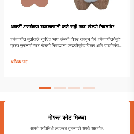
अलर्जी असलेल्या बालकासाठी कसे सही प्लश खेळणे निवडावे?
संवेदनशील मुलांसाठी सुरक्षित प्लश खेळणी निवड समजून घेणे संवेदनशीलतेमुळे
ग्रस्त मुलांसाठी प्लश खेळणी निवडताना काळजीपूर्वक विचार आणि तपशीलांकडे
लक्ष देणे आवश्यक असते. पालकांना आणि संगोपनकर्त्यांना विविध सामग्री,
उत्पादन प्रक्रिया इत्यादींमधून जाणे आवश्यक असते.
अधिक पहा
मोफत कोट मिळवा
आमचे प्रतिनिधी लवकरच तुमच्याशी संपर्क साधतील.