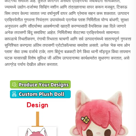
कटिंगचा समावेश आहे. कुशल कारागीर असेंब्ली प्रक्रियेची जबाबदारी सांभाळतात,
ज्यामध्ये उद्योग-दर्जाच्या सिव्हिंग मशीन आणि तंत्रज्ञानाचा वापर करून मजबूत, टिकाऊ
सिम तयार केल्या जातात ज्या वर्षानुवर्षे वापर आणि प्रेमास सहन करू शकतात. उत्पादन
प्रक्रियेतील गुणवत्ता नियंत्रण उपायांमध्ये प्रत्येक प्लाश निर्मितीला योग्य बांधणी, सुरक्षा
अनुपालन आणि सौंदर्याच्या आकर्षणाची खात्री करण्यासाठी वैयक्तिक लक्ष दिले जाणारे
अनेक तपासणी बिंदू समाविष्ट आहेत. निर्मितीच्या शेवटच्या प्रक्रियेमध्ये सामान्यतः
कापडाचे स्थितीकरण, रंगाची स्थिरता चाचणी आणि सर्व उत्पादनांमध्ये सातत्यपूर्ण गुणवत्ता
सुनिश्चित करणार्‍या अंतिम तपासणी प्रोटोकॉल्सचा समावेश असतो. अनेक 'मेक माय ओन
प्लाश' सेवा उच्च दर्जाचे टाके, ताण बिंदूंना बळकटी देणे किंवा ध्वनी मॉड्यूल किंवा तापमान
घटक यासारखी विशेष सुविधा जी अंतिम उत्पादनाच्या कार्यक्षमतेत सुधारणा करतात, असे
अपग्रेड पर्याय देखील ऑफर करतात.