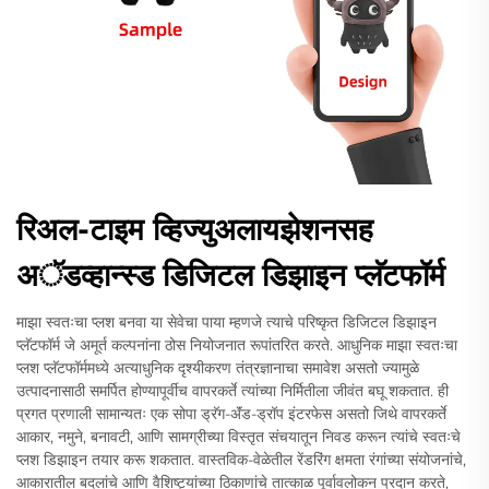
रिअल-टाइम व्हिज्युअलायझेशनसह
अॅडव्हान्स्ड डिजिटल डिझाइन प्लॅटफॉर्म
माझा स्वतःचा प्लश बनवा या सेवेचा पाया म्हणजे त्याचे परिष्कृत डिजिटल डिझाइन
प्लॅटफॉर्म जे अमूर्त कल्पनांना ठोस नियोजनात रूपांतरित करते. आधुनिक माझा स्वतःचा
प्लश प्लॅटफॉर्ममध्ये अत्याधुनिक दृश्यीकरण तंत्रज्ञानाचा समावेश असतो ज्यामुळे
उत्पादनासाठी समर्पित होण्यापूर्वीच वापरकर्ते त्यांच्या निर्मितीला जीवंत बघू शकतात. ही
प्रगत प्रणाली सामान्यतः एक सोपा ड्रॅग-ॲंड-ड्रॉप इंटरफेस असतो जिथे वापरकर्ते
आकार, नमुने, बनावटी, आणि सामग्रीच्या विस्तृत संचयातून निवड करून त्यांचे स्वतःचे
प्लश डिझाइन तयार करू शकतात. वास्तविक-वेळेतील रेंडरिंग क्षमता रंगांच्या संयोजनांचे,
आकारातील बदलांचे आणि वैशिष्ट्यांच्या ठिकाणांचे तात्काळ पूर्वावलोकन प्रदान करते,