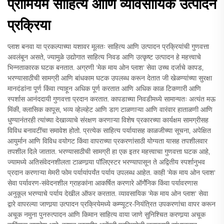
प्रीमियम साहित्य आणि व्यावसायिक उत्पादन
प्रक्रिया
प्लाश बनवा या प्रकल्पाच्या यशावर मूलतः साहित्य आणि उत्पादन प्रक्रियांची गुणवत्ता
अवलंबून असते, ज्यामुळे उद्योगात साहित्य निवड आणि उत्कृष्ट उत्पादन हे महत्त्वाचे
भिन्नताकारक घटक बनतात. अग्रणी 'मेक माय ओन प्लाश' सेवा उच्च दर्जाचे कापड,
भरण्यासाठीची सामग्री आणि बांधकाम घटक उपलब्ध करून देतात जी खेळण्यांच्या सुरक्षा
मानदंडांना पूर्ण किंवा त्याहून अधिक पूर्ण करतात आणि अधिक काळ टिकणारी आणि
स्पर्शास आनंददायी गुणवत्ता प्रदान करतात. कापडाच्या निवडीमध्ये सामान्यतः अत्यंत मऊ
मिंकी, क्लासिक कापूस, भव्य व्हेल्व्हेट आणि डाग टाळणाऱ्या आणि वारंवार हाताळणी आणि
धुण्यानंतरही त्यांच्या देखाव्याचे संरक्षण करणाऱ्या विशेष प्रकारच्या कार्यक्षम सामग्रीसह
विविध बनावटींचा समावेश होतो. प्रत्येक साहित्य पर्यायासह काळजीच्या सूचना, अपेक्षित
आयुर्मान आणि विविध वयोगट किंवा वापराच्या प्रकरणांसाठी योग्यता यासह तपशीलवार
तपशील दिले जातात. भरण्यासाठीची सामग्री हा एक इतर महत्त्वाचा गुणवत्ता घटक आहे,
ज्यामध्ये अतिसंवेदनशीलता टाळणार्‍या पॉलिएस्टर भरण्यापासून ते अद्वितीय स्पर्शानुभव
प्रदान करणाऱ्या मेमरी फोम पर्यायांपर्यंत पर्याय उपलब्ध आहेत. काही 'मेक माय ओन प्लाश'
सेवा पर्यावरण-संवेदनशील ग्राहकांना आकर्षित करणारे ऑर्गॅनिक किंवा पर्यावरणास
अनुकूल भरण्याचे पर्याय देखील ऑफर करतात. व्यावसायिक 'मेक माय ओन प्लाश' सेवा
द्वारे वापरल्या जाणार्‍या उत्पादन प्रक्रियेमध्ये कम्प्यूटर-नियंत्रित उपकरणांचा वापर करून
अचूक नमुना पुनरुत्पादन आणि किमान साहित्य वाया जाणे सुनिश्चित करणार्‍या अचूक