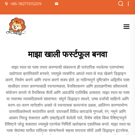
|
+86-18217615209
माझा खाली फर्स्टफूल बनवा
माझा स्वतःचा प्लश तयार करण्याची संकल्पना ही पारंपारिक भरलेल्या प्राण्यांच्या
उद्योगाला क्रांतिकारी बनवते, ज्यामुळे व्यक्तींना आपले स्वतःचे मऊ खेळणे डिझाइन
करणे, निर्माण करणे आणि रचना करणे शक्य होते. हा नाविन्यपूर्ण दृष्टिकोन अद्वितीय प्लश
साथीदार तयार करण्यासाठी रचनात्मकता, वैयक्तिकरण आणि हाताळणीच्या कौशल्याचे
संयोजन करतो जे वैयक्तिक शैली आणि आवडींचे प्रतिबिंब असतात. माझा स्वतःचा प्लश
या नावाच्या व्यासपीठामध्ये सामान्यतः संपूर्ण डिझाइन साधने, उच्च दर्जाची साहित्ये आणि
चरण-दर-चरण मार्गदर्शन असते जे रचनात्मक कल्पनांना ठळक, आलिंगन करण्यायोग्य
वास्तविकतेमध्ये रूपांतरित करते. वापरकर्ते विविध कापडांचे गुणधर्म, रंग, नमुने आणि
आकार निवडू शकतात आणि एम्ब्रॉइडरी केलेली नावे, विशेष संदेश किंवा वैशिष्ट्यपूर्ण
वैशिष्ट्ये जोडू शकतात ज्यामुळे प्रत्येक निर्मिती खरोखरच एकात्मिक बनते. माझा स्वतःचा
प्लश सेवांच्या मागील तांत्रिक संरचनेमध्ये सहसा वापरास सोपी अशी डिझाइन इंटरफेस,