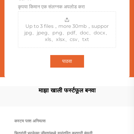
कृपया किमान एक संलग्नक अपलोड करा
Up to 3 files，more 30mb，suppor
jpg、jpeg、png、pdf、doc、docx、
xls、xlsx、csv、txt
पाठवा
माझा खाली फर्स्टफूल बनवा
कस्टम प्लश अनिमल्स
चित्रांनी भरलेल्या जीवाणूंमध्ये रुपांतरित करणारी कंपनी