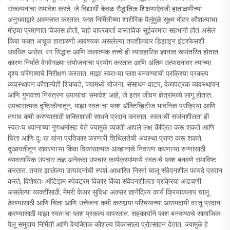
संकल्पनांचा समावेश करते, जे विद्यार्थी केवळ सैद्धांतिक शिक्षणाऐवजी हाताळणीच्या
अनुभवाद्वारे आत्मसात करतात. प्लश निर्मितीच्या शारीरिक पैलूंमुळे सूक्ष्म मोटर कौशल्याचा
मोठ्या प्रमाणात विकास होतो, चाहे वापरकर्ता वास्तविक सुईकामात सहभागी होत असेल
किंवा फक्त अचूक हाताळणी आवश्यक असलेल्या तपशीलवार डिझाइन इंटरफेसशी
संबंधित असेल. रंग सिद्धांत आणि कलात्मक तत्त्वे ही व्यावहारिक ज्ञानात रूपांतरित होतात
कारण निर्माते वेगवेगळ्या संयोजनांचा प्रयोग करतात आणि अंतिम उत्पादनावर त्यांच्या
दृश्य परिणामाचे निरीक्षण करतात. माझा स्वतःचा प्लश बनवण्याची प्रक्रिया प्रकल्प
व्यवस्थापन कौशल्येही शिकवते, ज्यामध्ये योजना, संसाधन वाटप, वेळापत्रक व्यवस्थापन
आणि गुणवत्ता नियंत्रण उपायांचा समावेश आहे, जे इतर जीवन क्षेत्रांमध्ये लागू होतात.
उपचारात्मक दृष्टिकोनातून, माझा स्वतःचा प्लश अ‍ॅक्टिव्हिटीज भावनिक प्रक्रिया आणि
तणाव कमी करण्यासाठी शक्तिशाली साधने प्रदान करतात. स्वतःची सर्जनशीलता ही
स्वतःच ध्यानाच्या गुणधर्मांसह येते ज्यामुळे व्यक्ती आपले लक्ष केंद्रित करू शकते आणि
चिंता आणि दु: ख यांना प्रतिकार करणारी शिथिलतेची अवस्था प्राप्त करू शकते.
दुखापतीतून सावरणाऱ्या किंवा विकासात्मक आव्हानांचे निवारण करणाऱ्या रुग्णांसाठी
व्यावसायिक उपचार तज्ञ अनेकदा उपचार कार्यक्रमांमध्ये स्वतःचे प्लश बनवणे समाविष्ट
करतात. तयार झालेल्या उत्पादनांची स्पर्श-आधारित निसर्ग चालू संवेदनशील फायदे प्रदान
करते, विशेषतः ऑटिझम स्पेक्ट्रम विकार किंवा संवेदनशीलता प्रक्रिया अडचणी
असलेल्या व्यक्तींसाठी. मेमरी केअर सुविधा अक्सर ज्ञानेंद्रिय कार्य क्रियाकलाप चालू
ठेवण्यासाठी आणि चिंता आणि उत्तेजना कमी करणार्‍या परिचयाच्या आरामदायी वस्तू प्रदान
करण्यासाठी माझा स्वतःचा प्लश प्रकल्प वापरतात. सहकार्याने प्लश बनवण्याचे सामाजिक
पैलू समुदाय निर्मिती आणि वैयक्तिक कौशल्य विकासाला प्रोत्साहन देतात, ज्यामुळे हे