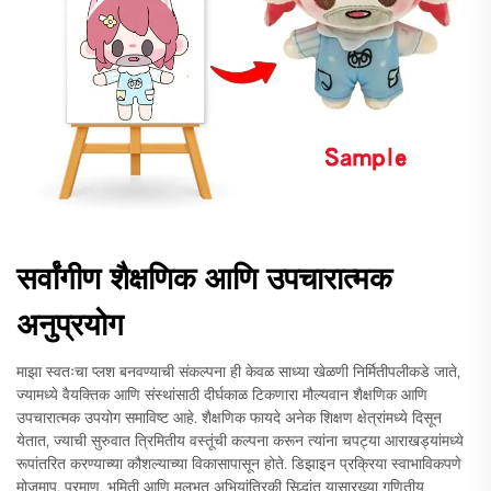
सर्वांगीण शैक्षणिक आणि उपचारात्मक
अनुप्रयोग
माझा स्वतःचा प्लश बनवण्याची संकल्पना ही केवळ साध्या खेळणी निर्मितीपलीकडे जाते,
ज्यामध्ये वैयक्तिक आणि संस्थांसाठी दीर्घकाळ टिकणारा मौल्यवान शैक्षणिक आणि
उपचारात्मक उपयोग समाविष्ट आहे. शैक्षणिक फायदे अनेक शिक्षण क्षेत्रांमध्ये दिसून
येतात, ज्याची सुरुवात त्रिमितीय वस्तूंची कल्पना करून त्यांना चपट्या आराखड्यांमध्ये
रूपांतरित करण्याच्या कौशल्याच्या विकासापासून होते. डिझाइन प्रक्रिया स्वाभाविकपणे
मोजमाप, प्रमाण, भूमिती आणि मूलभूत अभियांत्रिकी सिद्धांत यासारख्या गणितीय