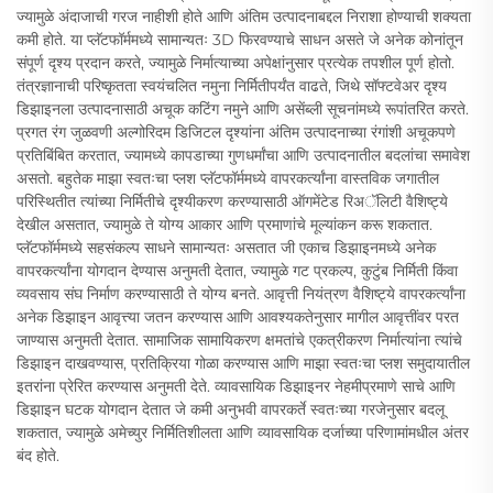
ज्यामुळे अंदाजाची गरज नाहीशी होते आणि अंतिम उत्पादनाबद्दल निराशा होण्याची शक्यता
कमी होते. या प्लॅटफॉर्ममध्ये सामान्यतः 3D फिरवण्याचे साधन असते जे अनेक कोनांतून
संपूर्ण दृश्य प्रदान करते, ज्यामुळे निर्मात्याच्या अपेक्षांनुसार प्रत्येक तपशील पूर्ण होतो.
तंत्रज्ञानाची परिष्कृतता स्वयंचलित नमुना निर्मितीपर्यंत वाढते, जिथे सॉफ्टवेअर दृश्य
डिझाइनला उत्पादनासाठी अचूक कटिंग नमुने आणि असेंब्ली सूचनांमध्ये रूपांतरित करते.
प्रगत रंग जुळवणी अल्गोरिदम डिजिटल दृश्यांना अंतिम उत्पादनाच्या रंगांशी अचूकपणे
प्रतिबिंबित करतात, ज्यामध्ये कापडाच्या गुणधर्मांचा आणि उत्पादनातील बदलांचा समावेश
असतो. बहुतेक माझा स्वतःचा प्लश प्लॅटफॉर्ममध्ये वापरकर्त्यांना वास्तविक जगातील
परिस्थितीत त्यांच्या निर्मितीचे दृश्यीकरण करण्यासाठी ऑगमेंटेड रिअॅलिटी वैशिष्ट्ये
देखील असतात, ज्यामुळे ते योग्य आकार आणि प्रमाणांचे मूल्यांकन करू शकतात.
प्लॅटफॉर्ममध्ये सहसंकल्प साधने सामान्यतः असतात जी एकाच डिझाइनमध्ये अनेक
वापरकर्त्यांना योगदान देण्यास अनुमती देतात, ज्यामुळे गट प्रकल्प, कुटुंब निर्मिती किंवा
व्यवसाय संघ निर्माण करण्यासाठी ते योग्य बनते. आवृत्ती नियंत्रण वैशिष्ट्ये वापरकर्त्यांना
अनेक डिझाइन आवृत्त्या जतन करण्यास आणि आवश्यकतेनुसार मागील आवृत्तींवर परत
जाण्यास अनुमती देतात. सामाजिक सामायिकरण क्षमतांचे एकत्रीकरण निर्मात्यांना त्यांचे
डिझाइन दाखवण्यास, प्रतिक्रिया गोळा करण्यास आणि माझा स्वतःचा प्लश समुदायातील
इतरांना प्रेरित करण्यास अनुमती देते. व्यावसायिक डिझाइनर नेहमीप्रमाणे साचे आणि
डिझाइन घटक योगदान देतात जे कमी अनुभवी वापरकर्ते स्वतःच्या गरजेनुसार बदलू
शकतात, ज्यामुळे अमेच्युर निर्मितिशीलता आणि व्यावसायिक दर्जाच्या परिणामांमधील अंतर
बंद होते.