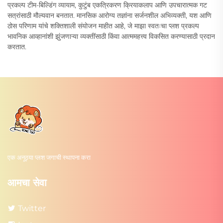
प्रकल्प टीम-बिल्डिंग व्यायाम, कुटुंब एकत्रिकरण क्रियाकलाप आणि उपचारात्मक गट
सत्रांसाठी मौल्यवान बनतात. मानसिक आरोग्य तज्ञांना सर्जनशील अभिव्यक्ती, यश आणि
ठोस परिणाम यांचे शक्तिशाली संयोजन माहीत आहे, जे माझा स्वतःचा प्लश प्रकल्प
भावनिक आव्हानांशी झुंजणाऱ्या व्यक्तींसाठी किंवा आत्ममहत्त्व विकसित करण्यासाठी प्रदान
करतात.
एक अनूठ्या प्लश जगाची स्थापना करा
आमचा सेवा
Twitter