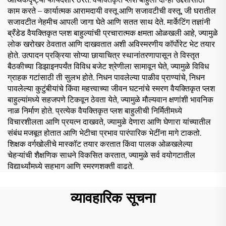
काम करते – कार्यात्मक आरामदायी वस्तू आणि सजावटीची वस्तू, जी घरातील
सजावटीत नेहमीच आपली जागा घेते आणि सतत साथ देते. मार्केटिंग तज्ञांनी
ब्रँडेड वैयक्तिकृत प्लश बाहुल्यांची प्रचारात्मक क्षमता ओळखली आहे, ज्यामुळे
लोक खरोखर ठेवतात आणि दाखवतात अशी अविस्मरणीय कॉर्पोरेट भेट तयार
होते. उत्पादन प्रक्रिया सोप्या छायाचित्र स्थानांतरणापासून ते विस्तृत
बैठकीच्या डिझाइनपर्यंत विविध बजेट श्रेणीला सामावून घेते, ज्यामुळे विविध
ग्राहक गटांसाठी ती सुलभ होते. निधन पावलेल्या पाळीव प्राण्यांचे, निधन
पावलेल्या कुटुंबीयांचे किंवा महत्त्वाच्या जीवन घटनांचे स्मरण वैयक्तिकृत प्लश
बाहुल्यांमध्ये सहजपणे टिकवून ठेवता येते, ज्यामुळे मौल्यवान क्षणांशी भावनिक
नाळ निर्माण होते. प्रत्येक वैयक्तिकृत प्लश बाहुलीची निर्मितीमध्ये
विचारशीलता आणि प्रयत्न दाखवते, ज्यामुळे देणारा आणि घेणारा यांच्यातील
संबंध मजबूत होतात आणि भेटीचा प्रभाव पारंपारिक भेटींना मागे टाकतो.
शिक्षक वर्गखोलीचे मास्कॉट तयार करतात किंवा पालक ओळखलेल्या
चेहऱ्यांची शैक्षणिक साधने विकसित करतात, ज्यामुळे सर्व वयोगटातील
विद्यार्थ्यांमध्ये सहभाग आणि स्मरणशक्ती वाढते.
व्यावहारिक सूचना