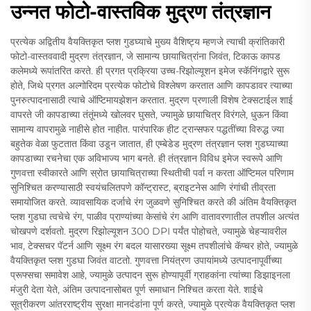
उन्नत फोटो-वास्तविक मुद्रण तंत्रज्ञान
प्रत्येक अद्वितीय वैयक्तिकृत प्लश गुडघ्याचे मुख्य वैशिष्ट्य म्हणजे त्याची क्रांतिकारी
फोटो-वास्तववादी मुद्रण तंत्रज्ञान, जे सामान्य छायाचित्रांना जिवंत, टिकाऊ कापड
कलेमध्ये रूपांतरित करते. ही प्रगत प्रक्रिया उच्च-रिझोल्यूशन इमेज स्कॅनिंगद्वारे सुरू
होते, जिथे प्रगत अल्गोरिदम प्रत्येक फोटोचे विश्लेषण करतात आणि कापडावर त्याच्या
पुनरुत्पादनासाठी त्याचे ऑप्टिमायझेशन करतात. मुद्रण प्रणाली विशेष टेक्सटाईल शाई
वापरते जी कापडाच्या तंतूंमध्ये खोलवर घुसते, ज्यामुळे छायाचित्र विरंगले, धुऊन किंवा
सामान्य वापरामुळे नाहीसे होत नाहीत. पारंपारिक हीट ट्रान्सफर पद्धतींच्या विरुद्ध ज्या
बहुतेक वेळा फुटतात किंवा उडून जातात, ही एम्बेडेड मुद्रण तंत्रज्ञान प्लश गुडघ्याच्या
कापडाच्या रचनेचा एक अविभाज्य भाग बनते. ही तंत्रज्ञान विविध इमेज स्वरूपे आणि
गुणवत्ता स्वीकारते आणि स्रोत छायाचित्राच्या स्थितीची पर्वा न करता ऑप्टिमल परिणाम
सुनिश्चित करण्यासाठी स्वयंचलितपणे कॉन्ट्रास्ट, ब्राइटनेस आणि रंगांची तीव्रता
समायोजित करते. व्यावसायिक दर्जाचे रंग जुळवणे सुनिश्चित करते की अंतिम वैयक्तिकृत
प्लश गुडघा त्वचेचे रंग, पाळीव प्राण्यांच्या केसांचे रंग आणि वातावरणातील तपशील अत्यंत
चोखपणे दर्शवतो. मुद्रण रिझोल्यूशन 300 DPI पर्यंत पोहोचते, ज्यामुळे चेहऱ्यावरील
भाव, टेक्सचर पॅटर्न आणि सूक्ष्म रंग बदल यासारख्या सूक्ष्म तपशीलांचे कॅप्चर होते, ज्यामुळे
वैयक्तिकृत प्लश गुडघा जिवंत वाटतो. गुणवत्ता नियंत्रण उपायांमध्ये उत्पादनापूर्वीच्या
प्रूफ्सचा समावेश आहे, ज्यामुळे उत्पादन सुरू होण्यापूर्वी ग्राहकांना त्यांच्या डिझाइनला
मंजुरी देता येते, अंतिम उत्पादनासोबत पूर्ण समाधान निश्चित करता येते. शाईचे
सूत्रीकरण आंतरराष्ट्रीय सुरक्षा मानदंडांना पूर्ण करते, ज्यामुळे प्रत्येक वैयक्तिकृत प्लश