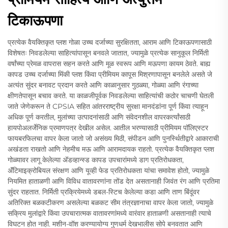
टिकाऊपणा
प्रत्येक वैयक्तिकृत प्लश गोळा उच्च दर्जाच्या सुरक्षितता, आराम आणि टिकाऊपणासाठी
विशेषतः निवडलेल्या साहित्यांपासून बनवले जातात, ज्यामुळे प्रत्येक सानुकूल निर्मिती
वर्षांच्या प्रेमळ वापरास सहन करते आणि मूळ स्वरूप आणि मऊपणा कायम ठेवते. बाह्य
कापड उच्च दर्जाच्या मिंकी प्लश किंवा प्रीमियम कापूस मिश्रणापासून बनलेले असते जे
अत्यंत सुंदर बनावट प्रदान करते आणि काळानुसार गुठळ्या, गोळ्या आणि रंगाच्या
क्षीणतेपासून बचाव करते. या काळजीपूर्वक निवडलेल्या साहित्यांची कठोर चाचणी घेतली
जाते जेणेकरून ते CPSIA सहित आंतरराष्ट्रीय सुरक्षा मानदंडांना पूर्ण किंवा त्याहून
अधिक पूर्ण करतील, मुलांच्या उत्पादनांसाठी आणि संवेदनशील वापरकर्त्यांसाठी
हायपोअलर्जेनिक प्रमाणपत्र देखील असेल. आतील भरण्यासाठी प्रीमियम पॉलिएस्टर
फायबरफिलचा वापर केला जातो जो असंख्य मिठी, संपीडन आणि पुनर्स्थितीद्वारे आकाराची
अखंडता राखतो आणि नेहमीच मऊ आणि आरामदायक राहतो. प्रत्येक वैयक्तिकृत प्लश
गोळ्यावर लागू केलेल्या अ‍ॅडव्हान्स्ड कापड उपचारांमध्ये डाग प्रतिरोधकता,
अ‍ॅंटिमाइक्रोबियल संरक्षण आणि यूव्ही फेड प्रतिरोधकता यांचा समावेश होतो, ज्यामुळे
नियमित हाताळणी आणि विविध वातावरणांना तोंड देत असतानाही जिवंत रंग आणि प्रतिमा
सुंदर राहतात. निर्मिती प्रक्रियेमध्ये डबल-स्टिच केलेल्या कडा आणि ताण बिंदूंवर
अतिरिक्त बळकटीकरण असलेल्या बळकट सीम तंत्रज्ञानाचा वापर केला जातो, ज्यामुळे
सक्रिय मुलांद्वारे किंवा उपचारात्मक वातावरणांमध्ये वारंवार हाताळणी असतानाही त्याचे
विघटन होत नाही. मशीन-वॉश करण्यायोग्य गुणधर्म देखभालीस सोपे बनवतात आणि