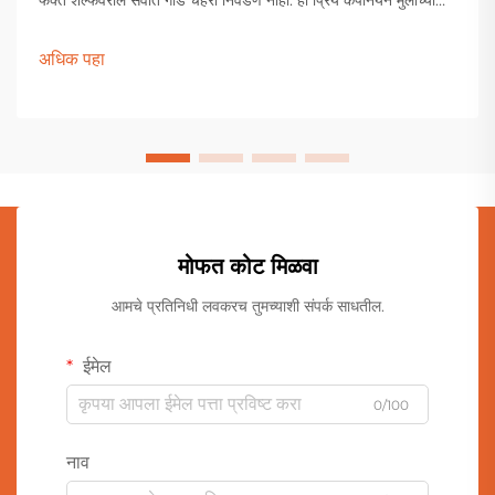
खेळण्यांच्या पेटीपासून ते प्रौढ संग्राहकांच्या प्रदर्शनापर्यंत विशेष स्थान
राखतात.
अधिक पहा
मोफत कोट मिळवा
आमचे प्रतिनिधी लवकरच तुमच्याशी संपर्क साधतील.
ईमेल
0/100
नाव