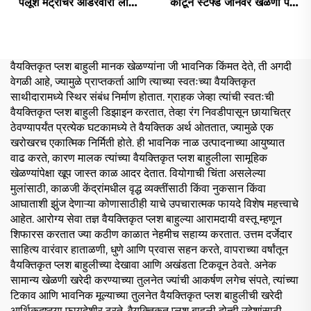
पेलूश मेंट्रीचर ऑर्डरवारी लोगो
कॉर्टून स्टफ्ड जानवर खेळणी पॅज
प्लशी सॉफ्ट प्लश खेळणी
बनेरी कॅट ऑर्डरवारी प्लश कीचन
ऑर्डरवारी
वैयक्तिकृत प्लश बाहुली मानक खेळण्यांना जी भावनिक किंमत देते, ती अगदी
वेगळी आहे, ज्यामुळे प्राप्तकर्ता आणि त्याच्या स्वतःच्या वैयक्तिकृत
साथीदारामध्ये स्थिर संबंध निर्माण होतात. ग्राहक जेव्हा त्यांची स्वतःची
वैयक्तिकृत प्लश बाहुली डिझाइन करतात, तेव्हा रंग निवडीपासून छायाचित्र
ठेवण्यापर्यंत प्रत्येक घटकामध्ये ते वैयक्तिक अर्थ ओततात, ज्यामुळे एक
खरोखरच एकात्मिक निर्मिती होते. ही भावनिक नाळ उत्पादनाच्या आयुष्यात
वाढ करते, कारण मालक त्यांच्या वैयक्तिकृत प्लश बाहुलीला सामूहिक
खेळण्यांपेक्षा खूप जास्त काळ आदर देतात. वियोगाची चिंता असलेल्या
मुलांसाठी, काळजी केंद्रांमधील वृद्ध व्यक्तींसाठी किंवा नुकसान किंवा
आघाताशी झुंज देणाऱ्या कोणासाठीही याचे उपचारात्मक फायदे विशेष महत्त्वाचे
आहेत. आरोग्य सेवा तज्ञ वैयक्तिकृत प्लश बाहुल्या आरामदायी वस्तू म्हणून
शिफारस करतात ज्या कठीण काळात नेहमीच सहाय्य करतात. उत्तम दर्जेदार
साहित्य वारंवार हाताळणी, धुणे आणि प्रवास सहन करते, वापराच्या वर्षांतून
वैयक्तिकृत प्लश बाहुलीच्या देखावा आणि अखंडता टिकवून ठेवते. अनेक
सामान्य खेळणी खरेदी करण्याच्या तुलनेत ज्यांची आकर्षण लगेच संपते, त्यांच्या
टिकाव आणि भावनिक मूल्याच्या तुलनेत वैयक्तिकृत प्लश बाहुलीची खरेदी
आर्थिकदृष्ट्या फायदेशीर ठरते. वैयक्तिकृत प्लश बाहुली दोन्ही उद्देशांसाठी