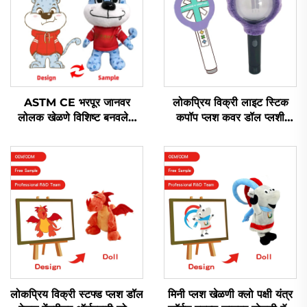
ASTM CE भरपूर जानवर
लोकप्रिय विक्री लाइट स्टिक
लोलक खेळणे विशिष्ट बनवलेले
कपॉप प्लश कवर डॉल प्लशी
सॉफ्ट लोलक खेळणे विकतात
खेळणी पॉप स्टारच्या भक्तांसाठी
संगीत समारंभासाठी
लोकप्रिय विक्री स्टफ्ड प्लश डॉल
मिनी प्लश खेळणी क्लो पक्षी यंत्र