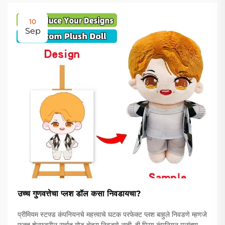
10
Sep
उच्च गुणवत्तेचा प्लश डॉल कसा निवडायचा?
प्रीमियम स्टफ्ड कंपनियनचे महत्त्वाचे घटक परफेक्ट प्लश बाहुले निवडणे म्हणजे
फक्त शेल्फवरील सर्वात गोड चेहरा निवडणे नाही. ही प्रिय कंपनियन मुलांच्या