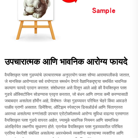
उपचारात्मक आणि भावनिक आरोग्य फायदे
वैयक्तिकृत प्लश गुडघ्यांचे उपचारात्मक अनुप्रयोग फक्त सोप्या आरामापलीकडे जातात,
जे मानसिक आरोग्याला सर्व वयोगटात समर्थन देणारे वैज्ञानिकदृष्ट्या समर्थित भावनिक
कल्याण फायदे प्रदान करतात. संशोधनात असे दिसून आले आहे की वैयक्तिकृत प्लश
गुडघे ऑक्सिटोसिन सोडण्यास प्रवृत्त करतात, जो बंधन आणि तणाव कमी करण्यासाठी
जबाबदार असलेला हॉर्मोन आहे, विशेषतः जेव्हा गुडघ्यावर परिचित चेहरे किंवा आवडते
पाळीव प्राणी असतात. डिमेंशिया, ऑटिझम स्पेक्ट्रम डिसऑर्डर्स आणि चिंताग्रस्त
अवस्था असलेल्या रुग्णांसाठी उपचार प्रोटोकॉलमध्ये आरोग्य सुविधा वाढत्या प्रमाणात
वैयक्तिकृत प्लश गुडघे वापरत आहेत, ज्यामुळे भावनिक नियमन आणि सामाजिक
अंतर्क्रियेत लक्षणीय सुधारणा होते. प्रत्येक वैयक्तिकृत प्लश गुडघ्यावरील परिचित
प्रतिमा मेमरीशी संबंधित असलेल्या अवस्थेमध्ये व्यक्तींना महत्त्वाच्या व्यक्तींना आणि