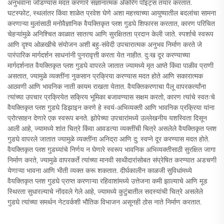
अनुभवांना जोडण्यास मदत करणारे संज्ञानात्मक अँकरिंग पॉइंट्स तयार करतात.
घटस्फोट, स्थलांतर किंवा शाळेत प्रवेश घेणे अशा महत्त्वाच्या आयुष्यातील बदलांचा सामना
करणाऱ्या मुलांसाठी मनोवैज्ञानिक वैयक्तिकृत प्लश गुडघे शिफारस करतात, कारण परिचित
चेहऱ्यांमुळे अनिश्चित काळात सातत्य आणि सुरक्षितता प्रदान केली जाते. स्पर्शाचे स्वरूप
आणि दृश्य ओळखीचे संयोजन अशी बहु-संवेदी उपचारात्मक अनुभव निर्माण करते जे
पारंपारिक मार्गदर्शन साधनांनी पुनरावृत्ती करता येत नाहीत. दुःख दूर करण्याच्या
मार्गदर्शनात वैयक्तिकृत प्लश गुडघे वापरले जातात ज्यामध्ये मृत आप्ते किंवा पाळीव प्राणी
असतात, ज्यामुळे व्यक्तींना नुकसान प्रक्रिया करण्यास मदत होते आणि सकारात्मक
आठवणी आणि भावनिक नाती कायम राखता येतात. वैयक्तिकरणाचा पैलू वापरकर्त्यांना
त्यांच्या उपचार प्रक्रियेत सक्रिय भूमिका बजावण्यास सक्षम करतो, कारण त्यांचे स्वतःचे
वैयक्तिकृत प्लश गुडघे डिझाइन करणे हे स्वयं-अभिव्यक्ती आणि भावनिक प्रक्रिया यांना
प्रोत्साहन देणारे एक स्वरूप बनते. झोपेच्या उपचारांमध्ये उल्लेखनीय यशस्विता दिसून
आली आहे, ज्यामध्ये शांत चित्रे किंवा आवडत्या व्यक्तींची चित्रे असलेले वैयक्तिकृत प्लश
गुडघे वापरले जातात ज्यामुळे व्यक्तींना अनिद्रा आणि दु: स्वप्ने दूर करण्यास मदत होते.
वैयक्तिकृत प्लश गुडघ्यांचे निर्णय न घेणारे स्वरूप भावनिक अभिव्यक्तीसाठी सुरक्षित जागा
निर्माण करते, ज्यामुळे वापरकर्ते त्यांच्या मानवी साथीदारांसोबत संप्रेषित करण्यात अडचणी
येणाऱ्या भावना आणि भीती व्यक्त करू शकतात. दीर्घकालीन काळजी सुविधांमध्ये
वैयक्तिकृत प्लश गुडघे प्राप्त करणाऱ्या रहिवाशांमध्ये उत्तेजना कमी झाल्याचे आणि मूड
स्थिरता सुधारल्याचे नोंदवले गेले आहे, ज्यामध्ये कुटुंबातील सदस्यांची चित्रे असलेले
गुडघे त्यांच्या समर्थन नेटवर्कशी भौतिक विभाजन असूनही ठोस नाते निर्माण करतात.