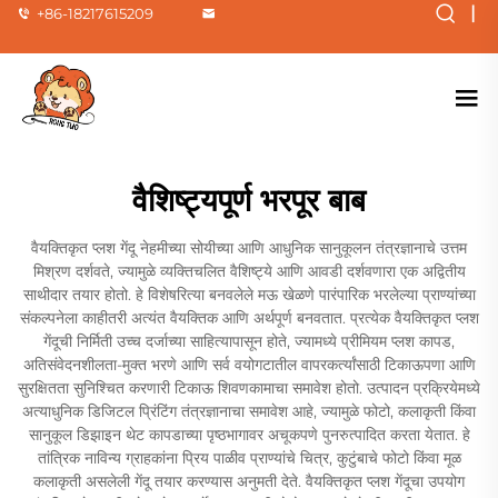
|
+86-18217615209
वैशिष्ट्यपूर्ण भरपूर बाब
वैयक्तिकृत प्लश गेंदू नेहमीच्या सोयीच्या आणि आधुनिक सानुकूलन तंत्रज्ञानाचे उत्तम
मिश्रण दर्शवते, ज्यामुळे व्यक्तिचलित वैशिष्ट्ये आणि आवडी दर्शवणारा एक अद्वितीय
साथीदार तयार होतो. हे विशेषरित्या बनवलेले मऊ खेळणे पारंपारिक भरलेल्या प्राण्यांच्या
संकल्पनेला काहीतरी अत्यंत वैयक्तिक आणि अर्थपूर्ण बनवतात. प्रत्येक वैयक्तिकृत प्लश
गेंदूची निर्मिती उच्च दर्जाच्या साहित्यापासून होते, ज्यामध्ये प्रीमियम प्लश कापड,
अतिसंवेदनशीलता-मुक्त भरणे आणि सर्व वयोगटातील वापरकर्त्यांसाठी टिकाऊपणा आणि
सुरक्षितता सुनिश्चित करणारी टिकाऊ शिवणकामाचा समावेश होतो. उत्पादन प्रक्रियेमध्ये
अत्याधुनिक डिजिटल प्रिंटिंग तंत्रज्ञानाचा समावेश आहे, ज्यामुळे फोटो, कलाकृती किंवा
सानुकूल डिझाइन थेट कापडाच्या पृष्ठभागावर अचूकपणे पुनरुत्पादित करता येतात. हे
तांत्रिक नाविन्य ग्राहकांना प्रिय पाळीव प्राण्यांचे चित्र, कुटुंबाचे फोटो किंवा मूळ
कलाकृती असलेली गेंदू तयार करण्यास अनुमती देते. वैयक्तिकृत प्लश गेंदूचा उपयोग