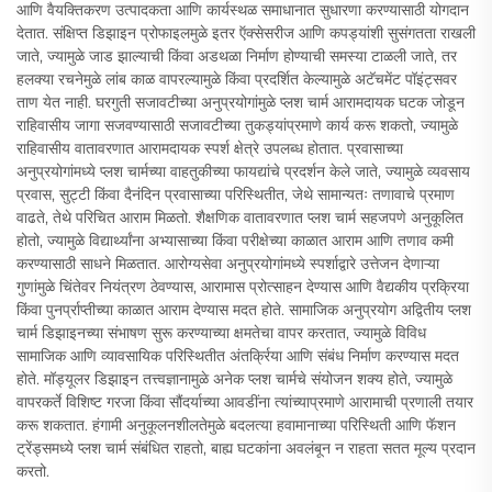
आणि वैयक्तिकरण उत्पादकता आणि कार्यस्थळ समाधानात सुधारणा करण्यासाठी योगदान
देतात. संक्षिप्त डिझाइन प्रोफाइलमुळे इतर ऍक्सेसरीज आणि कपड्यांशी सुसंगतता राखली
जाते, ज्यामुळे जाड झाल्याची किंवा अडथळा निर्माण होण्याची समस्या टाळली जाते, तर
हलक्या रचनेमुळे लांब काळ वापरल्यामुळे किंवा प्रदर्शित केल्यामुळे अटॅचमेंट पॉइंट्सवर
ताण येत नाही. घरगुती सजावटीच्या अनुप्रयोगांमुळे प्लश चार्म आरामदायक घटक जोडून
राहिवासीय जागा सजवण्यासाठी सजावटीच्या तुकड्यांप्रमाणे कार्य करू शकतो, ज्यामुळे
राहिवासीय वातावरणात आरामदायक स्पर्श क्षेत्रे उपलब्ध होतात. प्रवासाच्या
अनुप्रयोगांमध्ये प्लश चार्मच्या वाहतुकीच्या फायद्यांचे प्रदर्शन केले जाते, ज्यामुळे व्यवसाय
प्रवास, सुट्टी किंवा दैनंदिन प्रवासाच्या परिस्थितीत, जेथे सामान्यतः तणावाचे प्रमाण
वाढते, तेथे परिचित आराम मिळतो. शैक्षणिक वातावरणात प्लश चार्म सहजपणे अनुकूलित
होतो, ज्यामुळे विद्यार्थ्यांना अभ्यासाच्या किंवा परीक्षेच्या काळात आराम आणि तणाव कमी
करण्यासाठी साधने मिळतात. आरोग्यसेवा अनुप्रयोगांमध्ये स्पर्शाद्वारे उत्तेजन देणाऱ्या
गुणांमुळे चिंतेवर नियंत्रण ठेवण्यास, आरामास प्रोत्साहन देण्यास आणि वैद्यकीय प्रक्रिया
किंवा पुनर्प्राप्तीच्या काळात आराम देण्यास मदत होते. सामाजिक अनुप्रयोग अद्वितीय प्लश
चार्म डिझाइनच्या संभाषण सुरू करण्याच्या क्षमतेचा वापर करतात, ज्यामुळे विविध
सामाजिक आणि व्यावसायिक परिस्थितीत अंतर्क्रिया आणि संबंध निर्माण करण्यास मदत
होते. मॉड्यूलर डिझाइन तत्त्वज्ञानामुळे अनेक प्लश चार्मचे संयोजन शक्य होते, ज्यामुळे
वापरकर्ते विशिष्ट गरजा किंवा सौंदर्याच्या आवडींना त्यांच्याप्रमाणे आरामाची प्रणाली तयार
करू शकतात. हंगामी अनुकूलनशीलतेमुळे बदलत्या हवामानाच्या परिस्थिती आणि फॅशन
ट्रेंड्समध्ये प्लश चार्म संबंधित राहतो, बाह्य घटकांना अवलंबून न राहता सतत मूल्य प्रदान
करतो.