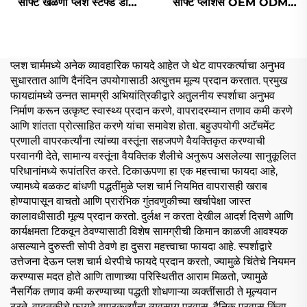
सॉफ्ट खेळणी प्लश स्टफ्ड डॉल
सॉफ्ट प्लशिस OEM ODM
ऑर्डरवारी
ऑर्डरवारी कपॉप प्लश डॉल खेळणी
10cm
प्लश चार्ममध्ये अनेक व्यावहारिक फायदे आहेत जे थेट वापरकर्त्याचा अनुभव
सुधारतात आणि दैनंदिन उपयोगासाठी अत्युत्तम मूल्य प्रदान करतात. प्रमुख
फायद्यांमध्ये उन्नत सामग्री अभियांत्रिकीद्वारे अतुलनीय स्पर्शाचा अनुभव
निर्माण करून उत्कृष्ट स्वास्थ्य प्रदान करणे, वापरादरम्यान तणाव कमी करणे
आणि शांतता प्रोत्साहित करणे यांचा समावेश होता. बहुउपयोगी अटॅचमेंट
प्रणाली वापरकर्त्यांना त्यांच्या वस्तूंना सहजपणे वैयक्तिकृत करण्याची
परवानगी देते, सामान्य वस्तूंना वैयक्तिक शैलीचे अनुरूप असलेल्या सानुकूलित
परिधानांमध्ये रूपांतरित करते. टिकाऊपणा हा एक महत्त्वाचा फायदा आहे,
ज्यामध्ये बळकट बांधणी पद्धतींमुळे प्लश चार्म नियमित वापरासही खराब
होण्यापासून वाचतो आणि प्रारंभिक गुंतवणुकीच्या खर्चापेक्षा जास्त
कालावधीसाठी मूल्य प्रदान करतो. दुर्लक्ष न करता देखील आदर्श दिसणे आणि
कार्यक्षमता टिकवून ठेवण्यासाठी विशेष सामग्रीची किमान काळजी आवश्यक
असल्याने दुरुस्ती सोपी ठेवणे हा दुसरा महत्त्वाचा फायदा आहे. स्पर्शाद्वारे
उत्तेजना देऊन प्लश चार्म थेरपीचे फायदे प्रदान करतो, ज्यामुळे चिंतेचे नियमन
करण्यास मदत होते आणि ताणाच्या परिस्थितीत आराम मिळतो, ज्यामुळे
नैसर्गिक तणाव कमी करण्याच्या पद्धती शोधणाऱ्या व्यक्तींसाठी ते मूल्यवान
ठरते. वाहतूकीचे फायदे वापरकर्त्यांना व्यवसाय प्रवास, दैनिक प्रवास किंवा