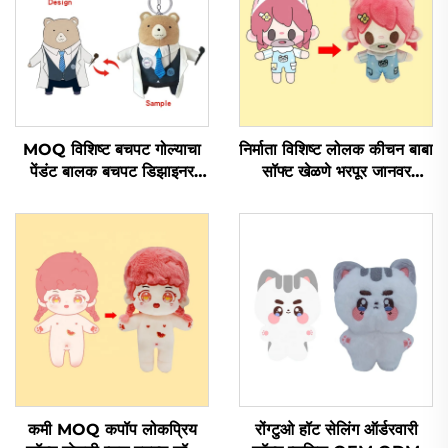
MOQ विशिष्ट बचपट गोल्याचा
निर्माता विशिष्ट लोलक कीचन बाबा
पेंडंट बालक बचपट डिझाइनर
सॉफ्ट खेळणे भरपूर जानवर
खराब लोगो विशिष्ट लोलक
Kpop विशिष्ट लोलक डॉल
खेळण्याचा कीचन
कमी MOQ कपॉप लोकप्रिय
रोंग्टुओ हॉट सेलिंग ऑर्डरवारी