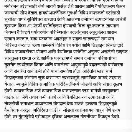
मनोरंजन उद्देशांसाठी जेथे जायचे असेल तेथे आराम आणि वैयक्तिकरण घेऊन
जाण्याची सोय देतात. हायपोअलर्जेनिक गुणधर्म विविध वापरकर्ता गटांसाठी
सुरक्षित वापर सुनिश्चित करतात आणि खालच्या दर्जाच्या उत्पादनांसह त्वचेची
दुखापत किंवा अॅलर्जी प्रतिक्रिया होण्याची चिंता दूर करतात. तापमान
नियमन वैशिष्ट्ये पर्यावरणीय परिस्थितीत बदलांनुसार अनुकूलित आराम
प्रदान करतात, बाह्य घटकांना अवलंबून न राहता सातत्यपूर्ण समाधान
निश्चित करतात. प्लश चार्ममध्ये विविध रंग पर्याय आणि डिझाइन भिन्नतांद्वारे
विविध सजावटीच्या योजना आणि वैयक्तिक पसंतींना अनुरूप असलेली उत्कृष्ट
सानुकूलन क्षमता आहे. आर्थिक फायद्यांमध्ये समान दर्जाच्या परिधानांच्या
तुलनेत स्पर्धात्मक किंमत आणि वाढलेल्या आयुष्यामुळे बदलण्याची वारंवारता
आणि संबंधित खर्च कमी होणे यांचा समावेश होता. अद्वितीय प्लश चार्म
डिझाइनच्या संभाषण सुरू करणाऱ्या स्वभावामुळे सामाजिक फायदे उदयास
येतात, ज्यामुळे विविध सामाजिक परिस्थितींमध्ये जोडणी आणि संवाद सुलभ
होतो. व्यावसायिक अर्ज व्यावसायिक वातावरणात प्लश चार्मची उपयुक्तता
वाढवतात, जेथे तणाव कमी करणे आणि वैयक्तिकरण उत्पादकता आणि
नोकरीची समाधान वाढवण्यास योगदान देऊ शकते. हलक्या डिझाइनमुळे
वैयक्तिक वस्तूंना अतिरिक्त जाडी न जोडता आरामदायक वाहून नेणे शक्य
होते, तर गुंतागुंतीचे प्रोफाइल इच्छित असल्यास गोपनीयता टिकवून ठेवते.