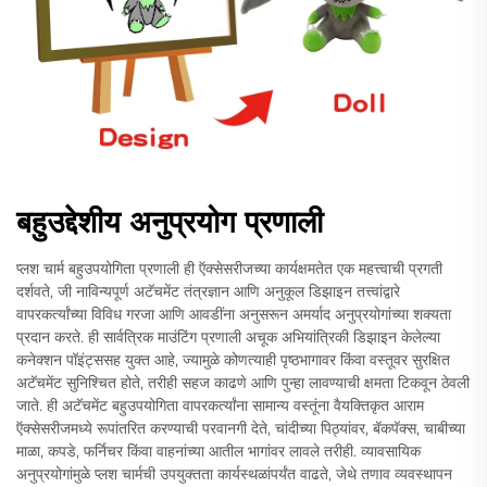
बहुउद्देशीय अनुप्रयोग प्रणाली
प्लश चार्म बहुउपयोगिता प्रणाली ही ऍक्सेसरीजच्या कार्यक्षमतेत एक महत्त्वाची प्रगती
दर्शवते, जी नाविन्यपूर्ण अटॅचमेंट तंत्रज्ञान आणि अनुकूल डिझाइन तत्त्वांद्वारे
वापरकर्त्यांच्या विविध गरजा आणि आवडींना अनुसरून अमर्याद अनुप्रयोगांच्या शक्यता
प्रदान करते. ही सार्वत्रिक माउंटिंग प्रणाली अचूक अभियांत्रिकी डिझाइन केलेल्या
कनेक्शन पॉइंट्ससह युक्त आहे, ज्यामुळे कोणत्याही पृष्ठभागावर किंवा वस्तूवर सुरक्षित
अटॅचमेंट सुनिश्चित होते, तरीही सहज काढणे आणि पुन्हा लावण्याची क्षमता टिकवून ठेवली
जाते. ही अटॅचमेंट बहुउपयोगिता वापरकर्त्यांना सामान्य वस्तूंना वैयक्तिकृत आराम
ऍक्सेसरीजमध्ये रूपांतरित करण्याची परवानगी देते, चांदीच्या पिठ्यांवर, बॅकपॅक्स, चाबीच्या
माळा, कपडे, फर्निचर किंवा वाहनांच्या आतील भागांवर लावले तरीही. व्यावसायिक
अनुप्रयोगांमुळे प्लश चार्मची उपयुक्तता कार्यस्थळांपर्यंत वाढते, जेथे तणाव व्यवस्थापन