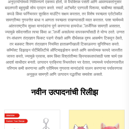
अनुप्रयोगांमध्ये निर्विघ्नपणे एकरूप होतो, जे वैयक्तिक पसंती आणि आवश्यकतांनुसार
बदलणारी बहुमुखी सोय प्रदान करते. स्मार्ट अटॅचमेंट प्रणाली पिशव्या, चाबीच्या साखळी,
कपडे किंवा फर्निचरवर सुरक्षित माउंटिंग सक्षम करतात, तर विशेष स्वच्छता प्रोटोकॉल
सामग्रीच्या गुणवत्तेत बाधा न आणता स्वच्छता राखण्यासाठी मदत करतात. प्लश चार्ममध्ये
आंतरराष्ट्रीय सुरक्षा मानदंडांना पूर्ण करणाऱ्या हायपोअॅलर्जेनिक सामग्री असतात,
ज्यामुळे संवेदनशील त्वचा किंवा अॅलर्जी असलेल्या वापरकर्त्यांसाठी ते योग्य ठरते. उन्नत
रंग-संधारण तंत्रज्ञान फिकट पडणे रोखते आणि दीर्घकाळ दृश्य आकर्षण टिकवून ठेवते,
तर बळकट शिवण तंत्रज्ञान नियमित हाताळणीखाली टिकाऊपणा सुनिश्चित करते.
कॉम्पॅक्ट डिझाइन पोर्टेबिलिटीचे ऑप्टिमाइझेशन करते आणि कार्यात्मक फायदे जास्तीत
जास्त करते, ज्यामुळे प्रवास, काम किंवा विश्रांतीच्या क्रियाकलापांसाठी प्लश चार्म एक
आदर्श साथीदार बनतो. उत्पादन प्रक्रिया स्थिरतेवर भर देतात, ज्यामध्ये पर्यावरणावरील
परिणाम कमी करणाऱ्या आणि प्रीमियम गुणवत्ता मानदंडांचे पालन करणाऱ्या पर्यावरणास
अनुकूल सामग्री आणि उत्पादन पद्धतींचा समावेश असतो.
नवीन उत्पादनांची रिलीझ