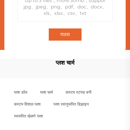
Up to 3 files，more 30mb，suppor
jpg、jpeg、png、pdf、doc、docx、
xls、xlsx、csv、txt
पाठवा
प्लश चार्म
प्लश डॉल
प्लश चार्म
कस्टम स्टफ्ड बनी
कस्टम विशाल प्लश
प्लश स्वानुरूपित डिझाइन
स्वरूपित खेळणे प्लश