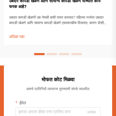
उबदार कापडी खेळणे आणि सामान्य कापडी खेळणे यांच्यात काय
फरक आहे?
उबदार कापडी खेळणी उब नेमकी कशी तयार करतात? पहिल्या नजरेत उबदार
कापडी खेळणे आणि सामान्य कापडी खेळणे एकसारखीच दिसतात, कारण दोन्ही
नरम कापडापासून बनलेली असतात. मात्र, त्यांच्या आतील भरलेल्या सामग्रीत
मोठा फरक असतो. सामान्य कापूस भरल्याशिवाय, उबदार कापडी खेळण्यांमध्ये
अधिक पहा
सामान्य कापडी खेळण्यांपेक्षा वेगळीच सामग्री वापरली जाते...
मोफत कोट मिळवा
आमचे प्रतिनिधी लवकरच तुमच्याशी संपर्क साधतील.
ईमेल
0/100