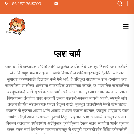
|
+86-18217615209
प्लश चार्म
प्लश चार्म हे पारंपारिक सोयीचे आणि आधुनिक कार्यक्षमतेचे एक क्रांतिकारी संगम दर्शवते,
जे नाविन्यपूर्ण मज्जा तंत्रज्ञान आणि विचारशील अभियांत्रिकीद्वारे दैनंदिन जीवनात
सुधारणा करण्यासाठी डिझाइन केले गेले आहे. हे परिष्कृत साहाय्यक उच्च-दर्जाच्या प्लश
सामग्रीच्या स्पर्शाच्या आनंदाला व्यावहारिक उपयोगांसह जोडते, जे पारंपारिक सजावटीच्या
वस्तूंपलीकडे जाते. प्रत्येक प्लश चार्म मध्ये अत्यंत मऊ पृष्ठभाग तयार करणाऱ्या खास
विणण्याच्या तंत्रांचा वापर करणारी उन्नत माइक्रो-फायबर बांधणी असते, ज्यामुळे लांब
कालावधीपर्यंत संरचनात्मक घनता टिकून राहते. मूलभूत चौकटीमध्ये मेमरी फोम घटक
असतात जे इष्टतम आराम आणि आकार संधारण प्रदान करतात, ज्यामुळे आयुष्यभर प्लश
चार्मचे सौंदर्य आणि कार्यात्मक गुणधर्म टिकून राहतात. प्लश चार्ममध्ये अंतर्भूत तापमान
नियमन तंत्रज्ञान पर्यावरणीय अटींनुसार प्रतिक्रिया देऊन सतत स्पर्शाचा आनंद प्रदान
करते. प्लश चार्म वैयक्तिक साहाय्यकांपासून ते घरगुती सजावटीपर्यंत विविध जीवनशैली