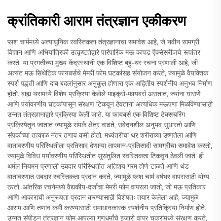
क्रांतिकारी आराम तंत्रज्ञान एकीकरण
प्लश चार्ममध्ये अत्याधुनिक स्वस्तिकता तंत्रज्ञानाचा समावेश आहे, जे नवीन सामग्री
विज्ञान आणि अभियांत्रिकी उत्कृष्टतेद्वारे पारंपारिक मऊ कापड ऍक्सेसरीजचे रूपांतर
करते. या प्रगतीच्या मुख्य केंद्रस्थानी एक विशिष्ट बहु-थर रचना प्रणाली आहे, जी
अत्यंत मऊ सिंथेटिक फायबर्सचे मेमरी फोम घटकांसह संयोजन करते, ज्यामुळे वैयक्तिक
स्पर्श पद्धती आणि दाब बदलांनुसार अनुकूल होणारा एक अद्वितीय स्पर्शनीय अनुभव निर्माण
होतो. बाह्य थरामध्ये विशेष प्रक्रिया केलेले माइक्रो-फायबर्स असतात, ज्यांना घासणे
आणि पर्यावरणीय घटकांपासून संरक्षण टिकवून ठेवताना अत्यधिक मऊपणा मिळविण्यासाठी
उन्नत तंत्रज्ञानाद्वारे प्रक्रिया केली जाते. या फायबर्स एक विशिष्ट टेक्सचरिंग
प्रक्रियेतून जातात ज्यामुळे संपर्क क्षेत्र वाढते, संवेदनशील अनुभव सुधारतो आणि
संपर्काच्या तत्काळ नंतर तणाव कमी होतो. मध्यंतरीचा थर शरीराच्या उष्णतेला आणि
वातावरणीय परिस्थितीला प्रतिसाद देणाऱ्या तापमान-प्रतिसादी सामग्रीचा समावेश करतो,
ज्यामुळे विविध पर्यावरणीय परिस्थितीत सुसंतुलित स्वस्तिकता टिकवून ठेवली जाते. ही
थर्मल नियमन प्रणाली उबदार परिस्थितीत अतिशय गरम होणे टाळते आणि थंड
वातावरणात उबदार स्वस्तिकता प्रदान करते, ज्यामुळे प्लश चार्म वर्षभर वापरासाठी योग्य
ठरतो. आंतरिक रचनेमध्ये वैद्यकीय-दर्जाचा मेमरी फोम वापरला जातो, जो मऊ प्रतिकार
आणि आकाराची अनुरूपता प्रदान करण्यासाठी विशेषतः तयार केलेला आहे, ज्यामुळे
आराम आणि तणाव कमी करण्यासाठी समाधानकारक स्पर्शनीय प्रतिक्रिया निर्माण होते.
उन्नत संपीडन तंत्रज्ञान फोम आपल्या गुणधर्मांचे हजारो वापर चक्रांमध्ये संरक्षण करते,