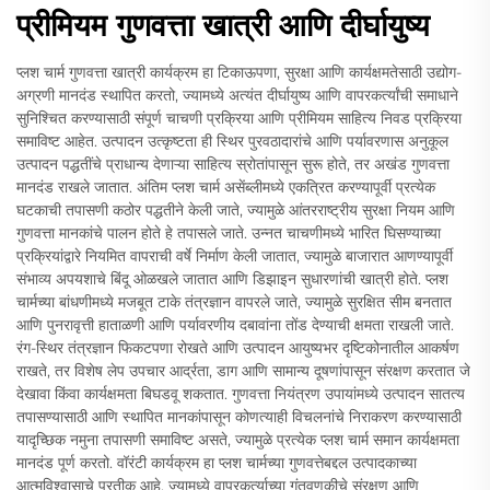
प्रीमियम गुणवत्ता खात्री आणि दीर्घायुष्य
प्लश चार्म गुणवत्ता खात्री कार्यक्रम हा टिकाऊपणा, सुरक्षा आणि कार्यक्षमतेसाठी उद्योग-
अग्रणी मानदंड स्थापित करतो, ज्यामध्ये अत्यंत दीर्घायुष्य आणि वापरकर्त्यांची समाधाने
सुनिश्चित करण्यासाठी संपूर्ण चाचणी प्रक्रिया आणि प्रीमियम साहित्य निवड प्रक्रिया
समाविष्ट आहेत. उत्पादन उत्कृष्टता ही स्थिर पुरवठादारांचे आणि पर्यावरणास अनुकूल
उत्पादन पद्धतींचे प्राधान्य देणाऱ्या साहित्य स्रोतांपासून सुरू होते, तर अखंड गुणवत्ता
मानदंड राखले जातात. अंतिम प्लश चार्म असेंब्लीमध्ये एकत्रित करण्यापूर्वी प्रत्येक
घटकाची तपासणी कठोर पद्धतीने केली जाते, ज्यामुळे आंतरराष्ट्रीय सुरक्षा नियम आणि
गुणवत्ता मानकांचे पालन होते हे तपासले जाते. उन्नत चाचणीमध्ये भारित घिसण्याच्या
प्रक्रियांद्वारे नियमित वापराची वर्षे निर्माण केली जातात, ज्यामुळे बाजारात आणण्यापूर्वी
संभाव्य अपयशाचे बिंदू ओळखले जातात आणि डिझाइन सुधारणांची खात्री होते. प्लश
चार्मच्या बांधणीमध्ये मजबूत टाके तंत्रज्ञान वापरले जाते, ज्यामुळे सुरक्षित सीम बनतात
आणि पुनरावृत्ती हाताळणी आणि पर्यावरणीय दबावांना तोंड देण्याची क्षमता राखली जाते.
रंग-स्थिर तंत्रज्ञान फिकटपणा रोखते आणि उत्पादन आयुष्यभर दृष्टिकोनातील आकर्षण
राखते, तर विशेष लेप उपचार आर्द्रता, डाग आणि सामान्य दूषणांपासून संरक्षण करतात जे
देखावा किंवा कार्यक्षमता बिघडवू शकतात. गुणवत्ता नियंत्रण उपायांमध्ये उत्पादन सातत्य
तपासण्यासाठी आणि स्थापित मानकांपासून कोणत्याही विचलनांचे निराकरण करण्यासाठी
यादृच्छिक नमुना तपासणी समाविष्ट असते, ज्यामुळे प्रत्येक प्लश चार्म समान कार्यक्षमता
मानदंड पूर्ण करतो. वॉरंटी कार्यक्रम हा प्लश चार्मच्या गुणवत्तेबद्दल उत्पादकाच्या
आत्मविश्वासाचे प्रतीक आहे, ज्यामध्ये वापरकर्त्याच्या गुंतवणुकीचे संरक्षण आणि