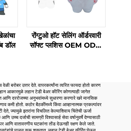
खेळांचा
रोंग्टुओ हॉट सेलिंग ऑर्डरवारी
थॉब डॉल
सॉफ्ट प्लशिस OEM ODM
ऑर्डरवारी कपॉप प्लश डॉल
खेळणी 10cm
वेळी बरोबर उत्तर देते. वापरकर्त्यांना त्वरित फायदा होतो कारण
 लहान आकारमुळे लहान टेडी बेअर कीरिंग कोणत्याही जागेत
त आणि दररोजच्या अनुभवांमध्ये सुधारणा करणारे खरे मानसिक
ाव कमी होतो. कठोर बैठकींमध्ये किंवा आव्हानात्मक प्रकल्पांवर
देते, ज्यामुळे इतरांना विचलित केल्याशिवाय चिंतेची ऊर्जा
 उच्च दर्जाची सामग्री विश्वासार्ह सेवा वर्षानुवर्षे देण्यासाठी
ित वापर आणि वातावरणीय घटकांना तोंड देऊनही रक्षण केले जाते.
या मानदंडांचे पालन करू शकतात. लहान टेडी बेअर कीरिंग घेऊन