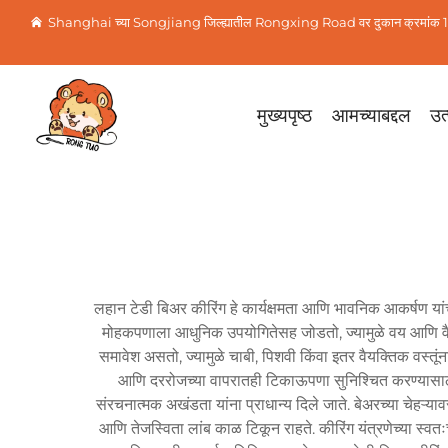
Shanghai च्या Songjiang जिल्ह्यातील Rongxing Road वर दुकान क्रमांक 1
मुख्यपृष्ठ
आमच्याबद्दल
उत्
लहान टेडी बिअर कीरिंग हे कार्यक्षमता आणि भावनिक आकर्षण या
मोहकपणाला आधुनिक उपयोगितेसह जोडतो, ज्यामुळे वय आणि वैयक्
समावेश असतो, ज्यामुळे चाबी, पिशवी किंवा इतर वैयक्तिक वस्तूं
आणि दररोजच्या वापरातही टिकाऊपणा सुनिश्चित करण्यासाठी मजब
संरचनात्मक अखंडता यांना प्राधान्य दिले जाते. बेअरच्या चेहऱ्या
आणि तेजस्विता लांब काळ टिकून राहते. कीरिंग यंत्रणेच्या स्वतः