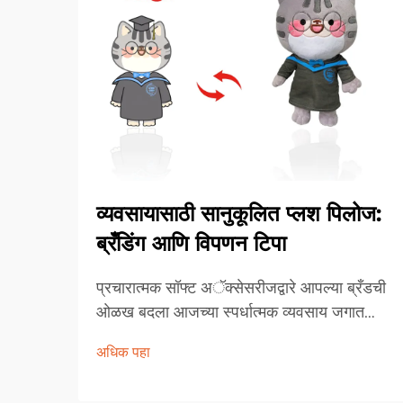
व्यवसायासाठी सानुकूलित प्लश पिलोज:
ब्रँडिंग आणि विपणन टिपा
प्रचारात्मक सॉफ्ट अॅक्सेसरीजद्वारे आपल्या ब्रँडची
ओळख बदला आजच्या स्पर्धात्मक व्यवसाय जगात
खास ठरण्यासाठी फक्त पारंपारिक मार्केटिंग
अधिक पहा
साहित्यापेक्षा जास्त काहीतरी आवश्यक आहे.
सानुकूलित सॉफ्ट पिलोज एक शक्तिशाली ब्रँडिंग