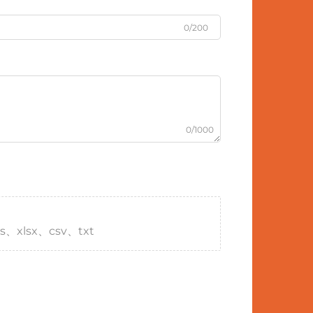
0/200
0/1000
s、xlsx、csv、txt