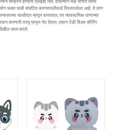
याने सक्रिय होणार्‍या एलईडी दिवे, दाबल्याने मऊ संगीत किंवा
पयोग फक्त चाबी संघटित करण्यापलीकडे विस्तारलेला आहे. ते ताण
ा अभ्यासाच्या साथीदार म्हणून वापरतात, तर व्यावसायिक ताणाच्या
रदान करणारी वस्तू म्हणून भेट देतात. लहान टेडी बिअर कीरिंग
 देखील काम करते.