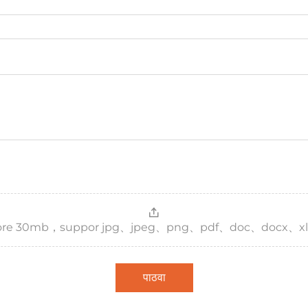
，more 30mb，suppor jpg、jpeg、png、pdf、doc、docx、xl
पाठवा