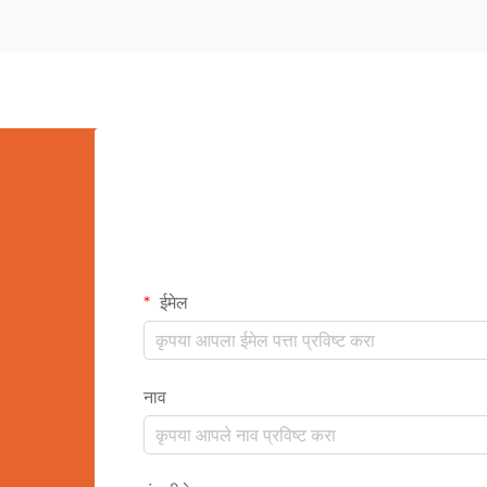
साधन म्हणून उदयास आले आहेत जी एकत्रित
करतात...
ईमेल
नाव