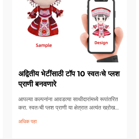
अद्वितीय भेटींसाठी टॉप 10 स्वतःचे प्लश
प्राणी बनवणारे
आपल्या कल्पनांना आवडत्या साथीदारांमध्ये रूपांतरित
करा. स्वतःची प्लश प्राणी या क्षेत्रात अत्यंत खऱोखर
प्रगती झाली आहे, ज्यामुळे मऊ, आलिंगन करण्यायोग्य
अधिक पहा
निर्मितीद्वारे कल्पनाशक्तीला जीव ओतण्याची अद्वितीय
संधी मिळते. हे वैयक्तिकृत भरलेले साथीदार बनले