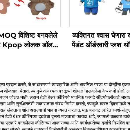
MOQ विशिष्ट बनवलेले
व्यक्तिगत श्वास घेणारा 
टे Kpop लोलक डॉल
पेंडंट ऑर्डरवारी प्लश 
 खेळणे विशिष्ट लोलक
कीचन
मूल्य प्रदान करते, जे साधारणपणे व्यावहारिक आणि भावनिक गरजा या दोन्हींना एकाच 
बी सहज ओळखता येतात, ज्यामुळे आवश्यक वस्तूंच्या शोधात घालवलेला वेळ कमी होतो.
 वजन जोडत नाही. लहान टेडी बेअर कीरिंगचे भावनिक फायदे सौंदर्यापलीकडे जाता
णि सुरक्षिततेशी सकारात्मक संबंध निर्माण करतो, ज्यामुळे व्यस्त दिवसांमध्ये तण
सह खेळताना शांत असल्याची भावना व्यक्त करतात. मऊ बनावट त्वरित स्पर्श-संतुष्टी 
 टेडी बेअर कीरिंगच्या दृढतेचा दुसरा महत्त्वाचा फायदा आहे, ज्यामध्ये बळकट टाके आणि
ांगल्या प्रकारे बनवलेल्या कीरिंगच्या आकाराच्या आणि कार्यक्षमतेच्या दर्जाचे नियम
क मूल्य जोडते, ज्यामुळे वापरकर्ते ऍक्सेसरीची अखंडता बिघडल्याशिवाय स्वच्छतेच्