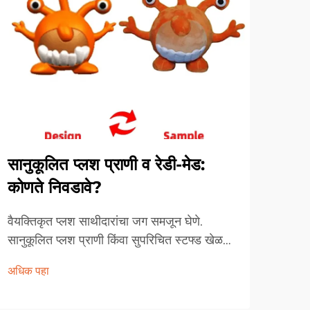
क्र
सानुकूलित प्लश प्राणी व रेडी-मेड:
क्र
कोणते निवडावे?
करण
वैयक्तिकृत प्लश साथीदारांचा जग समजून घेणे.
क्रिस
सानुकूलित प्लश प्राणी किंवा सुपरिचित स्टफ्ड खेळणे
प्लश 
निवडणे हा निर्णय केवळ एक साधा खरेदीचा पर्याय
अधिक पहा
क्रिस
नसून, आठवणी निर्माण करणे, निर्मितिशीलता व्यक्त
अधिक
फक्त 
करणे आणि शोधणे याशी संबंधित आहे...