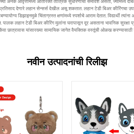
ा अनेक आवृत्तींमध्ये अतिरिक्त तांत्रिक सुधारणांचा समावेश असतो, ज्यामध्ये दाबल्
ा प्रतिसाद देणारे लहान सेन्सर्स देखील असू शकतात. लहान टेडी बिअर कीरिंगचा उ
ोग्य डिझाइनमुळे चिंताग्रस्त क्षणांमध्ये स्पर्शाचे आराम देतात. विद्यार्थी त्यांन
ात. पालक लहान टेडी बिअर कीरिंग मुलांना घरापासून दूर असताना भावनिक सुरक्षा प्
 किंवा छात्रावास यांसारख्या सामायिक जागेत वैयक्तिक वस्तूंची ओळख करण्यासाठी
नवीन उत्पादनांची रिलीझ