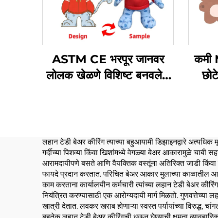
ASTM CE भरपूर जानवर
कमी 
लोलक खेळणे विशिष्ट बनवलेले
छो
सॉफ्ट लोलक खेळणे विकतात
कीचन
लहान टेडी बेअर कीरिंग त्याच्या बहुआयामी डिझाइनद्वारे अत्यधिक 
गर्दीच्या पिशव्या किंवा खिशांमध्ये वेगळ्या बेअर आकारामुळे चा
आरामदायीपणे बसते आणि वैयक्तिक वस्तूंना अतिरिक्त जाडी किंवा
फायदे प्रदान करतात. परिचित बेअर आकार मुलाच्या काळातील आराम आ
काम करताना कार्यालयीन कर्मचारी त्यांच्या लहान टेडी बेअर कीरिंग
नियंत्रित करण्यासाठी एक आरोग्यदायी मार्ग मिळतो. गुणवत्तेच्या लहान
खात्री देतात. लवकर खराब होणाऱ्या स्वस्त पर्यायांच्या विरुद्ध, च
बहुतेक लहान टेडी बेअर कीरिंगची धुऊन घेण्याची क्षमता व्यावहारि