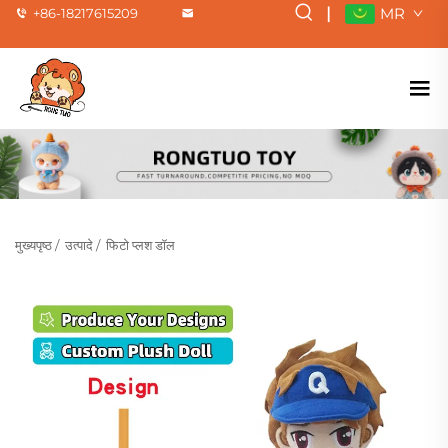
|
MR
+86-18217615209
मुख्यपृष्ठ
/
उत्पादे
/
फिटो प्लश डॉल