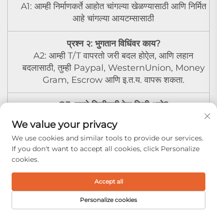
A1: आम्ही निर्माणकर्ते आहोत चांगल्या खेळण्यासाठी आणि निर्मित
आहे चांगल्या आयटम्सासाठी
प्रश्न २: भुगतान विधिंवर काय?
A2: आम्ही T/T वापरतो जरी बदल होऐल, आणि लहान
बदलासाठी, तुम्ही Paypal, WesternUnion, Money
Gram, Escrow आणि इ.त.य. वापरू शकता.
Q3: तुमचे डिलीव्हरी वेळ किती आहे?
A3: नमुना ३-५ दिवस आहे, तो अंक आणि डिझाइनवर अवलंबून
We value your privacy
आहे. थेट ऑर्डर भरतात भुगतान मान्य करण्यानंतर १५-२०
We use cookies and similar tools to provide our services.
दिवसांमध्ये.
If you don't want to accept all cookies, click Personalize
cookies.
Q4: काय, मी आपला लोगो/बारकोड/विशिष्ट QR कोड/श्रेणी
क्रमांक तुमच्या उत्पादांवर प्रिंट करू शकतो?
Accept all
A4: होय, निश्चितपणे.
Personalize cookies
Q5: मी थोड्या सॅम्पल आमच्या परीक्षणासाठी ऑर्डर करू शकतो