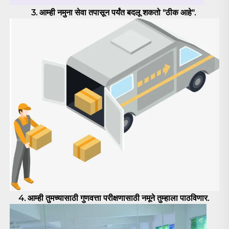
3. 
आम्ही नमुना सेवा तपासून पर्यंत बदलू शकतो "ठीक आहे". 
4. आम्ही तुमच्यासाठी गुणवत्ता परीक्षणासाठी नमूने तुम्हाला पाठविणार. 