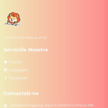
Creați o lume de pluș unică
Serviciile Noastre
Twitter
Instagram
Facebook
Contactați-ne
Shanghai Songjiang, etajul 3, Clădirea 5, Intrarea 288,