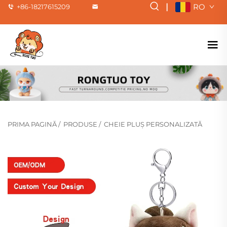
|
RO
+86-18217615209
PRIMA PAGINĂ
/
PRODUSE
/
CHEIE PLUȘ PERSONALIZATĂ