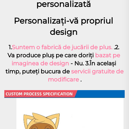
personalizată 
Personalizați-vă propriul 
design 
1.
Suntem o fabrică de jucării de plus. 
.2. 
Va produce pluş pe care doriţi 
bazat pe 
imaginea de design 
- Nu. 3.În acelaşi 
timp, puteţi bucura de 
servicii gratuite de 
modificare 
.