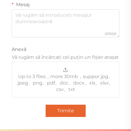
Mesaj
0/1000
Anexă
Vă rugăm să încărcați cel puțin un fișier atașat
Up to 3 files，more 30mb，suppor jpg、
jpeg、png、pdf、doc、docx、xls、xlsx、
csv、txt
Trimite