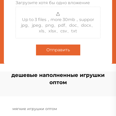
Загрузите хотя бы одно вложение
Up to 3 files，more 30mb，suppor
jpg、jpeg、png、pdf、doc、docx、
xls、xlsx、csv、txt
Отправить
дешевые наполненные игрушки
оптом
мягкие игрушки оптом