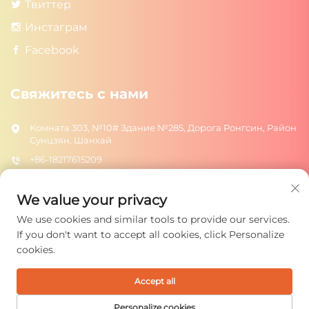
Твиттер
Инстаграм
Facebook
Свяжитесь с нами
Комната 303, №10# Здание №285, Дорога Ронгсин, Район
Сунцзян, Шанхай
+86-18217615209
[email protected]
We value your privacy
We use cookies and similar tools to provide our services.
ОТПРАВИТЬ
If you don't want to accept all cookies, click Personalize
cookies.
Accept all
Авторское право © 2025 Shanghai Rongtuo Toys Co., Ltd. Все
права защищены.
Политика конфиденциальности
Personalize cookies