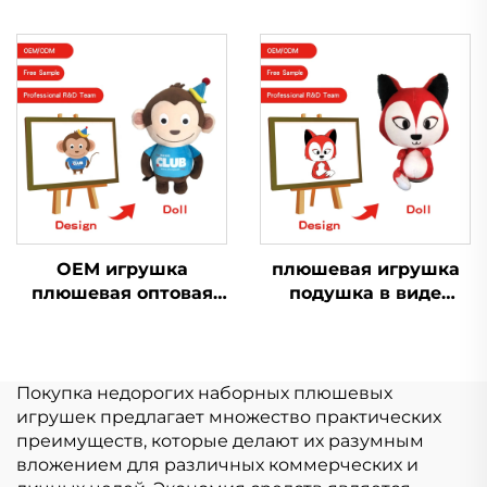
Мини Мягкая
на заказ маленькая
Игрушка Плюшевый
плюшевая кукла
Производство
Kpop брелки игрушка
Игрушки Мягкие
индивидуальный
Игрушки Животное
плюшевый брелок
Плюшевые на заказ
OEM игрушка
плюшевая игрушка
плюшевая оптовая
подушка в виде
продажа Мягкий
животного подушка в
плюш
виде лисы большая
Пользовательский
кукла плюшевая
плюшевый брелок
игрушка в виде лисы
Покупка недорогих наборных плюшевых
Животное игрушка
игрушек предлагает множество практических
мягкая Мягкие
преимуществ, которые делают их разумным
игрушки для
вложением для различных коммерческих и
животных