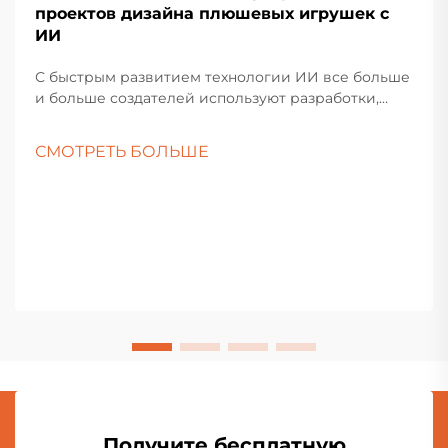
проектов дизайна плюшевых игрушек с
ИИ
С быстрым развитием технологии ИИ все больше
и больше создателей используют разработки,
созданные с помощью ИИ, для массового
производства плюшевых игрушек. Однако, когда
СМОТРЕТЬ БОЛЬШЕ
эти образцы превращаются в физические
образцы, часто существует разрыв между
фактическими...
Получите бесплатную