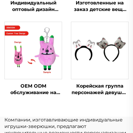
Индивидуальный
Изготовленные на
оптовый дизайн
заказ детские вещи
Мини Мягкая
двусторонние мягкие
Игрушка Плюшевый
плюшевые куклы
Производство
производитель
Игрушки Мягкие
плюшевых игрушек
Игрушки Животное
на заказ
Плюшевые на заказ
OEM ODM
Корейская группа
обслуживание на
персонажей девушка
заказ маленький
мультфильм повязка
плюшевый брелок
на голову плюшевая
игрушка мягкая
милая повязка на
брелок плюшевая
голову с животными
Компании, изготавливающие индивидуальные
игрушка для
игрушки-зверюшки, предлагают
продвижения
исключительные возможности персонализации,