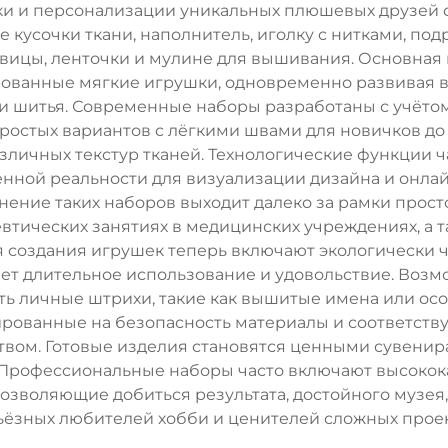
и и персонализации уникальных плюшевых друзей с
кусочки ткани, наполнитель, иголку с нитками, под
овицы, ленточки и мулине для вышивания. Основная 
рованные мягкие игрушки, одновременно развивая 
 шитья. Современные наборы разработаны с учётом
простых вариантов с лёгкими швами для новичков д
личных текстур тканей. Технологические функции ч
ной реальности для визуализации дизайна и онлайн
ение таких наборов выходит далеко за рамки просто
певтических занятиях в медицинских учреждениях, а
 создания игрушек теперь включают экологически ч
ет длительное использование и удовольствие. Возм
лять личные штрихи, такие как вышитые имена или о
ированные на безопасность материалы и соответст
твом. Готовые изделия становятся ценными сувени
. Профессиональные наборы часто включают высоко
озволяющие добиться результата, достойного музея,
ьёзных любителей хобби и ценителей сложных проек