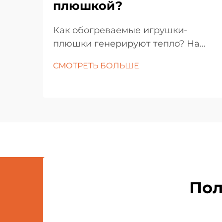
плюшкой?
Как обогреваемые игрушки-
плюшки генерируют тепло? На
первый взгляд, обогреваемые и
СМОТРЕТЬ БОЛЬШЕ
обычные игрушки-плюшки
выглядят одинаково, так как обе
изготовлены из мягких тканей.
Однако наполнитель внутри
совсем разный. Помимо обычного
хлопкового наполнителя, в
обогреваемых плюшевых
игрушках...
Пол