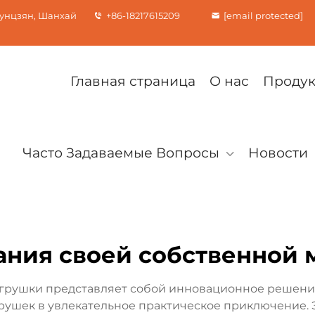
Сунцзян, Шанхай
+86-18217615209
[email protected]
Главная страница
О нас
Проду
Часто Задаваемые Вопросы
Новости
ания своей собственной
игрушки представляет собой инновационное решение
рушек в увлекательное практическое приключение. 