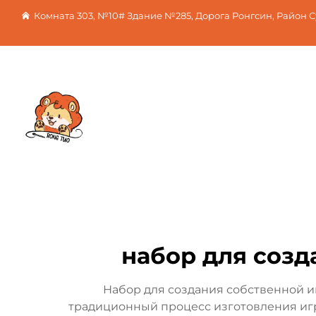
Комната 303, №10# Здание №285, Дорога Ронгсин, Район 
набор для созд
Набор для создания собственной 
традиционный процесс изготовления иг