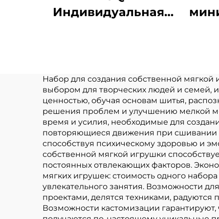
Индивидуальная
мин
кукла-подвеска для
на 
детей,
пл
дизайнерская кукла
с уродливым
Набор для создания собственной мягкой 
выбором для творческих людей и семей, 
логотипом,
ин
ценностью, обучая основам шитья, распо
индивидуальная
плю
решения проблем и улучшению мелкой мот
время и усилия, необходимые для создани
плюшевая игрушка-
повторяющиеся движения при сшивании и
брелок
способствуя психическому здоровью и эм
собственной мягкой игрушки способствуе
постоянных отвлекающих факторов. Эконо
мягких игрушек: стоимость одного набор
увлекательного занятия. Возможности для
проектами, делятся техниками, радуются
Возможности кастомизации гарантируют, ч
получаются по-настоящему уникальные пре