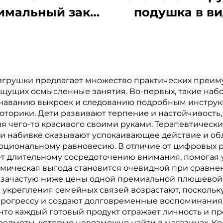
имальный заказ
подушка в в
заказ маленькая
животного под
юшевая кукла
в виде лис
Kpop брелки
большая кук
игрушка
плюшевая игр
игрушки предлагает множество практических преим
ищущих осмысленные занятия. Во-первых, такие на
дивидуальный
в виде лис
знаванию выкроек и следованию подробным инструк
шевый брелок
орики. Дети развивают терпение и настойчивость, п
я чего-то красивого своими руками. Терапевтическ
 набивке оказывают успокаивающее действие и об
оциональному равновесию. В отличие от цифровых р
т длительному сосредоточению внимания, помогая 
мическая выгода становится очевидной при сравнен
а зачастую ниже цены одной премиальной плюшевой 
 укрепления семейных связей возрастают, поскольку
 прогрессу и создают долговременные воспоминания 
то каждый готовый продукт отражает личность и пре
дметы, которые невозможно найти в магазинах. Кон