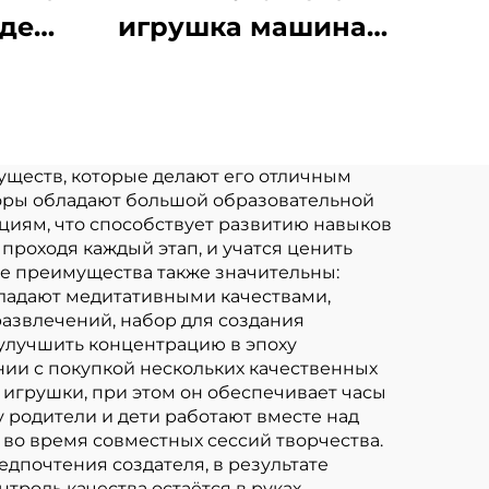
иде
игрушка машина-
ушка
кран с когтями,
ы
мультяшные мягкие
ла
игрушки, свинья,
ушка
кролик, кошка,
уществ, которые делают его отличным
боры обладают большой образовательной
ы
настраиваемый
циям, что способствует развитию навыков
плюшевый брелок
роходя каждый этап, и учатся ценить
ие преимущества также значительны:
ладают медитативными качествами,
азвлечений, набор для создания
улучшить концентрацию в эпоху
ии с покупкой нескольких качественных
игрушки, при этом он обеспечивает часы
 родители и дети работают вместе над
во время совместных сессий творчества.
дпочтения создателя, в результате
троль качества остаётся в руках