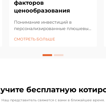
факторов
ценообразования
Понимание инвестиций в
персонализированные плюшевые
изделия. Мир индивидуальных
СМОТРЕТЬ БОЛЬШЕ
плюшевых игрушек представляет
собой уникальное сочетание
искусства, производственного
опыта и личного самовыражения.
Независимо от того, являетесь ли
вы владельцем бизнеса, который
хочет создать фирменный...
учите бесплатную котир
Наш представитель свяжется с вами в ближайшее время.