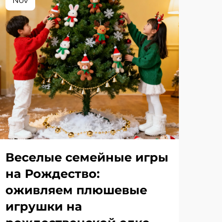
Nov
No
Веселые семейные игры
Ви
на Рождество:
иг
оживляем плюшевые
ру
игрушки на
ст