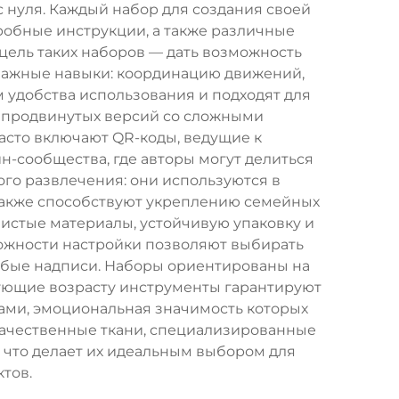
 нуля. Каждый набор для создания своей
робные инструкции, а также различные
цель таких наборов — дать возможность
важные навыки: координацию движений,
 удобства использования и подходят для
о продвинутых версий со сложными
асто включают QR-коды, ведущие к
-сообщества, где авторы могут делиться
го развлечения: они используются в
 также способствуют укреплению семейных
истые материалы, устойчивую упаковку и
ожности настройки позволяют выбирать
собые надписи. Наборы ориентированы на
вующие возрасту инструменты гарантируют
рами, эмоциональная значимость которых
качественные ткани, специализированные
 что делает их идеальным выбором для
тов.