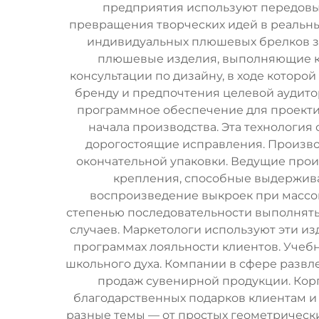
предприятия используют передовые
превращения творческих идей в реальн
индивидуальных плюшевых брелков з
плюшевые изделия, выполняющие ка
консультации по дизайну, в ходе которо
бренду и предпочтения целевой аудит
программное обеспечение для проекти
начала производства. Эта технологи
дорогостоящие исправления. Производ
окончательной упаковки. Ведущие про
крепления, способные выдержива
воспроизведение выкроек при массо
степенью последовательности выполнять
случаев. Маркетологи используют эти и
программах лояльности клиентов. Учебн
школьного духа. Компании в сфере разв
продаж сувенирной продукции. Кор
благодарственных подарков клиентам и
разные темы — от простых геометрическ