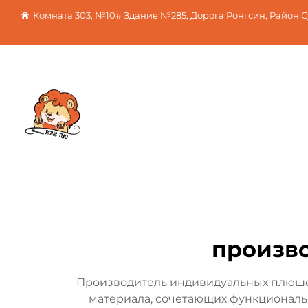
Комната 303, №10# Здание №285, Дорога Ронгсин, Район 
произво
Производитель индивидуальных плюшев
материала, сочетающих функциональ