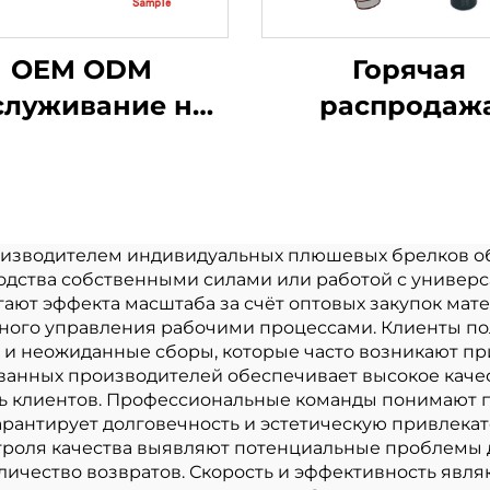
OEM ODM
Горячая
служивание на
распродаж
каз маленький
светящаяся па
шевый брелок
Kpop плюшев
рушка мягкая
кукла плюше
елок плюшевая
игрушки дл
оизводителем индивидуальных плюшевых брелков о
одства собственными силами или работой с универ
игрушка для
поклонников 
ют эффекта масштаба за счёт оптовых закупок мат
родвижения
звезды
ного управления рабочими процессами. Клиенты по
и неожиданные сборы, которые часто возникают пр
музыкальн
ванных производителей обеспечивает высокое каче
концерт
 клиентов. Профессиональные команды понимают п
арантирует долговечность и эстетическую привлека
празднован
роля качества выявляют потенциальные проблемы до 
личество возвратов. Скорость и эффективность яв