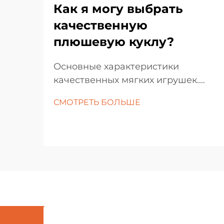
Как я могу выбрать
качественную
плюшевую куклу?
Основные характеристики
качественных мягких игрушек.
Выбор идеальной мягкой куклы
СМОТРЕТЬ БОЛЬШЕ
включает больше, чем просто
выбор самой симпатичной
игрушки на полке. Эти любимые
игрушки занимают особое место
как в детских комнатах, так и в
коллекциях взрослых любителей.