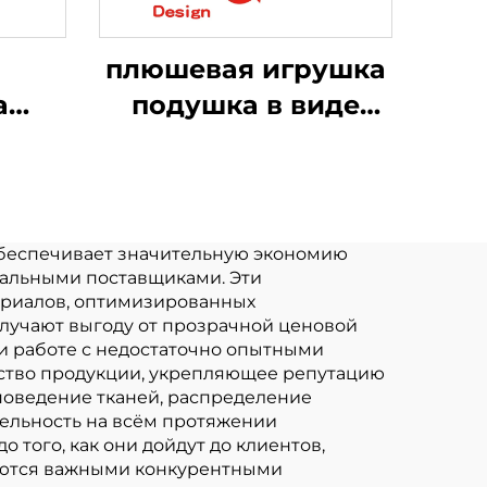
плюшевая игрушка
а
подушка в виде
лочка
животного подушка
ая
в виде лисы
вые
большая кукла
я
плюшевая игрушка
беспечивает значительную экономию
сальными поставщиками. Эти
поп-
в виде лисы
ериалов, оптимизированных
лучают выгоду от прозрачной ценовой
и работе с недостаточно опытными
ый
ство продукции, укрепляющее репутацию
оведение тканей, распределение
тельность на всём протяжении
ие
того, как они дойдут до клиентов,
ляются важными конкурентными