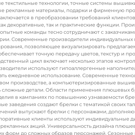
 текстильные технологии, точные системы вышивки
ые рекламные материалы, подарки и фирменную про
аключается в преобразовании требований клиенто
к декоративные, так и практические функции. Прои
й опытные команды тесно сотрудничают с заказчиками
ории. Современные производители индивидуальных
рования, позволяющее визуализировать предлагае
я обеспечивает точную передачу цветов, текстур и 
ственный цикл включает несколько этапов контрол
изводители используют гипоаллергенные наполните
ть ежедневное использование. Современные техно
вом производстве, а компьютеризированные выши
 сложные детали. Области применения плюшевых б
зделия в кампаниях по повышению узнаваемости брен
ые заведения создают брелки с тематикой своих та
лечений выпускают брелки с персонажами, дополня
поративные клиенты используют индивидуальные д
 рекламных акций. Универсальность дизайна плюше
их форм до сложных образов персонажей. Сезонные 