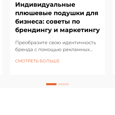
Индивидуальные
плюшевые подушки для
бизнеса: советы по
брендингу и маркетингу
Преобразите свою идентичность
бренда с помощью рекламных
мягких аксессуаров. В
СМОТРЕТЬ БОЛЬШЕ
современном конкурентном
деловом ландшафте, чтобы
выделиться, требуется больше,
чем просто традиционные
маркетинговые материалы.
Индивидуальные мягкие подушки
вышли на передний план как
мощный инструмент брендинга,