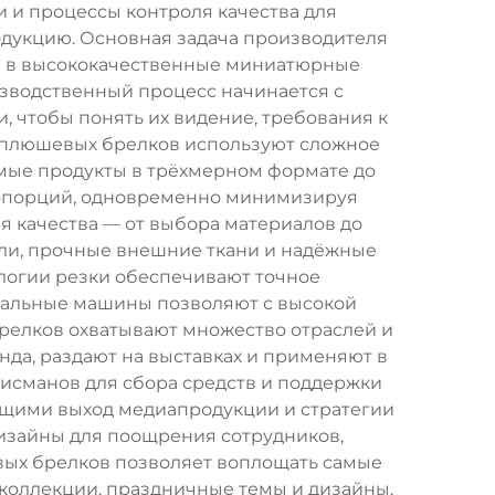
 и процессы контроля качества для
дукцию. Основная задача производителя
в в высококачественные миниатюрные
зводственный процесс начинается с
, чтобы понять их видение, требования к
 плюшевых брелков используют сложное
мые продукты в трёхмерном формате до
пропорций, одновременно минимизируя
я качества — от выбора материалов до
ли, прочные внешние ткани и надёжные
логии резки обеспечивают точное
вальные машины позволяют с высокой
релков охватывают множество отраслей и
да, раздают на выставках и применяют в
лисманов для сбора средств и поддержки
ющими выход медиапродукции и стратегии
изайны для поощрения сотрудников,
вых брелков позволяет воплощать самые
коллекции, праздничные темы и дизайны,