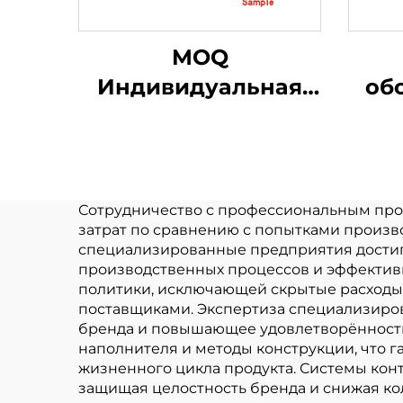
MOQ
Индивидуальная
об
кукла-подвеска для
за
детей,
плю
дизайнерская кукла
иг
с уродливым
бр
Сотрудничество с профессиональным пр
затрат по сравнению с попытками произв
логотипом,
специализированные предприятия достига
индивидуальная
п
производственных процессов и эффектив
политики, исключающей скрытые расходы 
плюшевая игрушка-
поставщиками. Экспертиза специализиро
брелок
бренда и повышающее удовлетворённость
наполнителя и методы конструкции, что г
жизненного цикла продукта. Системы конт
защищая целостность бренда и снижая ко