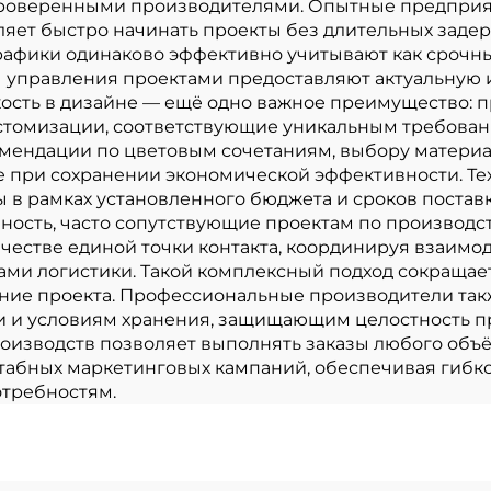
проверенными производителями. Опытные предприя
яет быстро начинать проекты без длительных задерж
фики одинаково эффективно учитывают как срочны
 управления проектами предоставляют актуальную 
бкость в дизайне — ещё одно важное преимущество:
стомизации, соответствующие уникальным требова
мендации по цветовым сочетаниям, выбору материал
 при сохранении экономической эффективности. Тех
в рамках установленного бюджета и сроков поставк
нность, часто сопутствующие проектам по производс
естве единой точки контакта, координируя взаимо
ми логистики. Такой комплексный подход сокращае
ние проекта. Профессиональные производители та
ки и условиям хранения, защищающим целостность п
изводств позволяет выполнять заказы любого объё
табных маркетинговых кампаний, обеспечивая гибко
требностям.