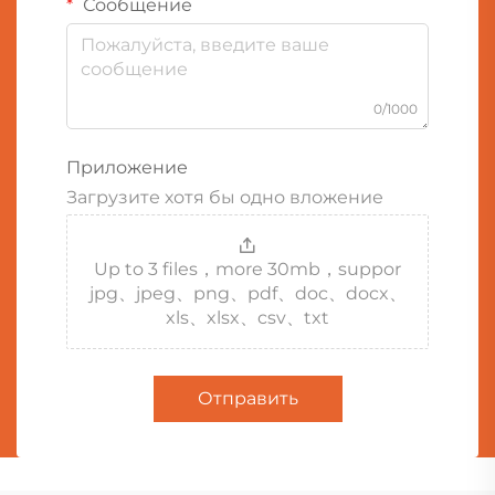
Сообщение
0/1000
Приложение
Загрузите хотя бы одно вложение
Up to 3 files，more 30mb，suppor
jpg、jpeg、png、pdf、doc、docx、
xls、xlsx、csv、txt
Отправить