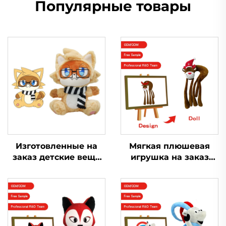
Популярные товары
Изготовленные на
Мягкая плюшевая
заказ детские вещи
игрушка на заказ
двусторонние мягкие
мягкая игрушка
плюшевые куклы
обезьяна смешная
производитель
стежковая маленькая
плюшевых игрушек
плюшевая игрушка
на заказ