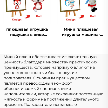
плюшевая игрушка
Мини плюшевая
подушка в виде
игрушка машина-
животного подушка в
кран с когтями,
виде лисы большая
мультяшные мягкие
кукла плюшевая
игрушки, свинья,
игрушка в виде лисы
кролик, кошка,
Милый плюш обеспечивает исключительную
настраиваемый
ценность благодаря множеству практических
плюшевый брелок
преимуществ, которые напрямую влияют на
удовлетворенность и благополучие
пользователя. Основным преимуществом
является превосходный комфорт,
обеспечиваемый специальными
наполнителями, которые сохраняют постоянную
мягкость и форму на протяжении длительного
времени. Пользователи испытывают