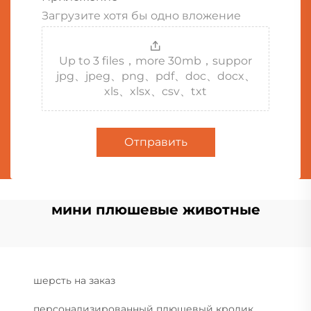
Загрузите хотя бы одно вложение
Up to 3 files，more 30mb，suppor
jpg、jpeg、png、pdf、doc、docx、
xls、xlsx、csv、txt
Отправить
мини плюшевые животные
шерсть на заказ
персонализированный плюшевый кролик