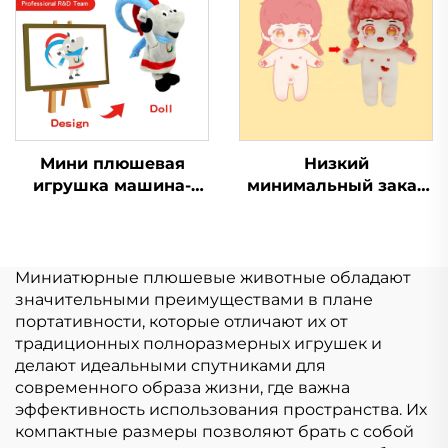
Логотип Мягкая
животного
Плюшевая Игрушка
Настроить
Мини плюшевая
Низкий
игрушка машина-
минимальный заказ
кран с когтями,
Kpop популярная
мультяшные мягкие
мягкая игрушка
игрушки, свинья,
плюшевая кукла на
кролик, кошка,
заказ
Миниатюрные плюшевые животные обладают
настраиваемый
значительными преимуществами в плане
плюшевый брелок
портативности, которые отличают их от
традиционных полноразмерных игрушек и
делают идеальными спутниками для
современного образа жизни, где важна
эффективность использования пространства. Их
компактные размеры позволяют брать с собой