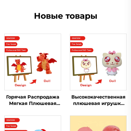
Новые товары
Горячая Распродажа
Высококачественная
Мягкая Плюшевая
плюшевая игрушка
Игрушка Кукла
кошка,
Peluche
изготовленная на
Производитель
заказ, плюшевая
Индивидуальный
игрушка в виде