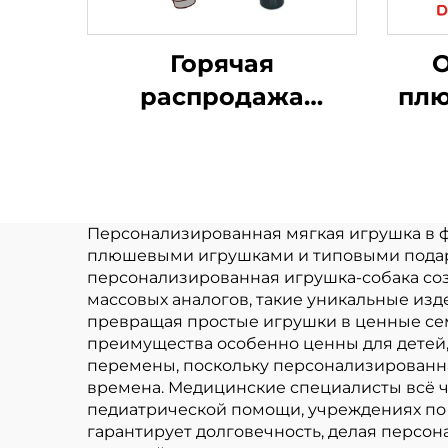
Горячая
распродажа
плю
светящаяся палочка
пр
Kpop плюшевая
кукла плюшевые
Пол
игрушки для
плю
Персонализированная мягкая игрушка в 
плюшевыми игрушками и типовыми подарк
поклонников поп-
Жив
персонализированная игрушка-собака соз
звезды
м
массовых аналогов, такие уникальные из
превращая простые игрушки в ценные сем
музыкальный
преимущества особенно ценны для детей
концерт
перемены, поскольку персонализированн
времена. Медицинские специалисты всё 
празднование
педиатрической помощи, учреждениях по 
гарантирует долговечность, делая персо