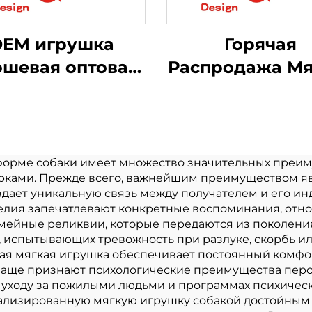
OEM игрушка
Горячая
шевая оптовая
Распродажа Мя
одажа Мягкий
Плюшевая Игр
плюш
Кукла Peluc
ьзовательский
Производите
шевый брелок
Индивидуаль
форме собаки имеет множество значительных преи
ами. Прежде всего, важнейшим преимуществом явл
отное игрушка
Логотип Мяг
дает уникальную связь между получателем и его ин
ягкая Мягкие
Плюшевая Игр
делия запечатлевают конкретные воспоминания, от
ейные реликвии, которые передаются из поколения
игрушки для
Настроить
, испытывающих тревожность при разлуке, скорбь 
животных
ая мягкая игрушка обеспечивает постоянный комфо
чаще признают психологические преимущества пер
уходу за пожилыми людьми и программах психическ
нализированную мягкую игрушку собакой достойным 