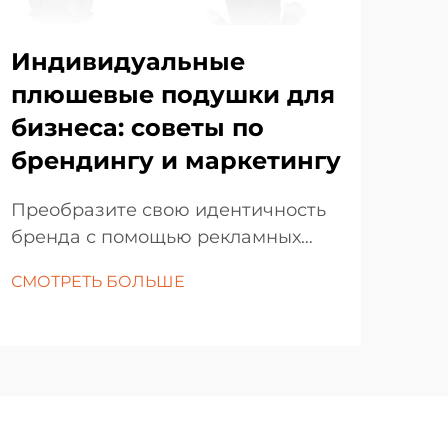
Индивидуальные
Ин
плюшевые подушки для
пл
бизнеса: советы по
го
брендингу и маркетингу
Пон
пер
Преобразите свою идентичность
дру
бренда с помощью рекламных
СМО
инд
мягких аксессуаров. В
СМОТРЕТЬ БОЛЬШЕ
игр
современном конкурентном
игр
деловом ландшафте, чтобы
пок
выделиться, требуется больше,
вос
чем просто традиционные
тво
маркетинговые материалы.
Индивидуальные мягкие подушки