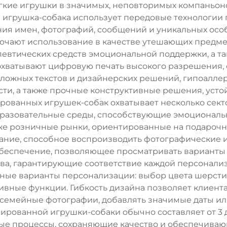
гкие игрушки в значимых, неповторимых компаньон
игрушка-собака использует передовые технологии
ия имен, фотографий, сообщений и уникальных ос
чают использование в качестве утешающих предмет
евтических средств эмоциональной поддержки, а т
 охватывают цифровую печать высокого разрешения
сложных текстов и дизайнерских решений, гипоалл
ти, а также прочные конструктивные решения, усто
рованных игрушек-собак охватывает несколько сект
бразовательные среды, способствующие эмоциональ
акже розничные рынки, ориентированные на подароч
ние, способное воспроизводить фотографические и
еспечение, позволяющее просматривать варианты
тва, гарантирующие соответствие каждой персонал
чные варианты персонализации: выбор цвета шерсти,
ивные функции. Гибкость дизайна позволяет клиент
 семейные фотографии, добавлять значимые даты или
ированной игрушки-собаки обычно составляет от 3 д
е процессы, сохраняющие качество и обеспечиваю