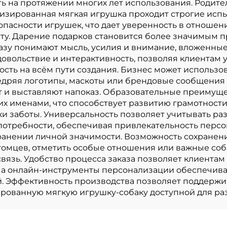
 на протяжении многих лет использования. Родите
изированная мягкая игрушка проходит строгие испы
асности игрушек, что дает уверенность в отношени
сту. Дарение подарков становится более значимым
азу понимают мысль, усилия и внимание, вложенные 
овольствие и интерактивность, позволяя клиентам у
ость на всём пути создания. Бизнес может использ
едряя логотипы, маскоты или брендовые сообщения
т и выставляют напоказ. Образовательные преимуще
х именами, что способствует развитию грамотности
ки заботы. Универсальность позволяет учитывать р
потребности, обеспечивая привлекательность перс
ранении личной значимости. Возможность сохранен
томцев, отметить особые отношения или важные со
язь. Удобство процесса заказа позволяет клиентам
, а онлайн-инструменты персонализации обеспечи
. Эффективность производства позволяет поддержи
зированную мягкую игрушку-собаку доступной для р