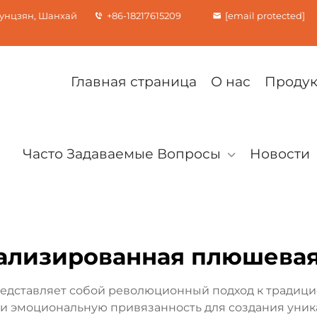
Сунцзян, Шанхай
+86-18217615209
[email protected]
Главная страница
О нас
Проду
Часто Задаваемые Вопросы
Новости
ализированная плюшевая
редставляет собой революционный подход к тради
 и эмоциональную привязанность для создания уник