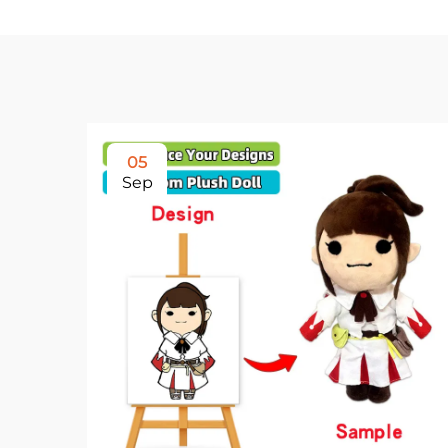
05
Sep