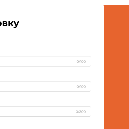
вышли на передний план как
мощный инструмент брендинга,
который сочетает...
овку
0/100
0/100
0/200