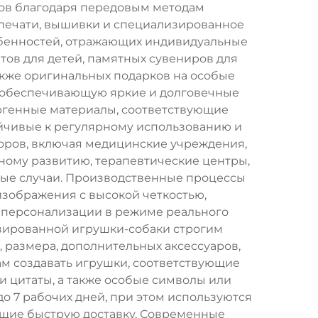
ов благодаря передовым методам
 печати, вышивки и специализированное
обенностей, отражающих индивидуальные
ов для детей, памятных сувениров для
акже оригинальных подарков на особые
, обеспечивающую яркие и долговечные
ергенные материалы, соответствующие
йчивые к регулярному использованию и
оров, включая медицинские учреждения,
ному развитию, терапевтические центры,
ные случаи. Производственные процессы
зображения с высокой четкостью,
 персонализации в режиме реального
изированной игрушки-собаки строгим
 размера, дополнительных аксессуаров,
ам создавать игрушки, соответствующие
 цитаты, а также особые символы или
о 7 рабочих дней, при этом используются
щие быструю доставку. Современные