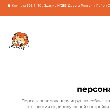
Комната 303, №10# Здание №285, Дорога Ронгсин, Район 
персон
Персонализированная игрушка-собака п
технологии индивидуальной настройки