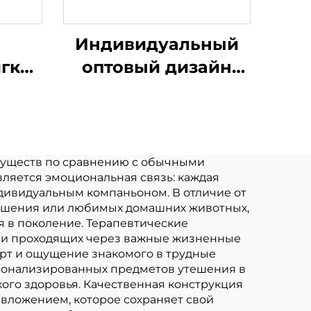
Индивидуальный
гкая
оптовый дизайн
ушка
Мини Мягкая
he
Игрушка
ль
Плюшевый
ный
Производство
муществ по сравнению с обычными
яется эмоциональная связь: каждая
кая
Игрушки Мягкие
дивидуальным компаньоном. В отличие от
ушка
Игрушки Животное
ношения или любимых домашних животных,
 в поколение. Терапевтические
Плюшевые на заказ
или проходящих через важные жизненные
рт и ощущение знакомого в трудные
сонализированных предметов утешения в
ого здоровья. Качественная конструкция
вложением, которое сохраняет свой