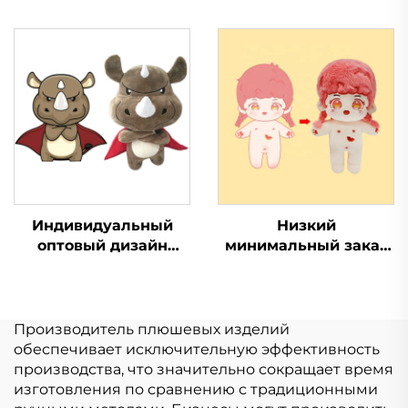
заказ маленький
кошка,
плюшевый брелок
изготовленная на
игрушка мягкая
заказ, плюшевая
брелок плюшевая
игрушка в виде
игрушка для
животного
продвижения
Индивидуальный
Низкий
оптовый дизайн
минимальный заказ
Мини Мягкая
Kpop популярная
Игрушка Плюшевый
мягкая игрушка
Производство
плюшевая кукла на
Игрушки Мягкие
заказ
Производитель плюшевых изделий
Игрушки Животное
обеспечивает исключительную эффективность
Плюшевые на заказ
производства, что значительно сокращает время
изготовления по сравнению с традиционными