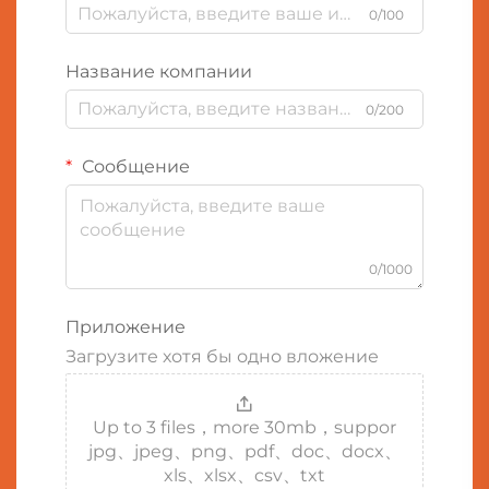
0/100
Название компании
0/200
Сообщение
0/1000
Приложение
Загрузите хотя бы одно вложение
Up to 3 files，more 30mb，suppor
jpg、jpeg、png、pdf、doc、docx、
xls、xlsx、csv、txt