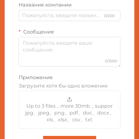
Название компании
0/200
Сообщение
0/1000
Приложение
Загрузите хотя бы одно вложение
Up to 3 files，more 30mb，suppor
jpg、jpeg、png、pdf、doc、docx、
xls、xlsx、csv、txt