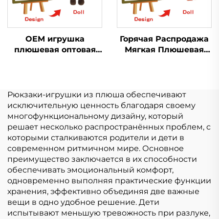
OEM игрушка
Горячая Распродажа
плюшевая оптовая
Мягкая Плюшевая
продажа Мягкий
Игрушка Кукла
плюш
Peluche
Пользовательский
Производитель
плюшевый брелок
Индивидуальный
Рюкзаки-игрушки из плюша обеспечивают
Животное игрушка
Логотип Мягкая
исключительную ценность благодаря своему
мягкая Мягкие
Плюшевая Игрушка
многофункциональному дизайну, который
игрушки для
Настроить
решает несколько распространённых проблем, с
животных
которыми сталкиваются родители и дети в
современном ритмичном мире. Основное
преимущество заключается в их способности
обеспечивать эмоциональный комфорт,
одновременно выполняя практические функции
хранения, эффективно объединяя две важные
вещи в одно удобное решение. Дети
испытывают меньшую тревожность при разлуке,