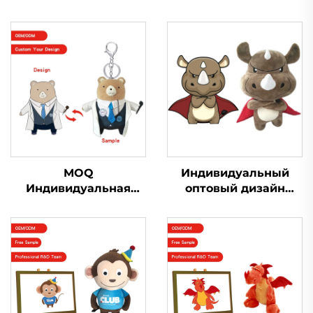
MOQ
Индивидуальный
Индивидуальная
оптовый дизайн
кукла-подвеска для
Мини Мягкая
детей, дизайнерская
Игрушка Плюшевый
кукла с уродливым
Производство
логотипом,
Игрушки Мягкие
индивидуальная
Игрушки Животное
плюшевая игрушка-
Плюшевые на заказ
брелок