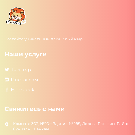
Создайте уникальный плюшевый мир
Наши услуги
Твиттер
Инстаграм
Facebook
Свяжитесь с нами
Комната 303, №10# Здание №285, Дорога Ронгсин, Район
Сунцзян, Шанхай