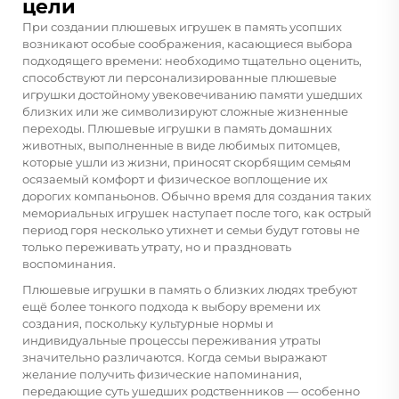
цели
При создании плюшевых игрушек в память усопших
возникают особые соображения, касающиеся выбора
подходящего времени: необходимо тщательно оценить,
способствуют ли персонализированные плюшевые
игрушки достойному увековечиванию памяти ушедших
близких или же символизируют сложные жизненные
переходы. Плюшевые игрушки в память домашних
животных, выполненные в виде любимых питомцев,
которые ушли из жизни, приносят скорбящим семьям
осязаемый комфорт и физическое воплощение их
дорогих компаньонов. Обычно время для создания таких
мемориальных игрушек наступает после того, как острый
период горя несколько утихнет и семьи будут готовы не
только переживать утрату, но и праздновать
воспоминания.
Плюшевые игрушки в память о близких людях требуют
ещё более тонкого подхода к выбору времени их
создания, поскольку культурные нормы и
индивидуальные процессы переживания утраты
значительно различаются. Когда семьи выражают
желание получить физические напоминания,
передающие суть ушедших родственников — особенно