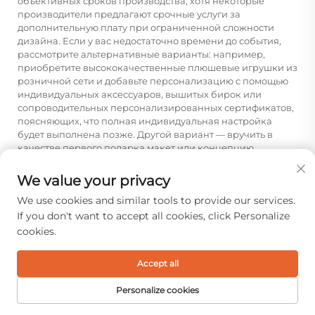
объективных сроков производства, хотя некоторые
производители предлагают срочные услуги за
дополнительную плату при ограниченной сложности
дизайна. Если у вас недостаточно времени до события,
рассмотрите альтернативные варианты: например,
приобретите высококачественные плюшевые игрушки из
розничной сети и добавьте персонализацию с помощью
индивидуальных аксессуаров, вышитых бирок или
сопроводительных персонализированных сертификатов,
поясняющих, что полная индивидуальная настройка
будет выполнена позже. Другой вариант — вручить в
качестве первого подарка макет или концепцию
будущей игрушки с обещанием доставить готовую
индивидуальную плюшевую игрушку в более поздний
We value your privacy
срок, превратив таким образом задержку в
We use cookies and similar tools to provide our services.
неотъемлемую часть подарочного опыта, а не в
компромисс.
If you don't want to accept all cookies, click Personalize
cookies.
На какие случаи, как правило,
не подходят индивидуально
Accept all
настроенные плюшевые
Personalize cookies
игрушки в качестве подарков?
Индивидуальная настройка плюшевых игрушек может