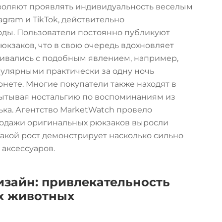
озволяют проявлять индивидуальность веселым
agram и TikTok, действительно
оды. Пользователи постоянно публикуют
кзаков, что в свою очередь вдохновляет
кивались с подобным явлением, например,
пулярными практически за одну ночь
нете. Многие покупатели также находят в
пытывая ностальгию по воспоминаниям из
рька. Агентство MarketWatch провело
родажи оригинальных рюкзаков выросли
Такой рост демонстрирует насколько сильно
аксессуаров.
зайн: привлекательность
х животных