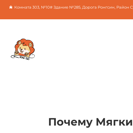
Комната 303, №10# Здание №285, Дорога Ронгсин, Район 
Почему Мягки