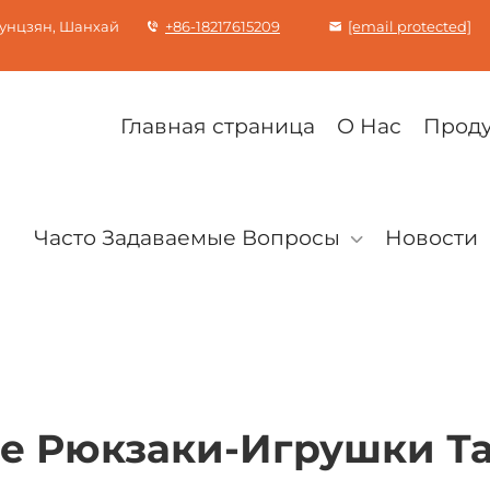
Сунцзян, Шанхай
+86-18217615209
[email protected]
Главная страница
О Нас
Прод
Часто Задаваемые Вопросы
Новости
е Рюкзаки-Игрушки Т