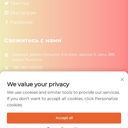
Твиттер
Инстаграм
Facebook
Свяжитесь с нами
Шанхай, район Сунцзян, 3-й этаж, здание 5, линь 288,
улица Жунсинь
+86-18217615209
[email protected]
We value your privacy
We use cookies and similar tools to provide our services.
ОТПРАВИТЬ
If you don't want to accept all cookies, click Personalize
cookies.
Accept all
Авторские права © 2026 Shanghai Rongtuo Toys Co., Ltd. Все
права защищены.
Политика конфиденциальности