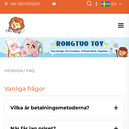
|
SV
+86-18217615209
HEMSIDA
/
FAQ
Vanliga frågor
Vilka är betalningsmetoderna?
När får jag priset?