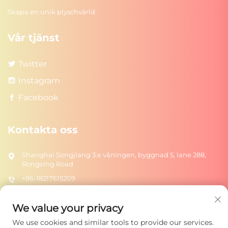
Skapa en unik plyschvärld
Vår tjänst
Twitter
Instagram
Facebook
Kontakta oss
Shanghai Songjiang 3:e våningen, byggnad 5, lane 288,
Rongxing Road
+86-18217615209
[email protected]
We value your privacy
We use cookies and similar tools to provide our services.
Skicka