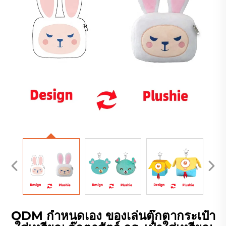
ODM กำหนดเอง ของเล่นตุ๊กตากระเป๋า