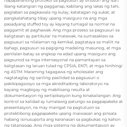
napapanahong protokol sa pagsusuri ay sinusuri ang iba't
ibang katangian ng pagganap, kabilang ang lakas ng tahi,
paglaban sa pagkawala ng kulay, katatagan ng sukat, at
pangkalahatang tibay upang masiguro na ang mga
pasadyang stuffed toy ay kayang tumagal sa normal na
paggamit at paghawak. Ang mga proseso sa pagsusuri sa
kaligtasan ay partikular na malawak, na sumasaklaw sa
pagsusuri sa nilalaman ng kemikal, pagtataya sa maliit na
bahagi, pagsusuri sa pagiging madaling masunog, at mga
penilalan batay sa angkop na edad upang masiguro ang
pagsunod sa mga internasyonal na pamantayan sa
kaligtasan ng laruan tulad ng CPSIA, EN71, at mga hinihingi
ng ASTM. Maraming tagagawa ng wholesaler ang
nagtataglay ng sariling pasilidad sa pagsusuri o
pakikipagsosyo sa mga akreditadong laboratoryo na
kayang magbigay ng mabilisang resulta at
dokumentasyon ng sertipikasyon kung kinakailangan. Ang
kontrol sa kalidad ay lumalawig patungo sa pagpapakete at
presentasyon, na may maingat na pagtutuon sa
protektibong pagpapakete upang maiwasan ang pinsala
habang isinusuporta ang karanasan sa pagbukas ng kahon
ng tatanggap. Ang mga sistema ng dokumentasyon ay