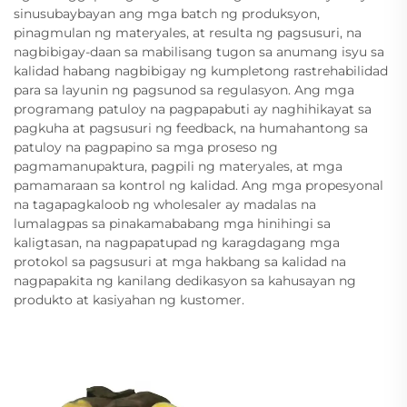
sinusubaybayan ang mga batch ng produksyon,
pinagmulan ng materyales, at resulta ng pagsusuri, na
nagbibigay-daan sa mabilisang tugon sa anumang isyu sa
kalidad habang nagbibigay ng kumpletong rastrehabilidad
para sa layunin ng pagsunod sa regulasyon. Ang mga
programang patuloy na pagpapabuti ay naghihikayat sa
pagkuha at pagsusuri ng feedback, na humahantong sa
patuloy na pagpapino sa mga proseso ng
pagmamanupaktura, pagpili ng materyales, at mga
pamamaraan sa kontrol ng kalidad. Ang mga propesyonal
na tagapagkaloob ng wholesaler ay madalas na
lumalagpas sa pinakamababang mga hinihingi sa
kaligtasan, na nagpapatupad ng karagdagang mga
protokol sa pagsusuri at mga hakbang sa kalidad na
nagpapakita ng kanilang dedikasyon sa kahusayan ng
produkto at kasiyahan ng kustomer.