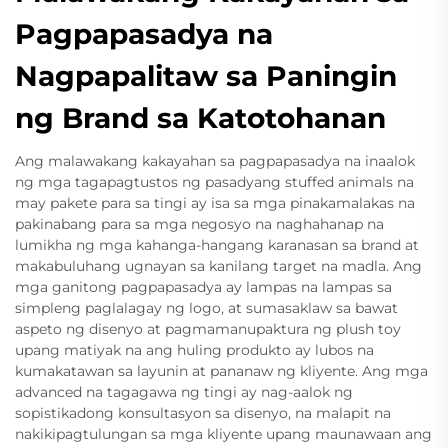
Pagpapasadya na
Nagpapalitaw sa Paningin
ng Brand sa Katotohanan
Ang malawakang kakayahan sa pagpapasadya na inaalok
ng mga tagapagtustos ng pasadyang stuffed animals na
may pakete para sa tingi ay isa sa mga pinakamalakas na
pakinabang para sa mga negosyo na naghahanap na
lumikha ng mga kahanga-hangang karanasan sa brand at
makabuluhang ugnayan sa kanilang target na madla. Ang
mga ganitong pagpapasadya ay lampas na lampas sa
simpleng paglalagay ng logo, at sumasaklaw sa bawat
aspeto ng disenyo at pagmamanupaktura ng plush toy
upang matiyak na ang huling produkto ay lubos na
kumakatawan sa layunin at pananaw ng kliyente. Ang mga
advanced na tagagawa ng tingi ay nag-aalok ng
sopistikadong konsultasyon sa disenyo, na malapit na
nakikipagtulungan sa mga kliyente upang maunawaan ang