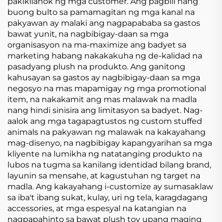
pakikilahok ng mga customer. Ang pagbili nang
buong bulto sa pamamagitan ng mga kanal na
pakyawan ay malaki ang nagpapababa sa gastos
bawat yunit, na nagbibigay-daan sa mga
organisasyon na ma-maximize ang badyet sa
marketing habang nakakakuha ng de-kalidad na
pasadyang plush na produkto. Ang ganitong
kahusayan sa gastos ay nagbibigay-daan sa mga
negosyo na mas mapamigay ng mga promotional
item, na nakakamit ang mas malawak na madla
nang hindi sinisira ang limitasyon sa badyet. Nag-
aalok ang mga tagapagtustos ng custom stuffed
animals na pakyawan ng malawak na kakayahang
mag-disenyo, na nagbibigay kapangyarihan sa mga
kliyente na lumikha ng natatanging produkto na
lubos na tugma sa kanilang identidad bilang brand,
layunin sa mensahe, at kagustuhan ng target na
madla. Ang kakayahang i-customize ay sumasaklaw
sa iba't ibang sukat, kulay, uri ng tela, karagdagang
accessories, at mga espesyal na katangian na
nagpapahinto sa bawat plush toy upang maging