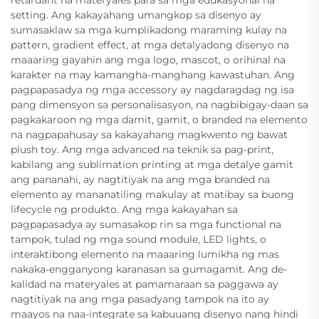
setting. Ang kakayahang umangkop sa disenyo ay
sumasaklaw sa mga kumplikadong maraming kulay na
pattern, gradient effect, at mga detalyadong disenyo na
maaaring gayahin ang mga logo, mascot, o orihinal na
karakter na may kamangha-manghang kawastuhan. Ang
pagpapasadya ng mga accessory ay nagdaragdag ng isa
pang dimensyon sa personalisasyon, na nagbibigay-daan sa
pagkakaroon ng mga damit, gamit, o branded na elemento
na nagpapahusay sa kakayahang magkwento ng bawat
plush toy. Ang mga advanced na teknik sa pag-print,
kabilang ang sublimation printing at mga detalye gamit
ang pananahi, ay nagtitiyak na ang mga branded na
elemento ay mananatiling makulay at matibay sa buong
lifecycle ng produkto. Ang mga kakayahan sa
pagpapasadya ay sumasakop rin sa mga functional na
tampok, tulad ng mga sound module, LED lights, o
interaktibong elemento na maaaring lumikha ng mas
nakaka-engganyong karanasan sa gumagamit. Ang de-
kalidad na materyales at pamamaraan sa paggawa ay
nagtitiyak na ang mga pasadyang tampok na ito ay
maayos na naa-integrate sa kabuuang disenyo nang hindi