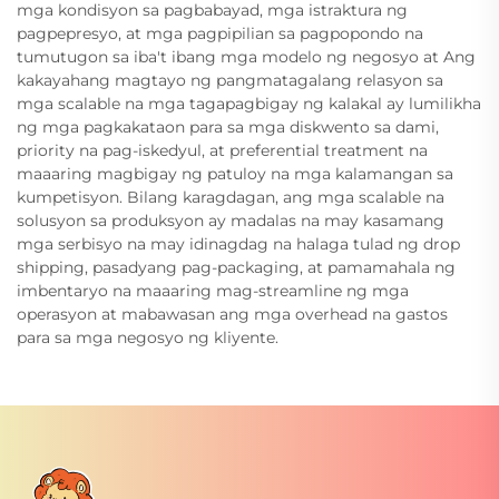
mga kondisyon sa pagbabayad, mga istraktura ng
pagpepresyo, at mga pagpipilian sa pagpopondo na
tumutugon sa iba't ibang mga modelo ng negosyo at Ang
kakayahang magtayo ng pangmatagalang relasyon sa
mga scalable na mga tagapagbigay ng kalakal ay lumilikha
ng mga pagkakataon para sa mga diskwento sa dami,
priority na pag-iskedyul, at preferential treatment na
maaaring magbigay ng patuloy na mga kalamangan sa
kumpetisyon. Bilang karagdagan, ang mga scalable na
solusyon sa produksyon ay madalas na may kasamang
mga serbisyo na may idinagdag na halaga tulad ng drop
shipping, pasadyang pag-packaging, at pamamahala ng
imbentaryo na maaaring mag-streamline ng mga
operasyon at mabawasan ang mga overhead na gastos
para sa mga negosyo ng kliyente.