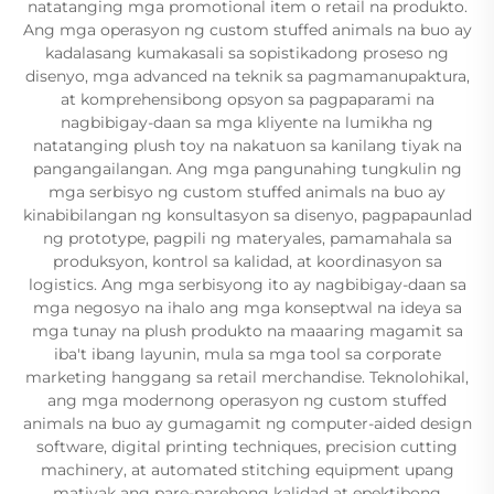
natatanging mga promotional item o retail na produkto.
Ang mga operasyon ng custom stuffed animals na buo ay
kadalasang kumakasali sa sopistikadong proseso ng
disenyo, mga advanced na teknik sa pagmamanupaktura,
at komprehensibong opsyon sa pagpaparami na
nagbibigay-daan sa mga kliyente na lumikha ng
natatanging plush toy na nakatuon sa kanilang tiyak na
pangangailangan. Ang mga pangunahing tungkulin ng
mga serbisyo ng custom stuffed animals na buo ay
kinabibilangan ng konsultasyon sa disenyo, pagpapaunlad
ng prototype, pagpili ng materyales, pamamahala sa
produksyon, kontrol sa kalidad, at koordinasyon sa
logistics. Ang mga serbisyong ito ay nagbibigay-daan sa
mga negosyo na ihalo ang mga konseptwal na ideya sa
mga tunay na plush produkto na maaaring magamit sa
iba't ibang layunin, mula sa mga tool sa corporate
marketing hanggang sa retail merchandise. Teknolohikal,
ang mga modernong operasyon ng custom stuffed
animals na buo ay gumagamit ng computer-aided design
software, digital printing techniques, precision cutting
machinery, at automated stitching equipment upang
matiyak ang pare-parehong kalidad at epektibong