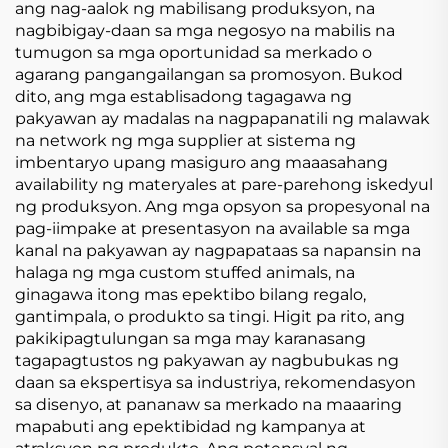
ang nag-aalok ng mabilisang produksyon, na
nagbibigay-daan sa mga negosyo na mabilis na
tumugon sa mga oportunidad sa merkado o
agarang pangangailangan sa promosyon. Bukod
dito, ang mga establisadong tagagawa ng
pakyawan ay madalas na nagpapanatili ng malawak
na network ng mga supplier at sistema ng
imbentaryo upang masiguro ang maaasahang
availability ng materyales at pare-parehong iskedyul
ng produksyon. Ang mga opsyon sa propesyonal na
pag-iimpake at presentasyon na available sa mga
kanal na pakyawan ay nagpapataas sa napansin na
halaga ng mga custom stuffed animals, na
ginagawa itong mas epektibo bilang regalo,
gantimpala, o produkto sa tingi. Higit pa rito, ang
pakikipagtulungan sa mga may karanasang
tagapagtustos ng pakyawan ay nagbubukas ng
daan sa ekspertisya sa industriya, rekomendasyon
sa disenyo, at pananaw sa merkado na maaaring
mapabuti ang epektibidad ng kampanya at