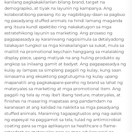
kanilang pagkakakilanlan bilang brand, target na
demograpiko, at tiyak na layunin ng kampanya. Ang
kolaboratibong paraang ito ay nagbibigay-daan sa pagbuo
ng pasadyang stuffed animals na hindi lamang maganda
ang itsura kundi epektibo ring nakakatugon sa mga
estratehikong layunin sa marketing. Ang proseso ng
pagpapasadya ay karaniwang nagsisimula sa detalyadong
talakayan tungkol sa mga kinakailangan sa sukat, mula sa
maliliit na promotional keychain hanggang sa malalaking
display piece, upang matiyak na ang huling produkto ay
angkop sa inilaang gamit at badyet. Ang pagpapasadya ng
kulay ay lampas sa simpleng pagpili ng kulay, kung saan
isinasama ang eksaktong pagtutugma ng kulay upang
mapanatili ang pagkakapare-pareho ng brand sa lahat ng
materyales sa marketing at mga promotional item. Ang
pagpili ng tela ay may iba't ibang texture, materyales, at
finishes na maaaring mapataas ang pandamdam na
karanasan at ang kalidad na nakikita sa mga pasadyang
stuffed animals. Maraming tagapagtustos ang nag-aalok
ng espesyal na paggamot sa tela, tulad ng antimicrobial
coating para sa mga aplikasyon sa healthcare o flame-
retardant na materyales para sa mga edukasyonal na