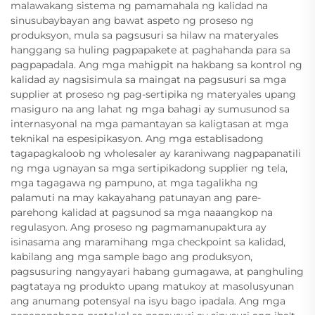
malawakang sistema ng pamamahala ng kalidad na
sinusubaybayan ang bawat aspeto ng proseso ng
produksyon, mula sa pagsusuri sa hilaw na materyales
hanggang sa huling pagpapakete at paghahanda para sa
pagpapadala. Ang mga mahigpit na hakbang sa kontrol ng
kalidad ay nagsisimula sa maingat na pagsusuri sa mga
supplier at proseso ng pag-sertipika ng materyales upang
masiguro na ang lahat ng mga bahagi ay sumusunod sa
internasyonal na mga pamantayan sa kaligtasan at mga
teknikal na espesipikasyon. Ang mga establisadong
tagapagkaloob ng wholesaler ay karaniwang nagpapanatili
ng mga ugnayan sa mga sertipikadong supplier ng tela,
mga tagagawa ng pampuno, at mga tagalikha ng
palamuti na may kakayahang patunayan ang pare-
parehong kalidad at pagsunod sa mga naaangkop na
regulasyon. Ang proseso ng pagmamanupaktura ay
isinasama ang maramihang mga checkpoint sa kalidad,
kabilang ang mga sample bago ang produksyon,
pagsusuring nangyayari habang gumagawa, at panghuling
pagtataya ng produkto upang matukoy at masolusyunan
ang anumang potensyal na isyu bago ipadala. Ang mga