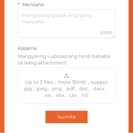
Mensahe
0/1000
Kasama
Mangyaring i-upload ang hindi bababa
sa isang attachment
Up to 3 files，more 30mb，suppor
jpg、jpeg、png、pdf、doc、docx、
xls、xlsx、csv、txt
Isumite