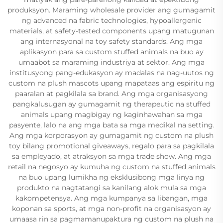
produksyon. Maraming wholesale provider ang gumagamit
ng advanced na fabric technologies, hypoallergenic
materials, at safety-tested components upang matugunan
ang internasyonal na toy safety standards. Ang mga
aplikasyon para sa custom stuffed animals na buo ay
umaabot sa maraming industriya at sektor. Ang mga
institusyong pang-edukasyon ay madalas na nag-uutos ng
custom na plush mascots upang mapataas ang espiritu ng
paaralan at pagkilala sa brand. Ang mga organisasyong
pangkalusugan ay gumagamit ng therapeutic na stuffed
animals upang magbigay ng kaginhawahan sa mga
pasyente, lalo na ang mga bata sa mga medikal na setting.
Ang mga korporasyon ay gumagamit ng custom na plush
toy bilang promotional giveaways, regalo para sa pagkilala
sa empleyado, at atraksyon sa mga trade show. Ang mga
retail na negosyo ay kumuha ng custom na stuffed animals
na buo upang lumikha ng eksklusibong mga linya ng
produkto na nagtatangi sa kanilang alok mula sa mga
kakompetensya. Ang mga kumpanya sa libangan, mga
koponan sa sports, at mga non-profit na organisasyon ay
umaasa rin sa pagmamanupaktura ng custom na plush na