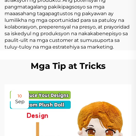
atraksyon ng produkto. Ang potensyal ng
pangmatagalang pakikipagsosyo sa mga
maaasahang tagapagtustos ng pakyawan ay
lumilikha ng mga oportunidad para sa patuloy na
kolaborasyon, preperensyal na presyo, at prayoridad
sa iskedyul ng produksyon na nakakabenepisyo sa
paulit-ulit na mga customer at sumusuporta sa
tuluy-tuloy na mga estratehiya sa marketing.
Mga Tip at Tricks
10
Sep