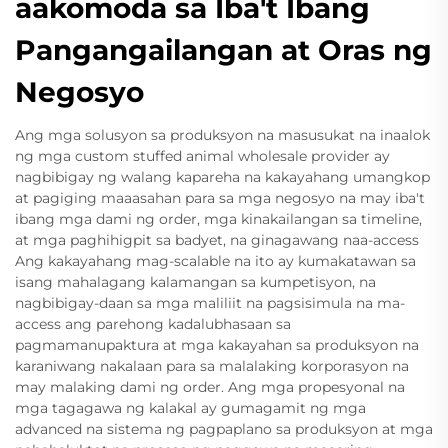
aakomoda sa Iba't Ibang
Pangangailangan at Oras ng
Negosyo
Ang mga solusyon sa produksyon na masusukat na inaalok
ng mga custom stuffed animal wholesale provider ay
nagbibigay ng walang kapareha na kakayahang umangkop
at pagiging maaasahan para sa mga negosyo na may iba't
ibang mga dami ng order, mga kinakailangan sa timeline,
at mga paghihigpit sa badyet, na ginagawang naa-access
Ang kakayahang mag-scalable na ito ay kumakatawan sa
isang mahalagang kalamangan sa kumpetisyon, na
nagbibigay-daan sa mga maliliit na pagsisimula na ma-
access ang parehong kadalubhasaan sa
pagmamanupaktura at mga kakayahan sa produksyon na
karaniwang nakalaan para sa malalaking korporasyon na
may malaking dami ng order. Ang mga propesyonal na
mga tagagawa ng kalakal ay gumagamit ng mga
advanced na sistema ng pagpaplano sa produksyon at mga