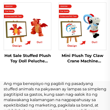
Animal Kpop Custom
Plush Rag Doll
Plush Doll
Hot Sale Stuffed Plush
Mini Plush Toy Claw
Toy Doll Peluche
Crane Machine
Manufacturer Custom
Cartoon Stuffed
Logo Plushie Soft
Animals Mga Laruan
Plush Toy Customize
Pig Bunny Cat Nako-
customize na Plush
Ang mga benepisyo ng pagbili ng pasadyang
Keychain
stuffed animals na pakyawan ay lampas sa simpleng
pagtitipid sa gastos, kung saan nag-aalok ito ng
malawakang kalamangan na nagpapahusay sa
epektibidad ng marketing, pagkilala sa brand, at