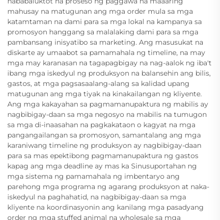
nababaluktot na proseso ng paggawa na maaaring
mahusay na matugunan ang mga order mula sa mga
katamtaman na dami para sa mga lokal na kampanya sa
promosyon hanggang sa malalaking dami para sa mga
pambansang inisyatibo sa marketing. Ang masusukat na
diskarte ay umaabot sa pamamahala ng timeline, na may
mga may karanasan na tagapagbigay na nag-aalok ng iba't
ibang mga iskedyul ng produksyon na balansehin ang bilis,
gastos, at mga pagsasaalang-alang sa kalidad upang
matugunan ang mga tiyak na kinakailangan ng kliyente.
Ang mga kakayahan sa pagmamanupaktura ng mabilis ay
nagbibigay-daan sa mga negosyo na mabilis na tumugon
sa mga di-inaasahan na pagkakataon o kagyat na mga
pangangailangan sa promosyon, samantalang ang mga
karaniwang timeline ng produksyon ay nagbibigay-daan
para sa mas epektibong pagmamanupaktura ng gastos
kapag ang mga deadline ay mas ka Sinusuportahan ng
mga sistema ng pamamahala ng imbentaryo ang
parehong mga programa ng agarang produksyon at naka-
iskedyul na paghahatid, na nagbibigay-daan sa mga
kliyente na koordinasyonin ang kanilang mga pasadyang
order ng mga stuffed animal na wholesale sa mga