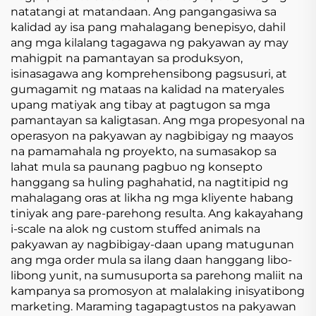
natatangi at matandaan. Ang pangangasiwa sa
kalidad ay isa pang mahalagang benepisyo, dahil
ang mga kilalang tagagawa ng pakyawan ay may
mahigpit na pamantayan sa produksyon,
isinasagawa ang komprehensibong pagsusuri, at
gumagamit ng mataas na kalidad na materyales
upang matiyak ang tibay at pagtugon sa mga
pamantayan sa kaligtasan. Ang mga propesyonal na
operasyon na pakyawan ay nagbibigay ng maayos
na pamamahala ng proyekto, na sumasakop sa
lahat mula sa paunang pagbuo ng konsepto
hanggang sa huling paghahatid, na nagtitipid ng
mahalagang oras at likha ng mga kliyente habang
tiniyak ang pare-parehong resulta. Ang kakayahang
i-scale na alok ng custom stuffed animals na
pakyawan ay nagbibigay-daan upang matugunan
ang mga order mula sa ilang daan hanggang libo-
libong yunit, na sumusuporta sa parehong maliit na
kampanya sa promosyon at malalaking inisyatibong
marketing. Maraming tagapagtustos na pakyawan