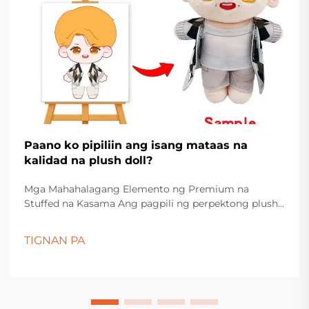
Paano ko pipiliin ang isang mataas na
kalidad na plush doll?
Mga Mahahalagang Elemento ng Premium na
Stuffed na Kasama Ang pagpili ng perpektong plush
na doll ay higit pa sa simpleng pagpili ng
pinakamaganda sa istante. Ang mga minamahal na
TIGNAN PA
kasama na ito ay may espesyal na puwesto sa mga
kahon ng laruan ng mga bata at sa display ng mga
kolektor...