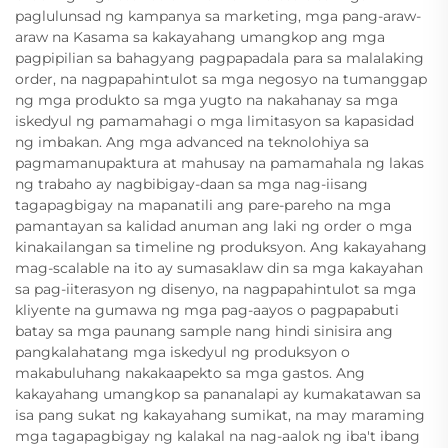
paglulunsad ng kampanya sa marketing, mga pang-araw-
araw na Kasama sa kakayahang umangkop ang mga
pagpipilian sa bahagyang pagpapadala para sa malalaking
order, na nagpapahintulot sa mga negosyo na tumanggap
ng mga produkto sa mga yugto na nakahanay sa mga
iskedyul ng pamamahagi o mga limitasyon sa kapasidad
ng imbakan. Ang mga advanced na teknolohiya sa
pagmamanupaktura at mahusay na pamamahala ng lakas
ng trabaho ay nagbibigay-daan sa mga nag-iisang
tagapagbigay na mapanatili ang pare-pareho na mga
pamantayan sa kalidad anuman ang laki ng order o mga
kinakailangan sa timeline ng produksyon. Ang kakayahang
mag-scalable na ito ay sumasaklaw din sa mga kakayahan
sa pag-iiterasyon ng disenyo, na nagpapahintulot sa mga
kliyente na gumawa ng mga pag-aayos o pagpapabuti
batay sa mga paunang sample nang hindi sinisira ang
pangkalahatang mga iskedyul ng produksyon o
makabuluhang nakakaapekto sa mga gastos. Ang
kakayahang umangkop sa pananalapi ay kumakatawan sa
isa pang sukat ng kakayahang sumikat, na may maraming
mga tagapagbigay ng kalakal na nag-aalok ng iba't ibang